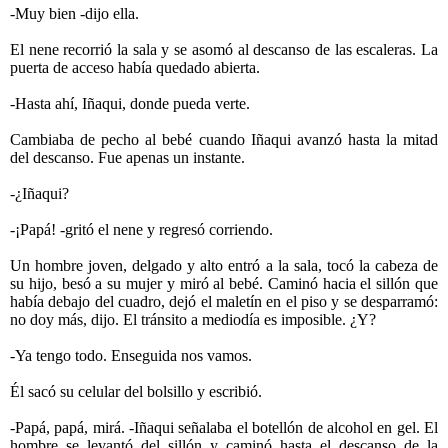
-Muy bien -dijo ella.
El nene recorrió la sala y se asomó al descanso de las escaleras. La
puerta de acceso había quedado abierta.
-Hasta ahí, Iñaqui, donde pueda verte.
Cambiaba de pecho al bebé cuando Iñaqui avanzó hasta la mitad
del descanso. Fue apenas un instante.
-¿Iñaqui?
-¡Papá! -gritó el nene y regresó corriendo.
Un hombre joven, delgado y alto entró a la sala, tocó la cabeza de
su hijo, besó a su mujer y miró al bebé. Caminó hacia el sillón que
había debajo del cuadro, dejó el maletín en el piso y se desparramó:
no doy más, dijo. El tránsito a mediodía es imposible. ¿Y?
-Ya tengo todo. Enseguida nos vamos.
Él sacó su celular del bolsillo y escribió.
-Papá, papá, mirá. -Iñaqui señalaba el botellón de alcohol en gel. El
hombre se levantó del sillón y caminó hasta el descanso de la