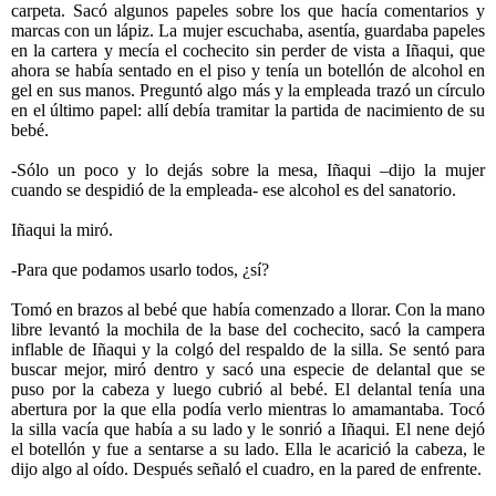
carpeta. Sacó algunos papeles sobre los que hacía comentarios y
marcas con un lápiz. La mujer escuchaba, asentía, guardaba papeles
en la cartera y mecía el cochecito sin perder de vista a Iñaqui, que
ahora se había sentado en el piso y tenía un botellón de alcohol en
gel en sus manos. Preguntó algo más y la empleada trazó un círculo
en el último papel: allí debía tramitar la partida de nacimiento de su
bebé.
-Sólo un poco y lo dejás sobre la mesa, Iñaqui –dijo la mujer
cuando se despidió de la empleada- ese alcohol es del sanatorio.
Iñaqui la miró.
-Para que podamos usarlo todos, ¿sí?
Tomó en brazos al bebé que había comenzado a llorar. Con la mano
libre levantó la mochila de la base del cochecito, sacó la campera
inflable de Iñaqui y la colgó del respaldo de la silla. Se sentó para
buscar mejor, miró dentro y sacó una especie de delantal que se
puso por la cabeza y luego cubrió al bebé. El delantal tenía una
abertura por la que ella podía verlo mientras lo amamantaba. Tocó
la silla vacía que había a su lado y le sonrió a Iñaqui. El nene dejó
el botellón y fue a sentarse a su lado. Ella le acarició la cabeza, le
dijo algo al oído. Después señaló el cuadro, en la pared de enfrente.