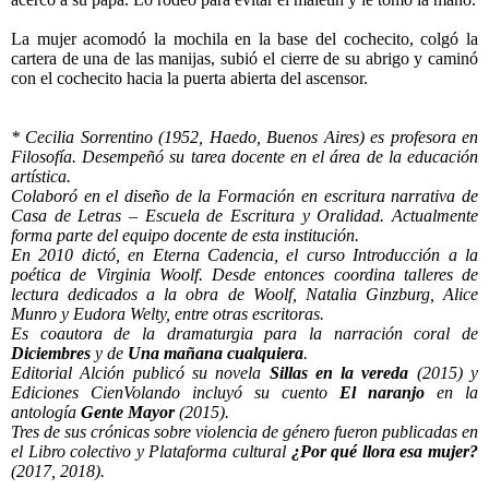
La mujer acomodó la mochila en la base del cochecito, colgó la
cartera de una de las manijas, subió el cierre de su abrigo y caminó
con el cochecito hacia la puerta abierta del ascensor.
*
Cecilia Sorrentino (1952, Haedo, Buenos Aires) es profesora en
Filosofía. Desempeñó su tarea docente en el área de la educación
artística.
Colaboró en el diseño de la Formación en escritura narrativa de
Casa de Letras – Escuela de Escritura y Oralidad. Actualmente
forma parte del equipo docente de esta institución.
En 2010 dictó, en Eterna Cadencia, el curso Introducción a la
poética de Virginia Woolf. Desde entonces coordina talleres de
lectura dedicados a la obra de Woolf, Natalia Ginzburg, Alice
Munro y Eudora Welty, entre otras escritoras.
Es coautora de la dramaturgia para la narración coral de
Diciembres
y de
Una mañana cualquiera
.
Editorial Alción publicó su novela
Sillas en la vereda
(2015) y
Ediciones CienVolando incluyó su cuento
El naranjo
en la
antología
Gente Mayor
(2015).
Tres de sus crónicas sobre violencia de género fueron publicadas en
el Libro colectivo y Plataforma cultural
¿Por qué llora esa mujer?
(2017, 2018).