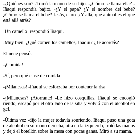
-¿Quiénes son? -Tomó la mano de su hijo. -¿Cómo se llama ella? -
Iñaqui respondía bajito. -¿Y el papá? ¿Y el nombre del bebé?
¿Cómo se llama el bebé? Jesús, claro. ¿Y allá, qué animal es el que
está allá atrás?
-Un camello -respondió Iñaqui.
-Muy bien. ¿Qué comen los camellos, Iñaqui? ¿Te acordás?
El nene pensó.
-¡Comida!
-Sí, pero qué clase de comida.
-¡Milanesas! -Iñaqui se esforzaba por contener la risa.
-¿Milanesas? ¡Atorrante! -Le hizo cosquillas. Iñaqui se encogió
riendo, escapó por el otro lado de la silla y volvió con el alcohol en
gel.
-Última vez -dijo la mujer todavía sonriendo. Iñaqui puso una gota
de alcohol en su mano derecha, otra en la izquierda, frotó las manos
y dejó el botellón sobre la mesa con pocas ganas. Miró a su mamá.