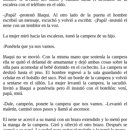
escalera con el teléfono en el oído.
-¡Papá! -protestó Iñaqui. Al otro lado de la puerta el hombre
escribió un mensaje, escuchó y volvió a escribir. -¡Papá! -insistió el
nene con un temblor en la voz.
La mujer miró hacia las escaleras, tomó la campera de su hijo.
-Ponétela que ya nos vamos.
Iñaqui no se movió. Con la misma mano que sostenía la campera
ella se quitó el delantal de amamantar y dejó ambas cosas sobre la
silla para acomodar al bebé dormido en el cochecito. La campera se
deslizó hasta el piso. El hombre regresó a la sala guardando el
celular en el bolsillo del saco. Pisó un borde de la campera y volvió
a sentarse en el sillón. La mujer levantó la campera, la sacudió.
Invitó a Iñaqui a ponérsela pero él insistió con el botellón: vení,
papá, mirá.
-Dale, campeón, ponete la campera que nos vamos. -Levantó el
maletín, caminó unos pasos y llamó al ascensor.
El nene se acercó a su mamá con un brazo extendido y lo metió por
la manga de la campera. Giró y ofreció el otro brazo. Después se
acercó a su papá. Lo rodeó para evitar el maletín y le tomó la mano.