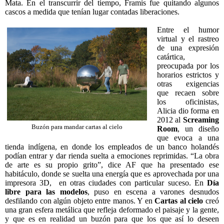
Mata. En el transcurrir del tiempo, Framis fue quitando algunos
cascos a medida que tenían lugar contadas liberaciones.
Entre el humor
virtual y el rastreo
de una expresión
catártica,
preocupada por los
horarios estrictos y
otras exigencias
que recaen sobre
los oficinistas,
Alicia dio forma en
2012 al
Screaming
Buzón para mandar cartas al cielo
Room
, un diseño
que evoca a una
tienda indígena, en donde los empleados de un banco holandés
podían entrar y dar rienda suelta a emociones reprimidas. “La obra
de arte es su propio grito”, dice AF que ha presentado ese
habitáculo, donde se suelta una energía que es aprovechada por una
impresora 3D, en otras ciudades con particular suceso. En
Día
libre para
las modelos
, puso en escena a varones desnudos
desfilando con algún objeto entre manos. Y en
Cartas al cielo
creó
una gran esfera metálica que refleja deformado el paisaje y la gente,
y que es en realidad un buzón para que los que así lo deseen