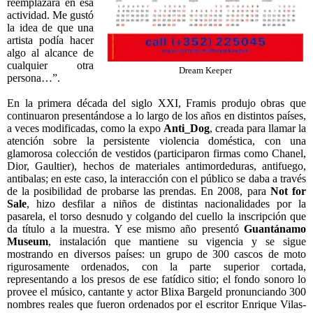
reemplazara en esa
actividad. Me gustó
la idea de que una
artista podía hacer
algo al alcance de
cualquier otra
Dream Keeper
persona…”.
En la primera década del siglo XXI, Framis produjo obras que
continuaron presentándose a lo largo de los años en distintos países,
a veces modificadas, como la expo
Anti_Dog
, creada para llamar la
atención sobre la persistente violencia doméstica, con una
glamorosa colección de vestidos (participaron firmas como Chanel,
Dior, Gaultier), hechos de materiales antimordeduras, antifuego,
antibalas; en este caso, la interacción con el público se daba a través
de la posibilidad de probarse las prendas. En 2008, para
Not for
Sale
, hizo desfilar a niños de distintas nacionalidades por la
pasarela, el torso desnudo y colgando del cuello la inscripción que
da título a la muestra. Y ese mismo año presentó
Guantánamo
Museum
, instalación que mantiene su vigencia y se sigue
mostrando en diversos países: un grupo de 300 cascos de moto
rigurosamente ordenados, con la parte superior cortada,
representando a los presos de ese fatídico sitio; el fondo sonoro lo
provee el músico, cantante y actor Blixa Bargeld pronunciando 300
nombres reales que fueron ordenados por el escritor Enrique Vilas-