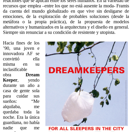
relaciones que se aplican entre los seres humanos. En la variedad de
recursos que emplea –entre los que no está ausente la moda- Framis
da cuenta del mundo globalizado en que vive sin desligarse de
emociones, de la exploración de probables soluciones (desde la
metáfora o la propia práctica), de la propuesta de modelos
alternativos y humanizados en la arquitectura y el diseño en general.
Siempre sin renunciar a su condición de resistente y utopista.
Hacia fines de los
’90, una joven e
innovadora AF se
convirtió ella
misma en su
inclasificable
obra
Dream
Keeper
, yendo
durante un año a
casa de gente sola
para cuidar sus
sueños: “Me
alquilaba, me
quedaba toda la
noche. Era la única
guardiana, no había
nadie que me