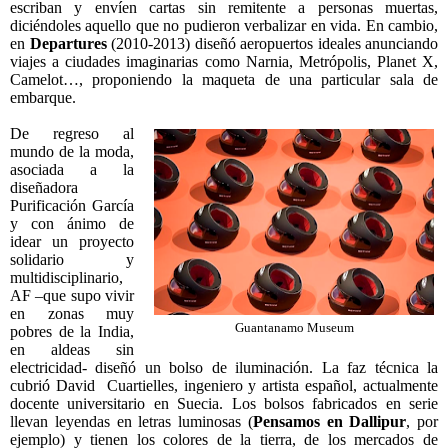
escriban y envíen cartas sin remitente a personas muertas,
diciéndoles aquello que no pudieron verbalizar en vida. En cambio,
en
Departures
(2010-2013) diseñó aeropuertos ideales anunciando
viajes a ciudades imaginarias como Narnia, Metrópolis, Planet X,
Camelot…, proponiendo la maqueta de una particular sala de
embarque.
De regreso al
mundo de la moda,
asociada a la
diseñadora
Purificación García
y con ánimo de
idear un proyecto
solidario y
multidisciplinario,
AF –que supo vivir
en zonas muy
Guantanamo Museum
pobres de la India,
en aldeas sin
electricidad- diseñó un bolso de iluminación. La faz técnica la
cubrió David Cuartielles, ingeniero y artista español, actualmente
docente universitario en Suecia. Los bolsos fabricados en serie
llevan leyendas en letras luminosas (
Pensamos en Dallipur
, por
ejemplo) y tienen los colores de la tierra, de los mercados de