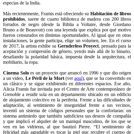
especias de la India.
Más recientemente, Framis está ofreciendo su
Habitación de libros
prohibidos
, suerte de cuarto biblioteca de madera con 200 libros
forrados de negro (desde la Biblia a Voltaire, desde Giordano
Bruno a de Beauvoir) con una leyenda que explica por qué motivo
fueron censurados en distintas oportunidades. Al igual que en otras
instalaciones, la gente participa, elige un volumen, lee. En el curso
de 2017, la artista exhibe su
Gernderless Proyect
, pensado para la
aceptación y compresión de género, yendo más allá de lo binario,
desafiando la polaridad básica, impuesta desde la arquitectura, el
mobiliario, la ropa.
Cinema Solo
es un proyecto que arrancó en 1996 y que dio origen
a un video,
Le Péril de la
Mort
(ver
aquí
), que se ha convertido en
un clásico y se sigue exhibiendo en diferentes espacios. Ese año,
Alicia Framis fue invitada por el Centro de Arte contemporáneo de
Grenoble a residir sola en un departamento ubicado en un edificio
de alojamiento colectivo en la periferia. Frente a las dificultades de
adaptación, al sentimiento de inseguridad frente a sus vecinos,
inventó un sistema de códigos personales que la confortaran: un
sistema antimiedo que también satisficiera sus deseos de compañía
y que implicó el alquiler de un maniquí masculino, de los que se
ven en las vidrieras, al que bautizó Pierre. “El sentimiento de
felicidad más agradable es tocar la piel que recubre el cuerpo de