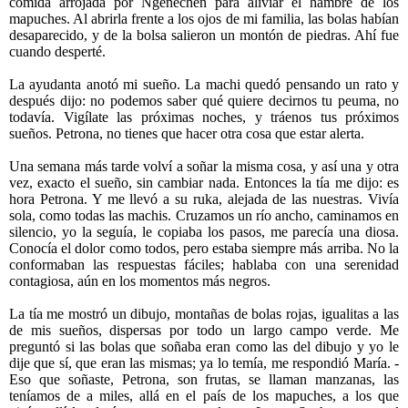
comida arrojada por Ngenechen para aliviar el hambre de los
mapuches. Al abrirla frente a los ojos de mi familia, las bolas habían
desaparecido, y de la bolsa salieron un montón de piedras. Ahí fue
cuando desperté.
La ayudanta anotó mi sueño. La machi quedó pensando un rato y
después dijo: no podemos saber qué quiere decirnos tu peuma, no
todavía. Vigílate las próximas noches, y tráenos tus próximos
sueños. Petrona, no tienes que hacer otra cosa que estar alerta.
Una semana más tarde volví a soñar la misma cosa, y así una y otra
vez, exacto el sueño, sin cambiar nada. Entonces la tía me dijo: es
hora Petrona. Y me llevó a su ruka, alejada de las nuestras. Vivía
sola, como todas las machis. Cruzamos un río ancho, caminamos en
silencio, yo la seguía, le copiaba los pasos, me parecía una diosa.
Conocía el dolor como todos, pero estaba siempre más arriba. No la
conformaban las respuestas fáciles; hablaba con una serenidad
contagiosa, aún en los momentos más negros.
La tía me mostró un dibujo, montañas de bolas rojas, igualitas a las
de mis sueños, dispersas por todo un largo campo verde. Me
preguntó si las bolas que soñaba eran como las del dibujo y yo le
dije que sí, que eran las mismas; ya lo temía, me respondió María. -
Eso que soñaste, Petrona, son frutas, se llaman manzanas, las
teníamos de a miles, allá en el país de los mapuches, a los que