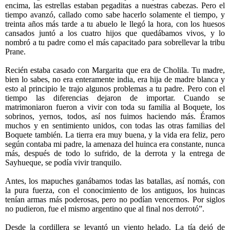
encima, las estrellas estaban pegaditas a nuestras cabezas. Pero el
tiempo avanzó, callado como sabe hacerlo solamente el tiempo, y
treinta años más tarde a tu abuelo le llegó la hora, con los huesos
cansados juntó a los cuatro hijos que quedábamos vivos, y lo
nombró a tu padre como el más capacitado para sobrellevar la tribu
Prane.
Recién estaba casado con Margarita que era de Cholila. Tu madre,
bien lo sabes, no era enteramente india, era hija de madre blanca y
esto al principio le trajo algunos problemas a tu padre. Pero con el
tiempo las diferencias dejaron de importar. Cuando se
matrimoniaron fueron a vivir con toda su familia al Boquete, los
sobrinos, yernos, todos, así nos fuimos haciendo más. Éramos
muchos y en sentimiento unidos, con todas las otras familias del
Boquete también. La tierra era muy buena, y la vida era feliz, pero
según contaba mi padre, la amenaza del huinca era constante, nunca
más, después de todo lo sufrido, de la derrota y la entrega de
Sayhueque, se podía vivir tranquilo.
Antes, los mapuches ganábamos todas las batallas, así nomás, con
la pura fuerza, con el conocimiento de los antiguos, los huincas
tenían armas más poderosas, pero no podían vencernos. Por siglos
no pudieron, fue el mismo argentino que al final nos derrotó”.
Desde la cordillera se levantó un viento helado. La tía dejó de