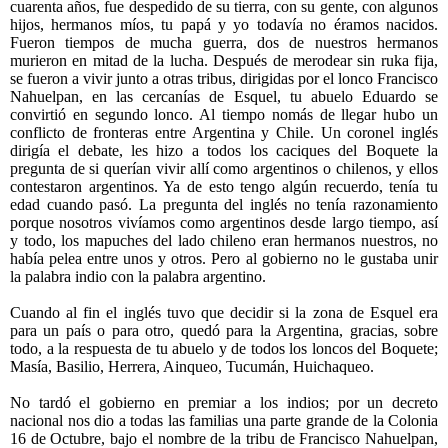
cuarenta años, fue despedido de su tierra, con su gente, con algunos
hijos, hermanos míos, tu papá y yo todavía no éramos nacidos.
Fueron tiempos de mucha guerra, dos de nuestros hermanos
murieron en mitad de la lucha. Después de merodear sin ruka fija,
se fueron a vivir junto a otras tribus, dirigidas por el lonco Francisco
Nahuelpan, en las cercanías de Esquel, tu abuelo Eduardo se
convirtió en segundo lonco. Al tiempo nomás de llegar hubo un
conflicto de fronteras entre Argentina y Chile. Un coronel inglés
dirigía el debate, les hizo a todos los caciques del Boquete la
pregunta de si querían vivir allí como argentinos o chilenos, y ellos
contestaron argentinos. Ya de esto tengo algún recuerdo, tenía tu
edad cuando pasó. La pregunta del inglés no tenía razonamiento
porque nosotros vivíamos como argentinos desde largo tiempo, así
y todo, los mapuches del lado chileno eran hermanos nuestros, no
había pelea entre unos y otros. Pero al gobierno no le gustaba unir
la palabra indio con la palabra argentino.
Cuando al fin el inglés tuvo que decidir si la zona de Esquel era
para un país o para otro, quedó para la Argentina, gracias, sobre
todo, a la respuesta de tu abuelo y de todos los loncos del Boquete;
Masía, Basilio, Herrera, Ainqueo, Tucumán, Huichaqueo.
No tardó el gobierno en premiar a los indios; por un decreto
nacional nos dio a todas las familias una parte grande de la Colonia
16 de Octubre, bajo el nombre de la tribu de Francisco Nahuelpan,