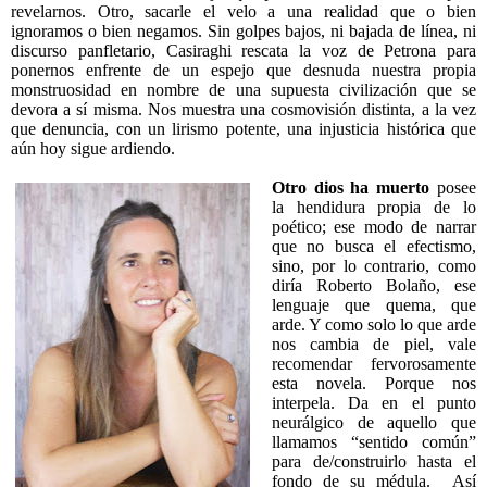
revelarnos. Otro, sacarle el velo a una realidad que o bien
ignoramos o bien negamos. Sin golpes bajos, ni bajada de línea, ni
discurso panfletario, Casiraghi rescata la voz de Petrona para
ponernos enfrente de un espejo que desnuda nuestra propia
monstruosidad en nombre de una supuesta civilización que se
devora a sí misma. Nos muestra una cosmovisión distinta, a la vez
que denuncia, con un lirismo potente, una injusticia histórica que
aún hoy sigue ardiendo.
Otro dios ha muerto
posee
la hendidura propia de lo
poético; ese modo de narrar
que no busca el efectismo,
sino, por lo contrario, como
diría Roberto Bolaño, ese
lenguaje que quema, que
arde. Y como solo lo que arde
nos cambia de piel, vale
recomendar fervorosamente
esta novela. Porque nos
interpela. Da en el punto
neurálgico de aquello que
llamamos “sentido común”
para de/construirlo hasta el
fondo de su médula. Así