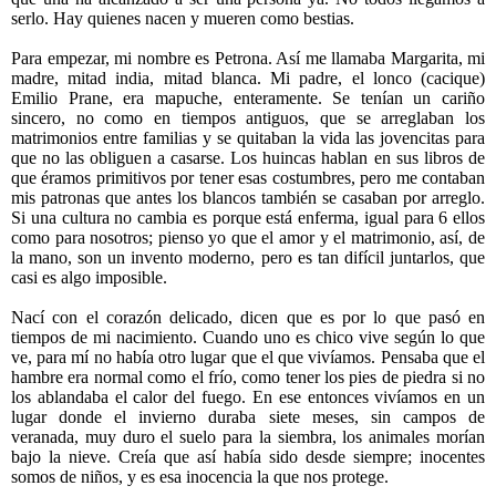
serlo. Hay quienes nacen y mueren como bestias.
Para empezar, mi nombre es Petrona. Así me llamaba Margarita, mi
madre, mitad india, mitad blanca. Mi padre, el lonco (cacique)
Emilio Prane, era mapuche, enteramente. Se tenían un cariño
sincero, no como en tiempos antiguos, que se arreglaban los
matrimonios entre familias y se quitaban la vida las jovencitas para
que no las obliguen a casarse. Los huincas hablan en sus libros de
que éramos primitivos por tener esas costumbres, pero me contaban
mis patronas que antes los blancos también se casaban por arreglo.
Si una cultura no cambia es porque está enferma, igual para 6 ellos
como para nosotros; pienso yo que el amor y el matrimonio, así, de
la mano, son un invento moderno, pero es tan difícil juntarlos, que
casi es algo imposible.
Nací con el corazón delicado, dicen que es por lo que pasó en
tiempos de mi nacimiento. Cuando uno es chico vive según lo que
ve, para mí no había otro lugar que el que vivíamos. Pensaba que el
hambre era normal como el frío, como tener los pies de piedra si no
los ablandaba el calor del fuego. En ese entonces vivíamos en un
lugar donde el invierno duraba siete meses, sin campos de
veranada, muy duro el suelo para la siembra, los animales morían
bajo la nieve. Creía que así había sido desde siempre; inocentes
somos de niños, y es esa inocencia la que nos protege.