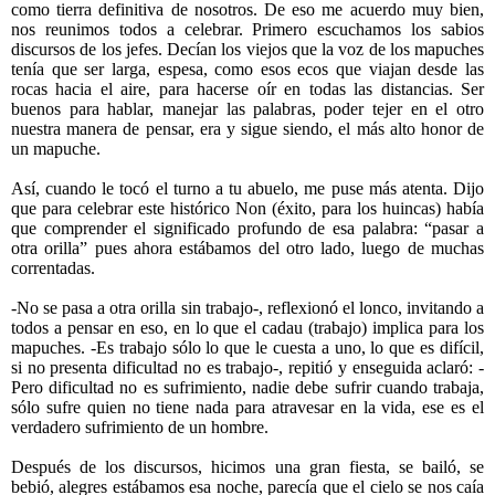
como tierra definitiva de nosotros. De eso me acuerdo muy bien,
nos reunimos todos a celebrar. Primero escuchamos los sabios
discursos de los jefes. Decían los viejos que la voz de los mapuches
tenía que ser larga, espesa, como esos ecos que viajan desde las
rocas hacia el aire, para hacerse oír en todas las distancias. Ser
buenos para hablar, manejar las palabras, poder tejer en el otro
nuestra manera de pensar, era y sigue siendo, el más alto honor de
un mapuche.
Así, cuando le tocó el turno a tu abuelo, me puse más atenta. Dijo
que para celebrar este histórico Non (éxito, para los huincas) había
que comprender el significado profundo de esa palabra: “pasar a
otra orilla” pues ahora estábamos del otro lado, luego de muchas
correntadas.
-No se pasa a otra orilla sin trabajo-, reflexionó el lonco, invitando a
todos a pensar en eso, en lo que el cadau (trabajo) implica para los
mapuches. -Es trabajo sólo lo que le cuesta a uno, lo que es difícil,
si no presenta dificultad no es trabajo-, repitió y enseguida aclaró: -
Pero dificultad no es sufrimiento, nadie debe sufrir cuando trabaja,
sólo sufre quien no tiene nada para atravesar en la vida, ese es el
verdadero sufrimiento de un hombre.
Después de los discursos, hicimos una gran fiesta, se bailó, se
bebió, alegres estábamos esa noche, parecía que el cielo se nos caía