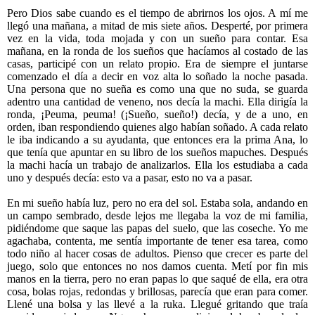
Pero Dios sabe cuando es el tiempo de abrirnos los ojos. A mí me
llegó una mañana, a mitad de mis siete años. Desperté, por primera
vez en la vida, toda mojada y con un sueño para contar. Esa
mañana, en la ronda de los sueños que hacíamos al costado de las
casas, participé con un relato propio. Era de siempre el juntarse
comenzado el día a decir en voz alta lo soñado la noche pasada.
Una persona que no sueña es como una que no suda, se guarda
adentro una cantidad de veneno, nos decía la machi. Ella dirigía la
ronda, ¡Peuma, peuma! (¡Sueño, sueño!) decía, y de a uno, en
orden, iban respondiendo quienes algo habían soñado. A cada relato
le iba indicando a su ayudanta, que entonces era la prima Ana, lo
que tenía que apuntar en su libro de los sueños mapuches. Después
la machi hacía un trabajo de analizarlos. Ella los estudiaba a cada
uno y después decía: esto va a pasar, esto no va a pasar.
En mi sueño había luz, pero no era del sol. Estaba sola, andando en
un campo sembrado, desde lejos me llegaba la voz de mi familia,
pidiéndome que saque las papas del suelo, que las coseche. Yo me
agachaba, contenta, me sentía importante de tener esa tarea, como
todo niño al hacer cosas de adultos. Pienso que crecer es parte del
juego, solo que entonces no nos damos cuenta. Metí por fin mis
manos en la tierra, pero no eran papas lo que saqué de ella, era otra
cosa, bolas rojas, redondas y brillosas, parecía que eran para comer.
Llené una bolsa y las llevé a la ruka. Llegué gritando que traía