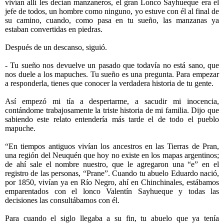
vivían allí les decían manzaneros, el gran Lonco Sayhueque era el
jefe de todos, un hombre como ninguno, yo estuve con él al final de
su camino, cuando, como pasa en tu sueño, las manzanas ya
estaban convertidas en piedras.
Después de un descanso, siguió.
- Tu sueño nos devuelve un pasado que todavía no está sano, que
nos duele a los mapuches. Tu sueño es una pregunta. Para empezar
a responderla, tienes que conocer la verdadera historia de tu gente.
Así empezó mi tía a despertarme, a sacudir mi inocencia,
contándome trabajosamente la triste historia de mi familia. Dijo que
sabiendo este relato entendería más tarde el de todo el pueblo
mapuche.
“En tiempos antiguos vivían los ancestros en las Tierras de Pran,
una región del Neuquén que hoy no existe en los mapas argentinos;
de ahí sale el nombre nuestro, que le agregaron una “e” en el
registro de las personas, “Prane”. Cuando tu abuelo Eduardo nació,
por 1850, vivían ya en Río Negro, ahí en Chinchinales, estábamos
emparentados con el lonco Valentín Sayhueque y todas las
decisiones las consultábamos con él.
Para cuando el siglo llegaba a su fin, tu abuelo que ya tenía