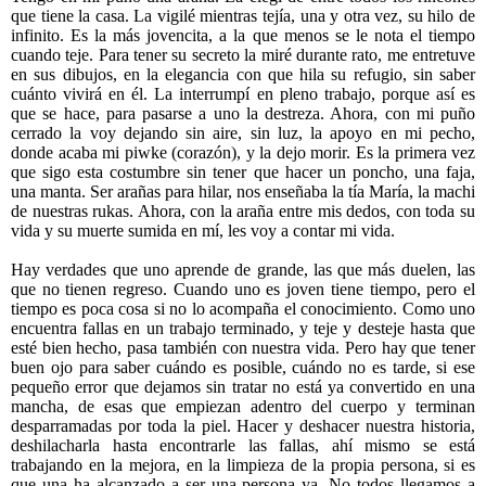
que tiene la casa. La vigilé mientras tejía, una y otra vez, su hilo de
infinito. Es la más jovencita, a la que menos se le nota el tiempo
cuando teje. Para tener su secreto la miré durante rato, me entretuve
en sus dibujos, en la elegancia con que hila su refugio, sin saber
cuánto vivirá en él. La interrumpí en pleno trabajo, porque así es
que se hace, para pasarse a uno la destreza. Ahora, con mi puño
cerrado la voy dejando sin aire, sin luz, la apoyo en mi pecho,
donde acaba mi piwke (corazón), y la dejo morir. Es la primera vez
que sigo esta costumbre sin tener que hacer un poncho, una faja,
una manta. Ser arañas para hilar, nos enseñaba la tía María, la machi
de nuestras rukas. Ahora, con la araña entre mis dedos, con toda su
vida y su muerte sumida en mí, les voy a contar mi vida.
Hay verdades que uno aprende de grande, las que más duelen, las
que no tienen regreso. Cuando uno es joven tiene tiempo, pero el
tiempo es poca cosa si no lo acompaña el conocimiento. Como uno
encuentra fallas en un trabajo terminado, y teje y desteje hasta que
esté bien hecho, pasa también con nuestra vida. Pero hay que tener
buen ojo para saber cuándo es posible, cuándo no es tarde, si ese
pequeño error que dejamos sin tratar no está ya convertido en una
mancha, de esas que empiezan adentro del cuerpo y terminan
desparramadas por toda la piel. Hacer y deshacer nuestra historia,
deshilacharla hasta encontrarle las fallas, ahí mismo se está
trabajando en la mejora, en la limpieza de la propia persona, si es
que una ha alcanzado a ser una persona ya. No todos llegamos a