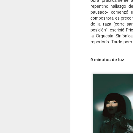
obra prácticamente a
repentino hallazgo d
e
pausado- comenzó un
pe
compositora es precon
e
de la raza (corre sa
pe
posición”, escribió Pr
jo
la Orquesta Sinfónic
mu
repertorio. Tarde pero
J
9 minutos de luz
Na
p
c
mu
má
ma
co
J