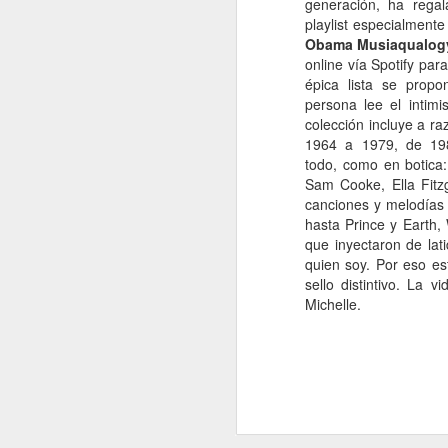
generación, ha rega
playlist especialment
Obama Musiaqualog
H
d
online vía Spotify par
t
épica lista se prop
persona lee el intimis
colección incluye a ra
1964 a 1979, de 19
todo,
como en botica:
Sam Cooke, Ella Fitz
canciones y melodías
J
hasta Prince y Earth,
que inyectaron de lat
quien soy. Por eso es
A 
sello distintivo. La 
Michelle.
Es
To
R
Vi
co
J
le