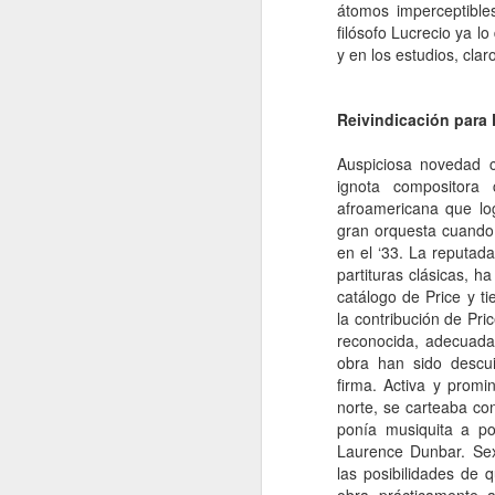
átomos imperceptible
Retorno ilusionado a
JAN
filósofo Lucrecio ya l
Carmen Martín Gaite
13
y en los estudios, claro
Por Cecilia Sorrentino
“Una vuelve siempre a los viejos
Reivindicación para 
sitios donde amó la vida”, canta
Chavela. Y aunque su amigo de
Auspiciosa novedad c
Úbeda la contradiga en otra
ignota compositora 
canción: “al lugar donde has sido
afroamericana que lo
J
feliz no debieras tratar de volver”,
gran orquesta cuando
yo regreso a Nubosidad variable,
en el ‘33. La reputada
la novela de Carmen Martín Gaite,
partituras clásicas, 
veinte años después.
L
catálogo de Price y t
ni
la contribución de Pr
Tiene algo de aventura. Quizás no
sa
recupere aquel estado de
reconocida, adecuada
deslumbramiento pero también
obra han sido descu
podrían suscitarse otros nuevos.
firma.
Activa y prom
Será un reencuentro con mis
norte, se carteaba con
marcas y subrayados.
ponía musiquita a p
Laurence Dunbar. Se
J
las posibilidades de