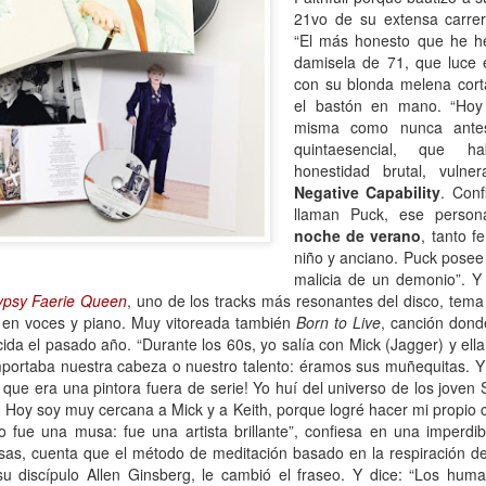
atadura, que no le temió a la polémica.
21vo de su extensa carre
“El más honesto que he hec
damisela de 71, que luce 
con su blonda melena corta
el bastón en mano. “Hoy
misma como nunca antes”
quintaesencial, que ha
honestidad brutal, vulner
Negative Capability
. Con
llaman Puck, ese perso
noche de verano
, tanto 
niño y anciano. Puck posee 
malicia de un demonio”. Y
psy Faerie Queen
, uno de los tracks más resonantes del disco, tema
 en voces y piano. Muy vitoreada también
Born to Live
, canción don
ecida el pasado año. “Durante los 60s, yo salía con Mick (Jagger) y ell
portaba nuestra cabeza o nuestro talento: éramos sus muñequitas. Y
 que era una pintora fuera de serie! Yo huí del universo de los joven
. Hoy soy muy cercana a Mick y a Keith, porque logré hacer mi propio 
 fue una musa: fue una artista brillante”, confiesa en una imperdibl
osas, cuenta que el método de meditación basado en la respiración
su discípulo Allen Ginsberg, le cambió el fraseo. Y dice: “Los hu