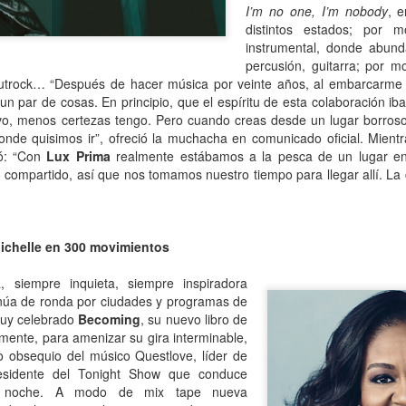
I’m no one, I’m nobody
, 
distintos estados; por m
 Ciro Ramón Eyras, 1932-2019
instrumental, donde abund
percusión, guitarra; por 
trás de la ventana, junto al fuego, mi padre lee.
utrock…
“Después de hacer música por veinte años, al embarcarme 
 par de cosas. En principio, que el espíritu de esta colaboración iba
 pienso en él, lo veo así, leyendo, la cabeza gris detrás del vidrio. Es
a visión fugaz, apenas un segundo, la de mi padre, sentado de
vo, menos certezas tengo. Pero cuando creas desde un lugar borroso
paldas, en su casita de fin de semana, en un barrio cerrado de la
nde quisimos ir”, ofreció la muchacha en comunicado oficial. Mient
ona Sur.
gó: “Con
Lux Prima
realmente estábamos a la pesca de un lugar en
o compartido, así que nos tomamos nuestro tiempo para llegar allí. La
Al fin sola y, a la vez, tan bien acompañada
AN
13
Por Guadalupe Treibel
a soledad implica que, aunque esté sola, estoy con alguien; es decir,
Michelle en 300 movimientos
onmigo misma. Significa que soy dos en uno”, apuntó alguna vez la
lósofa fuera de serie Hannah Arendt, y esa frase es la llave que cierra
, siempre inquieta, siempre inspiradora
 recorrido de Enfin seule (“Por fin sola”), libro de la periodista y
núa de ronda por ciudades y programas de
odcaster Lauren Bastide que acaba de editarse en Francia con muy
muy celebrado
Becoming
, su nuevo libro de
vorable acogida.
ente, para amenizar su gira interminable,
lo obsequio del músico Questlove, líder de
esidente del Tonight Show que conduce
Ganando dos verdaderos amores
a noche. A modo de mix tape nueva
AN