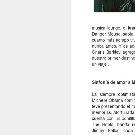
A
De
música lounge, el
kra
Danger Mouse, sabía un
Si
un
cuanto más tiempo vi
es
nunca antes. Y es ado
z
Gnarls Barkley agre
nuestro primer destin
J
un viaje”.
“L
Sinfonía de amor a 
c
fi
La siempre optimista
el
Michelle Obama conti
p
tevé presentando el 
fa
memorias. Afortunadam
cuenta con un bonitil
The Roots, banda r
Jimmy Fallon cad
J