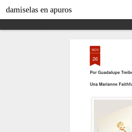
damiselas en apuros
Classic
Flipcard
Magazine
Mosaic
Sidebar
Snapshot
Timeslide
NOV
26
Por Guadalupe Treib
Una
Marianne Faithfu