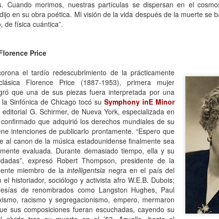
s. Cuando morimos, nuestras partículas se dispersan en el cosmo
Escribir contra toda
Marta Lubos (16/8/1943-
JAN
JAN
o dijo en su obra poética. Mi visión de la vida después de la muerte s
adversidad (estrepitosa)
27/3/2026): Retrato de
13
13
, de física cuántica”.
una mujer en armonía
Por Teresa Donato
Hace 10 años, ella fue la "chica
Cuando estudiaba en la facultad,
de tapa" de Damiselas: una
Florence Price
preparando el examen de
denominación que seguramente le
etnografía -el más difícil de la
habría dado risa a Marta Lubos,
orona el tardío redescubrimiento de la prácticamente
carrera-, hubo un día que, entre
una artista en absoluto pagada de
clásica Florence Price (1887-1953), primera mujer
fichas, fotocopias, libros, café,
sí misma, una persona libre de
Damiselas Nº 1, a modo de editorial
gró que una de sus piezas fuera interpretada por una
AN
puchos y la Olivetti portátil
toda presunción y más bien
13
 la Sinfónica de Chicago tocó su
Symphony inE Minor
Allá por las postrimerías del año 2012 se publicó la primera
celeste, me dije: “Esto es lo que
renuente a dar entrevistas. Pero
 editorial G. Schirmer, de Nueva York, especializada en
edición de Damiselas en apuros, precedida del siguiente introito:
quiero hacer toda la vida”.
en esta ocasión,
ha confirmado que adquirió los derechos mundiales de su
Mientras estaba leyendo y
afortunadamente, se avino a
o primero que hay que saber es que una damisela no es ni una dama
iene intenciones de publicarlo prontamente. “Espero que
escribiendo en silencio encerrada
responder, afable y espontánea,
 una damita (dicho esto siguiendo las instrucciones de T.S. Eliot para
ice al canon de la música estadounidense finalmente sea
en mi habitación, las horas no
divertida o apasionada -según el
ber diferenciar un gato de un perro).
mente evaluada. Durante demasiado tiempo, ella y su
pasaban. Me veo tal cual, como si
tema-, siempre yendo al punto,
estuviera viviéndolo ahora.
idadas”, expresó Robert Thompson, presidente de la
sin el menor rodeo. Así, fueron
apareciendo la pianista, la
inente miembro de la
intelligentsia
negra en el país del
escultora, la cocinera que brinda
 el historiador, sociólogo y activista afro W.E.B. Dubois;
una receta.
oesías de renombrados como Langston Hughes, Paul
xismo, racismo y segregacionismo, empero, mermaron
Gaby Ferrero (1/7/1961- 20/1/2026)
AN
 que sus composiciones fueran escuchadas, cayendo su
13
Sus ojos se cerraron -anticipadamente, inesperadamente- y el