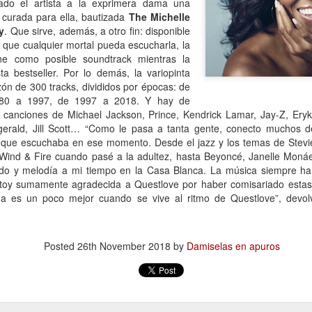
13
lado el artista a la exprimera dama una
Por Caro Alfonso
e curada para ella, bautizada
The Michelle
y
ace un año, Mona me salvó la vida. Llegué a la casa de mi hermana
. Que sirve, además, a otro fin: disponible
espués de manejar muchas horas escuchando la misma lista de
a que cualquier mortal pueda escucharla, la
emas desde que salí de mi casa.
one como posible soundtrack mientras la
ta bestseller. Por lo demás, la variopinta
zón de 300 tracks, divididos por épocas: de
80 a 1997, de 1997 a 2018. Y hay de
canciones de Michael Jackson, Prince, Kendrick Lamar, Jay-Z, Eryk
gerald, Jill Scott… “Como le pasa a tanta gente, conecto muchos d
 que escuchaba en ese momento. Desde el jazz y los temas de Stevi
La lectora de la lectora
AN
 Wind & Fire cuando pasé a la adultez, hasta Beyoncé, Janelle Monáe
13
Por Cecilia Sorrentino
ido y melodía a mi tiempo en la Casa Blanca. La música siempre ha s
toy sumamente agradecida a Questlove por haber comisariado estas pl
veces, la lectora regresa a libros entrañables que leyó hace tiempo.
vida es un poco mejor cuando se vive al ritmo de Questlove”, devol
ta tarde le gustaría volver a Virginia Woolf.
ma un libro al azar y lo abre. Inmediatamente reconoce el cuarto.
Posted
26th November 2018
by
Damiselas en apuros
ecorre algunas líneas…
rginia no está en su escritorio. Junto a la ventana, el pequeño sillón
ncentra la última luz que llega del jardín. Virginia lee. Algunas tardes
¿Broncearse? ¡Un quemo!
AN
e, entre el té y la cena.