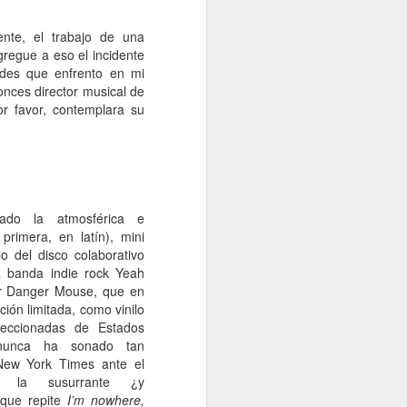
nte, el trabajo de una
gregue a eso el incidente
ades que enfrento en mi
tonces director musical de
or favor, contemplara su
ado la atmosférica e
primera, en latín), mini
po del disco colaborativo
a banda indie rock Yeah
or Danger Mouse, que en
ción limitada, como vinilo
leccionadas de Estados
 nunca ha sonado tan
 New York Times ante el
e la susurrante ¿y
 que repite
I’m nowhere,