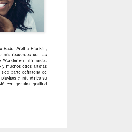
a Badu, Aretha Franklin,
e mis recuerdos con las
e Wonder en mi infancia,
 y muchos otros artistas
ido parte definitoria de
aylists e infundirles su
vió con genuina gratitud