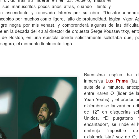
l olvido tras su muerte en el ’53. Aquello, hasta el
mundo de quienes la siguen queriendo y admirando se detuvo,
e sus manuscritos pocos años atrás, cuando –lento y
ntre el shock y un enorme desconsuelo. Tan adorable y honesta como
 ascendente y renovado interés por su obra. “Desafortunadame
rsona, tan excelente y angelada como actriz, tan amorosa y atenta
cebido por muchos como ligero, falto de profundidad, lógica, vigor. A
n su maternidad elegida y conquistada palmo a palmo... Cómo no
ngre negra por mis venas), y comprenderá algunas de las dificult
nsar en su queridísimo hijo adoptivo Osqui Ferrero, que resultó,
ice en la década del 40 al director de orquesta Serge Koussevitzky, en
vencísimo, una notable revelación como actor en Más bello que la
a de Boston, en una epístola donde solícitamente solicitaba que, p
erte (2022).
 seguro, el momento finalmente llegó.
Mi Rob Reiner privado
AN
13
Por Moira Soto
Buenísima espina ha d
rrador de varios cuentos románticos fílmicos para gente adulta,
inmersiva
Lux Prima
(luz 
ersona muy querida en la farándula hollywoodense y más allá,
suite de 9 minutos, antici
omprometido activista del partido demócrata, Rob Reiner -como es
entre Karen O (líder de l
y sabido por la difusión que tuvo la noticia- fue víctima de la muerte
Yeah Yeahs) y el product
s horrible que pudiera tener alguien de sus quilates. Una jugarreta
diciembre se lanzará en edi
lvada del destino que, en general -salvo a individuos desalmados
de 12’’ en disquerías se
mo el “presidente” actual de los Estados Unidos-, costó asumir.
Unidos. “El purgatorio
encantador”, se rinde el
embrujo imposible d
Mi padre lee
AN
existencialista? voz de O,
13
Por María José Eyras