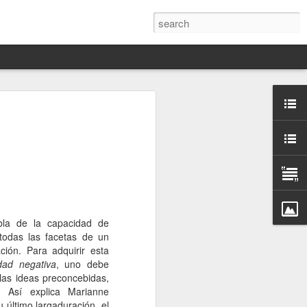
Darín,
nico
toria
a Hannah
 este siglo
ocracias,
bla de la capacidad de
de las
 todas las facetas de un
 alucinante
ción. Para adquirir esta
ladora.
dad negativa
, uno debe
las ideas preconcebidas,
en
”. Así explica Marianne
 judío-
u último largaduración, el
 toda