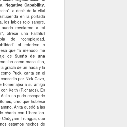
ra,
Negative Capability
.
ho”, a decir de la vital
estupenda en la portada
, los labios rojo sangre,
 puedo revelarme a mí
, ofrece una Faithfull
bla de “complejidad,
abilidad” al referirse a
fiesa que “a menudo me
naje de
Sueño de una
femenino como masculino,
la gracia de un hada y la
 como Puck, canta en el
 coescrito por Nick Cave,
de homenajea a su amiga
a con Keith (Richards). En
 Anita no pudo escaparle
 Stones, creo que hubiese
camino. Anita quedó a las
e charla con Liberation.
 de Chögyam Trungpa, que
manos estamos hechos de