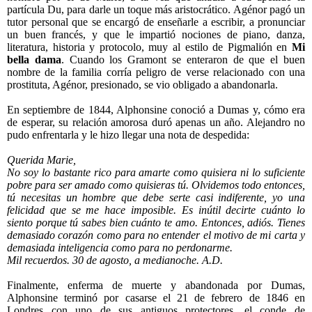
partícula Du, para darle un toque más aristocrático. Agénor pagó un
tutor personal que se encargó de enseñarle a escribir, a pronunciar
un buen francés, y que le impartió nociones de piano, danza,
literatura, historia y protocolo, muy al estilo de Pigmalión en
Mi
bella dama
. Cuando los Gramont se enteraron de que el buen
nombre de la familia corría peligro de verse relacionado con una
prostituta, Agénor, presionado, se vio obligado a abandonarla.
En septiembre de 1844, Alphonsine conoció a Dumas y, cómo era
de esperar, su relación amorosa duró apenas un año. Alejandro no
pudo enfrentarla y le hizo llegar una nota de despedida:
Querida Marie,
No soy lo bastante rico para amarte como quisiera ni lo suficiente
pobre para ser amado como quisieras tú. Olvidemos todo entonces,
tú necesitas un hombre que debe serte casi indiferente, yo una
felicidad que se me hace imposible. Es inútil decirte cuánto lo
siento porque tú sabes bien cuánto te amo. Entonces, adiós. Tienes
demasiado corazón como para no entender el motivo de mi carta y
demasiada inteligencia como para no perdonarme.
Mil recuerdos. 30 de agosto, a medianoche. A.D.
Finalmente, enferma de muerte y abandonada por Dumas,
Alphonsine terminó por casarse el 21 de febrero de 1846 en
Londres con uno de sus antiguos protectores, el conde de