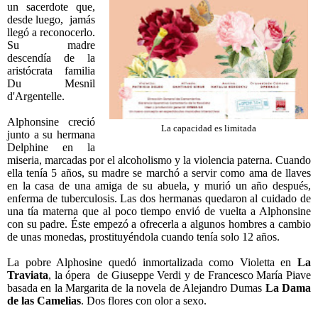
un sacerdote que,
desde luego,
jamás
llegó a reconocerlo.
Su madre
descendía de la
aristócrata familia
Du Mesnil
d'Argentelle.
Alphonsine creció
La capacidad es limitada
junto a su hermana
Delphine en la
miseria, marcadas por el alcoholismo y la violencia paterna. Cuando
ella tenía 5 años, su madre se marchó a servir como ama de llaves
en la casa de una amiga de su abuela, y murió un año después,
enferma de tuberculosis. Las dos hermanas quedaron al cuidado de
una tía materna que al poco tiempo envió de vuelta a Alphonsine
con su padre. Éste empezó a ofrecerla a algunos hombres a cambio
de unas monedas, prostituyéndola cuando tenía solo 12 años.
La pobre Alphosine quedó inmortalizada como Violetta en
La
Traviata
, la ópera
de Giuseppe Verdi y de Francesco María Piave
basada en la Margarita de la novela de Alejandro Dumas
La Dama
de las Camelias
. Dos flores con olor a sexo.