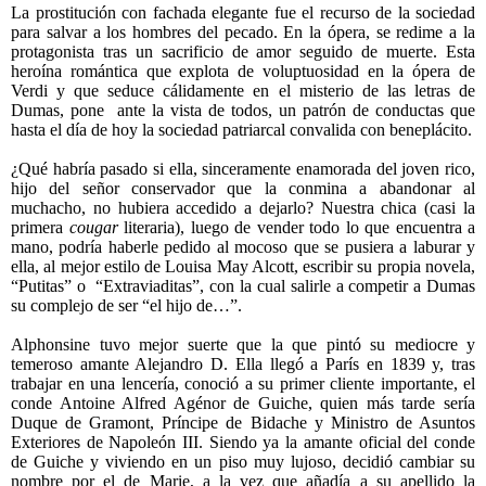
La prostitución con fachada elegante fue el recurso de la sociedad
para salvar a los hombres del pecado. En la ópera, se redime a la
protagonista tras un sacrificio de amor seguido de muerte. Esta
heroína romántica que explota de voluptuosidad en la ópera de
Verdi y que seduce cálidamente en el misterio de las letras de
Dumas, pone
ante la vista de todos, un patrón de conductas que
hasta el día de hoy la sociedad patriarcal convalida con beneplácito.
¿Qué habría pasado si ella, sinceramente enamorada del joven rico,
hijo del señor conservador que la conmina a abandonar al
muchacho, no hubiera accedido a dejarlo? Nuestra chica (casi la
primera
cougar
literaria), luego de vender todo lo que encuentra a
mano, podría haberle pedido al mocoso que se pusiera a laburar y
ella, al mejor estilo de Louisa May Alcott, escribir su propia novela,
“Putitas” o
“Extraviaditas”, con la cual salirle a competir a Dumas
su complejo de ser “el hijo de…”.
Alphonsine tuvo mejor suerte que la que pintó su mediocre y
temeroso amante Alejandro D. Ella llegó a París en 1839 y, tras
trabajar en una lencería, conoció a su primer cliente importante, el
conde Antoine Alfred Agénor de Guiche, quien más tarde sería
Duque de Gramont, Príncipe de Bidache y Ministro de Asuntos
Exteriores de Napoleón III. Siendo ya la amante oficial del conde
de Guiche y viviendo en un piso muy lujoso, decidió cambiar su
nombre por el de Marie, a la vez que añadía a su apellido la