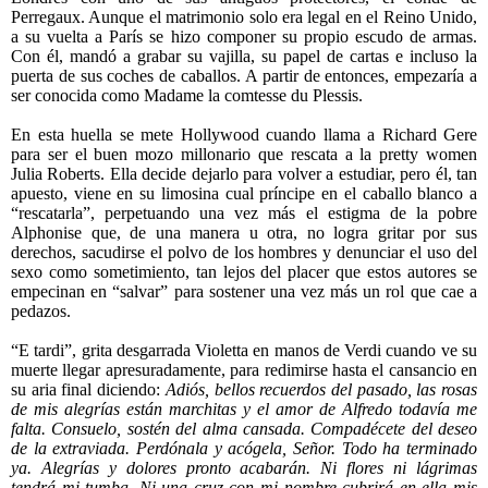
Perregaux. Aunque el matrimonio solo era legal en el Reino Unido,
a su vuelta a París se hizo componer su propio escudo de armas.
Con él, mandó a grabar su vajilla, su papel de cartas e incluso la
puerta de sus coches de caballos. A partir de entonces, empezaría a
ser conocida como Madame la comtesse du Plessis.
En esta huella se mete Hollywood cuando llama a Richard Gere
para ser el buen mozo millonario que rescata a la pretty women
Julia Roberts. Ella decide dejarlo para volver a estudiar, pero él, tan
apuesto, viene en su limosina cual príncipe en el caballo blanco a
“rescatarla”, perpetuando una vez más el estigma de la pobre
Alphonise que, de una manera u otra, no logra gritar por sus
derechos, sacudirse el polvo de los hombres y denunciar el uso del
sexo como sometimiento, tan lejos del placer que estos autores se
empecinan en “salvar” para sostener una vez más un rol que cae a
pedazos.
“E tardi”, grita desgarrada Violetta en manos de Verdi cuando ve su
muerte llegar apresuradamente, para redimirse hasta el cansancio en
su aria final diciendo:
Adiós, bellos recuerdos del pasado, las rosas
de mis alegrías están marchitas y el amor de Alfredo todavía me
falta. Consuelo, sostén del alma cansada. Compadécete del deseo
de la extraviada. Perdónala y acógela, Señor. Todo ha terminado
ya. Alegrías y dolores pronto acabarán. Ni flores ni lágrimas
tendrá mi tumba. Ni una cruz con mi nombre cubrirá en ella mis