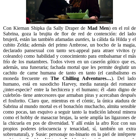
Con Kiernan Shipka (la Sally Draper de
Mad Men
) en el rol de
Sabrina, goza la brujita de flor de red de contención: del lado
brujeril, están las también afamadas
aunties
, la cálida tía Hilda y el
cubito Zelda; además del primo Ambrose, un bocho de la magia,
declarado pansexual con tanto sex-appeal para atraer vivitos (y
coleando) como habilidad y conocimiento para embalsamar el más
frío de los matambres. Todos viven en un caserón gótico que es,
además, una funeraria; fachada mortal que les permite deglutir un
cachito de carne humana de tanto en tanto (el canibalismo es
moneda frecuente en
The Chilling Adventures…
). Del lado
humano, está en susodicho Harvey, media naranja del romance
¿inter-especie? entre la hechicera y el humano; él -dato digno de
culebrón- tiene antecesores que armaban piras y acercaban después
el fosforito. Claro que, mientras en el cómic, la única atadura de
Sabrina al mundo mortal es el bonachón muchacho, almita sensible
como pocas, tan esquivo a seguir tanto la tradición laboral minera
como el hobby de masacrar brujas, la serie amplía las ligazones de
la chicuela en pos de diversidad. Y allí están la afro Roz con sus
propios poderes (elocuencia y tenacidad, sí, también un extra
sobrenatural), y Susie: personaje no-binario en la piel de intérprete