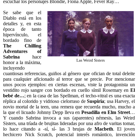
escuchar los personajes Blondie, Fiona Apple, Fever Ray…
Se sabe que el
Diablo está en los
detalles y, en esta
época de tanto
hipervínculo, el
bordado fino de
The
Chilling
Adventures of
Sabrina
hace
Las Weird Sisters
honor a la máxima,
incluyendo
cuantiosas referencias, guiños al género que ofician de total deleite
para cualquier aficionado al terror que se precie. Por mencionar
unos pocos ejemplos: en ciertas escenas, viste la protagonista un
vestidito rojo sangre con bordado en cuello símil Rosemary en
El
bebé de…
; en la casa de las Spellman, el techo-vitral es una exacta
réplica al colorido y vidrioso cielorraso de
Suspiria
; usa Harvey, el
novio mortal de la teen, una remera que recuerda mucho, mucho a
la que el licuado Johnny Depp lleva en
Pesadilla en Elm Street
…
Y cuando Sabrina invoca a sus (aparentes) némesis, las Weird
Sisters, una tríada de brujitas lideradas por una afro de varitas tomar,
lo hace citando a -sí, sí- las 3 brujas de
Macbeth
. El joven
hechicero Nick Scratch, potencial interés romántico, invención