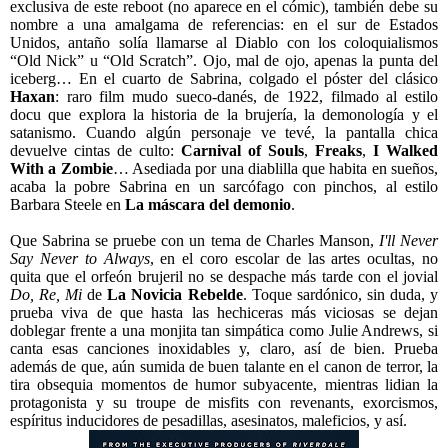
exclusiva de este reboot (no aparece en el cómic), también debe su
nombre a una amalgama de referencias: en el sur de Estados
Unidos, antaño solía llamarse al Diablo con los coloquialismos
“Old Nick” u “Old Scratch”. Ojo, mal de ojo, apenas la punta del
iceberg… En el cuarto de Sabrina, colgado el póster del clásico
Haxan
: raro film mudo sueco-danés, de 1922, filmado al estilo
docu que explora la historia de la brujería, la demonología y el
satanismo. Cuando algún personaje ve tevé, la pantalla chica
devuelve cintas de culto:
Carnival of Souls
,
Freaks
,
I Walked
With a Zombie
… Asediada por una diablilla que habita en sueños,
acaba la pobre Sabrina en un sarcófago con pinchos, al estilo
Barbara Steele en
La máscara del demonio
.
Que Sabrina se pruebe con un tema de Charles Manson,
I'll Never
Say Never to Always
, en el coro escolar de las artes ocultas, no
quita que el orfeón brujeril no se despache más tarde con el jovial
Do, Re, Mi
de
La Novicia Rebelde
. Toque sardónico, sin duda, y
prueba viva de que hasta las hechiceras más viciosas se dejan
doblegar frente a una monjita tan simpática como Julie Andrews, si
canta esas canciones inoxidables y, claro, así de bien. Prueba
además de que, aún sumida de buen talante en el canon de terror, la
tira obsequia momentos de humor subyacente, mientras
lidian la
protagonista y su troupe de misfits con revenants, exorcismos,
espíritus inducidores de pesadillas, asesinatos, maleficios, y así.