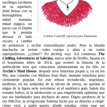
sacrílegas escrituras
de su aquelarre,
debe firmar con su
hemoglobina -
mitad humana,
mitad mágica- un
pacto con el Diablo
que le permita
Crédito CathyM, especial para Damiselas
abrazar el lado
oscuro, a cambio
de pertenecer y recibir extraordinario poder. Pero la blonda
muchacha se resiste: ceder cuerpo y alma a un varón
superpoderoso, ¿¡cómo!?
No fucking way
. Así comienza
The
Chilling Adventures of Sabrina
, nueva serie de Netflix, basada en
el homónimo tebeo de 2014, que reseteó la historia de la
ambivalente teen que conocimos primeramente en los 60s, en
Archie's Mad House
; después tuvo historieta propia y, ya en los
90s, una comedia con Melissa Joan Hart, bastante tontolona pero
ciertamente popular. En este reboot recrudecido, negrísimo,
moderno, en las antípodas de la sitcom de otrora, no quedan ni
migas de la ligera serie noventera: ni el sardónico gato Salem tira
remates bobos, ni la adolescente es una empedernida optimista que
usa sus habilidades para hechizos de amor. Digno producto de la
era
#MeToo
, la revigorizada Sabrina lucha por su derecho a elegir:
cómo vivir, a quién querer, dónde estudiar, cómo usar sus