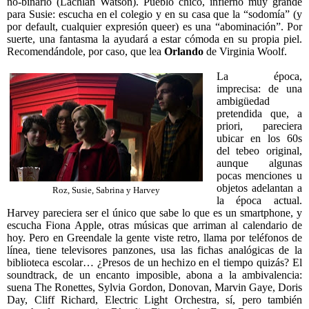
no-binario (Lachlan Watson). Pueblo chico, infierno muy grande
para Susie: escucha en el colegio y en su casa que la “sodomía” (y
por default, cualquier expresión queer) es una “abominación”. Por
suerte, una fantasma la ayudará a estar cómoda en su propia piel.
Recomendándole, por caso, que lea
Orlando
de Virginia Woolf.
La época,
imprecisa: de una
ambigüedad
pretendida que, a
priori, pareciera
ubicar en los 60s
del tebeo original,
aunque algunas
pocas menciones u
objetos adelantan a
Roz, Susie, Sabrina y Harvey
la época actual.
Harvey pareciera ser el único que sabe lo que es un smartphone, y
escucha Fiona Apple, otras músicas que arriman al calendario de
hoy. Pero en Greendale la gente viste retro, llama por teléfonos de
línea, tiene televisores panzones, usa las fichas analógicas de la
biblioteca escolar… ¿Presos de un hechizo en el tiempo quizás? El
soundtrack, de un encanto imposible, abona a la ambivalencia:
suena The Ronettes, Sylvia Gordon, Donovan, Marvin Gaye, Doris
Day, Cliff Richard, Electric Light Orchestra, sí, pero también