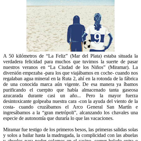
A 50 kilómetros de “La Feliz” (Mar del Plata) estaba situada la
verdadera felicidad para muchos que tuvimos la suerte de pasar
nuestros veranos en “La Ciudad de los Niños” (Miramar). La
diversión empezaba -para los que viajábamos en coche- cuando nos
regalaban agua mineral en la Ruta 2, ahí en la rotonda de la fábrica
de una conocida marca aún vigente. De esa manera ya íbamos
purificando el cuerpito que había almacenado tanta gaseosa
azucarada durante casi un año... Pero la mayor fuerza
desintoxicante golpeaba nuestra cara -con la ayuda del viento de la
costa- cuando cruzábamos el Arco General San Martín e
ingresábamos a la “gran metrópoli”, alcanzando los chavales una
especie de autonomía que duraría lo que las vacaciones.
Miramar fue testigo de los primeros besos, las primeras salidas solas
y solos a bailar hasta la madrugada, la complicidad con las abuelas
y abuelos para poder colarnos en el casino, comer helado extra o