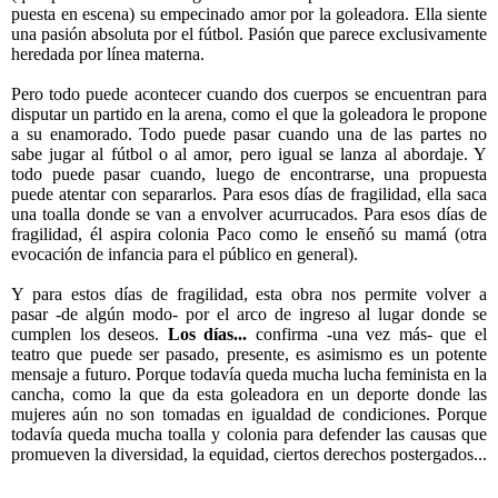
puesta en escena) su empecinado amor por la goleadora. Ella siente
una pasión absoluta por el fútbol. Pasión que parece exclusivamente
heredada por línea materna.
Pero todo puede acontecer cuando dos cuerpos se encuentran para
disputar un partido en la arena, como el que la goleadora le propone
a su enamorado. Todo puede pasar cuando una de las partes no
sabe jugar al fútbol o al amor, pero igual se lanza al abordaje. Y
todo puede pasar cuando, luego de encontrarse, una propuesta
puede atentar con separarlos. Para esos días de fragilidad, ella saca
una toalla donde se van a envolver acurrucados. Para esos días de
fragilidad, él aspira colonia Paco como le enseñó su mamá (otra
evocación de infancia para el público en general).
Y para
estos
días de fragilidad, esta obra nos permite volver a
pasar -de algún modo- por el arco de ingreso al lugar donde se
cumplen los deseos.
Los días...
confirma -una vez más- que el
teatro que puede ser pasado, presente, es asimismo es un potente
mensaje a futuro. Porque todavía queda mucha lucha feminista en la
cancha, como la que da esta goleadora en un deporte donde las
mujeres aún no son tomadas en igualdad de condiciones. Porque
todavía queda mucha toalla y colonia para defender las causas que
promueven la diversidad, la equidad, ciertos derechos postergados...