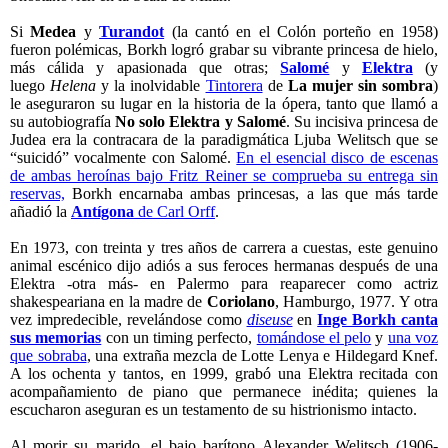
Si
Medea
y
Turandot
(la cantó en el Colón porteño en 1958)
fueron polémicas, Borkh logró grabar su vibrante princesa de hielo,
más cálida y apasionada que otras;
Salomé
y
Elektra
(y
luego
Helena
y la inolvidable
Tintorera
de
La mujer sin sombra
)
le aseguraron su lugar en la historia de la ópera, tanto que llamó a
su autobiografía
No solo Elektra y Salomé
. Su incisiva princesa de
Judea era la contracara de la paradigmática Ljuba Welitsch que se
“suicidó” vocalmente con Salomé.
En el esencial disco de escenas
de ambas heroínas bajo Fritz Reiner se comprueba su entrega sin
reservas,
Borkh encarnaba ambas princesas, a las que más tarde
añadió la
Antígona
de Carl Orff
.
En 1973, con treinta y tres años de carrera a cuestas, este genuino
animal escénico dijo adiós a sus feroces hermanas después de una
Elektra -otra más- en Palermo para reaparecer como actriz
shakespeariana en la madre de
Coriolano
,
Hamburgo, 1977. Y otra
vez impredecible, revelándose como
diseuse
en
Inge Borkh canta
sus memorias
con un timing perfecto,
tomándose el pelo
y
una voz
que sobraba
, una extraña mezcla de Lotte Lenya e Hildegard Knef.
A los ochenta y tantos, en 1999, grabó una Elektra recitada con
acompañamiento de piano que permanece inédita; quienes la
escucharon aseguran es un testamento de su histrionismo intacto.
Al morir su marido, el bajo barítono Alexander Welitsch (1906-