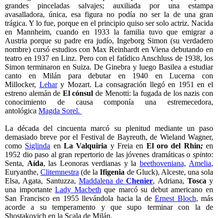
grandes pinceladas salvajes; auxiliada por una estampa
avasalladora, única, esa figura no podía no ser la de una gran
trágica. Y lo fue, porque en el principio quiso ser solo actriz. Nacida
en Mannheim, cuando en 1933 la familia tuvo que emigrar a
Austria porque su padre era judío, Ingeborg Simon (su verdadero
nombre) cursó estudios con Max Reinhardt en Viena debutando en
teatro en 1937 en Linz. Pero con el fatídico Anschluss de 1938, los
Simon terminaron en Suiza. De Ginebra y luego Basilea a estudiar
canto en Milán para debutar en 1940 en Lucerna con
Millocker,
Lehar
y Mozart. La consagración llegó en 1951 en el
estreno alemán de
El cónsul
de Menotti: la fugada de los nazis con
conocimiento de causa componía una estremecedora,
antológica
Magda Sorel.
La década del cincuenta marcó su plenitud mediante un paso
demasiado breve por el Festival de Bayreuth, de Wieland Wagner,
como
Siglinda
en
La Valquiria
y Freia en
El oro del Rhin
;
en
1952 dio paso al gran repertorio de las jóvenes dramáticas o
spinto
:
Senta,
Aída
, las Leonoras verdianas y la
beethoveniana
,
Amelia
,
Euryanthe,
Clitemnestra
(de la
Ifigenia
de Gluck), Alceste, una sola
Elsa, Agata, Santuzza,
Maddalena de
Chenier
, Adriana,
Tosca
y
una importante
Lady Macbeth
que marcó su debut americano en
San Francisco en 1955 llevándola hacia la de
Ernest Bloch
, más
acorde a su temperamento y que supo terminar con la de
Shostakovich en la Scala de Milán.