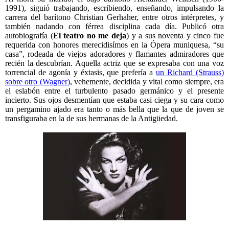
1991), siguió trabajando, escribiendo, enseñando, impulsando la
carrera del barítono Christian Gerhaher, entre otros intérpretes, y
también nadando con férrea disciplina cada día. Publicó otra
autobiografía (
El teatro no me deja
) y a sus noventa y cinco fue
requerida con honores merecidisímos en la Ópera muniquesa, “su
casa”, rodeada de viejos adoradores y flamantes admiradores que
recién la descubrían. Aquella actriz que se expresaba con una voz
torrencial de agonía y éxtasis, que prefería a
un Richard (Strauss)
sobre otro (Wagner)
, vehemente, decidida y vital como siempre, era
el eslabón entre el turbulento pasado germánico y el presente
incierto. Sus ojos desmentían que estaba casi ciega y su cara como
un pergamino ajado era tanto o más bella que la que de joven se
transfiguraba en la de sus hermanas de la Antigüedad.