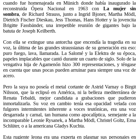
cuando fue homenajeada en Münich donde había inaugurado la
reconstruida Ópera Nacional en 1963 con
La mujer sin
sombra
,
de Richard Strauss, junto a Ingrid Bjoner, Martha Mödl,
Dietrich Fischer Dieskau, Jess Thomas, Hans Hotter y la jovencita
Brigitte Fassbänder, una irrepetible reunión de gigantes bajo la
batuta de Joseph Keilberth.
Con ella se extingue una antorcha que encendía la tragedia en su
voz, la última de las grandes straussianas de su generación era eso:
puro fuego, lava, llamarada. La Salomé y la Elektra de su época,
papeles implacables que cantó durante un cuarto de siglo. Solo de la
vengativa hija de Agamenón hizo 300 representaciones, y téngase
en cuenta que unas pocas pueden arruinar para siempre una voz de
acero.
Pero la suya no poseía el metal cortante de Astrid Varnay o Birgit
Nilsson, que la eclipsó en América, ni la belleza mediterránea de
Renata Tebaldi, mejor candidata a grabaciones que pudieron
inmortalizarla. Su voz en cambio tenía esa opacidad velada con
fulgores intermitentes inherente a voces teutónicas, era una voz
desgarrada y carnal, tan humana como apocalíptica, semejante a la
incomparable Leonie Rysanek, a Martha Mödl, Christel Goltz, Erna
Schlüter, o a la americana Gladys Kuchta.
Esta rugiente leona era una experta en plasmar sus personajes en