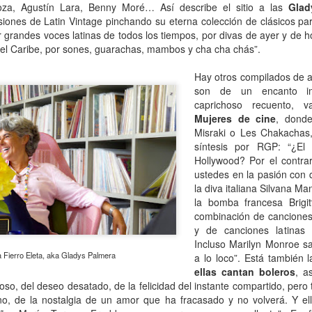
za, Agustín Lara, Benny Moré… Así describe el sitio a las
Glad
Escribir contra toda
Marta Lubos (16/8/1943-
JAN
JAN
iones de Latin Vintage
pinchando su eterna colección de clásicos pa
adversidad (estrepitosa)
27/3/2026): Retrato de
13
13
grandes voces latinas de todos los tiempos, por divas de ayer y de ho
una mujer en armonía
Por Teresa Donato
del Caribe, por sones, guarachas, mambos y cha cha chás”.
Hace 10 años, ella fue la "chica
Cuando estudiaba en la facultad,
de tapa" de Damiselas: una
Hay otros compilados de ac
preparando el examen de
denominación que seguramente le
son de un encanto i
etnografía -el más difícil de la
habría dado risa a Marta Lubos,
caprichoso recuento, v
carrera-, hubo un día que, entre
una artista en absoluto pagada de
Mujeres de cine
, donde
fichas, fotocopias, libros, café,
sí misma, una persona libre de
Damiselas Nº 1, a modo de editorial
AN
Misraki o Les Chakachas,
puchos y la Olivetti portátil
toda presunción y más bien
13
Allá por las postrimerías del año 2012 se publicó la primera
síntesis por RGP: “¿El
celeste, me dije: “Esto es lo que
renuente a dar entrevistas. Pero
edición de Damiselas en apuros, precedida del siguiente introito:
Hollywood? Por el contrar
quiero hacer toda la vida”.
en esta ocasión,
ustedes en la pasión con
Mientras estaba leyendo y
afortunadamente, se avino a
o primero que hay que saber es que una damisela no es ni una dama
escribiendo en silencio encerrada
la diva italiana Silvana M
responder, afable y espontánea,
 una damita (dicho esto siguiendo las instrucciones de T.S. Eliot para
en mi habitación, las horas no
divertida o apasionada -según el
la bomba francesa
Brig
ber diferenciar un gato de un perro).
pasaban. Me veo tal cual, como si
tema-, siempre yendo al punto,
combinación de canciones
estuviera viviéndolo ahora.
sin el menor rodeo. Así, fueron
y de canciones latinas q
apareciendo la pianista, la
Incluso Marilyn Monroe sal
escultora, la cocinera que brinda
a Fierro Eleta, aka Gladys Palmera
a lo loco”. Está también l
una receta.
ellas cantan boleros
, a
oso, del deseo desatado, de la felicidad del instante compartido, pero
Gaby Ferrero (1/7/1961- 20/1/2026)
AN
o, de la nostalgia de un amor que ha fracasado y no volverá. Y ella
13
Sus ojos se cerraron -anticipadamente, inesperadamente- y el