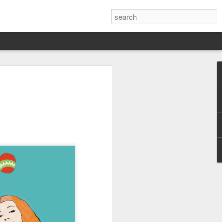
Darín,
nico
toria
a Hannah
 este siglo
ocracias,
de las
 alucinante
ladora.
en
 judío-
 toda