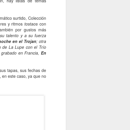
in, hay listas de temas
ático surtido, Colección
ores y ritmos
tostaos
con
 también por gustos más
 su talento y a su fuerza
noche en el Trojan
; otra
m de La Lupe con el Trío
o grabado en Francia,
En
sus tapas, sus fechas de
, en este caso, ya que no