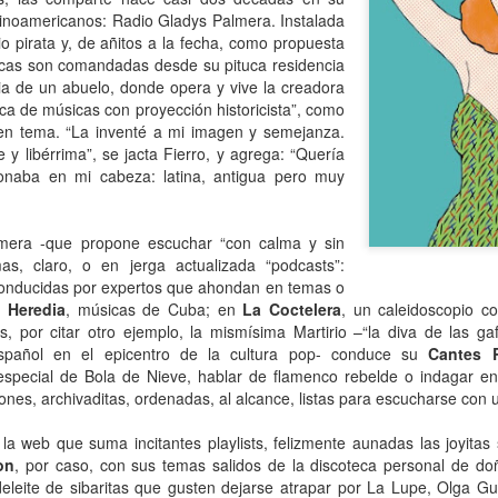
atadura, que no le temió a la polémica.
tinoamericanos: Radio Gladys Palmera. Instalada
o pirata y, de añitos a la fecha, como propuesta
micas son comandadas desde su pituca residencia
cia de un abuelo, donde opera y vive la creadora
ca de músicas con proyección historicista”, como
 en tema. “La inventé a mi imagen y semejanza.
 y libérrima”, se jacta Fierro, y agrega: “Quería
onaba en mi cabeza: latina, antigua pero muy
mera -que propone escuchar “con calma y sin
as, claro, o en jerga actualizada “podcasts”:
conducidas por expertos que ahondan en temas o
e Heredia
, músicas de Cuba; en
La Coctelera
, un caleidoscopio c
es, por citar otro ejemplo, la mismísima Martirio –“la diva de las g
 español en el epicentro de la cultura pop- conduce su
Cantes 
special de Bola de Nieve, hablar de flamenco rebelde o indagar e
ones, archivaditas, ordenadas, al alcance, listas para escucharse con u
la web que suma incitantes playlists, felizmente aunadas las joyitas
on
, por caso, con sus temas salidos de la discoteca personal de doñ
deleite de sibaritas que gusten dejarse atrapar por La Lupe, Olga Gu