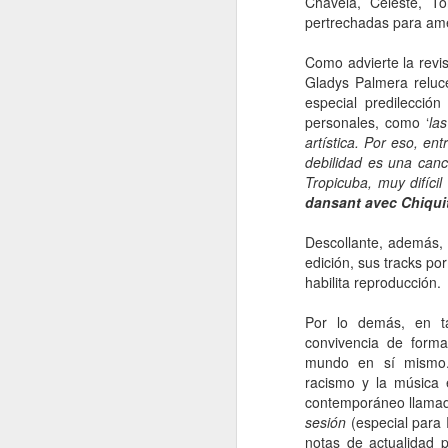
Chavela, Celeste, To
pertrechadas para am
e
pe
Como advierte la revi
e
Gladys Palmera reluce
pe
especial predilecció
jo
personales, como ‘
la
mu
artística. Por eso, en
debilidad es una canc
Tropicuba, muy difíci
J
dansant avec Chiqui
Descollante, además, 
Na
edición, sus tracks p
p
habilita reproducción.
c
mu
Por lo demás, en ta
má
convivencia de form
ma
mundo en sí mismo.
co
racismo y la música
contemporáneo llamad
sesión
(especial para 
J
notas de actualidad 