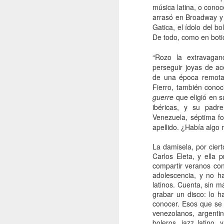
música latina, o conoc
arrasó en Broadway y
A
Gatica, el ídolo del b
De todo, como en boti
De
Si
“Rozo la extravagan
un
perseguir joyas de ace
es
de una época remota 
z
Fierro, también conoc
guerre
que eligió en 
J
ibéricas, y su padr
Venezuela, séptima f
apellido. ¿Había algo 
“L
c
La damisela, por ciert
fi
Carlos Eleta, y ella 
el
compartir veranos con
p
adolescencia, y no 
fa
latinos. Cuenta, sin m
grabar un disco: lo h
conocer. Esos que se 
venezolanos, argenti
J
boleros, jazz latino,