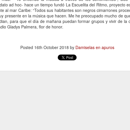
13
Por Caro Alfonso
to ad hoc- hace un tiempo fundó La Escuelita del Ritmo, proyecto ed
e al mar Caribe: “Todos sus habitantes son negros cimarrones proce
ace un año, Mona me salvó la vida. Llegué a la casa de mi hermana
muy presente en la música que hacen. Me he preocupado mucho de que 
espués de manejar muchas horas escuchando la misma lista de
tudian, para que el día de mañana puedan formar grupos y vivir de la 
emas desde que salí de mi casa.
io Gladys Palmera, flor de honor.
Posted
16th October 2018
by
Damiselas en apuros
La lectora de la lectora
AN
13
Por Cecilia Sorrentino
veces, la lectora regresa a libros entrañables que leyó hace tiempo.
ta tarde le gustaría volver a Virginia Woolf.
ma un libro al azar y lo abre. Inmediatamente reconoce el cuarto.
ecorre algunas líneas…
rginia no está en su escritorio. Junto a la ventana, el pequeño sillón
ncentra la última luz que llega del jardín. Virginia lee. Algunas tardes
¿Broncearse? ¡Un quemo!
AN
e, entre el té y la cena.