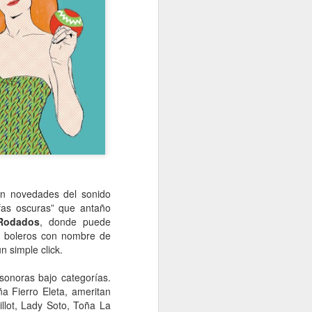
on novedades del sonido
afas oscuras” que antaño
Rodados
, donde puede
n boleros con nombre de
n simple click.
 sonoras bajo categorías.
a Fierro Eleta, ameritan
illot, Lady Soto, Toña La