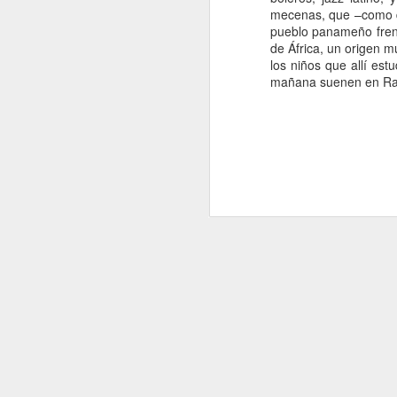
mecenas, que –como da
pueblo panameño frent
H
de África, un origen 
d
los niños que allí es
t
mañana suenen en Rad
J
A 
Es
To
R
Vi
co
J
le