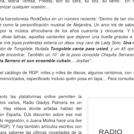
ña, María Teresa, Freddy, son su cara, su voz, su llanto”. En f
mundo de quienes la siguen queriendo y admirando se detuvo,
enizar cualquier ocasión…
ntre el shock y un enorme desconsuelo. Tan adorable y honesta como
rsona, tan excelente y angelada como actriz, tan amorosa y atenta
sta barcelonesa RockDelux en un número reciente: “Dentro de tan crom
n su maternidad elegida y conquistada palmo a palmo... Cómo no
 como la personificación musical de Alejandra. Un arco iris de sab
nsar en su queridísimo hijo adoptivo Osqui Ferrero, que resultó,
n por la música afrocubana de los años cuarenta y cincuenta. Y
vencísimo, una notable revelación como actor en Más bello que la
s divas latinas, aquellas cantantes que dejaron una huella gracias a
erte (2022).
tre mis joyas preferidas estaría un disco muy raro de Lady Soto,
Una 
ión de Tongolele, titulada
Tongolele canta para usted
, y un 45 rp
l de encontrar. También un 10’’ de la poco conocida Chiquita Serran
Mi Rob Reiner privado
AN
ta Serrano et son ensemble cubain
… Joyitas
’”.
13
Por Moira Soto
el catálogo de RGP: miles y miles de discos, algunos rarísimos, con 
rrador de varios cuentos románticos fílmicos para gente adulta,
ormenorizados, especificado incluso quién posa en tapa… Para consulta
ersona muy querida en la farándula hollywoodense y más allá,
omprometido activista del partido demócrata, Rob Reiner -como es
y sabido por la difusión que tuvo la noticia- fue víctima de la muerte
nto las plataformas online permiten la
s horrible que pudiera tener alguien de sus quilates. Una jugarreta
atos varios, Radio Gladys Palmera es un
lvada del destino que, en general -salvo a individuos desalmados
 Hay videos donde artistas hablan del
mo el “presidente” actual de los Estados Unidos-, costó asumir.
 en España, DJs discurren sobre ese mal
o reggeatón, o Juana Molina hace una
live
RGP). Y hay también artículos escritos con
Mi padre lee
AN
para saberse las últimas novedades de la
13
Por María José Eyras