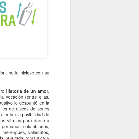
ción, no lo hiciese con su
ero
Historia de un amor
,
a vocación (entre ellas,
austivo lo despuntó en la
iles de discos de sones
 tenían la posibilidad de
as vitrolas para darse a
s peruanos, colombianos,
, merengues, vallenatos,
 la reputada romántica y