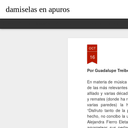
damiselas en apuros
Classic
Flipcard
Magazine
Mosaic
Sidebar
Snapshot
Timeslide
OCT
16
Por Guadalupe Treib
En materia de música l
de las más relevantes 
afilado y varias décad
y remates (donde ha r
varias paredes) la 
“Disfruto tanto de la
hecho, no concibo la 
Alejandra Fierro Elet
amarretear sus perl