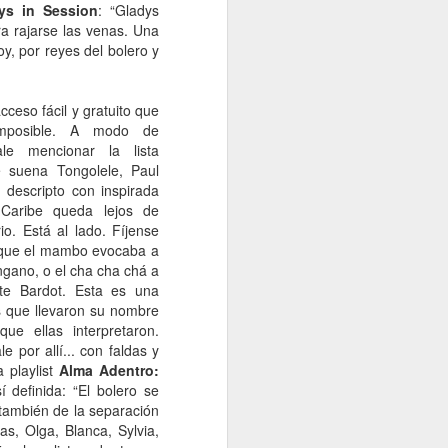
ys in Session
: “Gladys
Un cavaliere della patria
JAN
ra rajarse las venas. Una
13
Por Sonia Novello
y, por reyes del bolero y
“Ser abofeteado teniendo las
manos atadas detrás de la
ceso fácil y gratuito que
espalda
mposible. A modo de
ale mencionar la lista
es algo que no le deseo a nadie”.
 suena Tongolele, Paul
 descripto con inspirada
Amadeo Novello. Diario de guerra.
 Caribe queda lejos de
io. Está al lado. Fíjense
Su primera fuga fue una noche
 que el mambo evocaba a
estrellada. Cuenta que avanzaban
arrastrándose por tierra solo
angano, o el cha cha chá a
cuando las nubes tapaban la luna.
itte Bardot. Esta es una
Es que esta iluminaba demasiado
 que llevaron su nombre
el borde de la carretera de
ue ellas interpretaron.
pedregullo llena de barro y de
e por allí... con faldas y
pozos de la zona de montaña por
a playlist
Alma Adentro:
la que se desplazaban, bajo el
sí definida: “El bolero se
cielo de Yugoslavia.
 también de la separación
s, Olga, Blanca, Sylvia,