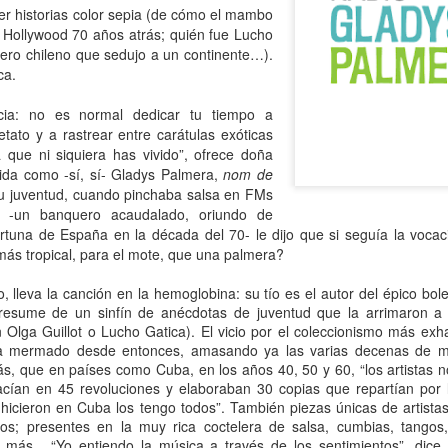
er historias color sepia (de cómo el mambo
 Hollywood 70 años atrás; quién fue Lucho
 Ciro Ramón Eyras, 1932-2019
olero chileno que sedujo a un continente…).
ca.
trás de la ventana, junto al fuego, mi padre lee.
 pienso en él, lo veo así, leyendo, la cabeza gris detrás del vidrio. Es
cia: no es normal dedicar tu tiempo a
a visión fugaz, apenas un segundo, la de mi padre, sentado de
tato y a rastrear entre carátulas exóticas
paldas, en su casita de fin de semana, en un barrio cerrado de la
que ni siquiera has vivido”, ofrece doña
ona Sur.
ida como -sí, sí- Gladys Palmera,
nom de
su juventud, cuando pinchaba salsa en FMs
Al fin sola y, a la vez, tan bien acompañada
AN
e -un banquero acaudalado, oriundo de
13
Por Guadalupe Treibel
ortuna de España en la década del 70
- le dijo que si seguía la voca
más tropical, para el mote, que una palmera?
a soledad implica que, aunque esté sola, estoy con alguien; es decir,
onmigo misma. Significa que soy dos en uno”, apuntó alguna vez la
o, lleva la canción en la hemoglobina: su tío es el autor del épico bol
lósofa fuera de serie Hannah Arendt, y esa frase es la llave que cierra
presume de un sinfín de anécdotas de juventud que la arrimaron a l
 recorrido de Enfin seule (“Por fin sola”), libro de la periodista y
 Olga Guillot o Lucho Gatica). El vicio por el coleccionismo más exh
odcaster Lauren Bastide que acaba de editarse en Francia con muy
ha mermado desde entonces, amasando ya las varias decenas de m
vorable acogida.
ás, que en países como Cuba, en los años 40, 50 y 60, “los artistas no
acían en 45 revoluciones y elaboraban 30 copias que repartían por l
hicieron en Cuba los tengo todos”. También piezas únicas de artista
nos; presentes en la muy rica coctelera de salsa, cumbias, tangos
Ganando dos verdaderos amores
AN
 y más. “Yo entiendo la música a través de los sentimientos”, dice