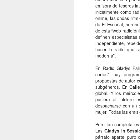
emisora de tesoros la
inicialmente como radi
online, las ondas rít
de El Escorial, heren
de esta “web radiofóni
definen especialistas
Independiente, rebelde
hacer la radio que s
moderna”.
En Radio Gladys Pal
cortes”- hay program
propuestas de autor 
subgéneros. En
Call
global. Y los miércol
pusiera el folclore
despacharse con un e
mujer. Todas las emisi
Pero tan completa es 
Las
Gladys in Sessi
párrafo aparte, puro 