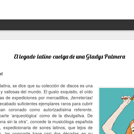
Hannah Arendt y Alejandra 
JAN
13
un afortunado encuentro escé
El legado latino cuelga de una Gladys Palmera
Por Moira Soto
el
"Lo que ha sucedido puede volver a suceder": la premoni
advertencia de la brillante filósofa, politóloga, periodist
atina, se dice que su colección de discos es una
Arendt (1906- 1975) resuena con desgraciada vigencia en
y valiosas del mundo. El gusto exquisito, el oído
21, en estos precisos momentos de amenaza a las dem
as de expediciones por mercadillos, ¡ferreterías!
de hechos de ilegalidad y crueldad crecientes por parte 
ecabado suficientes ejemplares raros para cubrir
grandes potencias, de gobiernos talibanes, de un avance
han coronado como autorizadísima referente.
de la ultraderecha más reaccionaria, caprichosa y avasal
 parte ‘arqueológica’ como de la divulgativa. De
una sin la otra”, concede la musicóloga española
Arendt, de cuya muerte a los 69 se cumplieron 50 años 
a, expedicionaria de sones latinos, que lejos de
diciembre pasado, fue una pensadora alemana -de origen
as, las comparte hace casi dos décadas en su
original, audaz, a contracorriente, inconformista, libre de