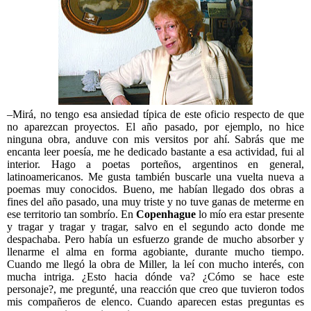
–Mirá, no tengo esa ansiedad típica de este oficio respecto de que
no aparezcan proyectos. El año pasado, por ejemplo, no hice
ninguna obra, anduve con mis versitos por ahí. Sabrás que me
encanta leer poesía, me he dedicado bastante a esa actividad, fui al
interior. Hago a poetas porteños, argentinos en general,
latinoamericanos. Me gusta también buscarle una vuelta nueva a
poemas muy conocidos. Bueno, me habían llegado dos obras a
fines del año pasado, una muy triste y no tuve ganas de meterme en
ese territorio tan sombrío. En
Copenhague
lo mío era estar presente
y tragar y tragar y tragar, salvo en el segundo acto donde me
despachaba. Pero había un esfuerzo grande de mucho absorber y
llenarme el alma en forma agobiante, durante mucho tiempo.
Cuando me llegó la obra de Miller, la leí con mucho interés, con
mucha intriga. ¿Esto hacia dónde va? ¿Cómo se hace este
personaje?, me pregunté, una reacción que creo que tuvieron todos
mis compañeros de elenco. Cuando aparecen estas preguntas es