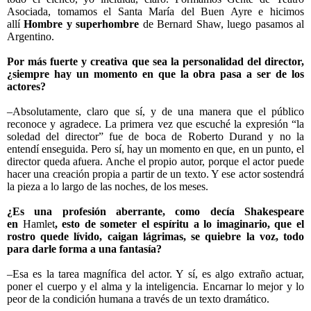
Asociada, tomamos el Santa María del Buen Ayre e hicimos
allí
Hombre y superhombre
de Bernard Shaw, luego pasamos al
Argentino.
Por más fuerte y creativa que sea la personalidad del director,
¿siempre hay un momento en que la obra pasa a ser de los
actores?
–Absolutamente, claro que sí, y de una manera que el público
reconoce y agradece. La primera vez que escuché la expresión “la
soledad del director” fue de boca de Roberto Durand y no la
entendí enseguida. Pero sí, hay un momento en que, en un punto, el
director queda afuera. Anche el propio autor, porque el actor puede
hacer una creación propia a partir de un texto. Y ese actor sostendrá
la pieza a lo largo de las noches, de los meses.
¿Es una profesión aberrante, como decía Shakespeare
en
Hamlet
, esto de someter el espíritu a lo imaginario, que el
rostro quede lívido, caigan lágrimas, se quiebre la voz, todo
para darle forma a una fantasía?
–Esa es la tarea magnífica del actor. Y sí, es algo extraño actuar,
poner el cuerpo y el alma y la inteligencia. Encarnar lo mejor y lo
peor de la condición humana a través de un texto dramático.