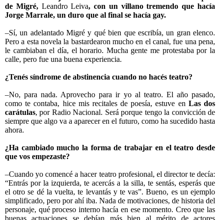
de Migré,
Leandro Leiva
, con un villano tremendo que hacía
Jorge Marrale, un duro que al final se hacía gay.
–Sí, un adelantado Migré y qué bien que escribía, un gran elenco.
Pero a esta novela la bastardearon mucho en el canal, fue una pena,
le cambiaban el día, el horario. Mucha gente me protestaba por la
calle, pero fue una buena experiencia.
¿Tenés síndrome de abstinencia cuando no hacés teatro?
–No, para nada. Aprovecho para ir yo al teatro. El año pasado,
como te contaba, hice mis recitales de poesía, estuve en
Las dos
carátulas
, por Radio Nacional. Será porque tengo la convicción de
siempre que algo va a aparecer en el futuro, como ha sucedido hasta
ahora.
¿Ha cambiado mucho la forma de trabajar en el teatro desde
que vos empezaste?
–Cuando yo comencé a hacer teatro profesional, el director te decía:
“Entrás por la izquierda, te acercás a la silla, te sentás, esperás que
el otro se dé la vuelta, te levantás y te vas”. Bueno, es un ejemplo
simplificado, pero por ahí iba. Nada de motivaciones, de historia del
personaje, qué proceso interno hacía en ese momento. Creo que las
buenas actuaciones se debían más bien al mérito de actores