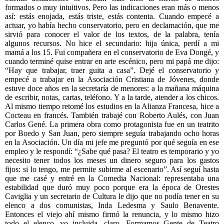
formados o muy intuitivos. Pero las indicaciones eran más o menos
así: estás enojada, estás triste, estás contenta. Cuando empecé a
actuar, yo había hecho conservatorio, pero en declamación, que me
sirvió para conocer el valor de los textos, de la palabra, tenía
algunos recursos. No hice el secundario: hija única, perdí a mi
mamá a los 15. Fui compañera en el conservatorio de Eva Dongé, y
cuando terminé quise entrar en arte escénico, pero mi papá me dijo:
“Hay que trabajar, traer guita a casa”. Dejé el conservatorio y
empecé a trabajar en la Asociación Cristiana de Jóvenes, donde
estuve doce años en la secretaría de menores: a la mañana máquina
de escribir, notas, cartas, teléfono. Y a la tarde, atender a los chicos.
Al mismo tiempo retomé los estudios en la Alianza Francesa, hice a
Cocteau en francés. También trabajé con Roberto Aulés, con Juan
Carlos Gené. La primera obra como protagonista fue en un teatrito
por Boedo y San Juan, pero siempre seguía trabajando ocho horas
en la Asociación. Un día mi jefe me preguntó por qué seguía en ese
empleo y le respondí: “¿Sabe qué pasa? El teatro es temporario y yo
necesito tener todos los meses un dinero seguro para los gastos
fijos: si lo tengo, me permite subirme al escenario”. Así seguí hasta
que me casé y entré en la Comedia Nacional: representaba una
estabilidad que duró muy poco porque era la época de Orestes
Caviglia y un secretario de Cultura le dijo que no podía tener en su
elenco a dos comunistas, Inda Ledesma y Saulo Benavente.
Entonces el viejo ahí mismo firmó la renuncia, y lo mismo hizo
todo el elenco, yo incluida, claro. Formamos Gente de Teatro