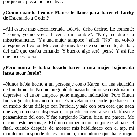
porque una pieza me incentiva.
¿Como cuando Leonor Manso te llamó para hacer el Lucky
de
Esperando a Godot
?
–Ahí estuve más desconcertada todavía, debo decirte. Le comenté:
“Leonor, yo no voy a hacer a un hombre”. “No”, me dijo ella
misteriosamente. “Y a una mujer, tampoco”, añadí. “No”, me volvió
a responder Leonor. Me acuerdo muy bien de ese momento, del bar,
del café que estaba tomando. Y bueno, algo seré, pensé. Y así fue
que hice esa obra.
¿Pero nunca te había tocado hacer a una mujer bajoneada
hasta tocar fondo?
–Nunca había hecho a un personaje como Karen, en una situación
de hundimiento. No me pregunté demasiado cómo se construía una
depresiva, el autor tampoco pone ninguna indicación. Pero Karen
fue surgiendo, tomando forma. Es revelador ese corte que hace ella
en medio de un diálogo con Patricia, y sale con otra cosa que nada
que ver, como si se dispersara, no puede concentrarse en la línea de
pensamiento del otro. Y fue surgiendo Karen, bien, me parece. Me
encanta este personaje. El único momento que me jode el alma es el
final, cuando después de mostrar mis habilidades con el tap, mi
marido me responde de esa manera, diciéndome que bailé mejor