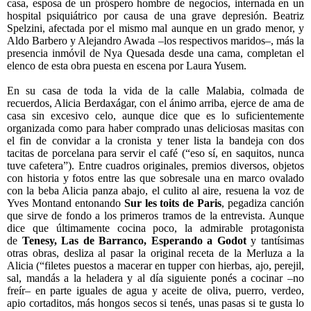
casa, esposa de un próspero hombre de negocios, internada en un
hospital psiquiátrico por causa de una grave depresión. Beatriz
Spelzini, afectada por el mismo mal aunque en un grado menor, y
Aldo Barbero y Alejandro Awada –los respectivos maridos–, más la
presencia inmóvil de Nya Quesada desde una cama, completan el
elenco de esta obra puesta en escena por Laura Yusem.
En su casa de toda la vida de la calle Malabia, colmada de
recuerdos, Alicia Berdaxágar, con el ánimo arriba, ejerce de ama de
casa sin excesivo celo, aunque dice que es lo suficientemente
organizada como para haber comprado unas deliciosas masitas con
el fin de convidar a la cronista y tener lista la bandeja con dos
tacitas de porcelana para servir el café (“eso sí, en saquitos, nunca
tuve cafetera”). Entre cuadros originales, premios diversos, objetos
con historia y fotos entre las que sobresale una en marco ovalado
con la beba Alicia panza abajo, el culito al aire, resuena la voz de
Yves Montand entonando
Sur les toits de Paris
, pegadiza canción
que sirve de fondo a los primeros tramos de la entrevista. Aunque
dice que últimamente cocina poco, la admirable protagonista
de
Tenesy, Las de Barranco, Esperando a Godot
y tantísimas
otras obras, desliza al pasar la original receta de la Merluza a la
Alicia (“filetes puestos a macerar en tupper con hierbas, ajo, perejil,
sal, mandás a la heladera y al día siguiente ponés a cocinar –no
freír– en parte iguales de agua y aceite de oliva, puerro, verdeo,
apio cortaditos, más hongos secos si tenés, unas pasas si te gusta lo