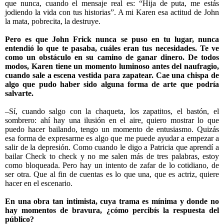
que nunca, cuando el mensaje real es: “Hija de puta, me estás
jodiendo la vida con tus historias”. A mi Karen esa actitud de John
la mata, pobrecita, la destruye.
Pero es que John Frick nunca se puso en tu lugar, nunca
entendió lo que te pasaba, cuáles eran tus necesidades. Te ve
como un obstáculo en su camino de ganar dinero. De todos
modos, Karen tiene un momento luminoso antes del naufragio,
cuando sale a escena vestida para zapatear. Cae una chispa de
algo que pudo haber sido alguna forma de arte que podría
salvarte.
–Sí, cuando salgo con la chaqueta, los zapatitos, el bastón, el
sombrero: ahí hay una ilusión en el aire, quiero mostrar lo que
puedo hacer bailando, tengo un momento de entusiasmo. Quizás
esa forma de expresarme es algo que me puede ayudar a empezar a
salir de la depresión. Como cuando le digo a Patricia que aprendí a
bailar Check to check y no me salen más de tres palabras, estoy
como bloqueada. Pero hay un intento de zafar de lo cotidiano, de
ser otra. Que al fin de cuentas es lo que una, que es actriz, quiere
hacer en el escenario.
En una obra tan intimista, cuya trama es mínima y donde no
hay momentos de bravura, ¿cómo percibís la respuesta del
público?