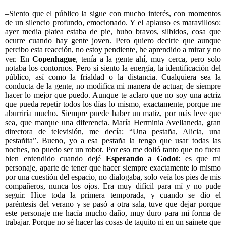
–Siento que el público la sigue con mucho interés, con momentos
de un silencio profundo, emocionado. Y el aplauso es maravilloso:
ayer media platea estaba de pie, hubo bravos, silbidos, cosa que
ocurre cuando hay gente joven. Pero quiero decirte que aunque
percibo esta reacción, no estoy pendiente, he aprendido a mirar y no
ver. En
Copenhague
, tenía a la gente ahí, muy cerca, pero solo
notaba los contornos. Pero sí siento la energía, la identificación del
público, así como la frialdad o la distancia. Cualquiera sea la
conducta de la gente, no modifica mi manera de actuar, de siempre
hacer lo mejor que puedo. Aunque te aclaro que no soy una actriz
que pueda repetir todos los días lo mismo, exactamente, porque me
aburriría mucho. Siempre puede haber un matiz, por más leve que
sea, que marque una diferencia. María Herminia Avellaneda, gran
directora de televisión, me decía: “Una pestaña, Alicia, una
pestañita”. Bueno, yo a esa pestaña la tengo que usar todas las
noches, no puedo ser un robot. Por eso me dolió tanto que no fuera
bien entendido cuando dejé
Esperando a Godot
: es que mi
personaje, aparte de tener que hacer siempre exactamente lo mismo
por una cuestión del espacio, no dialogaba, solo veía los pies de mis
compañeros, nunca los ojos. Era muy difícil para mí y no pude
seguir. Hice toda la primera temporada, y cuando se dio el
paréntesis del verano y se pasó a otra sala, tuve que dejar porque
este personaje me hacía mucho daño, muy duro para mi forma de
trabajar. Porque no sé hacer las cosas de taquito ni en un sainete que