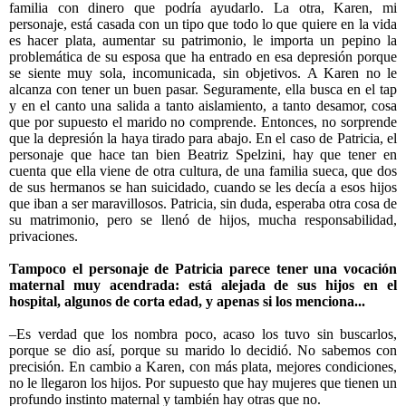
familia con dinero que podría ayudarlo. La otra, Karen, mi
personaje, está casada con un tipo que todo lo que quiere en la vida
es hacer plata, aumentar su patrimonio, le importa un pepino la
problemática de su esposa que ha entrado en esa depresión porque
se siente muy sola, incomunicada, sin objetivos. A Karen no le
alcanza con tener un buen pasar. Seguramente, ella busca en el tap
y en el canto una salida a tanto aislamiento, a tanto desamor, cosa
que por supuesto el marido no comprende. Entonces, no sorprende
que la depresión la haya tirado para abajo. En el caso de Patricia, el
personaje que hace tan bien Beatriz Spelzini, hay que tener en
cuenta que ella viene de otra cultura, de una familia sueca, que dos
de sus hermanos se han suicidado, cuando se les decía a esos hijos
que iban a ser maravillosos. Patricia, sin duda, esperaba otra cosa de
su matrimonio, pero se llenó de hijos, mucha responsabilidad,
privaciones.
Tampoco el personaje de Patricia parece tener una vocación
maternal muy acendrada: está alejada de sus hijos en el
hospital, algunos de corta edad, y apenas si los menciona...
–Es verdad que los nombra poco, acaso los tuvo sin buscarlos,
porque se dio así, porque su marido lo decidió. No sabemos con
precisión. En cambio a Karen, con más plata, mejores condiciones,
no le llegaron los hijos. Por supuesto que hay mujeres que tienen un
profundo instinto maternal y también hay otras que no.