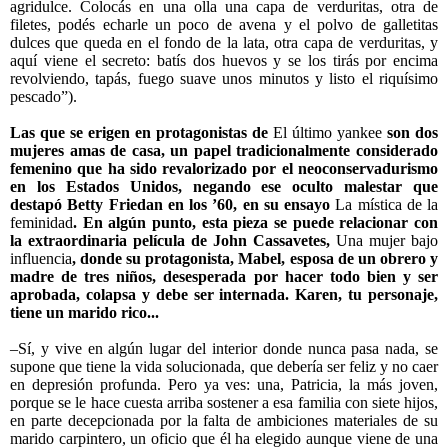
agridulce. Colocás en una olla una capa de verduritas, otra de
filetes, podés echarle un poco de avena y el polvo de galletitas
dulces que queda en el fondo de la lata, otra capa de verduritas, y
aquí viene el secreto: batís dos huevos y se los tirás por encima
revolviendo, tapás, fuego suave unos minutos y listo el riquísimo
pescado”).
Las que se erigen en protagonistas de
El último yankee
son dos
mujeres amas de casa, un papel tradicionalmente considerado
femenino que ha sido revalorizado por el neoconservadurismo
en los Estados Unidos, negando ese oculto malestar que
destapó Betty Friedan en los ’60, en su ensayo
La mística de la
feminidad
. En algún punto, esta pieza se puede relacionar con
la extraordinaria película de John Cassavetes,
Una mujer bajo
influencia
, donde su protagonista, Mabel, esposa de un obrero y
madre de tres niños, desesperada por hacer todo bien y ser
aprobada, colapsa y debe ser internada. Karen, tu personaje,
tiene un marido rico...
–Sí, y vive en algún lugar del interior donde nunca pasa nada, se
supone que tiene la vida solucionada, que debería ser feliz y no caer
en depresión profunda. Pero ya ves: una, Patricia, la más joven,
porque se le hace cuesta arriba sostener a esa familia con siete hijos,
en parte decepcionada por la falta de ambiciones materiales de su
marido carpintero, un oficio que él ha elegido aunque viene de una