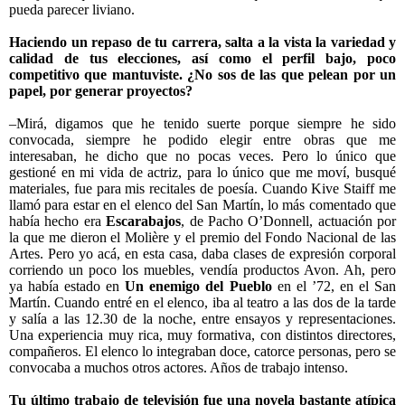
pueda parecer liviano.
Haciendo un repaso de tu carrera, salta a la vista la variedad y
calidad de tus elecciones, así como el perfil bajo, poco
competitivo que mantuviste. ¿No sos de las que pelean por un
papel, por generar proyectos?
–Mirá, digamos que he tenido suerte porque siempre he sido
convocada, siempre he podido elegir entre obras que me
interesaban, he dicho que no pocas veces. Pero lo único que
gestioné en mi vida de actriz, para lo único que me moví, busqué
materiales, fue para mis recitales de poesía. Cuando Kive Staiff me
llamó para estar en el elenco del San Martín, lo más comentado que
había hecho era
Escarabajos
, de Pacho O’Donnell, actuación por
la que me dieron el Molière y el premio del Fondo Nacional de las
Artes. Pero yo acá, en esta casa, daba clases de expresión corporal
corriendo un poco los muebles, vendía productos Avon. Ah, pero
ya había estado en
Un enemigo del Pueblo
en el ’72, en el San
Martín. Cuando entré en el elenco, iba al teatro a las dos de la tarde
y salía a las 12.30 de la noche, entre ensayos y representaciones.
Una experiencia muy rica, muy formativa, con distintos directores,
compañeros. El elenco lo integraban doce, catorce personas, pero se
convocaba a muchos otros actores. Años de trabajo intenso.
Tu último trabajo de televisión fue una novela bastante atípica