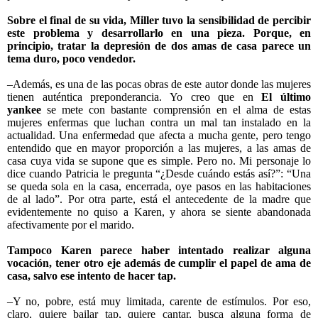
Sobre el final de su vida, Miller tuvo la sensibilidad de percibir
este problema y desarrollarlo en una pieza. Porque, en
principio, tratar la depresión de dos amas de casa parece un
tema duro, poco vendedor.
–Además, es una de las pocas obras de este autor donde las mujeres
tienen auténtica preponderancia. Yo creo que en
El último
yankee
se mete con bastante comprensión en el alma de estas
mujeres enfermas que luchan contra un mal tan instalado en la
actualidad. Una enfermedad que afecta a mucha gente, pero tengo
entendido que en mayor proporción a las mujeres, a las amas de
casa cuya vida se supone que es simple. Pero no. Mi personaje lo
dice cuando Patricia le pregunta “¿Desde cuándo estás así?”: “Una
se queda sola en la casa, encerrada, oye pasos en las habitaciones
de al lado”. Por otra parte, está el antecedente de la madre que
evidentemente no quiso a Karen, y ahora se siente abandonada
afectivamente por el marido.
Tampoco Karen parece haber intentado realizar alguna
vocación, tener otro eje además de cumplir el papel de ama de
casa, salvo ese intento de hacer tap.
–Y no, pobre, está muy limitada, carente de estímulos. Por eso,
claro, quiere bailar tap, quiere cantar, busca alguna forma de