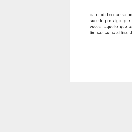
p
barométrica que se pr
1
sucede por algo que 
pa
veces- aquello que c
ve
tiempo, como al final 
co
Da
co
co
J
Si
fo
d
al
co
un