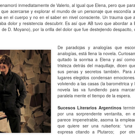
13
Por Guadalupe Treibel
 enamoró inmediatamente de Valerio, al igual que Elena, pero
que para
ro que acercarse y explorar el mundo de un personaje que escondía 
 entero tarde -por puro despiste- y siento la obligación moral de
ba en el cuerpo y no en el saber en nivel consciente. Un trauma que a
escular el asunto para quienes todavía se rompen el coco buscando la
aba dolor y resistencia descubrir. Es así que AB tuvo que abordar a
rma segura de quedar color canela: el bronceado saludable no existe.
le de D. Moyano), por
la
orilla del dolor que fue destejiendo despacito
s un oxímoron, un verso. Resulta que eso que llamamos “colorcito”
, en términos médicos, la respuesta a un daño: la piel produce
elanina para defenderse porque la radiación ya empezó a dañar el
De paradojas y analogías que esco
DN de sus células.
analogías, está llena la novela. Curios
quitado la sonrisa a Elena y así co
tristeza detrás del maquillaje, dicen q
Volante, hormonas y burocracia
AN
sus penas y secretos también.
Para 
13
Por Mariela Sexer
lugares elegidos condensan emociones.
volviendo a las casas (la barométrica y 
anejar es algo que me enorgullece, creo que lo hago muy bien y
novela las va fundiendo para marca
sfruto mucho la libertad, la independencia y el poder que me da
paralela mente el tiempo de la espera.
cerlo.
mo señalé en la segunda entrega de La inspectora, mi newsletter, es
Sucesos Literarios Argentinos
termin
y significativa la diferencia de licencias de conducir otorgadas según
por una sorprendente ventanita, en 
 género en Argentina.
parece impenetrable, asoma la empleada
que quiere ser una ruiseñora:
“una
 Argentina, la conducción continúa siendo una actividad
expresa citando a Plutarco; por otr
Instructivo para ordenar un costurero
AN