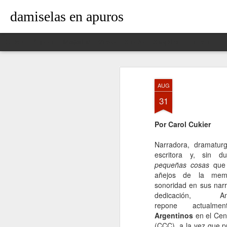
damiselas en apuros
Classic
Flipcard
Magazine
Mosaic
Sidebar
Snapshot
Timeslide
AUG
31
Por Carol Cukier
Narradora, dramaturga
escritora y, sin d
pequeñas cosas
que 
añejos de la memo
sonoridad en sus narr
dedicación,
repone actualm
Argentinos
en el Cent
(CCC), a la vez que 