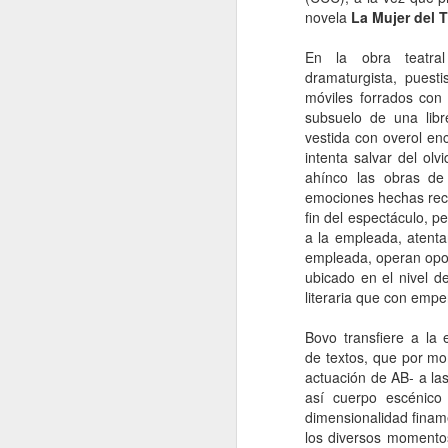
novela
La Mujer del 
En la obra teatra
dramaturgista, puestis
móviles forrados con 
subsuelo de una libr
vestida con overol e
intenta salvar del ol
ahínco las obras de 
emociones hechas recue
fin del espectáculo, p
a la empleada, atenta
empleada, operan opor
ubicado en el nivel d
literaria que con empe
Bovo transfiere a la
de textos, que por mo
actuación de AB- a la
así cuerpo escénico
dimensionalidad finam
los diversos momento