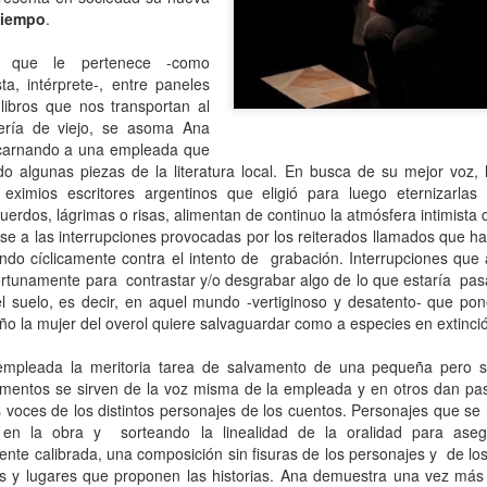
Tiempo
.
atadura, que no le temió a la polémica.
l que le pertenece -como
ta, intérprete-, entre paneles
libros que nos transportan al
ería de viejo, se asoma Ana
ncarnando a una empleada que
vido algunas piezas de la literatura local. En busca de su mejor voz
eximios escritores argentinos que eligió para luego eternizarla
rdos, lágrimas o risas, alimentan de continuo la atmósfera intimista q
ese a las interrupciones provocadas por los reiterados llamados que ha
ndo cíclicamente contra el intento de grabación. Interrupciones que
tunamente para contrastar y/o desgrabar algo de lo que estaría pas
el suelo, es decir, en aquel mundo -vertiginoso y desatento- que pon
ño la mujer del overol quiere salvaguardar como a especies en extinci
 empleada la meritoria tarea de salvamento de una pequeña pero su
mentos se sirven de la voz misma de la empleada y en otros dan paso 
s voces de los distintos personajes de los cuentos. Personajes que se
 en la obra y sorteando la linealidad de la oralidad para aseg
ente calibrada, una composición sin fisuras de los personajes y de l
s y lugares que proponen las historias. Ana demuestra una vez más