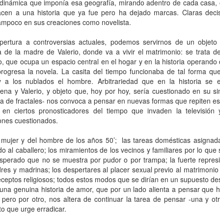
13
 dinámica que imponía esa geografía, mirando adentro de cada casa,
Por Caro Alfonso
acen a una historia que ya fue pero ha dejado marcas. Claras decis
ace un año, Mona me salvó la vida. Llegué a la casa de mi hermana
ampoco en sus creaciones como novelista.
espués de manejar muchas horas escuchando la misma lista de
emas desde que salí de mi casa.
ertura a controversias actuales, podemos servirnos de un objet
sa
de la madre de Valerio, donde va a vivir el
matrimonio: se trata de
, que ocupa un espacio central en el hogar y en la historia operando 
rogresa la novela. La casita del tiempo funcionaba de tal forma que
 a los nublados el hombre. Arbitrariedad que en la historia se 
ena y Valerio, y objeto que, hoy por hoy, sería cuestionado en su si
 de fractales- nos convoca a pensar en nuevas formas que repiten es
La lectora de la lectora
AN
 en ciertos pronosticadores del tiempo que invaden la televisión 
13
Por Cecilia Sorrentino
rones cuestionados.
veces, la lectora regresa a libros entrañables que leyó hace tiempo.
a mujer y del hombre de los años 50’; las tareas domésticas asignada
o al caballero; los miramientos de los vecinos y familiares por lo que
ta tarde le gustaría volver a Virginia Woolf.
esperado que no se muestra por pudor o por trampa; la fuerte represi
es y madrinas; los despertares al placer sexual previo al matrimonio
ma un libro al azar y lo abre. Inmediatamente reconoce el cuarto.
eceptos religiosos; todos estos modos que se dirían en un supuesto de
ecorre algunas líneas…
a genuina historia de amor, que por un lado alienta a pensar que 
 pero por otro, nos altera de continuar la tarea de pensar -una y ot
rginia no está en su escritorio. Junto a la ventana, el pequeño sillón
ncentra la última luz que llega del jardín. Virginia lee. Algunas tardes
o que urge erradicar.
¿Broncearse? ¡Un quemo!
AN
e, entre el té y la cena.