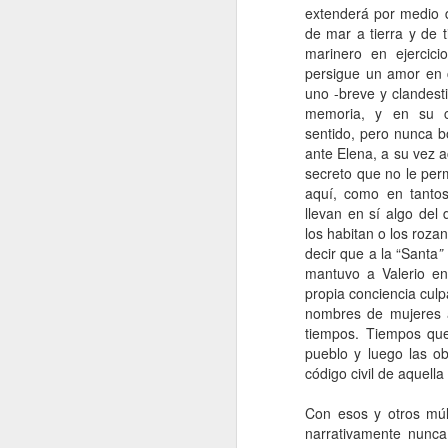
extenderá por medio 
de mar a tierra y de t
A
marinero en ejercic
persigue un amor en 
De
uno -breve y clandest
Si
memoria, y en su c
un
sentido, pero nunca 
es
ante
Elena, a su vez a
z
secreto que no le per
aquí, como en tantos
J
llevan en sí algo del 
los habitan o los roza
decir que a la “
Santa
”
“L
mantuvo a Valerio en
c
propia conciencia cul
fi
nombres de mujeres a
el
tiempos. Tiempos que
p
pueblo y luego las o
fa
código civil de aquella
Con esos y otros múl
J
narrativamente nunca