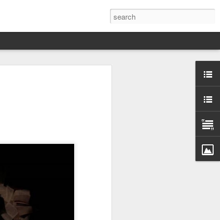
Darín,
nico
toria
a Hannah
 este siglo
ocracias,
de las
 alucinante
ladora.
en
 judío-
 toda