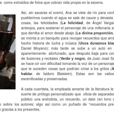
 como extraídos de fotos que cobran vida propia en la escena.
Escribir contra toda
Marta Lubos (16/8/1943-
JAN
JAN
adversidad (estrepitosa)
27/3/2026): Retrato de
13
13
Así, sin sacarse el overol, Ana se viste de río para con
una mujer en armonía
Por Teresa Donato
pueblerinos cuando el agua se sale de cauce y devasta s
Hace 10 años, ella fue la "chica
cosas, las felicidades (
La felicidad
, de Ángel Varga
Cuando estudiaba en la facultad,
de tapa" de Damiselas: una
anteojos, para sostener el personaje de una millonaria a
preparando el examen de
denominación que seguramente le
que derriba el amor desde abajo (
La divina proporción
etnografía -el más difícil de la
habría dado risa a Marta Lubos,
se monta a un banquito para recoger recuerdos que arr
carrera-, hubo un día que, entre
una artista en absoluto pagada de
hecho historia de lucha y música (
Unos duraznos bla
fichas, fotocopias, libros, café,
sí misma, una persona libre de
Damiselas Nº 1, a modo de editorial
AN
Daniel Moyano); más tarde se sube a un auto en 
puchos y la Olivetti portátil
toda presunción y más bien
13
aparentemente- afortunado, que después baja para con
Allá por las postrimerías del año 2012 se publicó la primera
celeste, me dije: “Esto es lo que
renuente a dar entrevistas. Pero
edición de Damiselas en apuros, precedida del siguiente introito:
de ilusiones y recitales (
Verde y negro
, de Juan José Sa
quiero hacer toda la vida”.
en esta ocasión,
se hace oír con dificultad tomando la voz de un personaje
Mientras estaba leyendo y
afortunadamente, se avino a
o primero que hay que saber es que una damisela no es ni una dama
que le suceden cosas que podrían oírse a los gritos (
A
escribiendo en silencio encerrada
responder, afable y espontánea,
 una damita (dicho esto siguiendo las instrucciones de T.S. Eliot para
en mi habitación, las horas no
hablar
, de Isidoro Blaistein). Estas son las valiosa
divertida o apasionada -según el
ber diferenciar un gato de un perro).
pasaban. Me veo tal cual, como si
escenificadas y preservadas.
tema-, siempre yendo al punto,
estuviera viviéndolo ahora.
sin el menor rodeo. Así, fueron
apareciendo la pianista, la
A cada cuentista, la empleada amante de la literatura l
escultora, la cocinera que brinda
suerte de prólogo personalizado que oficia de separador
una receta.
público una anécdota, un recuerdo, un dato (en tono 
o sobre los autores; algo así como un puñado de “recuerdos pre
Gaby Ferrero (1/7/1961- 20/1/2026)
AN
 gracias a los presentes.
13
Sus ojos se cerraron -anticipadamente, inesperadamente- y el