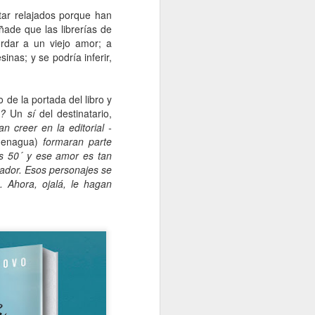
tar relajados porque han
ñade que las librerías de
rdar a un viejo amor; a
nas; y se podría inferir,
e la portada del libro y
to?
Un
sí
del destinatario,
 creer en la editorial -
 enagua)
formaran parte
os 50´ y ese amor es tan
ador. Esos personajes se
. Ahora, ojalá, le hagan