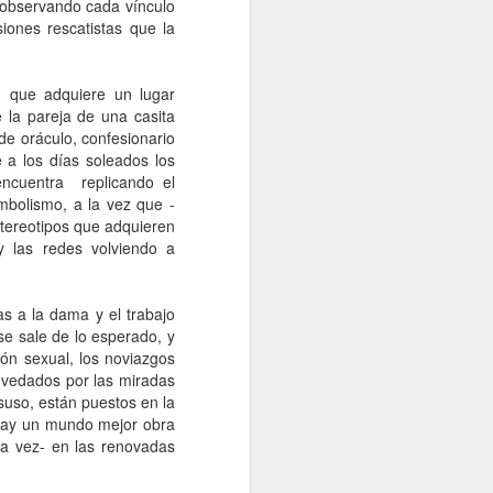
 observando cada vínculo
iones rescatistas que la
o que adquiere un lugar
 la pareja de una casita
de oráculo, confesionario
 a los días soleados los
encuentra replicando el
mbolismo, a la vez que -
tereotipos que adquieren
y las redes volviendo a
s a la dama y el trabajo
 se sale de lo esperado, y
ón sexual, los noviazgos
 vedados por las miradas
suso, están puestos en la
hay un mundo mejor obra
ra vez- en las renovadas