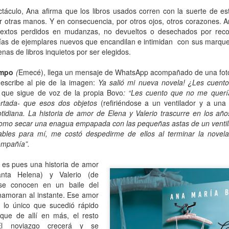
mundo de quienes la siguen queriendo y admirando se detuvo,
táculo, Ana afirma que los libros usados corren con la suerte de es
ntre el shock y un enorme desconsuelo. Tan adorable y honesta como
r otras manos. Y en consecuencia, por otros ojos, otros corazones. A
rsona, tan excelente y angelada como actriz, tan amorosa y atenta
textos perdidos en mudanzas, no devueltos o desechados por reco
n su maternidad elegida y conquistada palmo a palmo... Cómo no
erías de ejemplares nuevos que encandilan e intimidan con sus marquesi
nsar en su queridísimo hijo adoptivo Osqui Ferrero, que resultó,
enas de libros inquietos por ser elegidos.
vencísimo, una notable revelación como actor en Más bello que la
erte (2022).
empo
(
Emecé),
llega un mensaje de WhatsApp acompañado de una foto d
scribe al pie de la imagen:
Ya salió mi nueva novela! ¿Les cuen
o que sigue de voz de la propia Bovo
: “Les cuento que no me querían
Mi Rob Reiner privado
AN
ortada- que esos dos objetos
(refiriéndose a un ventilador y a una
13
Por Moira Soto
tidiana. La historia de amor de Elena y Valerio trascurre en los añ
como secar una enagua empapada con las pequeñas astas de un ventil
rrador de varios cuentos románticos fílmicos para gente adulta,
ables para mí, me costó despedirme de ellos al terminar la novela
ersona muy querida en la farándula hollywoodense y más allá,
ompañía”.
omprometido activista del partido demócrata, Rob Reiner -como es
y sabido por la difusión que tuvo la noticia- fue víctima de la muerte
es pues una historia de amor
s horrible que pudiera tener alguien de sus quilates. Una jugarreta
nta Helena) y Valerio (de
lvada del destino que, en general -salvo a individuos desalmados
se conocen en un baile del
mo el “presidente” actual de los Estados Unidos-, costó asumir.
enamoran al instante. Ese amor
o lo único que sucedió rápido
rque de allí en más, el resto
Mi padre lee
AN
El noviazgo crecerá y se
13
Por María José Eyras