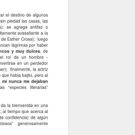
Un cavaliere della patria
JAN
13
Por Sonia Novello
tar el destino de algunos
in piedad las casas, las
“Ser abofeteado teniendo las
s); se agrega antifaz o
manos atadas detrás de la
ltamente avasallante a la
espalda
, de Esther Cross);
luego
ancan lágrimas por haber
es algo que no le deseo a nadie”.
ncos y muy dulces
, de
el rol de un hombre -
Amadeo Novello. Diario de guerra.
vertirse en un perdedor
er); finalmente, la actriz
Su primera fuga fue una noche
 que habla bajito, pero al
estrellada. Cuenta que avanzaban
 mí nunca me dejaban
arrastrándose por tierra solo
cuando las nubes tapaban la luna.
s “especies literarias”
Es que esta iluminaba demasiado
el borde de la carretera de
pedregullo llena de barro y de
e da la bienvenida en una
pozos de la zona de montaña por
, al tiempo que acerca al
la que se desplazaban, bajo el
de confidencia) de algún
cielo de Yugoslavia.
ciosos”
generosamente