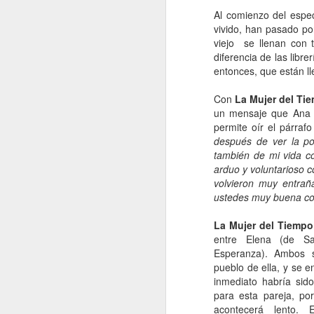
Al comienzo del espec
e
vivido, han pasado po
pe
viejo se llenan con 
e
diferencia de las libr
pe
entonces, que están ll
jo
mu
Con
La Mujer del Ti
un mensaje que Ana e
permite oír el párraf
J
después de ver la p
también de mi vida co
arduo y voluntarioso 
Na
volvieron muy entrañ
p
ustedes muy buena c
c
mu
La Mujer del Tiempo
má
entre Elena (de Sa
ma
Esperanza). Ambos 
co
pueblo de ella, y se 
inmediato habría sid
para esta pareja, po
J
acontecerá lento.