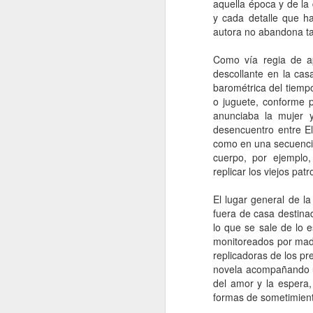
aquella época y de la
y cada detalle que h
H
autora no abandona t
d
t
Como vía regia de ap
descollante en la ca
barométrica del tiempo
o juguete, conforme p
anunciaba la mujer y
desencuentro entre El
como en una secuencia
J
cuerpo, por ejemplo,
replicar los viejos pat
A 
El lugar general de l
fuera de casa destinad
Es
lo que se sale de lo 
monitoreados por madr
To
replicadoras de los pr
R
novela
acompañando un
del amor y la espera,
Vi
co
formas de sometimient
J
le