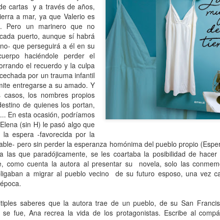
de cartas y a través de años,
ierra a mar, ya que Valerio es
 Ciro Ramón Eyras, 1932-2019
io. Pero un marinero que no
cada puerto, aunque sí habrá
trás de la ventana, junto al fuego, mi padre lee.
ino- que perseguirá a él en su
 pienso en él, lo veo así, leyendo, la cabeza gris detrás del vidrio. Es
uerpo haciéndole perder el
a visión fugaz, apenas un segundo, la de mi padre, sentado de
borrando el recuerdo
y la culpa
paldas, en su casita de fin de semana, en un barrio cerrado de la
cechada por un trauma infantil
ona Sur.
mite entregarse a su amado. Y
 casos, los nombres propios
Al fin sola y, a la vez, tan bien acompañada
AN
destino de quienes los portan,
13
Por Guadalupe Treibel
n... En esta ocasión, podríamos
Elena (sin H) le pasó algo que
a soledad implica que, aunque esté sola, estoy con alguien; es decir,
 la espera -favorecida por la
onmigo misma. Significa que soy dos en uno”, apuntó alguna vez la
pable- pero sin perder la esperanza homónima del pueblo propio (Espe
lósofa fuera de serie Hannah Arendt, y esa frase es la llave que cierra
 las que paradójicamente, se les coartaba la posibilidad de hacer
 recorrido de Enfin seule (“Por fin sola”), libro de la periodista y
, como cuenta la autora al presentar su novela, solo las conmem
odcaster Lauren Bastide que acaba de editarse en Francia con muy
bligaban a migrar al pueblo vecino de su futuro esposo, una vez c
vorable acogida.
 época.
tiples saberes que la autora trae de un pueblo, de su San Franci
Ganando dos verdaderos amores
AN
 se fue, Ana recrea la vida de los protagonistas. Escribe al comp