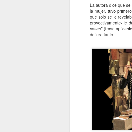
La autora dice que se
la mujer, tuvo prime
Me
que solo se le revela
d
proyectivamente- le d
fo
cosas”
(frase aplicab
E
doliera tanto...
es
m
A
J
M
di
ha
Co
mu
el
En
J