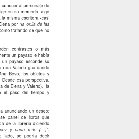
 conocer al personaje de
algo en su memoria, algo
 la misma escritora -casi
 Elena por
“la orilla de las
, como tratando de que no
nden contrastes o más
amente un payaso le había
mo un payaso esconde su
ue reía Valerio guardando
Ana Bovo, los objetos y
 Desde esa perspectiva,
la de Elena y Valerio), la
n el paso del tiempo y
a anunciando un deseo:
ese panel de libros que
 de la librería diciendo
 voz y nada más (…)”
,
o lado, se podría decir