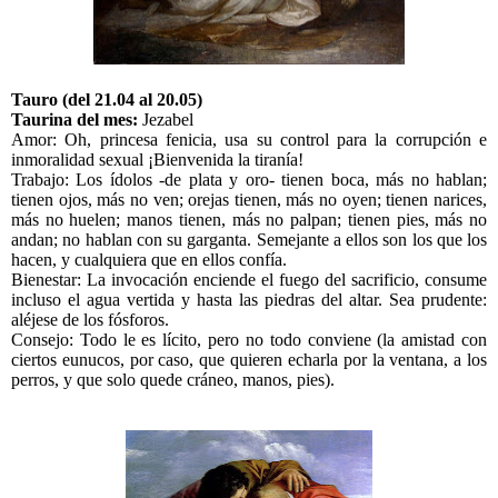
Tauro (del 21.04 al 20.05)
Taurina del mes:
Jezabel
Amor: Oh, princesa fenicia, usa su control para la corrupción e
inmoralidad sexual ¡Bienvenida la tiranía!
Trabajo: Los ídolos -de plata y oro- tienen boca, más no hablan;
tienen ojos, más no ven;
orejas tienen, más no oyen; tienen narices,
más no huelen; manos tienen, más no palpan; tienen pies, más no
andan; no hablan con su garganta. Semejante a ellos son los que los
hacen, y cualquiera que en ellos confía.
Bienestar: La invocación enciende el fuego del sacrificio, consume
incluso el agua vertida y hasta las piedras del altar. Sea prudente:
aléjese de los fósforos.
Consejo: Todo le es lícito, pero no todo conviene (la amistad con
ciertos eunucos, por caso, que quieren echarla por la ventana, a los
perros, y que solo quede cráneo, manos, pies).