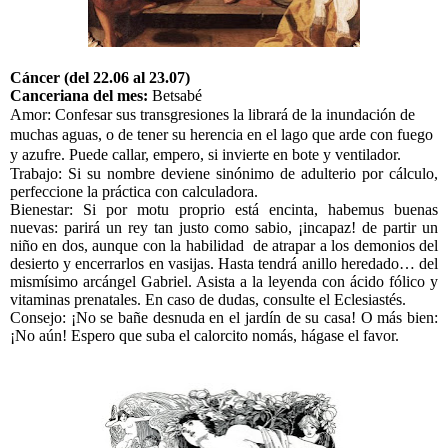
Cáncer (del 22.06 al 23.07)
Canceriana del mes:
Betsabé
Amor: Confesar sus transgresiones la librará de la inundación de
muchas aguas, o de tener su herencia en el lago que arde con fuego
y azufre. Puede callar, empero, si invierte en bote y ventilador.
Trabajo: Si su nombre deviene sinónimo de adulterio por cálculo,
perfeccione la práctica con calculadora.
Bienestar: Si por motu proprio está encinta, habemus buenas
nuevas: parirá un rey tan justo como sabio, ¡incapaz! de partir un
niño en dos, aunque con la habilidad de atrapar a los demonios del
desierto
y encerrarlos en vasijas. Hasta tendrá anillo heredado… del
mismísimo arcángel Gabriel. Asista a la leyenda con ácido fólico y
vitaminas prenatales. En caso de dudas, consulte el Eclesiastés.
Consejo: ¡No se bañe desnuda en el jardín de su casa! O más bien:
¡No aún! Espero que suba el calorcito nomás, hágase el favor.