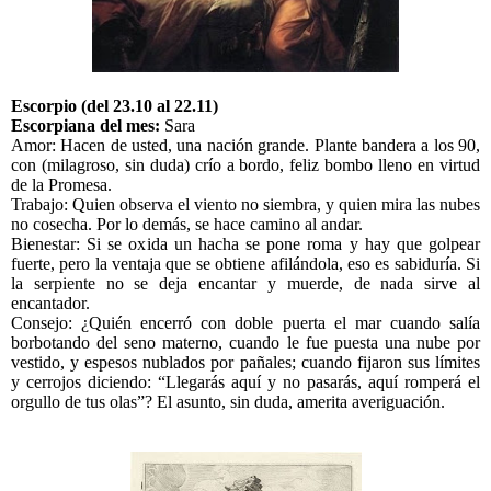
Escorpio (del 23.10 al 22.11)
Escorpiana del mes:
Sara
Amor: Hacen de usted, una nación grande. Plante bandera a los 90,
con (milagroso, sin duda) crío a bordo, feliz bombo lleno en virtud
de la Promesa.
Trabajo: Quien observa el viento no siembra, y quien mira las nubes
no cosecha. Por lo demás, se hace camino al andar.
Bienestar: Si se oxida un hacha se pone roma y hay que golpear
fuerte, pero la ventaja que se obtiene afilándola, eso es sabiduría. Si
la serpiente no se deja encantar y muerde, de nada sirve al
encantador.
Consejo: ¿Quién encerró con doble puerta el mar cuando salía
borbotando del seno materno, cuando le fue puesta una nube por
vestido, y espesos nublados por pañales; cuando fijaron sus límites
y cerrojos diciendo: “Llegarás aquí y no pasarás, aquí romperá el
orgullo de tus olas”? El asunto, sin duda, amerita averiguación.