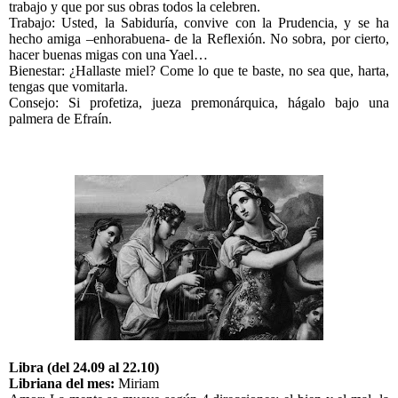
trabajo y que por sus obras todos la celebren.
Trabajo: Usted, la Sabiduría, convive con la Prudencia, y se ha
hecho amiga –enhorabuena- de la Reflexión. No sobra, por cierto,
hacer buenas migas con una Yael…
Bienestar: ¿Hallaste miel? Come lo que te baste, no sea que, harta,
tengas que vomitarla.
Consejo: Si profetiza, jueza premonárquica, hágalo bajo una
palmera de Efraín.
Libra (del 24.09 al 22.10)
Libriana del mes:
Miriam