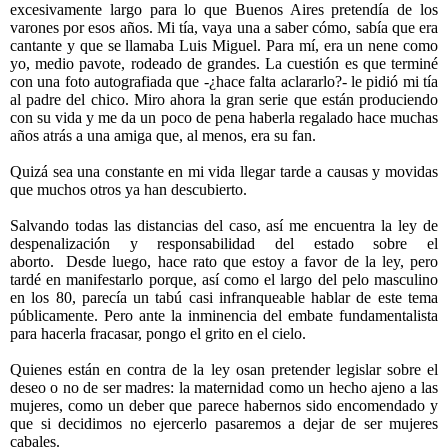
excesivamente largo para lo que Buenos Aires pretendía de los
varones por esos años. Mi tía, vaya una a saber cómo, sabía que era
cantante y que se llamaba Luis Miguel. Para mí, era un nene como
yo, medio pavote, rodeado de grandes. La cuestión es que terminé
con una foto autografiada que -¿hace falta aclararlo?- le pidió mi tía
al padre del chico. Miro ahora la gran serie que están produciendo
con su vida y me da un poco de pena haberla regalado hace muchas
años atrás a una amiga que, al menos, era su fan.
Quizá sea una constante en mi vida llegar tarde a causas y movidas
que muchos otros ya han descubierto.
Salvando todas las distancias del caso, así me encuentra la ley de
despenalización y responsabilidad del estado sobre el
aborto. Desde luego, hace rato que estoy a favor de la ley, pero
tardé en manifestarlo porque, así como el largo del pelo masculino
en los 80, parecía un tabú casi infranqueable hablar de este tema
públicamente. Pero ante la inminencia del embate fundamentalista
para hacerla fracasar, pongo el grito en el cielo.
Quienes están en contra de la ley osan pretender legislar sobre el
deseo o no de ser madres: la maternidad como un hecho ajeno a las
mujeres, como un deber que parece habernos sido encomendado y
que si decidimos no ejercerlo pasaremos a dejar de ser mujeres
cabales.