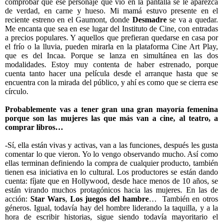
comprobar que ese personaje que vio en la pantalla se le aparezca
de verdad, en carne y hueso. Mi mamá estuvo presente en el
reciente estreno en el Gaumont, donde
Desmadre
se va a quedar.
Me encanta que sea en ese lugar del Instituto de Cine, con entradas
a precios populares. Y aquellos que prefieran quedarse en casa por
el frío o la lluvia, pueden mirarla en la plataforma Cine Art Play,
que es del Incaa. Porque se lanza en simultánea en las dos
modalidades. Estoy muy contenta de haber estrenado, porque
cuenta tanto hacer una película desde el arranque hasta que se
encuentra con la mirada del público, y ahí es como que se cierra ese
círculo.
Probablemente vas a tener gran una gran mayoría femenina
porque son las mujeres las que más van a cine, al teatro, a
comprar libros…
-Sí, ella están vivas y activas, van a las funciones, después les gusta
comentar lo que vieron. Yo lo vengo observando mucho. Así como
ellas terminan definiendo la compra de cualquier producto, también
tienen esa iniciativa en lo cultural. Los productores se están dando
cuenta: fíjate que en Hollywood, desde hace menos de 10 años, se
están virando muchos protagónicos hacia las mujeres. En las de
acción:
Star Wars
,
Los juegos del hambre
…
También en otros
géneros. Igual, todavía hay del hombre liderando la taquilla, y a la
hora de escribir historias, sigue siendo todavía mayoritario el