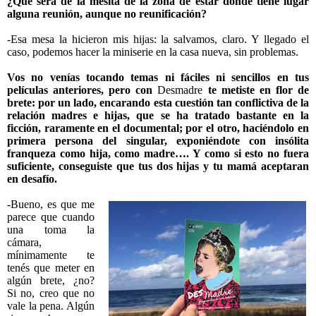
¿Qué será de la mesita de la zona de estar donde tiene lugar
alguna reunión, aunque no reunificación?
-Esa mesa la hicieron mis hijas: la salvamos, claro. Y llegado el
caso, podemos hacer la miniserie en la casa nueva, sin problemas.
Vos no venías tocando temas ni fáciles ni sencillos en tus
películas anteriores, pero con
Desmadre
te metiste en flor de
brete: por un lado, encarando esta cuestión tan conflictiva de la
relación madres e hijas, que se ha tratado bastante en la
ficción, raramente en el documental; por el otro, haciéndolo en
primera persona del singular, exponiéndote con insólita
franqueza como hija, como madre…. Y como si esto no fuera
suficiente, conseguiste que tus dos hijas y tu mamá aceptaran
en desafío.
-Bueno, es que me
parece que cuando
una toma la
cámara,
mínimamente te
tenés que meter en
algún brete, ¿no?
Si no, creo que no
vale la pena. Algún