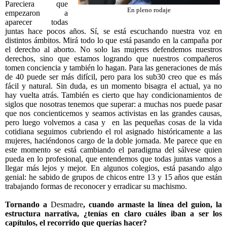
Pareciera que
En pleno rodaje
empezaron a
aparecer todas
juntas hace pocos años. Sí, se está escuchando nuestra voz en
distintos ámbitos. Mirá todo lo que está pasando en la campaña por
el derecho al aborto. No solo las mujeres defendemos nuestros
derechos, sino que estamos logrando que nuestros compañeros
tomen conciencia y también lo hagan. Para las generaciones de más
de 40 puede ser más difícil, pero para los sub30 creo que es más
fácil y natural. Sin duda, es un momento bisagra el actual, ya no
hay vuelta atrás. También es cierto que hay condicionamientos de
siglos que nosotras tenemos que superar: a muchas nos puede pasar
que nos concienticemos y seamos activistas en las grandes causas,
pero luego volvemos a casa y
en las pequeñas cosas de la vida
cotidiana seguimos cubriendo el rol asignado históricamente a las
mujeres, haciéndonos cargo de la doble jornada. Me parece que en
este momento se está cambiando el paradigma del sálvese quien
pueda en lo profesional, que entendemos que todas juntas vamos a
llegar más lejos y mejor. En algunos colegios, está pasando algo
genial: he sabido de grupos de chicos entre 13 y 15 años que están
trabajando formas de reconocer y erradicar su machismo.
Tornando a
Desmadre
, cuando armaste la línea del guion, la
estructura narrativa, ¿tenías en claro cuáles iban a ser los
capítulos, el recorrido que querías hacer?