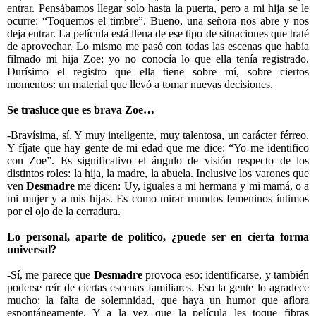
entrar. Pensábamos llegar solo hasta la puerta, pero a mi hija se le
ocurre: “Toquemos el timbre”. Bueno, una señora nos abre y nos
deja entrar. La película está llena de ese tipo de situaciones que traté
de aprovechar. Lo mismo me pasó con todas las escenas que había
filmado mi hija Zoe: yo no conocía lo que ella tenía registrado.
Durísimo el registro que ella tiene sobre mí, sobre ciertos
momentos: un material que llevó a tomar nuevas decisiones.
Se trasluce que es brava Zoe…
-Bravísima, sí. Y muy inteligente, muy talentosa, un carácter férreo.
Y fíjate que hay gente de mi edad que me dice: “Yo me identifico
con Zoe”. Es significativo el ángulo de visión respecto de los
distintos roles: la hija, la madre, la abuela. Inclusive los varones que
ven
Desmadre
me dicen: Uy, iguales a mi hermana y mi mamá, o a
mi mujer y a mis hijas. Es como mirar mundos femeninos íntimos
por el ojo de la cerradura.
Lo personal, aparte de político, ¿puede ser en cierta forma
universal?
-Sí, me parece que
Desmadre
provoca eso: identificarse, y también
poderse reír de ciertas escenas familiares. Eso la gente lo agradece
mucho: la falta de solemnidad, que haya un humor que aflora
espontáneamente. Y a la vez que la película les toque fibras