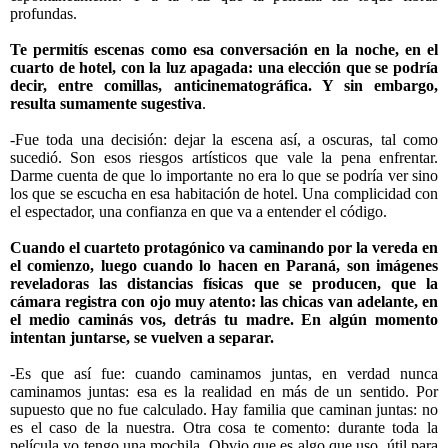
profundas.
Te permitís escenas como esa conversación en la noche, en el
cuarto de hotel, con la luz apagada: una elección que se podría
decir, entre comillas, anticinematográfica. Y sin embargo,
resulta sumamente sugestiva
.
-Fue toda una decisión: dejar la escena así, a oscuras, tal como
sucedió. Son esos riesgos artísticos que vale la pena enfrentar.
Darme cuenta de que lo importante no era lo que se podría ver sino
los que se escucha en esa habitación de hotel. Una complicidad con
el espectador, una confianza en que va a entender el código.
Cuando el cuarteto protagónico va caminando por la vereda en
el comienzo, luego cuando lo hacen en Paraná, son imágenes
reveladoras las distancias físicas que se producen, que la
cámara registra con ojo muy atento: las chicas van adelante, en
el medio caminás vos, detrás tu madre. En algún momento
intentan juntarse, se vuelven a separar.
-Es que así fue: cuando caminamos juntas, en verdad nunca
caminamos juntas: esa es la realidad en más de un sentido. Por
supuesto que no fue calculado. Hay familia que caminan juntas: no
es el caso de la nuestra. Otra cosa te comento: durante toda la
película yo tengo una mochila. Obvio que es algo que uso, útil para