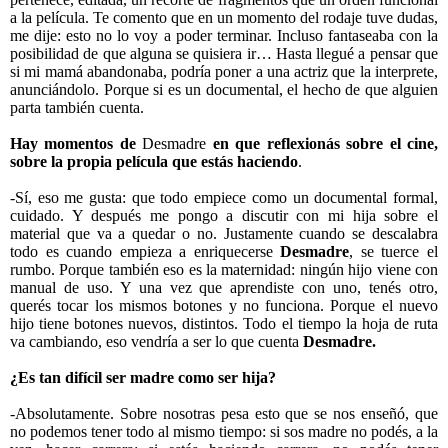
a la película. Te comento que en un momento del rodaje tuve dudas,
me dije: esto no lo voy a poder terminar. Incluso fantaseaba con la
posibilidad de que alguna se quisiera ir… Hasta llegué a pensar que
si mi mamá abandonaba, podría poner a una actriz que la interprete,
anunciándolo. Porque si es un documental, el hecho de que alguien
parta también cuenta.
Hay momentos de
Desmadre
en que reflexionás sobre el cine,
sobre la propia película que estás haciendo
.
-Sí, eso me gusta: que todo empiece como un documental formal,
cuidado. Y después me pongo a discutir con mi hija sobre el
material que va a quedar o no. Justamente cuando se descalabra
todo es cuando empieza a enriquecerse
Desmadre
, se tuerce el
rumbo. Porque también eso es la maternidad: ningún hijo viene con
manual de uso. Y una vez que aprendiste con uno, tenés otro,
querés tocar los mismos botones y no funciona. Porque el nuevo
hijo tiene botones nuevos, distintos. Todo el tiempo la hoja de ruta
va cambiando, eso vendría a ser lo que cuenta
Desmadre.
¿Es tan difícil ser madre como ser hija?
-Absolutamente. Sobre nosotras pesa esto que se nos enseñó, que
no podemos tener todo al mismo tiempo: si sos madre no podés, a la