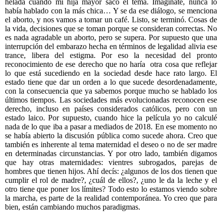
helada cuando mi hija mayor sacó el tema. Imaginate, nunca lo
había hablado con la más chica… Y se da ese diálogo, se menciona
el aborto, y nos vamos a tomar un café. Listo, se terminó. Cosas de
la vida, decisiones que se toman porque se consideran correctas. No
es nada agradable un aborto, pero se supera. Por supuesto que una
interrupción del embarazo hecha en términos de legalidad alivia ese
trance, libera del estigma. Por eso la necesidad del pronto
reconocimiento de ese derecho que no haría
otra cosa que reflejar
lo que está sucediendo en la sociedad desde hace rato largo. El
estado tiene que dar un orden a lo que sucede desordenadamente,
con la consecuencia que ya sabemos porque mucho se hablado los
últimos tiempos. Las sociedades más evolucionadas reconocen ese
derecho, incluso en países considerados católicos, pero con un
estado laico. Por supuesto, cuando hice la película yo no calculé
nada de lo que iba a pasar a mediados de 2018. En ese momento no
se había abierto la discusión pública como sucede ahora. Creo que
también es inherente al tema maternidad el deseo o no de ser madre
en determinadas circunstancias. Y por otro lado, también digamos
que hay otras maternidades: vientres subrogados, parejas de
hombres que tienen hijos. Ahí decís: ¿algunos de los dos tienen que
cumplir el rol de madre?, ¿cuál de ellos?, ¿uno le da la leche y el
otro tiene que poner los límites? Todo esto lo estamos viendo sobre
la marcha, es parte de la realidad contemporánea. Yo creo que para
bien, están cambiando muchos paradigmas.