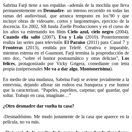
Sabrina Farji tiene a sus espaldas –además de la mochila que lleva
permanentemente en
Desmadre
- un intenso recorrido en todas las
ramas del audiovisual, que arranca temprano en los’90 y que
incluye obras de videoarte, cortos y largometrajes, ejercicio de la
docencia. En 2002, SB funda Zoelle Producciones y en el curso de
los años va estrenando los films
Cielo azul,
cielo negro
(2004),
Cuando ella saltó
(2007),
Eva y Lola
(2010). Posteriormente
realiza las series para televisión
El Paraíso
(2011) para Canal 7 y
Fronteras
(2013), emitida por Telefé. Creativa e imparable,
mientras estrena en el Gaumont, Farji termina la posproducción de
otro doc, “sobre el humor postraumático y otras delicias”,
Los
felices
, protagonizado por Vicky Grigera, comediante con letra
propia (unipersonales
Me va a dar algo
,
Montonerísima
).
En medio de una mudanza, Sabrina Farji se aviene jovialmente a la
entrevista, dejando aflorar sin rodeos esa franqueza y ese humor
que la caracterizan. “Papeles, papelitos, carpetas; qué guardar, qué
soltar. Trabajo en casa, imagínate…”
¿Otro desmadre dar vuelta tu casa?
-Desmadrísimo. Me mudo justamente de la casa que aparece en la
película, no va más.