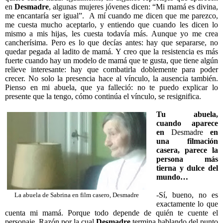
en
Desmadre
, algunas mujeres jóvenes dicen: “Mi mamá es divina,
me encantaría ser igual”.
A mí cuando me dicen que me parezco,
me cuesta mucho aceptarlo, y entiendo que cuando les dicen lo
mismo a mis hijas, les cuesta todavía más. Aunque yo me crea
cancherísima. Pero es lo que decías antes: hay que separarse, no
quedar pegada al ladito de mamá. Y creo que la resistencia es más
fuerte cuando hay un modelo de mamá que te gusta, que tiene algún
relieve interesante: hay que combatirla doblemente para poder
crecer. No solo la presencia hace al vínculo, la ausencia también.
Pienso en mi abuela, que ya falleció: no te puedo explicar lo
presente que la tengo, cómo continúa el vínculo, se resignifica.
Tu abuela,
cuando aparece
en
Desmadre
en
una filmación
casera, parece la
persona más
tierna y dulce del
mundo…
-Sí, bueno, no es
La abuela de Sabrina en film casero, Desmadre
exactamente lo que
cuenta mi mamá. Porque todo depende de quién te cuente el
personaje. Razón por la cual
Desmadre
termina hablando del punto