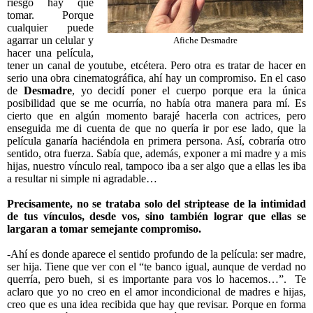
riesgo hay que
tomar. Porque
cualquier puede
agarrar un celular y
Afiche Desmadre
hacer una película,
tener un canal de youtube, etcétera. Pero otra es tratar de hacer en
serio una obra cinematográfica, ahí hay un compromiso. En el caso
de
Desmadre
, yo decidí poner el cuerpo porque era la única
posibilidad que se me ocurría, no había otra manera para mí. Es
cierto que en algún momento barajé hacerla con actrices, pero
enseguida me di cuenta de que no quería ir por ese lado, que la
película ganaría haciéndola en primera persona. Así, cobraría otro
sentido, otra fuerza. Sabía que, además, exponer a mi madre y a mis
hijas, nuestro vínculo real, tampoco iba a ser algo que a ellas les iba
a resultar ni simple ni agradable…
Precisamente, no se trataba solo del striptease de la intimidad
de tus vínculos, desde vos, sino también lograr que ellas se
largaran a tomar semejante compromiso.
-Ahí es donde aparece el sentido profundo de la película: ser madre,
ser hija. Tiene que ver con el “te banco igual, aunque de verdad no
querría, pero bueh, si es importante para vos lo hacemos…”.
Te
aclaro que yo no creo en el amor incondicional de madres e hijas,
creo que es una idea recibida que hay que revisar. Porque en forma