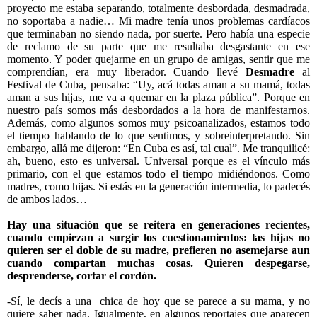
proyecto me estaba separando, totalmente desbordada, desmadrada,
no soportaba a nadie… Mi madre tenía unos problemas cardíacos
que terminaban no siendo nada, por suerte. Pero había una especie
de reclamo de su parte que me resultaba desgastante en ese
momento. Y poder quejarme en un grupo de amigas, sentir que me
comprendían, era muy liberador. Cuando llevé
Desmadre
al
Festival de Cuba, pensaba: “Uy, acá todas aman a su mamá, todas
aman a sus hijas, me va a quemar en la plaza pública”. Porque en
nuestro país somos más desbordados a la hora de manifestarnos.
Además, como algunos somos muy psicoanalizados, estamos todo
el tiempo hablando de lo que sentimos, y sobreinterpretando. Sin
embargo, allá me dijeron: “En Cuba es así, tal cual”. Me tranquilicé:
ah, bueno, esto es universal. Universal porque es el vínculo más
primario, con el que estamos todo el tiempo midiéndonos. Como
madres, como hijas. Si estás en la generación intermedia, lo padecés
de ambos lados…
Hay una situación que se reitera en generaciones recientes,
cuando empiezan a surgir los cuestionamientos: las hijas no
quieren ser el doble de su madre, prefieren no asemejarse aun
cuando compartan muchas cosas. Quieren despegarse,
desprenderse, cortar el cordón.
-Sí, le decís a una
chica de hoy que se parece a su mama, y no
quiere saber nada. Igualmente, en algunos reportajes que aparecen