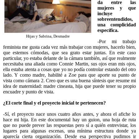
da entre las
mujeres y que
incluye
sobreentendidos,
una complicidad
específica.
Hijas y Sabrina, Desmadre
-Por mi trabajo
feminista me gusta cada vez más trabajar con mujeres, hacerlo bien,
que estemos cómodas, que sea grato estar juntas. En este caso
particular, yo estaba delante de la cámara también, así que realmente
necesitaba una aliada como Connie Martin, sus ojos eran mis ojos,
ella estaba atenta a cosas que yo no podía controlar estando del otro
lado. Y como madre, habilité a Zoe para que aporte su punto de
vista como cámara 2. Creo que es una buena síntesis que resume mi
idea de maternidad: madre cineasta, hija que puede tener su propio
encuadre y punto de vista.
¿El corte final y el proyecto inicial te pertenecen?
-Sí, el proyecto nace unos cuatro años antes, y ahora el afiche lo
hace mi hija. En este documental hay un guion, una hoja de ruta
que no puede prever las respuestas pero sí a quién entrevistar, los
lugares para algunas escenas, una mínima estructura donde ya
aparecía cierta organización. Desde esa perspectiva pudimos ir