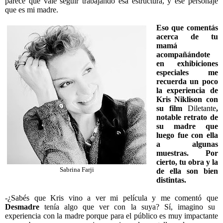
parece que vale seguir trabajando esa estructura, y ese personaje
que es mi madre.
Eso que comentás
acerca de tu
mamá
acompañándote
en exhibiciones
especiales me
recuerda un poco
la experiencia de
Kris Niklison con
su film
Diletante
,
notable retrato de
su madre que
luego fue con ella
a algunas
muestras. Por
cierto, tu obra y la
Sabrina Farji
de ella son bien
distintas.
-¿Sabés que Kris vino a ver mi película y me comentó que
Desmadre
tenía algo que ver con la suya? Sí, imagino su
experiencia con la madre porque para el público es muy impactante