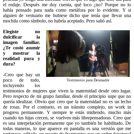
el rodaje. Después me doy cuenta, qué loco ¿no? Porque no lo
había pensado para nada como metáfora por lo evidente. Y si
alguien de vestuario me hubiese dicho que tenía que llevar una
mochila como símbolo, no habría aceptado. Pero salió así.
Elegiste no
dulcificar la
imagen familiar.
¿Te costó asumir
y mostrar la
realidad pura y
dura?
-Creo que hay un
poco de todo,
Testimonio para Desmadre
incluyendo los
testimonios de mujeres que viven la maternidad desde otro lugar.
Pero respecto de mi grupo familiar, desde el principio supe que no
quería idealizar. Obvio que creo que la maternidad no es un lecho
de rosas. Por el contrario, es un tránsito complejo, un work in
progress permanente. Y siempre te estás midiendo, mucho más
cuando tus hijas crecen, se vuelven más librepensadoras. Creo que
es una interpelación permanente que yo también he habilitado. De
todas maneras, lo que aparece en pantalla es una versión que me
pertenece, editada, un recorte de fragmentos que un orden funcional