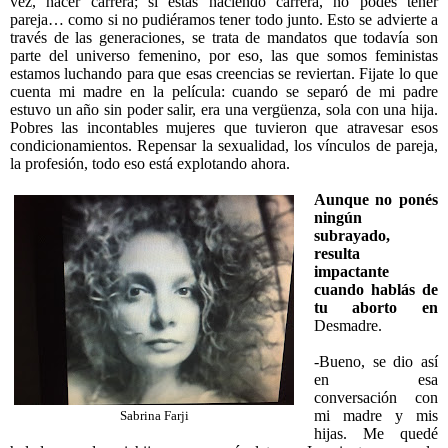
vez, hacer carrera; si estás haciendo carrera, no podés tener
pareja… como si no pudiéramos tener todo junto. Esto se advierte a
través de las generaciones, se trata de mandatos que todavía son
parte del universo femenino, por eso, las que somos feministas
estamos luchando para que esas creencias se reviertan. Fijate lo que
cuenta mi madre en la película: cuando se separó de mi padre
estuvo un año sin poder salir, era una vergüenza, sola con una hija.
Pobres las incontables mujeres que tuvieron que atravesar esos
condicionamientos. Repensar la sexualidad, los vínculos de pareja,
la profesión, todo eso está explotando ahora.
Aunque no ponés
ningún
subrayado,
resulta
impactante
cuando hablás de
tu aborto en
Desmadre.
-Bueno, se dio así
en esa
conversación con
mi madre y mis
Sabrina Farji
hijas. Me quedé