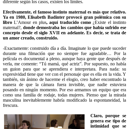
diferente según los casos, existen los límites.
Efectivamente, el famoso instinto maternal es más que relativo.
Ya en 1980, Elisabeth Badinter provocó gran polémica con su
libro
L’Amour en plus
, aquí traducido como
¿Existe el
instinto
maternal?,
donde demostraba los cambios que había sufrido ese
concepto desde el siglo XVII en adelante. Es decir, se trata de
un amor creado, construido.
-Exactamente: construido día a día. Imaginate lo que puede suceder
durante una filmación que no siempre fue agradable… Por la
película es documental a pleno, aunque haya gente que después de
verla, me comente: “Tú mamá, qué actriz”. Por supuesto, no había
un guion para que se aprendiera e interpretara. Para nada: su
expresividad tiene que ver con el personaje que es ella en la vida. Y
también, sin ánimo de hacerme el elogio, creo haber encontrado la
manera de que la cámara fuera invisible, que nadie estuviera
posando en ningún momento. Por eso armamos un equipo que era
como una familia de rodaje, todas mujeres. Pienso que la mirada
masculina inevitablemente habría modificado la espontaneidad, la
frescura.
Claro, porque se
genera ese tipo de
intimidad que se