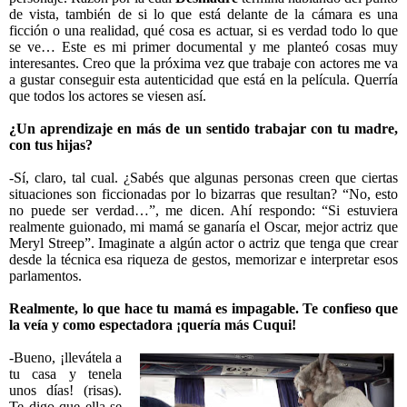
de vista, también de si lo que está delante de la cámara es una
ficción o una realidad, qué cosa es actuar, si es verdad todo lo que
se ve… Este es mi primer documental y me planteó cosas muy
interesantes. Creo que la próxima vez que trabaje con actores me va
a gustar conseguir esta autenticidad que está en la película. Querría
que todos los actores se viesen así.
¿Un aprendizaje en más de un sentido trabajar con tu madre,
con tus hijas?
-Sí, claro, tal cual. ¿Sabés que algunas personas creen que ciertas
situaciones son ficcionadas por lo bizarras que resultan? “No, esto
no puede ser verdad…”, me dicen. Ahí respondo: “Si estuviera
realmente guionado, mi mamá se ganaría el Oscar, mejor actriz que
Meryl Streep”. Imaginate a algún actor o actriz que tenga que crear
desde la técnica esa riqueza de gestos, memorizar e interpretar esos
parlamentos.
Realmente, lo que hace tu mamá es impagable. Te confieso que
la veía y como espectadora ¡quería más Cuqui!
-Bueno, ¡llevátela a
tu casa y tenela
unos días! (risas).
Te digo que ella se