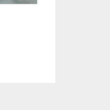
Un cavaliere della patria
JAN
13
Por Sonia Novello
“Ser abofeteado teniendo las
manos atadas detrás de la
espalda
es algo que no le deseo a nadie”.
Amadeo Novello. Diario de guerra.
Su primera fuga fue una noche
estrellada. Cuenta que avanzaban
arrastrándose por tierra solo
cuando las nubes tapaban la luna.
Es que esta iluminaba demasiado
el borde de la carretera de
pedregullo llena de barro y de
pozos de la zona de montaña por
la que se desplazaban, bajo el
cielo de Yugoslavia.