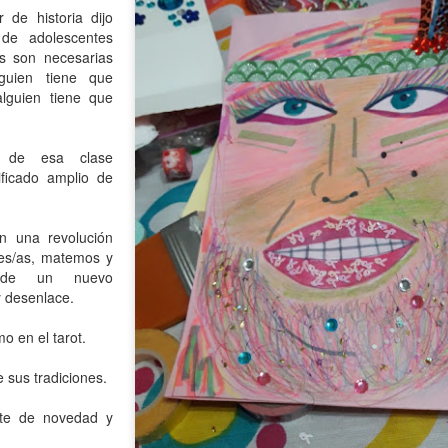
 de historia dijo
atadura, que no le temió a la polémica.
 de adolescentes
s son necesarias
lguien tiene que
alguien tiene que
a de esa clase
ficado amplio de
n una revolución
es/as, matemos y
 de un nuevo
 desenlace.
o en el tarot.
sus tradiciones.
te de novedad y