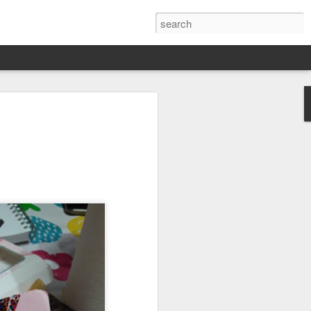
Darín,
nico
toria
a Hannah
 este siglo
ocracias,
de las
 alucinante
ladora.
en
 judío-
 toda