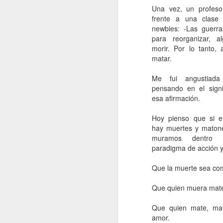
Una vez, un profesor
frente a una clase
newbies: -Las guerra
para reorganizar, a
morir. Por lo tanto, 
matar.
Me fui angustiad
pensando en el signi
esa afirmación.
Hoy pienso que si e
hay muertes y maton
muramos dentro
paradigma de acción y
Que la muerte sea com
Que quien muera mate 
Que quien mate, ma
amor.