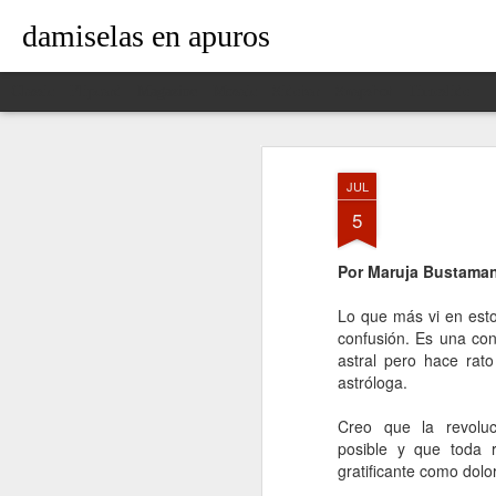
damiselas en apuros
Classic
Flipcard
Magazine
Mosaic
Sidebar
Snapshot
Timeslide
JUL
5
Por Maruja Bustama
Lo que más vi en esto
confusión. Es una con
astral pero hace rat
astróloga.
Creo que la revoluc
posible y que toda r
gratificante como dolo