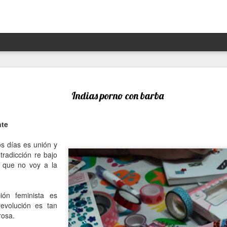
Hannah Arendt y Alejandra 
JAN
13
un afortunado encuentro escé
Indias porno con barba
Por Moira Soto
nte
"Lo que ha sucedido puede volver a suceder": la premoni
advertencia de la brillante filósofa, politóloga, periodist
s días es unión y
Arendt (1906- 1975) resuena con desgraciada vigencia en
tradicción re bajo
21, en estos precisos momentos de amenaza a las dem
o que no voy a la
de hechos de ilegalidad y crueldad crecientes por parte 
grandes potencias, de gobiernos talibanes, de un avance
de la ultraderecha más reaccionaria, caprichosa y avasal
ión feminista es
evolución es tan
Arendt, de cuya muerte a los 69 se cumplieron 50 años 
rosa.
diciembre pasado, fue una pensadora alemana -de origen
original, audaz, a contracorriente, inconformista, libre de