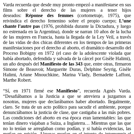
Varda recuerda que desde muy pronto empezó a manifestarse en sus
films sobre el derecho de las mujeres a tener hijos
deseados:
Réponse des femmes
(cortometraje, 1975), que
reivindica el derecho femenino sobre el propio cuerpo;
L’une
chante l’autre pas
(1976, prohibida durante la Dictadura, y luego
no estrenada en la Argentina), donde se narran 10 años de la lucha
de las mujeres en Francia, hasta la llegada de la Ley Veil, a través
de las vidas de dos chicas diferentes en los tiempos de las primeras
manifestaciones por el derecho al aborto, el dramático desarrollo del
Proceso Bobigny en 1972 (el caso de la adolescente violada que
había abortado, defendida y salvada de la cárcel por Gisèle Halimi),
un año después del
Manifiesto de las 343
que, entre otras, firmaron
Simone de Beauvoir, Marguerite Duras, Delphine Seyrig, Gisèle
Halimi, Ariane Mnouchkine, Marina Vlady, Bernadette Laffont,
Marthe Robert.
“Sí, en 1971 firmé ese
Manifiesto
”, recuerda Agnès Varda.
“Desafiábamos a la Justicia a que se atreviera a juzgarnos a
nosotras, mujeres que declarábamos haber abortado. Ilegalmente,
claro. Se trata de un acto político para sacudir el ambiente, porque
denunciábamos la justicia de clase, que castigaba a las más pobres.
Las condiciones del aborto en esa época eran lamentables: las que
tenían dinero viajaban a Suiza, a Inglaterra… Mientras que las que
no lo tenían se arreglaban como podían, y si había evidencias, las
metían en prisión. Algunas morían en el intento de interrumpir el