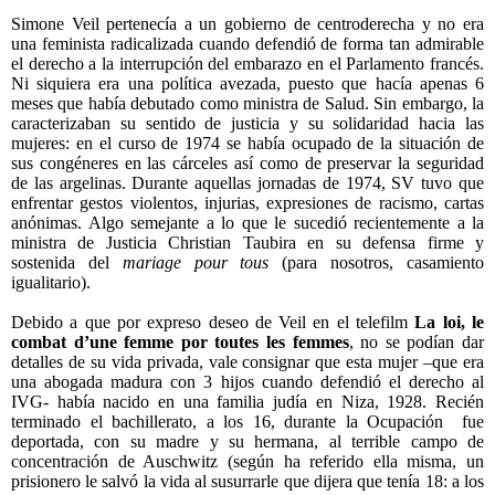
Simone Veil pertenecía a un gobierno de centroderecha y no era
una feminista radicalizada cuando defendió de forma tan admirable
el derecho a la interrupción del embarazo en el Parlamento francés.
Ni siquiera era una política avezada, puesto que hacía apenas 6
meses que había debutado como ministra de Salud. Sin embargo, la
caracterizaban su sentido de justicia y su solidaridad hacia las
mujeres: en el curso de 1974 se había ocupado de la situación de
sus congéneres en las cárceles así como de preservar la seguridad
de las argelinas. Durante aquellas jornadas de 1974, SV tuvo que
enfrentar gestos violentos, injurias, expresiones de racismo, cartas
anónimas. Algo semejante a lo que le sucedió recientemente a la
ministra de Justicia Christian Taubira en su defensa firme y
sostenida del
mariage pour tous
(para nosotros, casamiento
igualitario).
Debido a que por expreso deseo de Veil en el telefilm
La loi, le
combat d’une femme por
toutes les femmes
, no se podían dar
detalles de su vida privada, vale consignar que esta mujer –que era
una abogada madura con 3 hijos cuando defendió el derecho al
IVG- había nacido en una familia judía en Niza, 1928. Recién
terminado el bachillerato, a los 16, durante la Ocupación fue
deportada, con su madre y su hermana, al terrible campo de
concentración de Auschwitz (según ha referido ella misma, un
prisionero le salvó la vida al susurrarle que dijera que tenía 18: a los