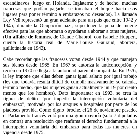
escandinavos, luego en Holanda, Inglaterra; y de hecho, muchas
francesas que podían pagarlo, se tomaban el buque hacia esos
lugares para poner término a embarazos no deseados). La llamada
Ley Veil representó un gran adelanto para un país que entre 1942 y
1945, durante la Ocupación nazi, supo tener la pena de muerte
efectiva para las que abortaran o ayudaran a abortar a otras mujeres.
(
Un affaire de femmes
, de Claude Chabrol, con Isabelle Huppert,
cuenta la historia real de Marie-Louise Gauraud, abortera,
guillotinada en 1943).
Cabe recordar que las francesas votan desde 1944 y que manejan
sus bienes desde 1965. En 1967 se autoriza la anticoncepción, y
recién en 1970 se llega a la autoridad parental compartida. En 1976,
la ley impone que ellas deben ganar igual salario por igual trabajo
(ley que todavía resulta difícil de cumplir masivamente: se calcula,
término medio, que las mujeres ganan actualmente un 19 por ciento
menos que los hombres). Dato importante: en 1993, se crea la
figura de delito “por impedir la interrupción voluntaria del
embarazo”, motivada por los ataques a hospitales por parte de los
piadosos provida. Como digno broche, el 26 de noviembre pasado,
el Parlamento francés votó por una gran mayoría (solo 7 diputados
en contra) una resolución que reafirma el derecho fundamental a la
interrupción voluntaria del embarazo para todas las mujeres, en
vigencia desde 1975.