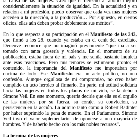
la causa de las mujeres. Creo que el derecho al aborto mejoró
considerablemente la situación de igualdad. En la actualidad y en
relación a mi profesión, puedo observar que cada vez más mujeres
acceden a la dirección, a la producción… Por supuesto, en ciertos
oficios, ellas aún deben probar doblemente sus méritos”.
En lo que respecta a su participación en el
Manifiesto de las 343
,
que firmó a los 28, cuando ya estaba en el cenit del estrellato,
Deneuve reconoce que no imaginó previamente “que iba a ser
tomado con tanta grosería y violencia. En el momento de su
publicación, estaba fuera de mi país y me sentía bastante inquieta
ante esas reacciones. Pero mis temores se esfumaron pronto: el
contenido, la importancia del
Manifiesto
me importaban por
encima de todo. Ese
Manifiesto
era un acto político, no una
confesión. Aunque orgullosa de mi compromiso, no creo haber
cumplido un acto heroico al firmarlo. En parte, mi actitud solidaria
hacia las mujeres en todos los planos de mi vida, se la debo a
Simone Veil. En este momento, querría decirle que ella es el orgullo
de las mujeres por su fuerza, su coraje, su convicción, su
persistencia en la acción. La admiro tanto como a Robert Badinter
por haber suprimido la pena de muerte. En el Parlamento, Simone
Veil tuvo el valor suplementario de oponerse a una mayoría de
hombres. Y de haberlo hecho con los más nobles recursos”.
La heroína de las mujeres