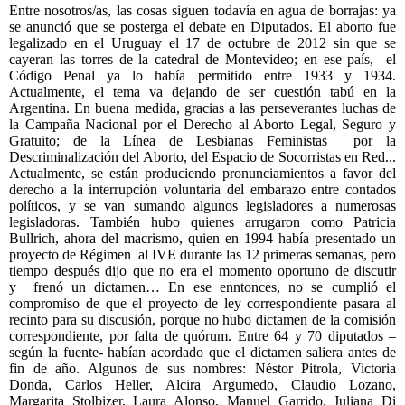
Entre nosotros/as, las cosas siguen todavía en agua de borrajas: ya
se anunció que se posterga el debate en Diputados. El aborto fue
legalizado en el Uruguay el 17 de octubre de 2012 sin que se
cayeran las torres de la catedral de Montevideo; en ese país, el
Código Penal ya lo había permitido entre 1933 y 1934.
Actualmente, el tema va dejando de ser cuestión tabú en la
Argentina. En buena medida, gracias a las perseverantes luchas de
la Campaña Nacional por el Derecho al Aborto Legal, Seguro y
Gratuito; de la Línea de Lesbianas Feministas por la
Descriminalización del Aborto, del Espacio de Socorristas en Red...
Actualmente, se están produciendo pronunciamientos a favor del
derecho a la interrupción voluntaria del embarazo entre contados
políticos, y se van sumando algunos legisladores a numerosas
legisladoras. También hubo quienes arrugaron como Patricia
Bullrich, ahora del macrismo, quien en 1994 había presentado un
proyecto de Régimen al IVE durante las 12 primeras semanas, pero
tiempo después dijo que no era el momento oportuno de discutir
y frenó un dictamen…
En ese enntonces, no se cumplió el
compromiso de que el proyecto de ley correspondiente pasara al
recinto para su discusión, porque no hubo dictamen de la comisión
correspondiente, por falta de quórum. Entre 64 y 70 diputados –
según la fuente- habían acordado que el dictamen saliera antes de
fin de año. Algunos de sus nombres: Néstor Pitrola, Victoria
Donda, Carlos Heller, Alcira Argumedo, Claudio Lozano,
Margarita Stolbizer, Laura Alonso, Manuel Garrido, Juliana Di