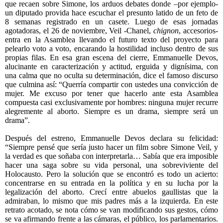
que recaen sobre Simone, los arduos debates donde –por ejemplo-
un diputado provida hace escuchar el presunto latido de un feto de
8 semanas registrado en un casete. Luego de esas jornadas
agotadoras, el 26 de noviembre, Veil -Chanel,
chignon
, accesorios-
entra en la Asamblea llevando el futuro texto del proyecto para
pelearlo voto a voto, encarando la hostilidad incluso dentro de sus
propias filas. En esa gran escena del cierre, Emmanuelle Devos,
alucinante en caracterización y actitud, erguida y dignísima, con
una calma que no oculta su determinación, dice el famoso discurso
que culmina así: “Querría compartir con ustedes una convicción de
mujer. Me excuso por tener que hacerlo ante esta Asamblea
compuesta casi exclusivamente por hombres: ninguna mujer recurre
alegremente al aborto. Siempre es un drama, siempre será un
drama”.
Después del estreno, Emmanuelle Devos declara su felicidad:
“Siempre pensé que sería justo hacer un film sobre Simone Veil, y
la verdad es que soñaba con interpretarla… Sabía que era imposible
hacer una saga sobre su vida personal, una sobreviviente del
Holocausto. Pero la solución que se encontró es todo un acierto:
concentrarse en su entrada en la política y en su lucha por la
legalización del aborto. Crecí entre abuelos gaullistas que la
admiraban, lo mismo que mis padres más a la izquierda. En este
retrato acotado, se nota cómo se van modificando sus gestos, cómo
se va afirmando frente a las cámaras, el público, los parlamentarios.