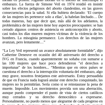
embarazo. La fuerza de Simone Veil en 1974 residió en insistir
sobre los efectos peligrosos del aborto clandestino, en las graves
consecuencias para la salud. Si ella hubiera declarado: ‘El cuerpo
de las mujeres les pertenece solo a ellas’, la habrían linchado… De
todas maneras, hay que decir que, más allá de los adelantos, la
problemática de las mujeres tiene hoy aspectos preocupantes: se han
cerrado algunos centros de asistencia en anticoncepción y aborto,
casi todos los días mueren mujeres víctimas de la violencia de los
hombres. La misoginia permanece. Los derechos de las mujeres
avanzan, pero lentamente…”
“La Ley Veil representó un avance absolutamente formidable”, dijo
Catherine Deneuve en ocasión del 40 aniversario del derecho a
IVG en Francia, cuando aparentemente no soñaba con sumarse a
las 100 mujeres que hace poco defendieron "el derechos a
importunar" de los hombres... “Mientras que en otros países se
cuestiona el derecho a la interrupción voluntaria del embarazo, algo
muy grave, nosotros festejamos este aniversario. Estoy persuadida
de que en Francia nada logrará anular este derecho conquistado, las
mujeres no lo permitirían. Sería como si se reinstaurase la pena de
muerte. Imposible. Los movimientos provida son una aberración,
aunque puedo comprender el punto de vista de ciertos católicos
muy cerrados y su derecho democrático a expresarse.
Personalmente, no puedo menos que alegrarme de cada progreso en