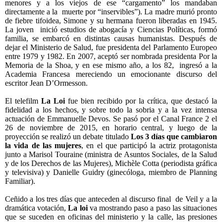
menores y a los viejos de ese “cargamento” los mandaban
directamente a la muerte por “inservibles”). La madre murió pronto
de fiebre tifoidea, Simone y su hermana fueron liberadas en 1945.
La joven inició estudios de abogacía y Ciencias Políticas, formó
familia, se embarcó en distintas causas humanistas. Después de
dejar el Ministerio de Salud, fue presidenta del Parlamento Europeo
entre 1979 y 1982. En 2007, aceptó ser nombrada presidenta Por la
Memoria de la Shoa, y en ese mismo año, a los 82, ingresó a la
Academia Francesa mereciendo un emocionante discurso del
escritor Jean D’Ormesson.
El telefilm
La Loi
fue bien recibido por la crítica, que destacó la
fidelidad a los hechos, y sobre todo la sobria y a la vez intensa
actuación de Emmanuelle Devos. Se pasó por el Canal France 2 el
26 de noviembre de 2015, en horario central, y luego de la
proyección se realizó un debate titulado
Los 3 días que cambiaron
la vida de las mujeres
, en el que participó la actriz protagonista
junto a Marisol Touraine (ministra de Asuntos Sociales, de la Salud
y de los Derechos de las Mujeres), Michèle Cotta (periodista gráfica
y televisiva) y Danielle Guidry (ginecóloga, miembro de Planning
Familiar).
Ceñido a los tres días que anteceden al discurso final de Veil y a la
dramática votación,
La loi
va mostrando paso a paso las situaciones
que se suceden en oficinas del ministerio y la calle, las presiones