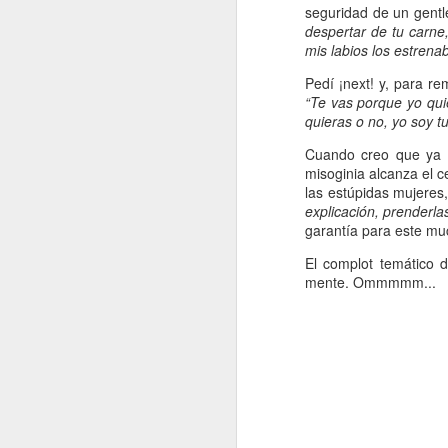
seguridad de un gentl
Retorno ilusionado a
JAN
despertar de tu carne,
Carmen Martín Gaite
13
mis labios los estren
Por Cecilia Sorrentino
Pedí ¡next! y, para r
“Una vuelve siempre a los viejos
“Te vas porque yo qui
sitios donde amó la vida”, canta
quieras o no, yo soy t
Chavela. Y aunque su amigo de
Cuando creo que ya l
Úbeda la contradiga en otra
misoginia alcanza el c
canción: “al lugar donde has sido
J
las estúpidas mujeres
feliz no debieras tratar de volver”,
explicación, prenderla
yo regreso a Nubosidad variable,
garantía para este m
la novela de Carmen Martín Gaite,
veinte años después.
El complot temático 
L
mente. Ommmmm...
ni
Tiene algo de aventura. Quizás no
sa
recupere aquel estado de
deslumbramiento pero también
podrían suscitarse otros nuevos.
Será un reencuentro con mis
marcas y subrayados.
J