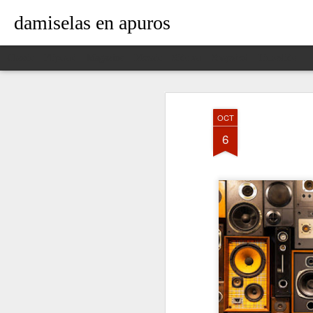
damiselas en apuros
Classic
Flipcard
Magazine
Mosaic
Sidebar
Snapshot
Timeslide
OCT
6