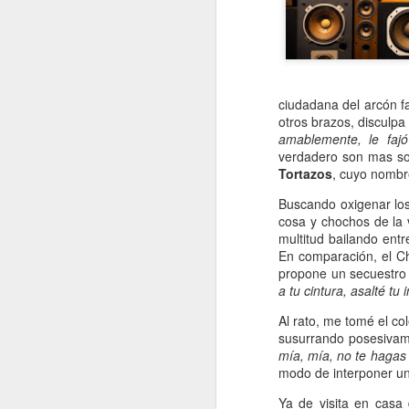
ciudadana del arcón f
otros brazos, disculpa
amablemente, le fajó
verdadero son mas sobr
Tortazos
, cuyo nombr
Buscando oxigenar los
cosa y chochos de la
multitud bailando ent
En comparación, el Ch
propone un secuestro
a tu cintura, asalté tu 
Al rato, me tomé el co
susurrando posesiva
mía, mía, no te hagas 
modo de interponer una
Ya de visita en casa 