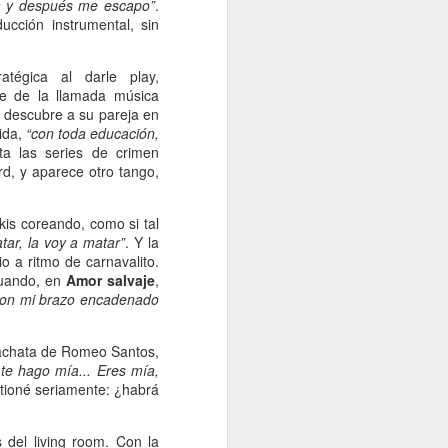
za y después me escapo”
.
ducción instrumental, sin
ratégica al darle play,
e de la llamada música
 descubre a su pareja en
ida,
“con toda educación,
ta las series de crimen
rd, y aparece otro tango,
is coreando, como si tal
tar, la voy a matar”
. Y la
o a ritmo de carnavalito.
cuando, en
Amor salvaje
,
, con mi brazo encadenado
a bachata de Romeo Santos,
te hago mía... Eres mía,
stioné seriamente: ¿habrá
 del living room. Con la