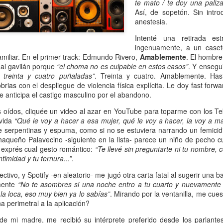
te mato / te doy una pali
atadura, que no le temió a la polémica.
Así, de sopetón. Sin intro
anestesia.
Intenté una retirada est
ingenuamente, a un caset
amiliar. En el primer track: Edmundo Rivero,
Amablemente
. El hombre
 al gavilán porque
“el choma no es culpable en estos casos”
. Y ensegu
 treinta y cuatro puñaladas”
. Treinta y cuatro. Amablemente. Has
ias con el despliegue de violencia física explícita. Le doy fast forwa
e anticipa el castigo masculino por el abandono.
 oídos, cliquée un video al azar en YouTube para toparme con los Tek
 vida
“Qué le voy a hacer a esa mujer, qué le voy a hacer, la voy a ma
re serpentinas y espuma, como si no se estuviera narrando un femicidi
aqueño Palavecino -siguiente en la lista- parece un niño de pecho 
 exprés cual gesto romántico:
“Te llevé sin preguntarte ni tu nombre
intimidad y tu ternura...”
.
lectivo, y Spotify -en aleatorio- me jugó otra carta fatal al sugerir un
mente
“No te asombres si una noche entro a tu cuarto y nuevamente 
la loca, eso muy bien ya lo sabías”
. Mirando por la ventanilla, me cue
 perimetral a la aplicación?
de mi madre, me recibió su intérprete preferido desde los parlantes