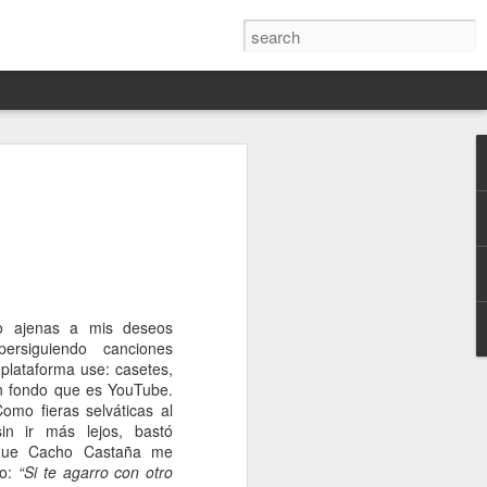
Darín,
nico
toria
a Hannah
 este siglo
o ajenas a mis deseos
ocracias,
ersiguiendo canciones
de las
plataforma use: casetes,
 alucinante
in fondo que es YouTube.
ladora.
omo fieras selváticas al
in ir más lejos, bastó
en
a que Cacho Castaña me
 judío-
co:
“Si te agarro con otro
 toda