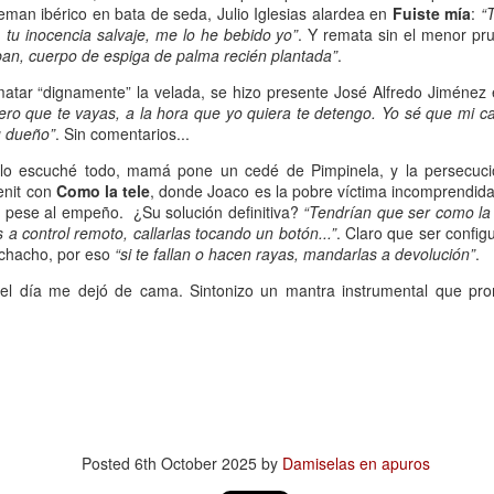
eman ibérico en bata de seda, Julio Iglesias alardea en
Fuiste mía
:
“
Escribir contra toda
Marta Lubos (16/8/1943-
JAN
JAN
 tu inocencia salvaje, me lo he bebido yo”
. Y remata sin el menor pru
adversidad (estrepitosa)
27/3/2026): Retrato de
13
13
aban, cuerpo de espiga de palma recién plantada”
.
una mujer en armonía
Por Teresa Donato
Hace 10 años, ella fue la "chica
ematar “dignamente” la velada, se hizo presente José Alfredo Jiménez 
Cuando estudiaba en la facultad,
de tapa" de Damiselas: una
ero que te vayas, a la hora que yo quiera te detengo. Yo sé que mi ca
preparando el examen de
denominación que seguramente le
u dueño”
. Sin comentarios...
etnografía -el más difícil de la
habría dado risa a Marta Lubos,
o escuché todo, mamá pone un cedé de Pimpinela, y la persecuci
carrera-, hubo un día que, entre
una artista en absoluto pagada de
enit con
Como la tele
, donde Joaco es la pobre víctima incomprendida
fichas, fotocopias, libros, café,
sí misma, una persona libre de
Damiselas Nº 1, a modo de editorial
AN
, pese al empeño. ¿Su solución definitiva?
“Tendrían que ser como la 
puchos y la Olivetti portátil
toda presunción y más bien
13
Allá por las postrimerías del año 2012 se publicó la primera
s a control remoto, callarlas tocando un botón...”
. Claro que ser config
celeste, me dije: “Esto es lo que
renuente a dar entrevistas. Pero
edición de Damiselas en apuros, precedida del siguiente introito:
uchacho, por eso
“si te fallan o hacen rayas, mandarlas a devolución”
.
quiero hacer toda la vida”.
en esta ocasión,
Mientras estaba leyendo y
afortunadamente, se avino a
del día me dejó de cama. Sintonizo un mantra instrumental que pro
o primero que hay que saber es que una damisela no es ni una dama
escribiendo en silencio encerrada
responder, afable y espontánea,
 una damita (dicho esto siguiendo las instrucciones de T.S. Eliot para
en mi habitación, las horas no
divertida o apasionada -según el
ber diferenciar un gato de un perro).
pasaban. Me veo tal cual, como si
tema-, siempre yendo al punto,
estuviera viviéndolo ahora.
sin el menor rodeo. Así, fueron
apareciendo la pianista, la
escultora, la cocinera que brinda
una receta.
Gaby Ferrero (1/7/1961- 20/1/2026)
AN
Posted
6th October 2025
by
Damiselas en apuros
13
Sus ojos se cerraron -anticipadamente, inesperadamente- y el