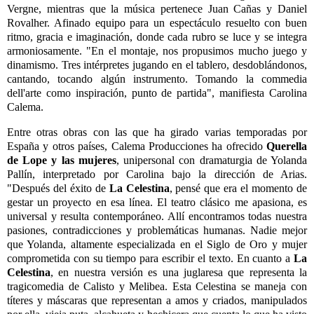
Vergne, mientras que la música pertenece Juan Cañas y Daniel
Rovalher. Afinado equipo para un espectáculo resuelto con buen
ritmo, gracia e imaginación, donde cada rubro se luce y se integra
armoniosamente. "En el montaje, nos propusimos mucho juego y
dinamismo. Tres intérpretes jugando en el tablero, desdoblándonos,
cantando, tocando algún instrumento. Tomando la commedia
dell'arte como inspiración, punto de partida", manifiesta Carolina
Calema.
Entre otras obras con las que ha girado varias temporadas por
España y otros países, Calema Producciones ha ofrecido
Querella
de Lope y las mujeres
, unipersonal con dramaturgia de Yolanda
Pallín, interpretado por Carolina bajo la dirección de Arias.
"Después del éxito de
La Celestina
, pensé que era el momento de
gestar un proyecto en esa línea. El teatro clásico me apasiona, es
universal y resulta contemporáneo. Allí encontramos todas nuestra
pasiones, contradicciones y problemáticas humanas. Nadie mejor
que Yolanda, altamente especializada en el Siglo de Oro y mujer
comprometida con su tiempo para escribir el texto. En cuanto a
La
Celestina
, en nuestra versión es una juglaresa que representa la
tragicomedia de Calisto y Melibea. Esta Celestina se maneja con
títeres y máscaras que representan a amos y criados, manipulados