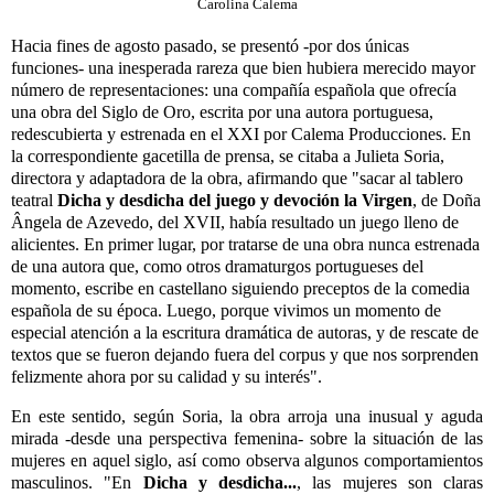
Carolina Calema
Hacia fines de agosto pasado, se presentó -por dos únicas
funciones- una inesperada rareza que bien hubiera merecido mayor
número de representaciones: una compañía española que ofrecía
una obra del Siglo de Oro, escrita por una autora portuguesa,
redescubierta y estrenada en el XXI por Calema Producciones. En
la correspondiente gacetilla de prensa, se citaba a Julieta Soria,
directora y adaptadora de la obra, afirmando que "sacar al tablero
teatral
Dicha y desdicha del juego y devoción la Virgen
, de Doña
Ângela de Azevedo, del XVII, había resultado un juego lleno de
alicientes. En primer lugar, por tratarse de una obra nunca estrenada
de una autora que, como otros dramaturgos portugueses del
momento, escribe en castellano siguiendo preceptos de la comedia
española de su época. Luego, porque vivimos un momento de
especial atención a la escritura dramática de autoras, y de rescate de
textos que se fueron dejando fuera del corpus y que nos sorprenden
felizmente ahora por su calidad y su interés".
En este sentido, según Soria, la obra arroja una inusual y aguda
mirada -desde una perspectiva femenina- sobre la situación de las
mujeres en aquel siglo, así como observa algunos comportamientos
masculinos. "En
Dicha y desdicha...
, las mujeres son claras