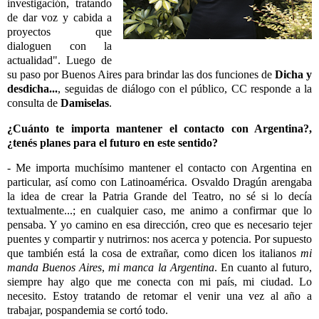
investigación, tratando
de dar voz y cabida a
proyectos que
dialoguen con la
actualidad". Luego de
su paso por Buenos Aires para brindar las dos funciones de
Dicha y
desdicha...
, seguidas de diálogo con el público, CC responde a la
consulta de
Damiselas
.
¿Cuánto te importa mantener el contacto con Argentina?,
¿tenés planes para el futuro en este sentido?
- Me importa muchísimo mantener el contacto con Argentina en
particular, así como con Latinoamérica. Osvaldo Dragún arengaba
la idea de crear la Patria Grande del Teatro, no sé si lo decía
textualmente...; en cualquier caso, me animo a confirmar que lo
pensaba. Y yo camino en esa dirección, creo que es necesario tejer
puentes y compartir y nutrirnos: nos acerca y potencia. Por supuesto
que también está la cosa de extrañar, como dicen los italianos
mi
manda Buenos Aires
,
mi manca la Argentina
. En cuanto al futuro,
siempre hay algo que me conecta con mi país, mi ciudad. Lo
necesito. Estoy tratando de retomar el venir una vez al año a
trabajar, pospandemia se cortó todo.