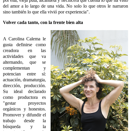
por ella, vieja puta, alcahueta y hechicera que cuenta lo que ha visto
del amor a lo largo de una vida. No solo lo que otros le narraron
sino también lo que ella vivió por experiencia".
Volver cada tanto, con la frente bien alta
A Carolina Calema le
gusta definirse como
creadora en las
actividades que va
alternando, que se
complementan y
potencian entre sí:
actuación, dramaturgia,
dirección, producción.
Su ideal declarado
como productora es
"gestar proyectos
orgánicos y honestos.
Promover y difundir el
trabajo desde la
búsqueda y la