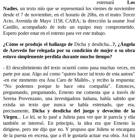
estrenará
Los
Nadies
, un texto mío que se representará los viernes de noviembre
desde el 7 de noviembre, en el horario de 20hs, en el teatro Tercer
Acto, Avenida de Mayo 1158, CABA; la dirección la asume José
Castillo, acompañado de todo un equipo muy comprometido.
Espero poder estar en el estreno para ver este trabajo.
¿Cómo se produjo el hallazgo de
Dicha y desdicha...
?, ¿Ángela
de Azevedo fue relegada por su condición de mujer o su obra
estuvo simplemente perdida durante mucho tiempo?
- El descubrimiento del texto ocurrió como pasa muchas veces, en
parte por azar. Algo así como "quiero hacer tal texto de esta autora"
-en ese momento era Ana Caro de Mallén-, y recibo la respuesta:
"No podemos porque lo hace otra compañía". Entonces,
preguntando, preguntando, Ernesto me comenta que a través de
Serena Provenzano, una investigadora italiana, había sabido que
existía un texto que nunca se había estrenado, que era,
precisamente,
Dicha y desdicha del juego y devoción de la
Virgen
... Lo leí, se lo pasé a Julieta para ver que le parecía y ella
también se interesó. En principio, la idea era que Ernesto la
dirigiese, pero me dijo que no. Y propuso que Julieta se encargara
de la puesta en escena, que a él le gustaría actuar esa obra. Así fui