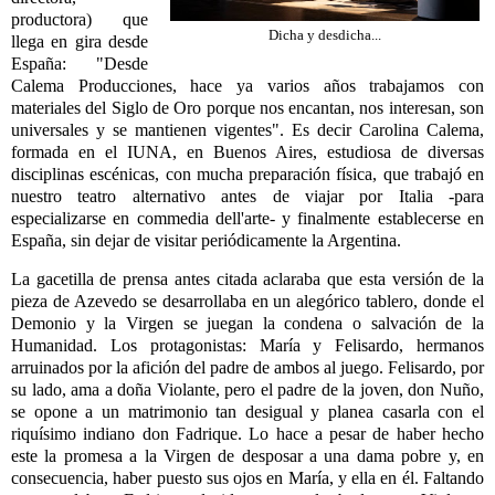
productora) que
Dicha y desdicha...
llega en gira desde
España: "Desde
Calema Producciones, hace ya varios años trabajamos con
materiales del Siglo de Oro porque nos encantan, nos interesan, son
universales y se mantienen vigentes". Es decir Carolina Calema,
formada en el IUNA, en Buenos Aires, estudiosa de diversas
disciplinas escénicas, con mucha preparación física, que trabajó en
nuestro teatro alternativo antes de viajar por Italia -para
especializarse en commedia dell'arte- y finalmente establecerse en
España, sin dejar de visitar periódicamente la Argentina.
La gacetilla de prensa antes citada aclaraba que esta versión de la
pieza de Azevedo se desarrollaba en un alegórico tablero, donde el
Demonio y la Virgen se juegan la condena o salvación de la
Humanidad. Los protagonistas: María y Felisardo, hermanos
arruinados por la afición del padre de ambos al juego. Felisardo, por
su lado, ama a doña Violante, pero el padre de la joven, don Nuño,
se opone a un matrimonio tan desigual y planea casarla con el
riquísimo indiano don Fadrique. Lo hace a pesar de haber hecho
este la promesa a la Virgen de desposar a una dama pobre y, en
consecuencia, haber puesto sus ojos en María, y ella en él. Faltando