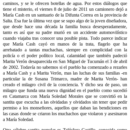
caminos, y se le ofrecen botellas de agua. Por estos diálogos que
tiene el misterio, el viernes 8 de julio de 2011 un camionero dejó a
María Cash en un santuario de la Difunta Correa en la provincia de
Salta. Esa fue la última vez que se supo algo de la joven diseñadora,
que desde hace una década la familia busca desesperadamente,
tanto es así que su padre murió en un accidente automovilístico
cuando viajaba tras conocer una posible pista. Todo parece indicar
que María Cash cayó en manos de la trata, flagelo que ha
arrebatado a tantas muchachas, siempre en complicidad con la
policía o el poder político local, calamidad que también padeció
Marita Verón desaparecida en San Miguel de Tucumán el 3 de abril
de 2002. Todavía no sabemos si el pueblo ha comenzado a rezarles
a María Cash y a Marita Verón, mas las luchas de sus familias -en
particular la de Susana Trimarco, madre de Marita Verón- han
creado el milagro civil de la conciencia. Y dicho sea de paso, un
milagro que funda una nueva dignidad en el pueblo como sucedió
en Catamarca con María Soledad Morales que se convirtió en la
santita que escucha a las olvidadas y olvidados sin tener que pedir
permiso a los monseñores, aquellos que daban las bendiciones en
las casas donde se criaron los muchachos que violaron y asesinaron
a María Soledad.
Otra célebre santita popular es Telésfora Castillo, conocida como