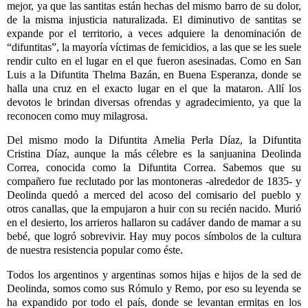
mejor, ya que las santitas están hechas del mismo barro de su dolor,
de la misma injusticia naturalizada. El diminutivo de santitas se
expande por el territorio, a veces adquiere la denominación de
“difuntitas”, la mayoría víctimas de femicidios, a las que se les suele
rendir culto en el lugar en el que fueron asesinadas. Como en San
Luis a la Difuntita Thelma Bazán, en Buena Esperanza, donde se
halla una cruz en el exacto lugar en el que la mataron. Allí los
devotos le brindan diversas ofrendas y agradecimiento, ya que la
reconocen como muy milagrosa.
Del mismo modo la Difuntita Amelia Perla Díaz, la Difuntita
Cristina Díaz, aunque la más célebre es la sanjuanina Deolinda
Correa, conocida como la Difuntita Correa. Sabemos que su
compañero fue reclutado por las montoneras -alrededor de 1835- y
Deolinda quedó a merced del acoso del comisario del pueblo y
otros canallas, que la empujaron a huir con su recién nacido. Murió
en el desierto, los arrieros hallaron su cadáver dando de mamar a su
bebé, que logró sobrevivir. Hay muy pocos símbolos de la cultura
de nuestra resistencia popular como éste.
Todos los argentinos y argentinas somos hijas e hijos de la sed de
Deolinda, somos como sus Rómulo y Remo, por eso su leyenda se
ha expandido por todo el país, donde se levantan ermitas en los