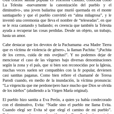
La Telesita -nuevamente la canonización del pueblo y el
diminutivo-, una joven bailarina que murió quemada en el monte
santiagueño y que el pueblo convirtió en “alma milagrosa”, y le
inventó una ceremonia que lleva el nombre de “teleseadas”, en que
se le reza cantando y bailando; es creencia que también la Telesita
ayuda a recuperar las cosas perdidas. Desde un objeto, un trabajo,
hasta un amor.
Cabe destacar que los devotos de la Pachamama -esa Madre Tierra
que es víctima de violencia de género-, la llaman Pachita: “¡Pachita
de los cerros, cuida de mis ovejitas!”. Y no podemos dejar de
mencionar el caso de las vírgenes bajo diversas denominaciones
según la zona y el país, que si bien son reconocidas por la Iglesia,
muchas veces suelen ser compatibles con la fe popular, devienen
casi santitas paganas. Como bien refiere el chamamé de Teresa
Parodi cuando, en medio de la inundación, la víctima pronuncia:
“La virgencita que me perdone/pero hace mucho que Dios se olvida
de los isleños” (aludiendo a la Virgen María original).
El pueblo hizo santita a Eva Perón, a quien ya había condecorado
con el diminutivo, Evita: “Nadie sino el pueblo me llama Evita.
Cuando elegí ser Evita sé que elegí el camino de mi pueblo”.