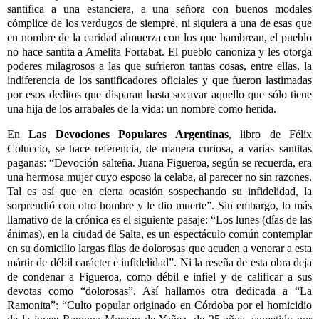
santifica a una estanciera, a una señora con buenos modales
cómplice de los verdugos de siempre, ni siquiera a una de esas que
en nombre de la caridad almuerza con los que hambrean, el pueblo
no hace santita a Amelita Fortabat. El pueblo canoniza y les otorga
poderes milagrosos a las que sufrieron tantas cosas, entre ellas, la
indiferencia de los santificadores oficiales y que fueron lastimadas
por esos deditos que disparan hasta socavar aquello que sólo tiene
una hija de los arrabales de la vida: un nombre como herida.
En
Las Devociones Populares Argentinas
, libro de Félix
Coluccio, se hace referencia, de manera curiosa, a varias santitas
paganas: “Devoción salteña. Juana Figueroa, según se recuerda, era
una hermosa mujer cuyo esposo la celaba, al parecer no sin razones.
Tal es así que en cierta ocasión sospechando su infidelidad, la
sorprendió con otro hombre y le dio muerte”. Sin embargo, lo más
llamativo de la crónica es el siguiente pasaje: “Los lunes (días de las
ánimas), en la ciudad de Salta, es un espectáculo común contemplar
en su domicilio largas filas de dolorosas que acuden a venerar a esta
mártir de débil carácter e infidelidad”. Ni la reseña de esta obra deja
de condenar a Figueroa, como débil e infiel y de calificar a sus
devotas como “dolorosas”. Así hallamos otra dedicada a “La
Ramonita”: “Culto popular originado en Córdoba por el homicidio