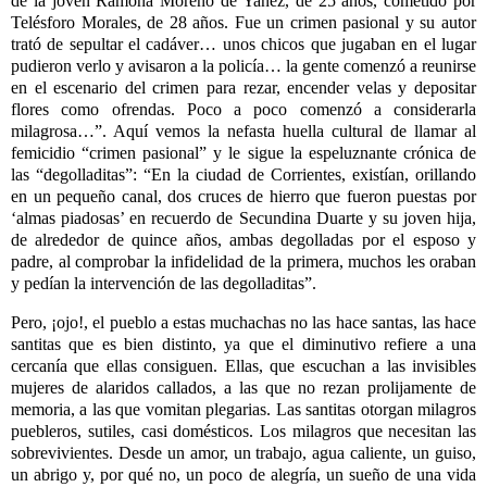
de la joven Ramona Moreno de Yañez, de 25 años, cometido por
Telésforo Morales, de 28 años. Fue un crimen pasional y su autor
trató de sepultar el cadáver… unos chicos que jugaban en el lugar
pudieron verlo y avisaron a la policía… la gente comenzó a reunirse
en el escenario del crimen para rezar, encender velas y depositar
flores como ofrendas. Poco a poco comenzó a considerarla
milagrosa…”. Aquí vemos la nefasta huella cultural de llamar al
femicidio “crimen pasional” y le sigue la espeluznante crónica de
las “degolladitas”: “En la ciudad de Corrientes, existían, orillando
en un pequeño canal, dos cruces de hierro que fueron puestas por
‘almas piadosas’ en recuerdo de Secundina Duarte y su joven hija,
de alrededor de quince años, ambas degolladas por el esposo y
padre, al comprobar la infidelidad de la primera, muchos les oraban
y pedían la intervención de las degolladitas”.
Pero, ¡ojo!, el pueblo a estas muchachas no las hace santas, las hace
santitas que es bien distinto, ya que el diminutivo refiere a una
cercanía que ellas consiguen. Ellas, que escuchan a las invisibles
mujeres de alaridos callados, a las que no rezan prolijamente de
memoria, a las que vomitan plegarias. Las santitas otorgan milagros
puebleros, sutiles, casi domésticos. Los milagros que necesitan las
sobrevivientes. Desde un amor, un trabajo, agua caliente, un guiso,
un abrigo y, por qué no, un poco de alegría, un sueño de una vida