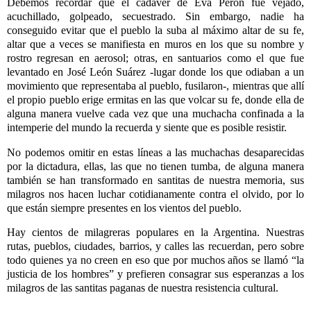
Debemos recordar que el cadáver de Eva Perón fue vejado,
acuchillado, golpeado, secuestrado. Sin embargo, nadie ha
conseguido evitar que el pueblo la suba al máximo altar de su fe,
altar que a veces se manifiesta en muros en los que su nombre y
rostro regresan en aerosol; otras, en santuarios como el que fue
levantado en José León Suárez -lugar donde los que odiaban a un
movimiento que representaba al pueblo, fusilaron-, mientras que allí
el propio pueblo erige ermitas en las que volcar su fe, donde ella de
alguna manera vuelve cada vez que una muchacha confinada a la
intemperie del mundo la recuerda y siente que es posible resistir.
No podemos omitir en estas líneas a las muchachas desaparecidas
por la dictadura, ellas, las que no tienen tumba, de alguna manera
también se han transformado en santitas de nuestra memoria, sus
milagros nos hacen luchar cotidianamente contra el olvido, por lo
que están siempre presentes en los vientos del pueblo.
Hay cientos de milagreras populares en la Argentina. Nuestras
rutas, pueblos, ciudades, barrios, y calles las recuerdan, pero sobre
todo quienes ya no creen en eso que por muchos años se llamó “la
justicia de los hombres” y prefieren consagrar sus esperanzas a los
milagros de las santitas paganas de nuestra resistencia cultural.