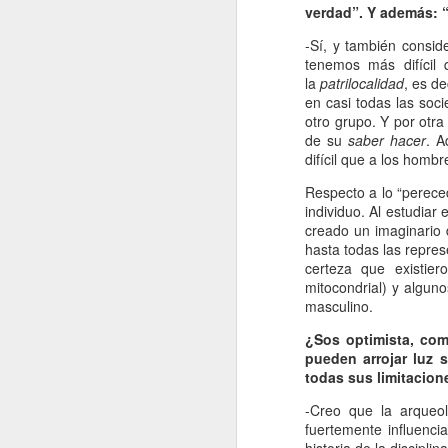
verdad”. Y además: 
Retorno ilusionado a
JAN
Carmen Martín Gaite
13
-Sí, y también consi
Por Cecilia Sorrentino
tenemos más difícil
la
patrilocalidad
, es d
“Una vuelve siempre a los viejos
en casi todas las soci
sitios donde amó la vida”, canta
otro grupo. Y por otra
Chavela. Y aunque su amigo de
de su
saber hacer
. A
Úbeda la contradiga en otra
difícil que a los hombr
canción: “al lugar donde has sido
J
Respecto a lo “pereced
feliz no debieras tratar de volver”,
individuo. Al estudiar 
yo regreso a Nubosidad variable,
creado un imaginario
la novela de Carmen Martín Gaite,
hasta todas las repre
veinte años después.
L
certeza que existie
ni
mitocondrial) y algun
Tiene algo de aventura. Quizás no
sa
masculino.
recupere aquel estado de
deslumbramiento pero también
¿Sos optimista, com
podrían suscitarse otros nuevos.
pueden arrojar luz 
Será un reencuentro con mis
todas sus limitacion
marcas y subrayados.
-Creo que la arqueo
J
fuertemente influenci