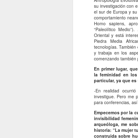
Antropología Evoluti
su investigación con e
el sur de Europa y su
comportamiento neander
Homo sapiens, apro
“Paleolítico Medio”)
Oriental y está inter
Piedra Media Afric
tecnologías. También 
y trabaja en los aspe
comenzando también po
En primer lugar, que
la feminidad en los
particular, ya que e
-En realidad ocurri
investigue. Pero me 
para conferencias, as
Empecemos por la cue
invisibilidad femenin
arqueóloga, me sobr
historia: “La mujer 
construida sobre hu