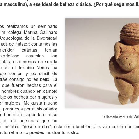
13
da masculina), a ese ideal de belleza clásica. ¿Por qué seguimos 
Por Guadalupe Treibel
 entero tarde -por puro despiste- y siento la obligación moral de
escular el asunto para quienes todavía se rompen el coco buscando la
s realizamos un seminario
rma segura de quedar color canela: el bronceado saludable no existe.
mi colega Marina Gallinaro
s un oxímoron, un verso. Resulta que eso que llamamos “colorcito”
Arqueología de la Diversidad
, en términos médicos, la respuesta a un daño: la piel produce
ntes de máster: contamos las
elanina para defenderse porque la radiación ya empezó a dañar el
ntender cuántas tenían
DN de sus células.
cterísticas sexuales tan
tantas; o al menos no son la
o que el término Venus ha
Volante, hormonas y burocracia
AN
aje común y es difícil de
13
Por Mariela Sexer
 trae consigo no es bello. La
 que fueron hechas para el
anejar es algo que me enorgullece, creo que lo hago muy bien y
s hombres cuando en cambio
sfruto mucho la libertad, la independencia y el poder que me da
objetos hechos por mujeres y
cerlo.
 por mujeres. Me gusta mucho
o, propuesta por el historiador
mo señalé en la segunda entrega de La inspectora, mi newsletter, es
n hombre!), según la cual se
y significativa la diferencia de licencias de conducir otorgadas según
La llamada Venus de Wil
tratos de personas que no
 género en Argentina.
 miraban “desde arriba”: esta sería también la razón por la que muc
 autorretrato no puedes mostrar tu rostro.
 Argentina, la conducción continúa siendo una actividad
Instructivo para ordenar un costurero
AN