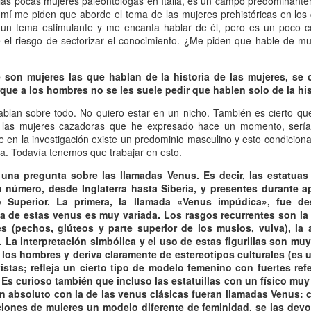
 las pocas mujeres paleontólogas en Italia, es un campo predominante
13
Por Caro Alfonso
 mí me piden que aborde el tema de las mujeres prehistóricas en los
 un tema estimulante y me encanta hablar de él, pero es un poco c
ace un año, Mona me salvó la vida. Llegué a la casa de mi hermana
e el riesgo de sectorizar el conocimiento. ¿Me piden que hable de m
espués de manejar muchas horas escuchando la misma lista de
emas desde que salí de mi casa.
e son mujeres las que hablan de la historia de las mujeres, se 
que a los hombres no se les suele pedir que hablen solo de la h
ablan sobre todo. No quiero estar en un nicho. También es cierto que
re las mujeres cazadoras que he expresado hace un momento, serí
 en la investigación existe un predominio masculino y esto condiciona
La lectora de la lectora
AN
irla. Todavía tenemos que trabajar en esto.
13
Por Cecilia Sorrentino
 una pregunta sobre las llamadas Venus. Es decir, las estatua
 número, desde Inglaterra hasta Siberia, y presentes durante 
veces, la lectora regresa a libros entrañables que leyó hace tiempo.
co Superior. La primera, la llamada «Venus impúdica», fue de
a de estas venus es muy variada. Los rasgos recurrentes son la
ta tarde le gustaría volver a Virginia Woolf.
es (pechos, glúteos y parte superior de los muslos, vulva), la
 La interpretación simbólica y el uso de estas figurillas son mu
ma un libro al azar y lo abre. Inmediatamente reconoce el cuarto.
los hombres y deriva claramente de estereotipos culturales (es 
ecorre algunas líneas…
stas; refleja un cierto tipo de modelo femenino con fuertes refe
 Es curioso también que incluso las estatuillas con un físico muy
rginia no está en su escritorio. Junto a la ventana, el pequeño sillón
 absoluto con la de las venus clásicas fueran llamadas Venus: c
ncentra la última luz que llega del jardín. Virginia lee. Algunas tardes
¿Broncearse? ¡Un quemo!
AN
ciones de mujeres un modelo diferente de feminidad, se las dev
e, entre el té y la cena.