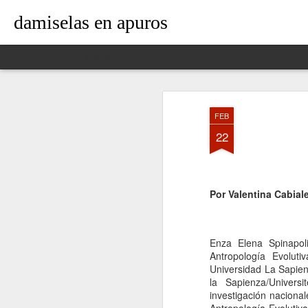
damiselas en apuros
Classic
Flipcard
Magazine
Mosaic
Sidebar
Snapshot
Timeslide
FEB
22
Por Valentina Cabial
Enza Elena Spinapoli
Antropología Evoluti
Universidad La Sapie
la Sapienza/Univer
investigación naciona