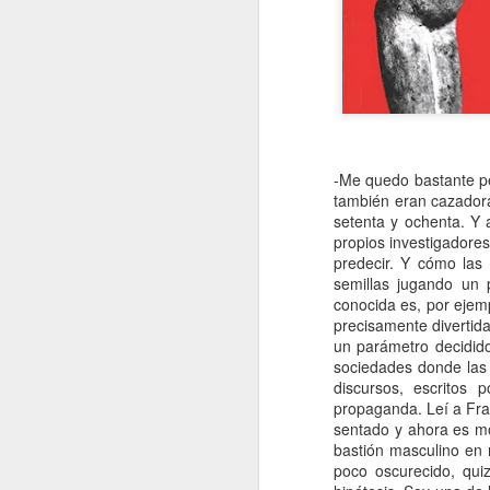
A
De
Si
un
es
-Me quedo bastante per
z
también eran cazadora
setenta y ochenta. Y
J
propios investigadore
predecir. Y cómo las
semillas jugando un 
“L
conocida es, por ejemp
c
precisamente divertid
fi
un parámetro decidid
el
sociedades donde las 
p
discursos, escritos 
fa
propaganda. Leí a Fra
sentado y ahora es m
bastión masculino en
poco oscurecido, qui
J