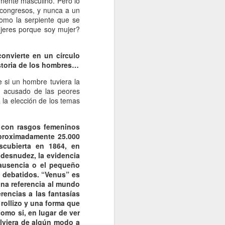
mente masculino. Pero lo
 congresos, y nunca a un
omo la serpiente que se
ujeres porque soy mujer?
convierte en un círculo
istoria de los hombres…
 si un hombre tuviera la
a acusado de las peores
 la elección de los temas
s con rasgos femeninos
aproximadamente 25.000
scubierta en 1864, en
 desnudez, la evidencia
 ausencia o el pequeño
y debatidos. “Venus” es
una referencia al mundo
rencias a las fantasías
 rollizo y una forma que
omo si, en lugar de ver
olviera de algún modo a