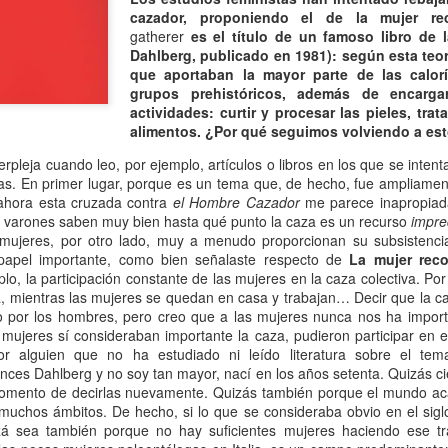
cazador, proponiendo el de la mujer rec
 Ciro Ramón Eyras, 1932-2019
gatherer
es el título de un famoso libro de 
Dahlberg, publicado en 1981): según esta teorí
trás de la ventana, junto al fuego, mi padre lee.
que aportaban la mayor parte de las calorí
grupos prehistóricos, además de encarg
 pienso en él, lo veo así, leyendo, la cabeza gris detrás del vidrio. Es
actividades: curtir y procesar las pieles, trata
a visión fugaz, apenas un segundo, la de mi padre, sentado de
alimentos. ¿Por qué seguimos volviendo a es
paldas, en su casita de fin de semana, en un barrio cerrado de la
pleja cuando leo, por ejemplo, artículos o libros en los que se intent
ona Sur.
s. En primer lugar, porque es un tema que, de hecho, fue ampliamen
 ahora esta cruzada contra
Al fin sola y, a la vez, tan bien acompañada
el Hombre Cazador
me parece inapropiada
AN
s varones saben muy bien hasta qué punto la caza es un recurso
impre
13
Por Guadalupe Treibel
 mujeres, por otro lado, muy a menudo proporcionan su subsistenci
papel importante, como bien señalaste respecto de
La mujer reco
a soledad implica que, aunque esté sola, estoy con alguien; es decir,
lo, la participación constante de las mujeres en la caza colectiva. Por
onmigo misma. Significa que soy dos en uno”, apuntó alguna vez la
a, mientras las mujeres se quedan en casa y trabajan… Decir que la c
lósofa fuera de serie Hannah Arendt, y esa frase es la llave que cierra
o por los hombres, pero creo que a las mujeres nunca nos ha import
 recorrido de Enfin seule (“Por fin sola”), libro de la periodista y
mujeres sí consideraban importante la caza, pudieron participar en 
odcaster Lauren Bastide que acaba de editarse en Francia con muy
por alguien que no ha estudiado ni leído literatura sobre el te
vorable acogida.
nces Dahlberg y no soy tan mayor, nací en los años setenta. Quizás ci
omento de decirlas nuevamente. Quizás también porque el mundo ac
 muchos ámbitos. De hecho, si lo que se consideraba obvio en el si
zá sea también porque no hay suficientes mujeres haciendo ese tr
Ganando dos verdaderos amores
AN