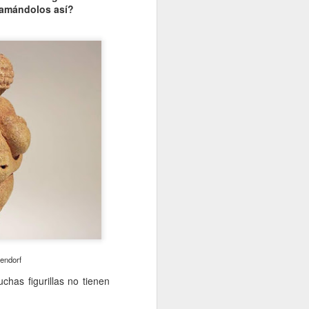
llamándolos así?
lendorf
has figurillas no tienen