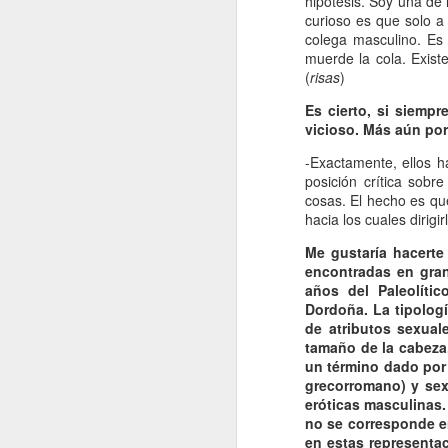
hipótesis. Soy una de
curioso es que solo a
colega masculino. Es
H
muerde la cola. Exist
d
(
risas
)
t
Es cierto, si siempr
vicioso. Más aún por
-Exactamente, ellos h
posición crítica sob
cosas. El hecho es que
J
hacia los cuales dirig
Me gustaría hacerte
encontradas en gran
A 
años del Paleolíti
Dordoña. La tipologí
Es
de atributos sexual
tamaño de la cabeza.
To
un término dado por 
R
grecorromano) y sexi
eróticas masculinas.
Vi
no se corresponde en
co
J
en estas representa
le