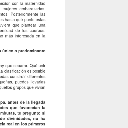
onexión con la maternidad
n mujeres embarazadas.
ntos. Posteriormente las
 es hasta qué punto estas
tuviera que plantear una
versidad de los cuerpos:
ho más interesada en la
ado único o predominante
hay que separar. Qué unir
a clasificación es posible
edas construir diferentes
ueñas, puedes llevarlas
aquellos grupos que vivían
pa, antes de la llegada
ades que favorecían la
imbutas, te pregunto si
s de divinidades, no ha
ia real en los primeros