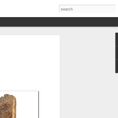
Darín,
nico
toria
a Hannah
 este siglo
ocracias,
de las
 alucinante
ladora.
en
 judío-
 toda