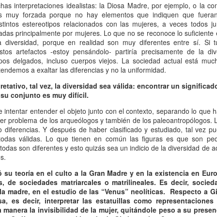
rincipalmente masculina.
chas interpretaciones idealistas: la Diosa Madre, por ejemplo, o la c
13
Por Florencia Bendersky
s muy forzada porque no hay elementos que indiquen que fuera
stintos estereotipos relacionados con las mujeres, a veces todos ju
00 Damiselas. Hemos recorrido un largo camino, muchachas,
diadas principalmente por mujeres. Lo que no se reconoce lo suficiente
rafraseando a los varones publicistas de los años 70 con el fin de
la diversidad, porque en realidad son muy diferentes entre sí. Si 
ndernos a las mujeres cigarrillos (y habrían dicho casi cualquier otra
estos artefactos -estoy pensándolo- partiría precisamente de la di
sa con tal de inducirnos a comprar otro producto). Pero en el caso de
pos delgados, incluso cuerpos viejos. La sociedad actual está muc
miselas, es real el extenso recorrido de este espacio, con mi casi
tendemos a exaltar las diferencias y no la uniformidad.
ntinuo acompañamiento dentro del universo literario que se fue
nstruyendo entre sus damiselas firmantes y las/os lectores/as.
pretativo, tal vez, la diversidad sea válida: encontrar un signific
su conjunto es muy difícil.
Sorpresa y media: Peña desencadenado
AN
 intentar entender el objeto junto con el contexto, separando lo que 
13
imer problema de los arqueólogos y también de los paleoantropólogos. L
Por M.S.
o diferencias. Y después de haber clasificado y estudiado, tal vez pu
todas válidas. Lo que tienen en común las figuras es que son peq
 hay en la actualidad un representante cabal de la cinefilia -ese amour
todas son diferentes y esto quizás sea un indicio de la diversidad de 
u sin medida por el llamado séptimo arte-, esa persona es, a no
s.
udarlo, Fernando Martín Peña. Alguien que desde muy joven se dedicó
 cine como quien entra en religión, cumpliendo una vocación sagrada
su teoría en el culto a la Gran Madre y en la existencia en Euro
n entrega absoluta desde los 8, cuando recibió de regalo de su padre
, de sociedades matriarcales o matrilineales. Es decir, socied
 proyector de super 8.
e la madre, en el estudio de las “Venus” neolíticas. Respecto a G
sa, es decir, interpretar las estatuillas como representacione
manera la invisibilidad de la mujer, quitándole peso a su presenc