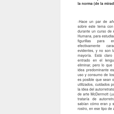
la norma (de la mira
Me
d
-Hace un par de año
fo
sobre este tema con 
E
durante un curso de 
es
Humana, para estudia
m
figurillas para e
A
efectivamente cara
evidentes, y no son 
mayoría. Está clar
J
entrado en el lengu
eliminar, pero lo que
idea predominante es
M
uso y consumo de lo
di
es posible que sean 
ha
utilizados, cuidados
la idea del autorretrat
Co
de arte McDermott (¡u
mu
trataría de autorre
el
sabían cómo eran y se
rostro, en ese tipo de
En
J