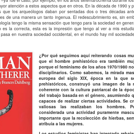
ina –ya fue el caso, por ejemplo, en los años setenta/ochenta durante l
mundo de quienes la siguen queriendo y admirando se detuvo,
yor atención a estos aspectos que en otros. En la década de 1990 y p
ntre el shock y un enorme desconsuelo. Tan adorable y honesta como
 que los arqueólogos daban por sentadas dos o tres décadas ant
rsona, tan excelente y angelada como actriz, tan amorosa y atenta
es de una manera un tanto ingenua. El redescubrimiento es, sin emb
n su maternidad elegida y conquistada palmo a palmo... Cómo no
ología tengo la misma sensación que tengo para la sociedad en genera
nsar en su queridísimo hijo adoptivo Osqui Ferrero, que resultó,
ón es la correcta, esta es la impresión que tengo al ver a mis estud
vencísimo, una notable revelación como actor en Más bello que la
pasa en nuestra sociedad occidental, en el mundo hay mil sociedade
erte (2022).
¿Por qué seguimos aquí reiterando cosas mu
Mi Rob Reiner privado
AN
que el hombre prehistórico era también muj
13
Por Moira Soto
porque el feminismo de los años 1970/1980 no
disciplinarios. Como sabemos, la mirada mas
rrador de varios cuentos románticos fílmicos para gente adulta,
europea del siglo XIX, época en la que se
ersona muy querida en la farándula hollywoodense y más allá,
prehistóricos, construyó una imagen de la m
omprometido activista del partido demócrata, Rob Reiner -como es
coherente con la cultura patriarcal de la époc
y sabido por la difusión que tuvo la noticia- fue víctima de la muerte
del trabajo basada en el género, asumiendo q
s horrible que pudiera tener alguien de sus quilates. Una jugarreta
capaces de realizar ciertas actividades. Se c
lvada del destino que, en general -salvo a individuos desalmados
valiosas las realizaban los hombres. P
mo el “presidente” actual de los Estados Unidos-, costó asumir.
considerada una actividad puramente mascul
importante que la recolección de hierbas, semi
atribuía a las mujeres.
Mi padre lee
AN
13
Por María José Eyras
Los estudios feministas han intentado rebaja