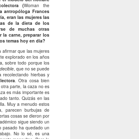
olectora (
Woman the
la antropóloga Frances
a, eran las mujeres las
as de la dieta de los
arse de muchas otras
r la carne, preparar los
tos temas hoy en día?
a afirmar que las mujeres
te explorado en los años
, sobre todo porque los
decible
, que no se puede
a recolectando hierbas y
lectora
. Otra cosa bien
 otra parte, la caza no es
aza es más importante es
ado tanto. Quizás en las
ella. Muy a menudo estos
ma, parecen burbujas de
ertas cosas se dieron por
adémico sigue siendo un
glo pasado ha quedado un
abajo. No lo sé, es una