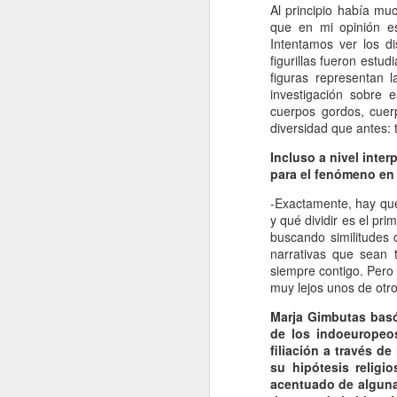
p
Al principio había mu
que en mi opinión e
Intentamos ver los di
1
figurillas fueron estu
pa
figuras representan 
ve
investigación sobre 
co
cuerpos gordos, cuer
Da
diversidad que antes: 
co
co
Incluso a nivel inter
para el fenómeno en 
J
-Exactamente, hay que
y qué dividir es el pr
buscando similitudes 
narrativas que sean 
Si
siempre contigo. Pero 
fo
muy lejos unos de otro
d
al
Marja Gimbutas basó 
co
de los indoeuropeos
un
filiación a través d
su hipótesis religio
acentuado de alguna 