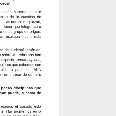
uceda”.
Un cavaliere della patria
JAN
13
Por Sonia Novello
pasado, y ciertamente lo
bién de la cuestión de
“Ser abofeteado teniendo las
res las que se desplazan,
manos atadas detrás de la
de tener que integrarse a
espalda
to de su grupo de origen,
les resultaba mucho más
es algo que no le deseo a nadie”.
 de la identificación del
Amadeo Novello. Diario de guerra.
s sobre la prehistoria han
a especie,
Homo sapiens
,
Su primera fuga fue una noche
 mujeres que sabemos con
estrellada. Cuenta que avanzaban
ruible a partir del ADN
arrastrándose por tierra solo
tos en un mar de dominio
cuando las nubes tapaban la luna.
Es que esta iluminaba demasiado
el borde de la carretera de
 pocas disciplinas que
pedregullo llena de barro y de
 que puede, a pesar de
pozos de la zona de montaña por
la que se desplazaban, bajo el
cielo de Yugoslavia.
retamos el pasado está
ente. Hay momentos en la