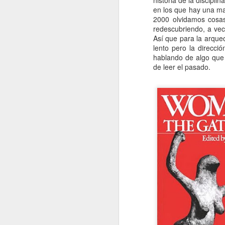
historia de la discipl
en los que hay una ma
e
2000 olvidamos cosas
pe
redescubriendo, a vec
e
Así que para la arque
pe
lento pero la direcci
jo
hablando de algo que 
mu
de leer el pasado.
J
Na
p
c
mu
má
ma
co
J