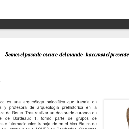
Hannah Arendt y Alejandra 
JAN
13
un afortunado encuentro escé
Somos el pasado oscuro del mundo, hacemos el presente
Por Moira Soto
"Lo que ha sucedido puede volver a suceder": la premoni
advertencia de la brillante filósofa, politóloga, periodist
e
Arendt (1906- 1975) resuena con desgraciada vigencia en
21, en estos precisos momentos de amenaza a las dem
de hechos de ilegalidad y crueldad crecientes por parte 
grandes potencias, de gobiernos talibanes, de un avance
ce es una arqueóloga paleolítica que trabaja en
de la ultraderecha más reaccionaria, caprichosa y avasal
va y profesora de arqueología prehistórica en la
nza de Roma. Tras realizar un doctorado europeo en
Arendt, de cuya muerte a los 69 se cumplieron 50 años 
sité de Bordeaux 1, formó parte de grupos de
diciembre pasado, fue una pensadora alemana -de origen
les e internacionales trabajando en el Max Planck de
original, audaz, a contracorriente, inconformista, libre de