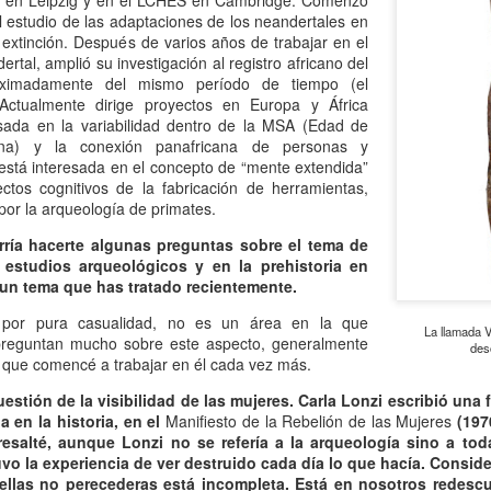
va en Leipzig y en el LCHES en Cambridge. Comenzó
atadura, que no le temió a la polémica.
l estudio de las adaptaciones de los neandertales en
 extinción. Después de varios años de trabajar en el
tal, amplió su investigación al registro africano del
ximadamente del mismo período de tiempo (el
. Actualmente dirige proyectos en Europa y África
esada en la variabilidad dentro de la MSA (Edad de
ana) y la conexión panafricana de personas y
está interesada en el concepto de “mente extendida”
ctos cognitivos de la fabricación de herramientas,
r la arqueología de primates.
rría hacerte algunas preguntas sobre el tema de
 estudios arqueológicos y en la prehistoria en
s un tema que has tratado recientemente.
ó por pura casualidad, no es un área en la que
La llamada 
preguntan mucho sobre este aspecto, generalmente
des
í que comencé a trabajar en él cada vez más.
stión de la visibilidad de las mujeres. Carla Lonzi escribió una 
a en la historia, en el
Manifiesto de la Rebelión de las Mujeres
(197
esalté, aunque Lonzi no se refería a la arqueología sino a tod
tuvo la experiencia de ver destruido cada día lo que hacía. Consi
ellas no perecederas está incompleta. Está en nosotros redescu