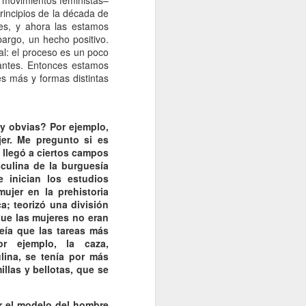
os movimientos feministas–
rincipios de la década de
es, y ahora las estamos
argo, un hecho positivo.
l: el proceso es un poco
iantes. Entonces estamos
s más y formas distintas
y obvias? Por ejemplo,
er. Me pregunto si es
 llegó a ciertos campos
culina de la burguesía
 inician los estudios
ujer en la prehistoria
a; teorizó una división
ue las mujeres no eran
reía que las tareas más
or ejemplo, la caza,
ina, se tenía por más
llas y bellotas, que se
r el modelo del hombre