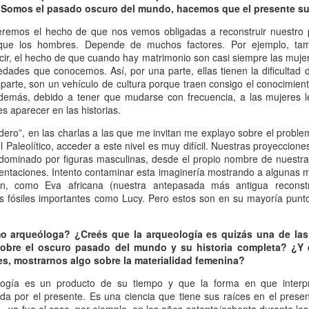
“Somos el pasado oscuro del mundo, hacemos que el presente s
Escribir contra toda
Marta Lubos (16/8/1943-
JAN
JAN
adversidad (estrepitosa)
27/3/2026): Retrato de
13
13
deremos el hecho de que nos vemos obligadas a reconstruir nuestro 
una mujer en armonía
Por Teresa Donato
 que los hombres. Depende de muchos factores. Por ejemplo, tam
Hace 10 años, ella fue la "chica
ecir, el hecho de que cuando hay matrimonio son casi siempre las muje
Cuando estudiaba en la facultad,
de tapa" de Damiselas: una
edades que conocemos. Así, por una parte, ellas tienen la dificultad 
preparando el examen de
denominación que seguramente le
 parte, son un vehículo de cultura porque traen consigo el conocimien
etnografía -el más difícil de la
habría dado risa a Marta Lubos,
demás, debido a tener que mudarse con frecuencia, a las mujeres 
carrera-, hubo un día que, entre
una artista en absoluto pagada de
es aparecer en las historias.
fichas, fotocopias, libros, café,
sí misma, una persona libre de
Damiselas Nº 1, a modo de editorial
AN
ero”, en las charlas a las que me invitan me explayo sobre el problema
puchos y la Olivetti portátil
toda presunción y más bien
13
Allá por las postrimerías del año 2012 se publicó la primera
el Paleolítico, acceder a este nivel es muy difícil. Nuestras proyeccione
celeste, me dije: “Esto es lo que
renuente a dar entrevistas. Pero
edición de Damiselas en apuros, precedida del siguiente introito:
 dominado por figuras masculinas, desde el propio nombre de nuestr
quiero hacer toda la vida”.
en esta ocasión,
sentaciones. Intento contaminar esta imaginería mostrando a algunas
Mientras estaba leyendo y
afortunadamente, se avino a
o primero que hay que saber es que una damisela no es ni una dama
ron, como Eva africana (nuestra antepasada más antigua reconst
escribiendo en silencio encerrada
responder, afable y espontánea,
 una damita (dicho esto siguiendo las instrucciones de T.S. Eliot para
os fósiles importantes como Lucy. Pero estos son en su mayoría pun
en mi habitación, las horas no
divertida o apasionada -según el
ber diferenciar un gato de un perro).
pasaban. Me veo tal cual, como si
tema-, siempre yendo al punto,
estuviera viviéndolo ahora.
sin el menor rodeo. Así, fueron
o arqueóloga? ¿Creés que la arqueología es quizás una de las
apareciendo la pianista, la
sobre el oscuro pasado del mundo y su historia completa? ¿Y
escultora, la cocinera que brinda
es, mostrarnos algo sobre la materialidad femenina?
una receta.
logía es un producto de su tiempo y que la forma en que interp
Gaby Ferrero (1/7/1961- 20/1/2026)
AN
ada por el presente. Es una ciencia que tiene sus raíces en el pres
13
Sus ojos se cerraron -anticipadamente, inesperadamente- y el