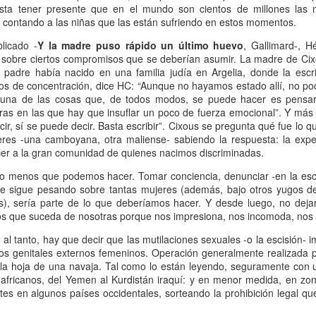
nista tener presente que en el mundo son cientos de millones las 
Escribir contra toda
Marta Lubos (16/8/1943-
JAN
JAN
, contando a las niñas que las están sufriendo en estos momentos.
adversidad (estrepitosa)
27/3/2026): Retrato de
13
13
una mujer en armonía
Por Teresa Donato
blicado -
Y la madre puso rápido un último huevo
, Gallimard-, H
Hace 10 años, ella fue la "chica
s sobre ciertos compromisos que se deberían asumir. La madre de Ci
Cuando estudiaba en la facultad,
de tapa" de Damiselas: una
 padre había nacido en una familia judía en Argelia, donde la escri
preparando el examen de
denominación que seguramente le
os de concentración, dice HC: “Aunque no hayamos estado allí, no po
etnografía -el más difícil de la
habría dado risa a Marta Lubos,
“una de las cosas que, de todos modos, se puede hacer es pensar”. S
carrera-, hubo un día que, entre
una artista en absoluto pagada de
bras en las que hay que insuflar un poco de fuerza emocional”. Y más
fichas, fotocopias, libros, café,
sí misma, una persona libre de
ir, sí se puede decir. Basta escribir”. Cixous se pregunta qué fue lo q
Damiselas Nº 1, a modo de editorial
AN
puchos y la Olivetti portátil
toda presunción y más bien
res -una camboyana, otra maliense- sabiendo la respuesta: la expe
13
Allá por las postrimerías del año 2012 se publicó la primera
celeste, me dije: “Esto es lo que
renuente a dar entrevistas. Pero
cer a la gran comunidad de quienes nacimos discriminadas.
edición de Damiselas en apuros, precedida del siguiente introito:
quiero hacer toda la vida”.
en esta ocasión,
 lo menos que podemos hacer. Tomar conciencia, denunciar -en la es
Mientras estaba leyendo y
afortunadamente, se avino a
o primero que hay que saber es que una damisela no es ni una dama
que sigue pesando sobre tantas mujeres (además, bajo otros yugos 
escribiendo en silencio encerrada
responder, afable y espontánea,
 una damita (dicho esto siguiendo las instrucciones de T.S. Eliot para
es), sería parte de lo que deberíamos hacer. Y desde luego, no de
en mi habitación, las horas no
divertida o apasionada -según el
ber diferenciar un gato de un perro).
lejos que suceda de nosotras porque nos impresiona, nos incomoda, no
pasaban. Me veo tal cual, como si
tema-, siempre yendo al punto,
estuviera viviéndolo ahora.
sin el menor rodeo. Así, fueron
al tanto, hay que decir que las mutilaciones sexuales -o la escisión- i
apareciendo la pianista, la
nos genitales externos femeninos. Operación generalmente realizada p
escultora, la cocinera que brinda
o la hoja de una navaja. Tal como lo están leyendo, seguramente con u
una receta.
s africanos, del Yemen al Kurdistán iraquí: y en menor medida, en zo
Gaby Ferrero (1/7/1961- 20/1/2026)
tes en algunos países occidentales, sorteando la prohibición legal qu
AN
13
Sus ojos se cerraron -anticipadamente, inesperadamente- y el