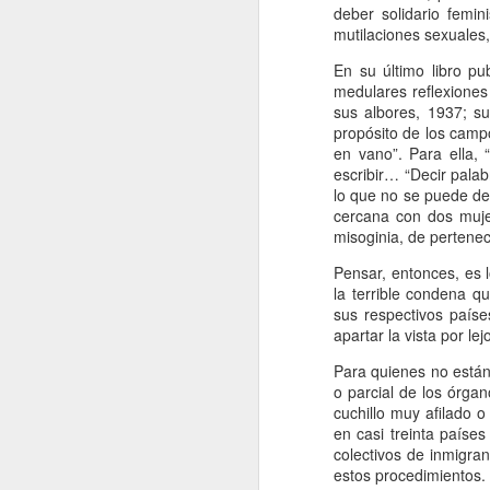
deber solidario femi
Retorno ilusionado a
JAN
mutilaciones sexuales
Carmen Martín Gaite
13
Por Cecilia Sorrentino
En su último libro pu
medulares reflexione
“Una vuelve siempre a los viejos
sus albores, 1937; su
sitios donde amó la vida”, canta
propósito de los camp
Chavela. Y aunque su amigo de
en vano”. Para ella, 
Úbeda la contradiga en otra
escribir… “Decir pala
canción: “al lugar donde has sido
lo que no se puede dec
J
feliz no debieras tratar de volver”,
cercana con dos muje
yo regreso a Nubosidad variable,
misoginia, de pertene
la novela de Carmen Martín Gaite,
Pensar, entonces, es
veinte años después.
L
la terrible condena 
ni
sus respectivos país
Tiene algo de aventura. Quizás no
sa
apartar la vista por 
recupere aquel estado de
deslumbramiento pero también
Para quienes no están 
podrían suscitarse otros nuevos.
o parcial de los órga
Será un reencuentro con mis
cuchillo muy afilado 
marcas y subrayados.
en casi treinta paíse
colectivos de inmigran
J
estos procedimientos.