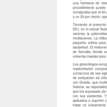
una treintena de chi
procedimiento puede 
A
consignaba que el 60 p
y un 25 por ciento, op
De
Tornando al presunto
Si
DC), en el actual Sud
un
varones la paternida
es
mutilaciones. La infib
z
pequeño orificio para
esclavitud. El misione
J
de Somalia, donde exi
volverlas ineptas par
“L
Los ginecólogos europe
c
masturbación compuls
fi
comienzos de ese sigl
el
de extirpación de clí
p
von Graefe, que mutil
fa
histeria, se especiali
que fue expulsado de 
con sus pacientes. Y
aplicados a suprimir 
J
tratar no únicamente