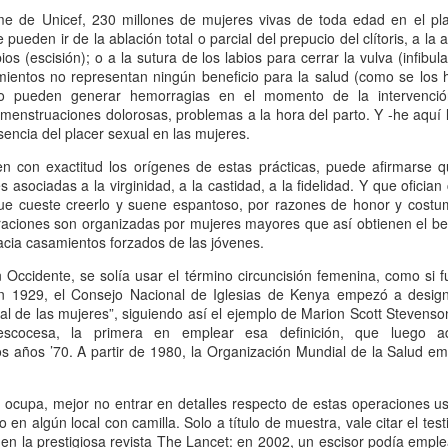
mundo de quienes la siguen queriendo y admirando se detuvo,
rme de Unicef, 230 millones de mujeres vivas de toda edad en el pl
ntre el shock y un enorme desconsuelo. Tan adorable y honesta como
eden ir de la ablación total o parcial del prepucio del clítoris, a la ab
rsona, tan excelente y angelada como actriz, tan amorosa y atenta
abios (escisión); o a la sutura de los labios para cerrar la vulva (infibu
n su maternidad elegida y conquistada palmo a palmo... Cómo no
mientos no representan ningún beneficio para la salud (como se los ha
nsar en su queridísimo hijo adoptivo Osqui Ferrero, que resultó,
 pueden generar hemorragias en el momento de la intervención, 
vencísimo, una notable revelación como actor en Más bello que la
, menstruaciones dolorosas, problemas a la hora del parto. Y -he aquí
erte (2022).
sencia del placer sexual en las mujeres.
 con exactitud los orígenes de estas prácticas, puede afirmarse 
s asociadas a la virginidad, a la castidad, a la fidelidad. Y que oficia
Mi Rob Reiner privado
AN
que cueste creerlo y suene espantoso, por razones de honor y cost
13
Por Moira Soto
eraciones son organizadas por mujeres mayores que así obtienen el be
acia casamientos forzados de las jóvenes.
rrador de varios cuentos románticos fílmicos para gente adulta,
 Occidente, se solía usar el término circuncisión femenina, como si f
ersona muy querida en la farándula hollywoodense y más allá,
n 1929, el Consejo Nacional de Iglesias de Kenya empezó a design
omprometido activista del partido demócrata, Rob Reiner -como es
al de las mujeres”, siguiendo así el ejemplo de Marion Scott Stevens
y sabido por la difusión que tuvo la noticia- fue víctima de la muerte
scocesa, la primera en emplear esa definición, que luego ado
s horrible que pudiera tener alguien de sus quilates. Una jugarreta
s años ’70. A partir de 1980, la Organización Mundial de la Salud e
lvada del destino que, en general -salvo a individuos desalmados
mo el “presidente” actual de los Estados Unidos-, costó asumir.
 ocupa, mejor no entrar en detalles respecto de estas operaciones u
 o en algún local con camilla. Solo a título de muestra, vale citar el t
Mi padre lee
AN
en la prestigiosa revista The Lancet: en 2002, un escisor podía emple
13
Por María José Eyras