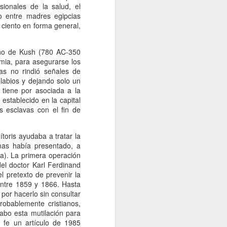
ionales de la salud, el
o entre madres egipcias
 ciento en forma general,
eino de Kush (780 AC-350
amia, para asegurarse los
as no rindió señales de
 labios y dejando solo un
 tiene por asociada a la
establecido en la capital
s esclavas con el fin de
toris ayudaba a tratar la
mas había presentado, a
a). La primera operación
el doctor Karl Ferdinand
 pretexto de prevenir la
, entre 1859 y 1866. Hasta
por hacerlo sin consultar
obablemente cristianos,
cabo esta mutilación para
a fe un artículo de 1985