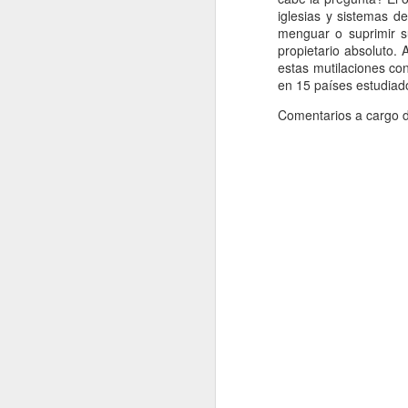
iglesias y sistemas d
menguar o suprimir su
Me
propietario absoluto.
d
estas mutilaciones co
fo
en 15 países estudiad
E
Comentarios a cargo de
es
m
A
J
M
di
ha
Co
mu
el
En
J