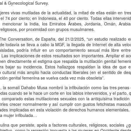
13
Por Caro Alfonso
al & Gynecological Survey.
eres vivas mutiladas de la actualidad, la mitad de ellas están en tres
ace un año, Mona me salvó la vida. Llegué a la casa de mi hermana
 el 74 por ciento; en Indonesia, el 40 por ciento. Todas ellas interveni
espués de manejar muchas horas escuchando la misma lista de
 mencionar la India, los Emiratos Árabes, Jordania, Omán, Arabi
emas desde que salí de mi casa.
 religiosos, por proximidad con grupos musulmanes.
The Conversation, de España, del 21/2/2025, “un estudio realizado e
e todavía se lleva a cabo la MGF, la llegada de Internet de alta velo
isladas, podría influir en un comportamiento sexual más libre entr
..) Las implicaciones de estos resultados son importantes. Ampliar el ac
onen directamente el estigma que respalda la mutilación genital femeni
La lectora de la lectora
AN
ra bajar su incidencia. Estos hallazgos respaldan la idea de que e
13
Por Cecilia Sorrentino
cultural más amplio hacia conductas liberales (en el sentido de des
ación genital femenina se vuelva cada vez más obsoleta”.
veces, la lectora regresa a libros entrañables que leyó hace tiempo.
la somalí Dahabo Musa nombró la infibulación como las tres penas d
ta tarde le gustaría volver a Virginia Woolf.
as cuando se le hace un corte en los labios intervenidos, y el parto, 
n comparado estas mutilaciones sexuales con la antiquísima tradición
ma un libro al azar y lo abre. Inmediatamente reconoce el cuarto.
rles crecer normalmente y así cumplir con gustos fetichistas mascul
ecorre algunas líneas…
ades implicadas en esta violación de derechos humanos elementales, l
na mujer infibulada…
rginia no está en su escritorio. Junto a la ventana, el pequeño sillón
ncentra la última luz que llega del jardín. Virginia lee. Algunas tardes
ina que persiste, apela a factores culturales, religiosos, sociales ¿
¿Broncearse? ¡Un quemo!
AN
e, entre el té y la cena.
bjetivo -como la represión impuesta a las mujeres en Occidente desde 