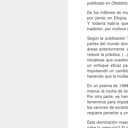
publicado en Obstetric
De los millones de muj
H
por ciento; en Etiopía,
d
Y todavía habría que
t
tradición, por motivos
Según la publicación 
partes del mundo dond
áreas anteriormente a
reducir la práctica. (.
iniciativas que cuesti
J
un enfoque eficaz pa
impulsando un cambio 
haciendo que la mutil
A 
En un poema de 1988, 
Es
misma; la noche de bod
Por otra parte, se ha
To
femeninos para impedi
R
los varones de socied
requiere penetrar a u
Vi
co
Esta dominación mascul
J
le
cabe la pregunta? El o