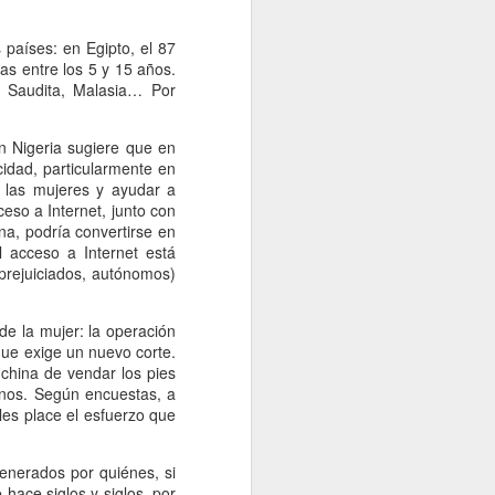
 países: en Egipto, el 87
das entre los 5 y 15 años.
a Saudita, Malasia… Por
n Nigeria sugiere que en
cidad, particularmente en
e las mujeres y ayudar a
ceso a Internet, junto con
na, podría convertirse en
l acceso a Internet está
prejuiciados, autónomos)
e la mujer: la operación
que exige un nuevo corte.
 china de vendar los pies
inos. Según encuestas, a
es place el esfuerzo que
generados por quiénes, si
hace siglos y siglos, por