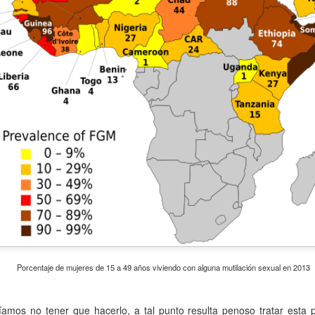
atadura, que no le temió a la polémica.
Porcentaje de mujeres de 15 a 49 años viviendo con alguna mutilación sexual en 2013
íamos no tener que hacerlo, a tal punto resulta penoso tratar esta 