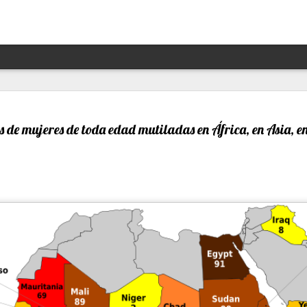
Hannah Arendt y Alejandra 
JAN
13
un afortunado encuentro escé
s de mujeres de toda edad mutiladas en África, en Asia, e
Por Moira Soto
"Lo que ha sucedido puede volver a suceder": la premoni
advertencia de la brillante filósofa, politóloga, periodist
Arendt (1906- 1975) resuena con desgraciada vigencia en
21, en estos precisos momentos de amenaza a las dem
de hechos de ilegalidad y crueldad crecientes por parte 
grandes potencias, de gobiernos talibanes, de un avance
de la ultraderecha más reaccionaria, caprichosa y avasal
Arendt, de cuya muerte a los 69 se cumplieron 50 años 
diciembre pasado, fue una pensadora alemana -de origen
original, audaz, a contracorriente, inconformista, libre de