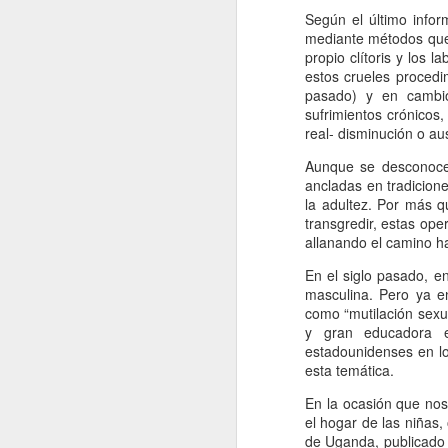
Según el último info
e
mediante métodos que pu
pe
propio clítoris y los l
e
estos crueles procedi
pe
pasado) y en cambio
jo
sufrimientos crónicos
mu
real- disminución o au
Aunque se desconocen
ancladas en tradicione
J
la adultez. Por más 
transgredir, estas op
allanando el camino h
Na
En el siglo pasado, en
p
masculina. Pero ya e
c
como “mutilación sexu
mu
y gran educadora e
má
estadounidenses en lo
ma
esta temática.
co
En la ocasión que nos
el hogar de las niñas,
J
de Uganda, publicado 