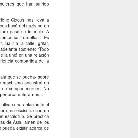
mujeres que han sufrido
Un cavaliere della patria
JAN
13
Por Sonia Novello
élène Cixous nos lleva a
“Ser abofeteado teniendo las
xous huyó del nazismo en
manos atadas detrás de la
tora pasó su infancia. A
espalda
demos salir de ellos… Es
alir a la calle, gritar,
es algo que no le deseo a nadie”.
 adelante sostiene: “Todo
ue la unió en una relación
Amadeo Novello. Diario de guerra.
riencia compartida de la
Su primera fuga fue una noche
cala que se pueda- sobre
estrellada. Cuenta que avanzaban
de machismo ancestral en
arrastrándose por tierra solo
jar de compadecernos. No
cuando las nubes tapaban la luna.
s perturba enterarnos…
Es que esta iluminaba demasiado
el borde de la carretera de
mplican una ablación total
pedregullo llena de barro y de
or un/a escisor/a con un
pozos de la zona de montaña por
n escalofrío. Se practica
la que se desplazaban, bajo el
nas de Asia, amén de los
cielo de Yugoslavia.
e pueda existir acerca de