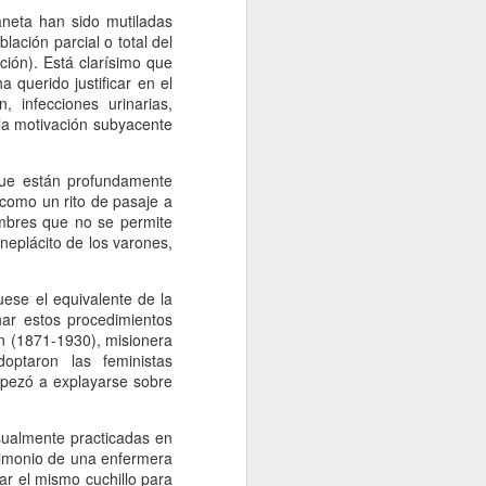
aneta han sido mutiladas
lación parcial o total del
lación). Está clarísimo que
 querido justificar en el
infecciones urinarias,
 la motivación subyacente
que están profundamente
n como un rito de pasaje a
umbres que no se permite
neplácito de los varones,
uese el equivalente de la
ar estos procedimientos
on (1871-1930), misionera
ptaron las feministas
mpezó a explayarse sobre
sualmente practicadas en
estimonio de una enfermera
ar el mismo cuchillo para