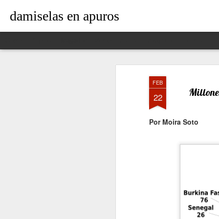
damiselas en apuros
Classic
Flipcard
Magazine
Mosaic
Sidebar
Snapshot
Timeslide
FEB
Millone
22
Por Moira Soto