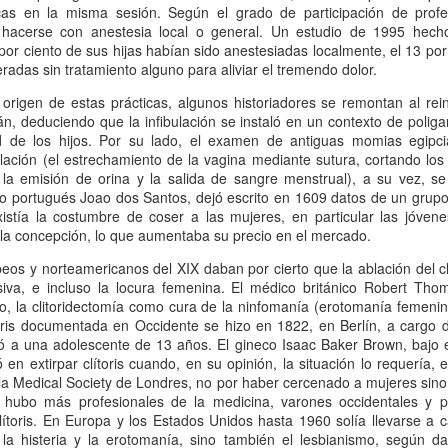
cas en la misma sesión. Según el grado de participación de profes
hacerse con anestesia local o general. Un estudio de 1995 hech
 Ciro Ramón Eyras, 1932-2019
or ciento de sus hijas habían sido anestesiadas localmente, el 13 por
eradas sin tratamiento alguno para aliviar el tremendo dolor.
trás de la ventana, junto al fuego, mi padre lee.
 origen de estas prácticas, algunos historiadores se remontan al r
 pienso en él, lo veo así, leyendo, la cabeza gris detrás del vidrio. Es
án, deduciendo que la infibulación se instaló en un contexto de polig
a visión fugaz, apenas un segundo, la de mi padre, sentado de
d de los hijos. Por su lado, el examen de antiguas momias egipci
paldas, en su casita de fin de semana, en un barrio cerrado de la
ulación (el estrechamiento de la vagina mediante sutura, cortando los
ona Sur.
 la emisión de orina y la salida de sangre menstrual), a su vez, se
ro portugués Joao dos Santos, dejó escrito en 1609 datos de un grupo 
Al fin sola y, a la vez, tan bien acompañada
AN
stía la costumbre de coser a las mujeres, en particular las jóvene
13
Por Guadalupe Treibel
a la concepción, lo que aumentaba su precio en el mercado.
a soledad implica que, aunque esté sola, estoy con alguien; es decir,
os y norteamericanos del XIX daban por cierto que la ablación del clí
onmigo misma. Significa que soy dos en uno”, apuntó alguna vez la
iva, e incluso la locura femenina. El médico británico Robert Tho
lósofa fuera de serie Hannah Arendt, y esa frase es la llave que cierra
o, la clitoridectomía como cura de la ninfomanía (erotomanía femenin
 recorrido de Enfin seule (“Por fin sola”), libro de la periodista y
toris documentada en Occidente se hizo en 1822, en Berlín, a cargo d
odcaster Lauren Bastide que acaba de editarse en Francia con muy
ó a una adolescente de 13 años. El gineco Isaac Baker Brown, bajo el
vorable acogida.
zó en extirpar clítoris cuando, en su opinión, la situación lo requería
la Medical Society de Londres, no por haber cercenado a mujeres sino 
 hubo más profesionales de la medicina, varones occidentales y pr
clítoris. En Europa y los Estados Unidos hasta 1960 solía llevarse a 
Ganando dos verdaderos amores
AN
 la histeria y la erotomanía, sino también el lesbianismo, según d