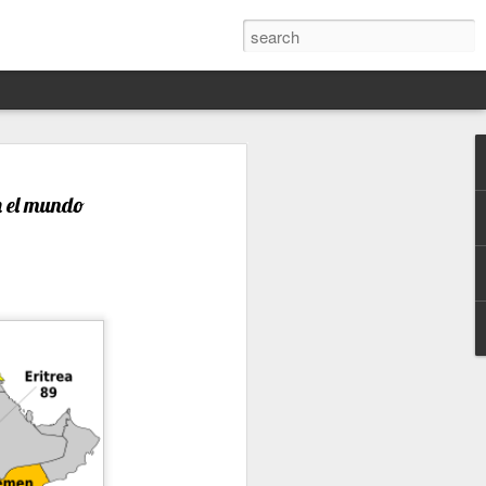
Darín,
nico
n el mundo
toria
a Hannah
 este siglo
ocracias,
de las
 alucinante
ladora.
en
 judío-
 toda