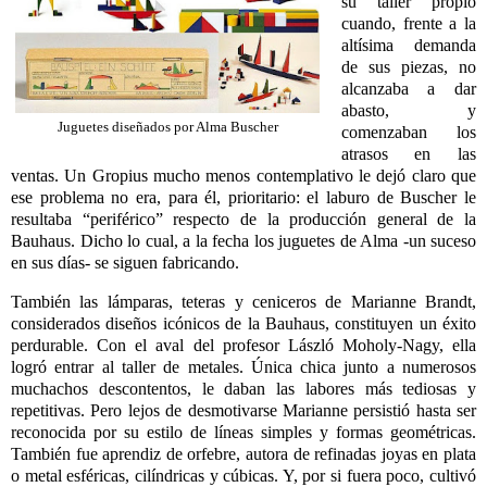
su taller propio
cuando, frente a la
altísima demanda
de sus piezas, no
alcanzaba a dar
abasto, y
Juguetes diseñados por Alma Buscher
comenzaban los
atrasos en las
ventas. Un Gropius mucho menos contemplativo le dejó claro que
ese problema no era, para él, prioritario: el laburo de Buscher le
resultaba “periférico” respecto de la producción general de la
Bauhaus. Dicho lo cual, a la fecha los juguetes de Alma -un suceso
en sus días- se siguen fabricando.
También las lámparas, teteras y ceniceros de Marianne Brandt,
considerados diseños icónicos de la Bauhaus, constituyen un éxito
perdurable. Con el aval del profesor László Moholy-Nagy, ella
logró entrar al taller de metales. Única chica junto a numerosos
muchachos descontentos, le daban las labores más tediosas y
repetitivas. Pero lejos de desmotivarse Marianne persistió hasta ser
reconocida por su estilo de líneas simples y formas geométricas.
También fue aprendiz de orfebre, autora de refinadas joyas en plata
o metal esféricas, cilíndricas y cúbicas. Y, por si fuera poco, cultivó