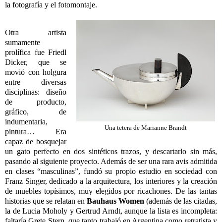
la fotografía y el fotomontaje.
Otra artista
sumamente
prolífica fue Friedl
Dicker, que se
movió con holgura
entre diversas
disciplinas: diseño
de producto,
gráfico, de
indumentaria,
Una tetera de Marianne Brandt
pintura… Era
capaz de bosquejar
un gato perfecto en dos sintéticos trazos, y descartarlo sin más,
pasando al siguiente proyecto. Además de ser una rara avis admitida
en clases “masculinas”, fundó su propio estudio en sociedad con
Franz Singer, dedicado a la arquitectura, los interiores y la creación
de muebles topísimos, muy elegidos por ricachones. De las tantas
historias que se relatan en
Bauhaus Women
(además de las citadas,
la de Lucia Moholy y Gertrud Arndt, aunque la lista es incompleta:
faltaría Grete Stern, que tanto trabajó en Argentina como retratista y