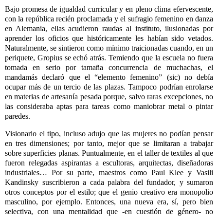
Bajo promesa de igualdad curricular y en pleno clima efervescente,
con la república recién proclamada y el sufragio femenino en danza
en Alemania, ellas acudieron raudas al instituto, ilusionadas por
aprender los oficios que históricamente les habían sido vetados.
Naturalmente, se sintieron como mínimo traicionadas cuando, en un
periquete, Gropius se echó atrás. Temiendo que la escuela no fuera
tomada en serio por tamaña concurrencia de muchachas, el
mandamás declaró que el “elemento femenino” (sic) no debía
ocupar más de un tercio de las plazas. Tampoco podrían enrolarse
en materias de artesanía pesada porque, salvo raras excepciones, no
las consideraba aptas para tareas como maniobrar metal o pintar
paredes.
Visionario el tipo, incluso adujo que las mujeres no podían pensar
en tres dimensiones; por tanto, mejor que se limitaran a trabajar
sobre superficies planas. Puntualmente, en el taller de textiles al que
fueron relegadas aspirantas a escultoras, arquitectas, diseñadoras
industriales…
Por su parte, maestros como Paul Klee y Vasili
Kandinsky suscribieron a cada palabra del fundador, y sumaron
otros conceptos por el estilo; que el genio creativo era monopolio
masculino, por ejemplo. Entonces, una nueva era, sí, pero bien
selectiva, con una mentalidad que -en cuestión de género- no