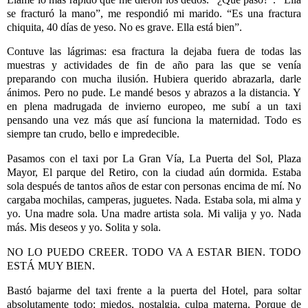
se fracturó la mano”, me respondió mi marido. “Es una fractura
chiquita, 40 días de yeso. No es grave. Ella está bien”.
Contuve las lágrimas: esa fractura la dejaba fuera de todas las
muestras y actividades de fin de año para las que se venía
preparando con mucha ilusión. Hubiera querido abrazarla, darle
ánimos. Pero no pude. Le mandé besos y abrazos a la distancia. Y
en plena madrugada de invierno europeo, me subí a un taxi
pensando una vez más que así funciona la maternidad. Todo es
siempre tan crudo, bello e impredecible.
Pasamos con el taxi por La Gran Vía, La Puerta del Sol, Plaza
Mayor, El parque del Retiro, con la ciudad aún dormida. Estaba
sola después de tantos años de estar con personas encima de mí. No
cargaba mochilas, camperas, juguetes. Nada. Estaba sola, mi alma y
yo. Una madre sola. Una madre artista sola. Mi valija y yo. Nada
más. Mis deseos y yo. Solita y sola.
NO LO PUEDO CREER. TODO VA A ESTAR BIEN. TODO
ESTÁ MUY BIEN.
Bastó bajarme del taxi frente a la puerta del Hotel, para soltar
absolutamente todo: miedos, nostalgia, culpa materna. Porque de