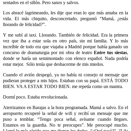
sentados en el sillón. Pero sanos y salvos.
Los abracé lagrimeando, les dije que eran lo que más amaba en la
vida. El más chiquito, desconcertado, preguntó “Mamá, ¿estás
llorando de felicidad?”.
Y me subí al taxi. Llorando. También de felicidad. Era la primera
vez que iba a estar sola en otro país, sin mi familia. Y lo más
increíble de todo era que viajaba a Madrid porque había ganado un
concurso de dramaturgia por mi obra de teatro
Entre tus
siestas
,
donde se haría un semimontado con elenco español. Nada podría
estar mejor. Sólo tenía que deshacerme de mis miedos.
Cuando el avión despegó, ya no había ni consejo ni mensaje que
pudieran proteger a mis hijos. Estaban con su papá. ESTÁ TODO
BIEN. VA A ESTAR TODO BIEN. me repetía como un mantra.
Dormí poco. Estaba revolucionada.
Aterrizamos en Barajas a la hora programada. Mamá a salvo. En el
aeropuerto recuperé la señal de wifi y recibí un mensaje que me
puso a temblar. “Tengo poca señal, avísame cuando llegues.
Estamos en la guardia. No te preocupes”. Me preocupé mucho.
Llamé lo más rápido que me dieron los dedos. “¿Qué pasó?”. “Lila