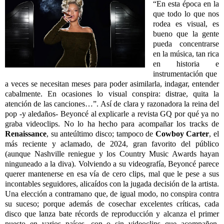
“En esta época en la
que todo lo que nos
rodea es visual, es
bueno que la gente
pueda concentrarse
en la música, tan rica
en historia e
instrumentación que
a veces se necesitan meses para poder asimilarla, indagar, entender
cabalmente. En ocasiones lo visual conspira: distrae, quita la
atención de las canciones…”. Así de clara y razonadora la reina del
pop -y aledaños- Beyoncé al explicarle a revista GQ por qué ya no
graba videoclips. No lo ha hecho para acompañar los tracks de
Renaissance
, su anteúltimo disco; tampoco de
Cowboy Carter
, el
más reciente y aclamado, de 2024, gran favorito del público
(aunque Nashville reniegue y los Country Music Awards hayan
ninguneado a la diva). Volviendo a su videografía, Beyoncé parece
querer mantenerse en esa vía de cero clips, mal que le pese a sus
incontables seguidores, alicaídos con la jugada decisión de la artista.
Una elección a contramano que, de igual modo, no conspira contra
su suceso; porque además de cosechar excelentes críticas, cada
disco que lanza bate récords de reproducción y alcanza el primer
puesto en varios países, con o sin videoclips que acompañen,