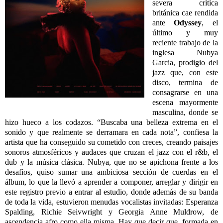
severa crítica
británica cae rendida
ante
Odyssey
, el
último y muy
reciente trabajo de la
inglesa Nubya
Garcia, prodigio del
jazz que, con este
disco, termina de
consagrarse en una
escena mayormente
masculina, donde se
hizo hueco a los codazos. “Buscaba una belleza extrema en el
sonido y que realmente se derramara en cada nota”, confiesa la
artista que ha conseguido su cometido con creces, creando paisajes
sonoros atmosféricos y audaces que cruzan el jazz con el r&b, el
dub y la música clásica. Nubya, que no se apichona frente a los
desafíos, quiso sumar una ambiciosa sección de cuerdas en el
álbum, lo que la llevó a aprender a componer, arreglar y dirigir en
este registro previo a entrar al estudio, donde además de su banda
de toda la vida, estuvieron menudas vocalistas invitadas: Esperanza
Spalding, Richie Seivwright y Georgia Anne Muldrow, de
ascendencia afro como ella misma. Hay que decir que, formada en