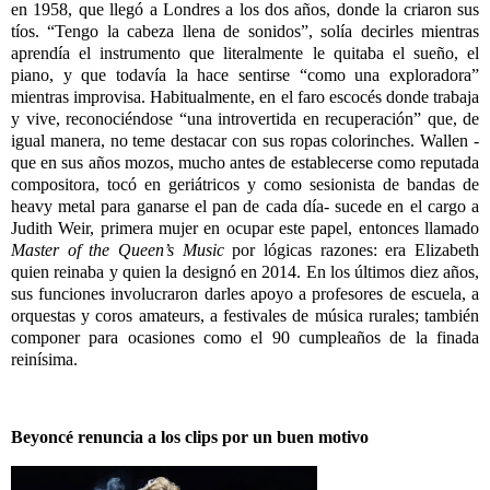
en 1958, que llegó a Londres a los dos años, donde la criaron sus
tíos. “Tengo la cabeza llena de sonidos”, solía decirles mientras
aprendía el instrumento que literalmente le quitaba el sueño, el
piano, y que todavía la hace sentirse “como una exploradora”
mientras improvisa. Habitualmente, en el faro escocés donde trabaja
y vive, reconociéndose “una introvertida en recuperación” que, de
igual manera, no teme destacar con sus ropas colorinches. Wallen -
que en sus años mozos, mucho antes de establecerse como reputada
compositora, tocó en geriátricos y como sesionista de bandas de
heavy metal para ganarse el pan de cada día- sucede en el cargo a
Judith Weir, primera mujer en ocupar este papel, entonces llamado
Master of the Queen’s Music
por lógicas razones: era Elizabeth
quien reinaba y quien la designó en 2014. En los últimos diez años,
sus funciones involucraron darles apoyo a profesores de escuela, a
orquestas y coros amateurs, a festivales de música rurales; también
componer para ocasiones como el 90 cumpleaños de la finada
reinísima.
Beyoncé renuncia a los clips por un buen motivo