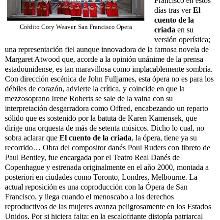
Francisco en estos
días tras ver
El
cuento de la
Crédito Cory Weaver. San Francisco Opera
criada
en su
versión operística;
una representación fiel aunque innovadora de la famosa novela de
Margaret Atwood que, acorde a la opinión unánime de la prensa
estadounidense, es tan maravillosa como implacablemente sombría.
Con dirección escénica de John Fulljames, esta ópera no es para los
débiles de corazón, advierte la crítica, y coincide en que la
mezzosoprano Irene Roberts se sale de la vaina con su
interpretación desgarradora como Offred, encabezando un reparto
sólido que es sostenido por la batuta de Karen Kamensek, que
dirige una orquesta de más de setenta músicos. Dicho lo cual, no
sobra aclarar que
El cuento de la criada
, la ópera, tiene ya su
recorrido… Obra del compositor danés Poul Ruders con libreto de
Paul Bentley, fue encargada por el Teatro Real Danés de
Copenhague y estrenada originalmente en el año 2000, montada a
posteriori en ciudades como Toronto, Londres, Melbourne. La
actual reposición es una coproducción con la Ópera de San
Francisco, y llega cuando el menoscabo a los derechos
reproductivos de las mujeres avanza peligrosamente en los Estados
Unidos. Por si hiciera falta: en la escalofriante distopía patriarcal