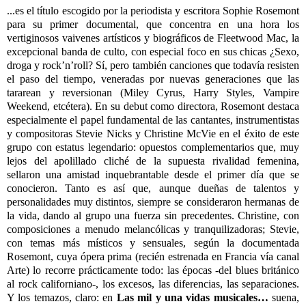
...es el título escogido por la periodista y escritora Sophie Rosemont
para su primer documental, que concentra en una hora los
vertiginosos vaivenes artísticos y biográficos de Fleetwood Mac, la
excepcional banda de culto, con especial foco en sus chicas ¿Sexo,
droga y rock’n’roll? Sí, pero también canciones que todavía resisten
el paso del tiempo, veneradas por nuevas generaciones que las
tararean y reversionan (Miley Cyrus, Harry Styles, Vampire
Weekend, etcétera). En su debut como directora, Rosemont destaca
especialmente el papel fundamental de las cantantes, instrumentistas
y compositoras Stevie Nicks y Christine McVie en el éxito de este
grupo con estatus legendario: opuestos complementarios que, muy
lejos del apolillado cliché de la supuesta rivalidad femenina,
sellaron una amistad inquebrantable desde el primer día que se
conocieron. Tanto es así que, aunque dueñas de talentos y
personalidades muy distintos, siempre se consideraron hermanas de
la vida, dando al grupo una fuerza sin precedentes. Christine, con
composiciones a menudo melancólicas y tranquilizadoras; Stevie,
con temas más místicos y sensuales, según la documentada
Rosemont, cuya ópera prima (recién estrenada en Francia vía canal
Arte) lo recorre prácticamente todo: las épocas -del blues británico
al rock californiano-, los excesos, las diferencias, las separaciones.
Y los temazos, claro: en
Las mil y una vidas musicales…
suena,