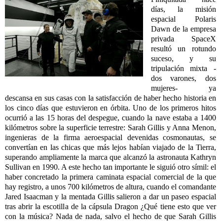
días, la misión
espacial Polaris
Dawn de la empresa
privada SpaceX
resultó un rotundo
suceso, y su
tripulación mixta -
dos varones, dos
mujeres- ya
descansa en sus casas con la satisfacción de haber hecho historia en
los cinco días que estuvieron en órbita. Uno de los primeros hitos
ocurrió a las 15 horas del despegue, cuando la nave estaba a 1400
kilómetros sobre la superficie terrestre: Sarah Gillis y Anna Menon,
ingenieras de la firma aeroespacial devenidas cosmonautas, se
convertían en las chicas que más lejos habían viajado de la Tierra,
superando ampliamente la marca que alcanzó la astronauta Kathryn
Sullivan en 1990. A este hecho tan importante le siguió otro símil: el
haber concretado la primera caminata espacial comercial de la que
hay registro, a unos 700 kilómetros de altura, cuando el comandante
Jared Isaacman y la mentada Gillis salieron a dar un paseo espacial
tras abrir la escotilla de la cápsula Dragon ¿Qué tiene esto que ver
con la música? Nada de nada, salvo el hecho de que Sarah Gillis