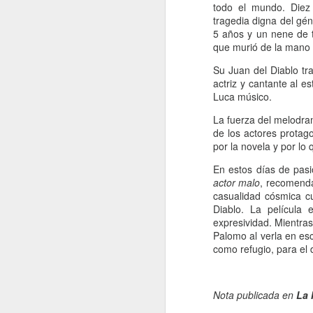
p
todo el mundo. Diez
tragedia digna del gé
5 años y un nene de t
1
que murió de la mano 
pa
ve
Su Juan del Diablo t
co
actriz y cantante al e
Da
Luca músico.
co
La fuerza del melodram
co
de los actores protag
por la novela y por lo
J
En estos días de pa
actor malo
, recomend
casualidad cósmica c
Si
Diablo. La película 
fo
expresividad. Mientra
d
Palomo al verla en esc
al
como refugio, para el
co
un
Nota publicada en
La 