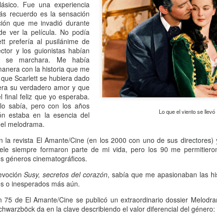
lásico. Fue una experiencia
atadura, que no le temió a la polémica.
más recuerdo es la sensación
ción que me invadió durante
de ver la película. No podía
tt prefería al pusilánime de
ctor y los guionistas habían
tt se marchara. Me había
anera con la historia que me
 que Scarlett se hubiera dado
 era su verdadero amor y que
el final feliz que yo esperaba.
o sabía, pero con los años
Lo que el viento se llevó
n estaba en la esencia del
el melodrama.
n la revista El Amante/Cine (en los 2000 con uno de sus directores
a tele siempre formaron parte de mi vida, pero los 90 me permitiero
s géneros cinematográficos.
evoción
Susy, secretos del corazón
, sabía que me apasionaban las his
os o inesperados más aún.
n 75 de El Amante/Cine se publicó un extraordinario dossier Melodr
Schwarzböck da en la clave describiendo el valor diferencial del género: