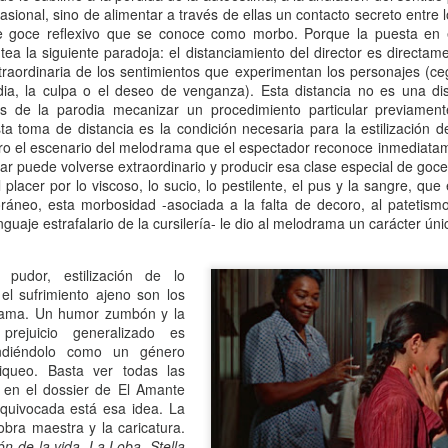
mundo de quienes la siguen queriendo y admirando se detuvo,
asional, sino de alimentar a través de ellas un contacto secreto entre l
ntre el shock y un enorme desconsuelo. Tan adorable y honesta como
e goce reflexivo que se conoce como morbo. Porque la puesta en
rsona, tan excelente y angelada como actriz, tan amorosa y atenta
ea la siguiente paradoja: el distanciamiento del director es directam
n su maternidad elegida y conquistada palmo a palmo... Cómo no
xtraordinaria de los sentimientos que experimentan los personajes (c
nsar en su queridísimo hijo adoptivo Osqui Ferrero, que resultó,
idia, la culpa o el deseo de venganza). Esta distancia no es una dis
vencísimo, una notable revelación como actor en Más bello que la
s de la parodia mecanizar un procedimiento particular previament
erte (2022).
ta toma de distancia es la condición necesaria para la estilización de
ro el escenario del melodrama que el espectador reconoce inmediata
liar puede volverse extraordinario y producir esa clase especial de goce
lacer por lo viscoso, lo sucio, lo pestilente, el pus y la sangre, que 
Mi Rob Reiner privado
AN
ráneo, esta morbosidad -asociada a la falta de decoro, al patetismo,
13
Por Moira Soto
nguaje estrafalario de la cursilería- le dio al melodrama un carácter únic
rrador de varios cuentos románticos fílmicos para gente adulta,
 pudor, estilización de lo
ersona muy querida en la farándula hollywoodense y más allá,
el sufrimiento ajeno son los
omprometido activista del partido demócrata, Rob Reiner -como es
rama. Un humor zumbón y la
y sabido por la difusión que tuvo la noticia- fue víctima de la muerte
prejuicio generalizado es
s horrible que pudiera tener alguien de sus quilates. Una jugarreta
endiéndolo como un género
lvada del destino que, en general -salvo a individuos desalmados
iqueo. Basta ver todas las
mo el “presidente” actual de los Estados Unidos-, costó asumir.
 en el dossier de El Amante
quivocada está esa idea. La
Mi padre lee
AN
 obra maestra y la caricatura.
13
ón de la vida, La Loba, Stella
Por María José Eyras