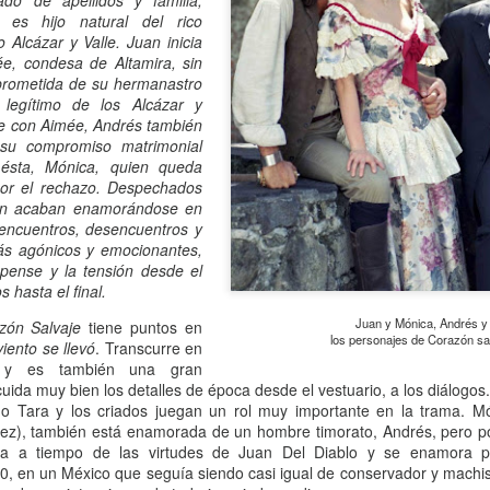
do de apellidos y familia,
13
Por Caro Alfonso
 es hijo natural del rico
o Alcázar y Valle. Juan inicia
ace un año, Mona me salvó la vida. Llegué a la casa de mi hermana
, condesa de Altamira, sin
espués de manejar muchas horas escuchando la misma lista de
 prometida de su hermanastro
emas desde que salí de mi casa.
 legítimo de los Alcázar y
se con Aimée, Andrés también
su compromiso matrimonial
ésta, Mónica, quien queda
or el rechazo. Despechados
an acaban enamorándose en
ncuentros, desencuentros y
La lectora de la lectora
AN
s agónicos y emocionantes,
13
Por Cecilia Sorrentino
pense y la tensión desde el
s hasta el final.
veces, la lectora regresa a libros entrañables que leyó hace tiempo.
Juan y Mónica, Andrés y
zón Salvaje
tiene puntos en
ta tarde le gustaría volver a Virginia Woolf.
los personajes de Corazón sa
iento se llevó
. Transcurre en
r y es también una gran
ma un libro al azar y lo abre. Inmediatamente reconoce el cuarto.
ida muy bien los detalles de época desde el vestuario, a los diálogos.
ecorre algunas líneas…
 Tara y los criados juegan un rol muy importante en la trama. Món
lez), también está enamorada de un hombre timorato, Andrés, pero por
rginia no está en su escritorio. Junto a la ventana, el pequeño sillón
nta a tiempo de las virtudes de Juan Del Diablo y se enamora p
ncentra la última luz que llega del jardín. Virginia lee. Algunas tardes
0, en un México que seguía siendo casi igual de conservador y machis
¿Broncearse? ¡Un quemo!
AN
e, entre el té y la cena.