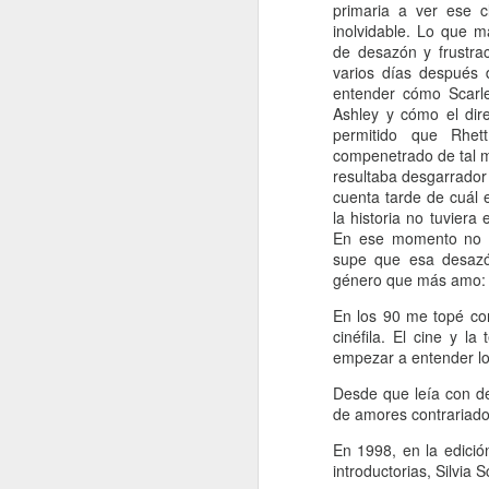
primaria a ver ese c
inolvidable. Lo que 
de desazón y frustra
varios días después 
entender cómo Scarle
Ashley y cómo el dire
permitido que Rhe
compenetrado de tal m
resultaba desgarrador
cuenta tarde de cuál
la historia no tuviera 
En ese momento no l
supe que esa desazó
género que más amo: 
En los 90 me topé co
cinéfila. El cine y l
empezar a entender lo
Desde que leía con d
de amores contrariad
En 1998, en la edició
introductorias, Silvia 