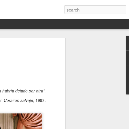
Darín,
nico
toria
a Hannah
 este siglo
ocracias,
a habría dejado por otra”.
de las
en
Corazón salvaje
, 1993.
 alucinante
ladora.
en
 judío-
 toda