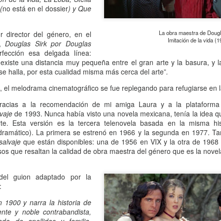
(
no está en el dossier
) y Que
 Ciro Ramón Eyras, 1932-2019
La obra maestra de Dougl
r director del género, en el
trás de la ventana, junto al fuego, mi padre lee.
Imitación de la vida (1
y,
Douglas Sirk por Douglas
rfección esa delgada línea:
 pienso en él, lo veo así, leyendo, la cabeza gris detrás del vidrio. Es
: existe una distancia muy pequeña entre el gran arte y la basura, y 
a visión fugaz, apenas un segundo, la de mi padre, sentado de
se halla, por esta cualidad misma más cerca del arte”
.
paldas, en su casita de fin de semana, en un barrio cerrado de la
ona Sur.
0, el melodrama cinematográfico se fue replegando para refugiarse en l
Al fin sola y, a la vez, tan bien acompañada
AN
racias a la recomendación de mi amiga Laura y a la plataform
13
Por Guadalupe Treibel
vaje
de 1993. Nunca había visto una novela mexicana, tenía la idea 
te. Esta versión es la tercera telenovela basada en la misma hi
a soledad implica que, aunque esté sola, estoy con alguien; es decir,
amático). La primera se estrenó en 1966 y la segunda en 1977. Ta
onmigo misma. Significa que soy dos en uno”, apuntó alguna vez la
salvaje
que están disponibles: una de 1956 en VIX y la otra de 1968
lósofa fuera de serie Hannah Arendt, y esa frase es la llave que cierra
sos que resaltan la calidad de obra maestra del género que es la nove
 recorrido de Enfin seule (“Por fin sola”), libro de la periodista y
odcaster Lauren Bastide que acaba de editarse en Francia con muy
el guion adaptado por la
vorable acogida.
:
n 1900 y narra la historia de
ente y noble contrabandista,
Ganando dos verdaderos amores
AN