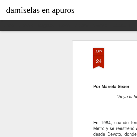
damiselas en apuros
Classic
Flipcard
Magazine
Mosaic
Sidebar
Snapshot
Timeslide
SEP
24
Por Mariela Sexer
“Si yo la 
En 1984, cuando tení
Metro y se reestrenó
desde Devoto, donde 