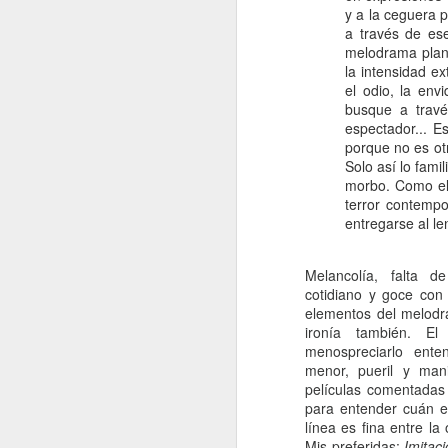
y a la ceguera p
e
a través de es
pe
melodrama plant
e
la intensidad e
pe
el odio, la env
jo
busque a travé
mu
espectador... Es
porque no es ot
Solo así lo fami
morbo. Como el p
J
terror contempo
entregarse al le
Na
Melancolía, falta de
p
cotidiano y goce con 
c
elementos del melod
mu
ironía también. El 
má
menospreciarlo ent
ma
menor, pueril y man
co
películas comentadas
para entender cuán e
J
línea es fina entre la
Mis preferidas:
Imitaci