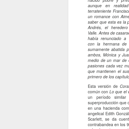
nacido pobre y priva
aunque en realidad
terrateniente Francisc
H
un romance con Aimée
d
saber que esta es la
t
Andrés, el heredero
Valle. Antes de casar
había renunciado a 
con la hermana de 
sumamente abatida p
ambos, Mónica y Ju
medio de un mar de e
J
pasiones cada vez má
que mantienen el sus
primero de los capítulo
A 
Esta versión de
Cora
Es
común con
Lo que el v
un período simila
To
superproducción que cu
R
en una hacienda como
angelical Edith Gonzá
Vi
Scarlett, se da cue
co
contrabandea en los 9
J
le