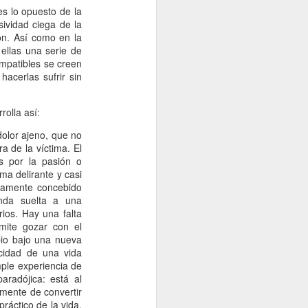
s lo opuesto de la
Un cavaliere della patria
JAN
ividad ciega de la
13
Por Sonia Novello
ión. Así como en la
ellas una serie de
“Ser abofeteado teniendo las
ompatibles se creen
manos atadas detrás de la
hacerlas sufrir sin
espalda
es algo que no le deseo a nadie”.
rolla así:
Amadeo Novello. Diario de guerra.
olor ajeno, que no
a de la víctima. El
Su primera fuga fue una noche
os por la pasión o
estrellada. Cuenta que avanzaban
ma delirante y casi
arrastrándose por tierra solo
icamente concebido
cuando las nubes tapaban la luna.
nda suelta a una
Es que esta iluminaba demasiado
ios. Hay una falta
el borde de la carretera de
mite gozar con el
pedregullo llena de barro y de
pio bajo una nueva
pozos de la zona de montaña por
cidad de una vida
la que se desplazaban, bajo el
mple experiencia de
cielo de Yugoslavia.
radójica: está al
amente de convertir
práctico de la vida,