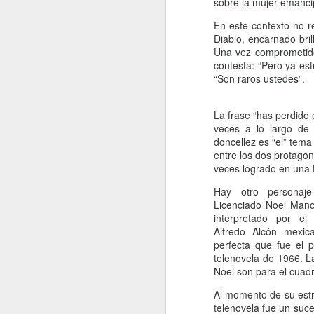
sobre la mujer emanci
En este contexto no 
Me
Diablo, encarnado bri
d
Una vez comprometido 
fo
contesta: “Pero ya es
E
“Son raros ustedes”.
es
m
La frase “has perdido e
A
veces a lo largo de 
doncellez es “el” tema
J
entre los dos protagon
veces logrado en una 
Hay otro personaje
M
Licenciado Noel Manc
di
interpretado por el
ha
Alfredo Alcón mexic
perfecta que fue el 
Co
telenovela de 1966. 
mu
Noel son para el cuadr
el
Al momento de su estre
En
telenovela fue un suc
J