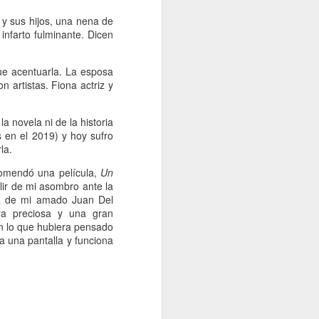
y sus hijos, una nena de
nfarto fulminante. Dicen
ue acentuarla. La esposa
n artistas. Fiona actriz y
a novela ni de la historia
 en el 2019) y hoy sufro
la.
comendó una película,
Un
lir de mi asombro ante la
ja de mi amado Juan Del
ara preciosa y una gran
en lo que hubiera pensado
a una pantalla y funciona