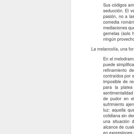
Sus códigos amo
Retorno ilusionado a
JAN
seducción. El v
Carmen Martín Gaite
13
pasión, no a la
Por Cecilia Sorrentino
comedia románti
mediaciones que
“Una vuelve siempre a los viejos
gemelas (solo h
sitios donde amó la vida”, canta
ningún provecho
Chavela. Y aunque su amigo de
Úbeda la contradiga en otra
La melancolía, una for
canción: “al lugar donde has sido
J
feliz no debieras tratar de volver”,
En el melodrama
yo regreso a Nubosidad variable,
puede simplifica
la novela de Carmen Martín Gaite,
refinamiento d
veinte años después.
contraídos por 
L
imposible de re
ni
Tiene algo de aventura. Quizás no
para la plate
sa
recupere aquel estado de
sentimentalidad
deslumbramiento pero también
de pudor en el
podrían suscitarse otros nuevos.
sufrimiento aje
Será un reencuentro con mis
luz: aquella q
marcas y subrayados.
cotidiana sin d
una situación 
J
alcance de cual
en expresiones d