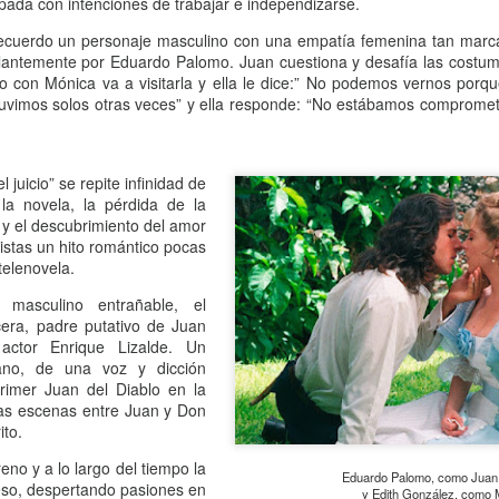
pada con intenciones de trabajar e independizarse.
13
Por Guadalupe Treibel
recuerdo un personaje masculino con una empatía femenina tan marc
 entero tarde -por puro despiste- y siento la obligación moral de
llantemente por Eduardo Palomo. Juan cuestiona y desafía las costumb
escular el asunto para quienes todavía se rompen el coco buscando la
con Mónica va a visitarla y ella le dice:” No podemos vernos porque
rma segura de quedar color canela: el bronceado saludable no existe.
tuvimos solos otras veces” y ella responde: “No estábamos comprometid
s un oxímoron, un verso. Resulta que eso que llamamos “colorcito”
, en términos médicos, la respuesta a un daño: la piel produce
elanina para defenderse porque la radiación ya empezó a dañar el
l juicio” se repite infinidad de
DN de sus células.
la novela, la pérdida de la
 y el descubrimiento del amor
Volante, hormonas y burocracia
AN
istas un hito romántico pocas
13
telenovela.
Por Mariela Sexer
 masculino entrañable, el
anejar es algo que me enorgullece, creo que lo hago muy bien y
era, padre putativo de Juan
sfruto mucho la libertad, la independencia y el poder que me da
 actor Enrique Lizalde. Un
cerlo.
ano, de una voz y dicción
primer Juan del Diablo en la
mo señalé en la segunda entrega de La inspectora, mi newsletter, es
Las escenas entre Juan y Don
y significativa la diferencia de licencias de conducir otorgadas según
ito.
 género en Argentina.
no y a lo largo del tiempo la
Eduardo Palomo, como Juan d
 Argentina, la conducción continúa siendo una actividad
eso, despertando pasiones en
y Edith González, como 
Instructivo para ordenar un costurero
AN