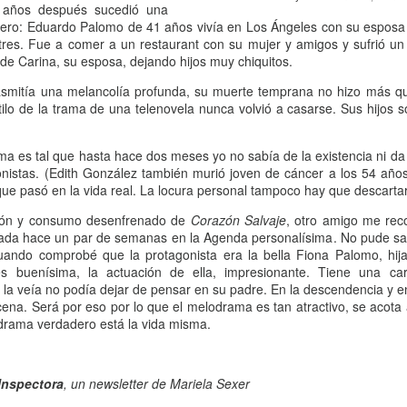
rincipalmente masculina.
 años después sucedió una
13
Por Florencia Bendersky
nero: Eduardo Palomo de 41 años vivía en Los Ángeles con su esposa 
res. Fue a comer a un restaurant con su mujer y amigos y sufrió un i
00 Damiselas. Hemos recorrido un largo camino, muchachas,
de Carina, su esposa, dejando hijos muy chiquitos.
rafraseando a los varones publicistas de los años 70 con el fin de
ndernos a las mujeres cigarrillos (y habrían dicho casi cualquier otra
rasmitía una melancolía profunda, su muerte temprana no hizo más q
sa con tal de inducirnos a comprar otro producto). Pero en el caso de
stilo de la trama de una telenovela nunca volvió a casarse. Sus hijos so
miselas, es real el extenso recorrido de este espacio, con mi casi
ntinuo acompañamiento dentro del universo literario que se fue
a es tal que hasta hace dos meses yo no sabía de la existencia ni da l
nstruyendo entre sus damiselas firmantes y las/os lectores/as.
onistas. (Edith González también murió joven de cáncer a los 54 años
 que pasó en la vida real. La locura personal tampoco hay que descartar
Sorpresa y media: Peña desencadenado
AN
sión y consumo desenfrenado de
Corazón Salvaje
, otro amigo me re
13
Por M.S.
ada hace un par de semanas en la
Agenda personalísima
. No pude sa
uando comprobé que la protagonista era la bella Fiona Palomo, hi
 hay en la actualidad un representante cabal de la cinefilia -ese amour
es buenísima, la actuación de ella, impresionante. Tiene una c
u sin medida por el llamado séptimo arte-, esa persona es, a no
s la veía no podía dejar de pensar en su padre. En la descendencia y 
udarlo, Fernando Martín Peña. Alguien que desde muy joven se dedicó
ena. Será por eso por lo que el melodrama es tan atractivo, se acota 
 cine como quien entra en religión, cumpliendo una vocación sagrada
 drama verdadero está la vida misma.
n entrega absoluta desde los 8, cuando recibió de regalo de su padre
 proyector de super 8.
Inspectora
, un newsletter de Mariela Sexer