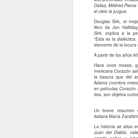
Dallas, Mildred Pierce 
el cielo la juzgue.
A
Douglas Sirk, el mejo
De
libro de Jon Hallida
Sirk,
explica a la pe
Si
“Esta es la dialéctica
un
elemento de la locura 
es
z
A partir de los años 6
J
Hace unos meses, g
mexicana
Corazón sal
la basura que del ar
“L
Adams
(nombre melodr
c
en películas
Corazón 
fi
dos, son objetos curio
el
p
Un breve resumen d
fa
italiana María Zarattini
La historia se sitúa e
Juan del Diablo, vali
J