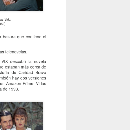
as Sirk:
959)
la basura que contiene el
as telenovelas.
a
VIX
descubrí la novela
que estaban más cerca de
storia de
Caridad Bravo
mbién hay dos versiones
 en Amazon Prime. Vi las
la de 1993.