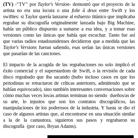
(TV)
-"TV" por
Taylor's Version
- demostró que el proyecto de la
artista no era una locura o una
folie à deux
entre Swift y los
swifties: si Taylor quería lanzarse al esfuerzo titánico que implicaba
regrabar su discografía originalmente lanzada bajo Big Machine,
había un público dispuesto a sumarse a esa idea, y a tomar esas
versiones como las únicas que había que escuchar. Tanto fue así
que varias radios estadounidenses decidieron que a medida que las
Taylor's Versions
fueran saliendo, esas serían las únicas versiones
que pasarían de las canciones.
El impacto de la acogida de las regrabaciones no solo implicó el
éxito comercial y el superstardom de Swift, o la revisión de cada
disco regrabado que iba sacando (hubo incluso casos en que los
periodistas se retractaron de críticas anteriores, admitiendo que se
habían equivocado), sino también interesantes conversaciones sobre
cómo muchas veces los/as artistas terminan no siendo dueños/as de
su arte, lo injustos que son los contratos discográficos, las
manipulaciones de los poderosos de la industria. Y hasta se dio el
caso de algunos artistas que, al encontrarse en una situación similar
a la de la cantautora, siguieron sus pasos y regrabaron su
discografía (por caso, Bryan Adams).