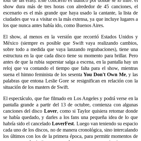
tour de las eras). Este concierto es titánico por donde se lo mire: el
show dura más de tres horas con alrededor de 45 canciones, el
escenario es el más grande que haya usado la cantante, la lista de
ciudades que va a visitar es la más extensa, ya que incluye lugares a
los que nunca antes había ido, como Buenos Aires.
El show, al menos en la versión que recorrió Estados Unidos y
México (siempre es posible que Swift vaya realizando cambios,
sobre todo a medida que vaya lanzando regrabaciones), tiene una
estructura en la que cada disco tiene su momento para brillar. Pero
antes de que la rubia superstar salga a escena, en la pantalla hay un
reloj que va contando el tiempo que falta para el show, mientras
suena el himno feminista de los sesenta
You Don't Own Me
, y las
palabras que entona Leslie Gore se resignifican en relación con la
situación de los masters de Swift.
El espectáculo, que fue filmado en Los Angeles y podrá verse en la
pantalla grande a partir del 13 de octubre, comienza con algunas
canciones del disco
Lover
, como si Taylor quisiera retomar donde
se había quedado, y darles a los fans una pequeña idea de lo que
habría sido el cancelado
LoverFest
. Luego van teniendo su espacio
cada uno de los discos, no de manera cronológica, sino intercalando
los últimos con los de la primera época, para permitir momentos de