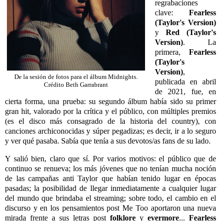
regrabaciones
clave:
Fearless
(Taylor's Version)
y
Red (Taylor's
Version)
. La
primera,
Fearless
(Taylor's
Version)
,
De la sesión de fotos para el álbum Midnights.
publicada en abril
Crédito Beth Garrabrant
de 2021, fue, en
cierta forma, una prueba: su segundo álbum había sido su primer
gran hit, valorado por la crítica y el público, con múltiples premios
(es el disco más consagrado de la historia del country), con
canciones archiconocidas y súper pegadizas; es decir, ir a lo seguro
y ver qué pasaba. Sabía que tenía a sus devotos/as fans de su lado.
Y salió bien, claro que sí. Por varios motivos: el público que de
continuo se renueva; los más jóvenes que no tenían mucha noción
de las campañas anti Taylor que habían tenido lugar en épocas
pasadas; la posibilidad de llegar inmediatamente a cualquier lugar
del mundo que brindaba el streaming; sobre todo, el cambio en el
discurso y en los pensamientos post Me Too aportaron una nueva
mirada frente a sus letras post
folklore
y
evermore
...
Fearless