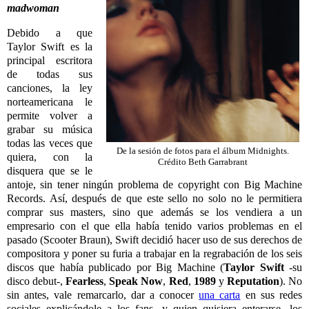
madwoman
Debido a que
Taylor Swift es la
principal escritora
de todas sus
canciones, la ley
norteamericana le
permite volver a
grabar su música
todas las veces que
De la sesión de fotos para el álbum Midnights.
quiera, con la
Crédito Beth Garrabrant
disquera que se le
antoje, sin tener ningún problema de copyright con Big Machine
Records. Así, después de que este sello no solo no le permitiera
comprar sus masters, sino que además se los vendiera a un
empresario con el que ella había tenido varios problemas en el
pasado (Scooter Braun), Swift decidió hacer uso de sus derechos de
compositora y poner su furia a trabajar en la regrabación de los seis
discos que había publicado por Big Machine (
Taylor Swift
-su
disco debut-,
Fearless
,
Speak Now
,
Red
,
1989
y
Reputation
). No
sin antes, vale remarcarlo, dar a conocer
una carta
en sus redes
sociales explicándole a los fans -y quien quisiera enterarse- los