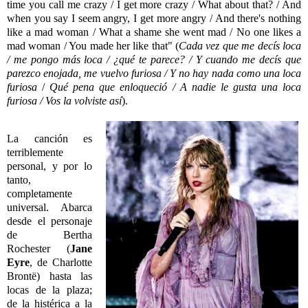
time you call me crazy / I get more crazy / What about that? / And
when you say I seem angry, I get more angry / And there's nothing
like a mad woman / What a shame she went mad / No one likes a
mad woman / You made her like that" (
Cada vez que me decís
loca
/ me pongo más loca / ¿qué te parece? / Y cuando me decís que
parezco enojada, me vuelvo furiosa / Y no hay nada como una loca
furiosa
/
Qué pena que enloqueció / A
nadie le gusta una loca
furiosa / Vos la volviste así
).
La canción es
terriblemente
personal, y por lo
tanto,
completamente
universal. Abarca
desde el personaje
de Bertha
Rochester (
Jane
Eyre
, de Charlotte
Brontë) hasta las
locas de la plaza;
de la histérica a la