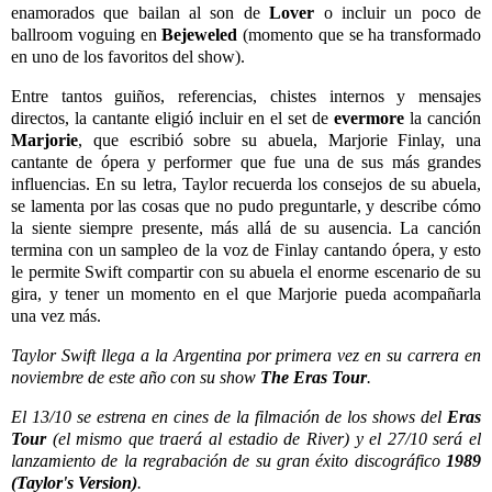
enamorados que bailan al son de
Lover
o incluir un poco de
ballroom voguing en
Bejeweled
(momento que se ha transformado
en uno de los favoritos del show).
Entre tantos guiños, referencias, chistes internos y mensajes
directos, la cantante eligió incluir en el set de
evermore
la canción
Marjorie
, que escribió sobre su abuela, Marjorie Finlay, una
cantante de ópera y performer que fue una de sus más grandes
influencias. En su letra, Taylor recuerda los consejos de su abuela,
se lamenta por las cosas que no pudo preguntarle, y describe cómo
la siente siempre presente, más allá de su ausencia. La canción
termina con un sampleo de la voz de Finlay cantando ópera, y esto
le permite Swift compartir con su abuela el enorme escenario de su
gira, y tener un momento en el que Marjorie pueda acompañarla
una vez más.
Taylor Swift llega a la Argentina por primera vez en su carrera en
noviembre de este año con su show
The Eras Tour
.
El 13/10 se estrena en cines de la filmación de los shows del
Eras
Tour
(el mismo que traerá al estadio de River) y el 27/10 será el
lanzamiento de la regrabación de su gran éxito discográfico
1989
(Taylor's Version)
.