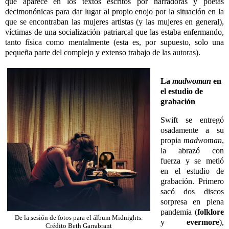
que aparece en los textos escritos por narradoras y poetas
decimonónicas para dar lugar al propio enojo por la situación en la
que se encontraban las mujeres artistas (y las mujeres en general),
víctimas de una socialización patriarcal que las estaba enfermando,
tanto física como mentalmente (esta es, por supuesto, solo una
pequeña parte del complejo y extenso trabajo de las autoras).
La
madwoman
en
el estudio de
grabación
Swift se entregó
osadamente a su
propia
madwoman
,
la abrazó con
fuerza y se metió
en el estudio de
grabación. Primero
sacó dos discos
sorpresa en plena
pandemia (
folklore
De la sesión de fotos para el álbum Midnights.
y
evermore
),
Crédito Beth Garrabrant