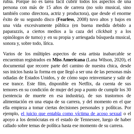
rubia. Porque no es tarea fácil cubrir todos los aspectos de una
persona con más de 15 años de carrera (no solo musical, sino
también como directora, actriz y productora), que desde el enorme
éxito de su segundo disco (
Fearless
, 2008) tuvo altos y bajos en
una vida excesivamente pública (en buena medida debido a
paparazzis, a ciertos medios a la caza del
clickbait
y a los
opinólogos de turno)
y en su propia y arriesgada búsqueda musical,
sonora y, sobre todo, lírica.
Varios de los múltiples aspectos de esta artista inabarcable se
encuentran registrados en
Miss Americana
(Lana Wilson, 2020), el
documental que recorre parte del camino de nuestra chica, desde
sus inicios hasta la forma en que llegó a ser una de las personas más
odiadas de Estados Unidos, y de cómo supo reinventarse y salir de
ese trance. Este film, disponible en Netflix, da cuenta de sus
temores en su condición de mujer del pop a punto de cumplir los 30
(sentencia de muerte en esa industria), de sus trastornos de
alimentación en una etapa de su carrera, y del momento en el que
ella empieza a tomar ciertas decisiones personales y políticas. Por
ejemplo,
el juicio que entabla como víctima de acoso sexual
o el
apoyo a los demócratas en el estado de Tennessee, luego de haber
callado sobre temas de política hasta ese momento de su carrera.