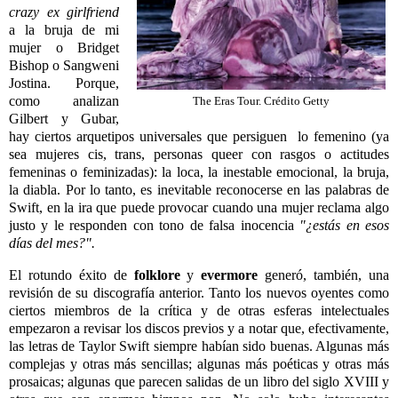
crazy ex girlfriend
a la bruja de mi
mujer o Bridget
Bishop o Sangweni
Jostina. Porque,
como analizan
The Eras Tour. Crédito Getty
Gilbert y Gubar,
hay ciertos arquetipos universales que persiguen lo femenino (ya
sea mujeres cis, trans, personas queer con rasgos o actitudes
femeninas o feminizadas): la loca, la inestable emocional, la bruja,
la diabla. Por lo tanto, es inevitable reconocerse en las palabras de
Swift, en la ira que puede provocar cuando una mujer reclama algo
justo y le responden con tono de falsa inocencia
"¿estás en esos
días del mes?".
El rotundo éxito de
folklore
y
evermore
generó, también, una
revisión de su discografía anterior. Tanto los nuevos oyentes como
ciertos miembros de la crítica y de otras esferas intelectuales
empezaron a revisar los discos previos y a notar que, efectivamente,
las letras de Taylor Swift siempre habían sido buenas. Algunas más
complejas y otras más sencillas; algunas más poéticas y otras más
prosaicas; algunas que parecen salidas de un libro del siglo XVIII y