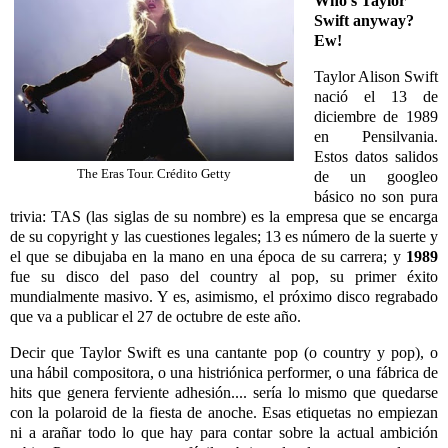
Who's Taylor
Swift anyway?
Ew!
Taylor Alison Swift
nació el 13 de
diciembre de 1989
en Pensilvania.
Estos datos salidos
The Eras Tour. Crédito Getty
de un googleo
básico no son pura
trivia: TAS (las siglas de su nombre) es la empresa que se encarga
de su copyright y las cuestiones legales; 13 es número de la suerte y
el que se dibujaba en la mano en una época de su carrera; y
1989
fue su disco del paso del country al pop, su primer éxito
mundialmente masivo. Y es, asimismo, el próximo disco regrabado
que va a publicar el 27 de octubre de este año.
Decir que Taylor Swift es una cantante pop (o country y pop), o
una hábil compositora, o una histriónica performer, o una fábrica de
hits que genera ferviente adhesión.... sería lo mismo que quedarse
con la polaroid de la fiesta de anoche. Esas etiquetas no empiezan
ni a arañar todo lo que hay para contar sobre la actual ambición