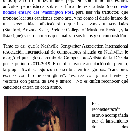
otras que son enormes himnos pop. No solo hubo interesantes
artículos periodísticos sobre la lírica de esta artista (como
este
notable
ensayo del Washington Post
, para leer vía traductor, que
propone leer sus canciones como arte, y no como el diario íntimo de
una personalidad pública), sino que hasta varias universidades
(Stanford, Arizona State, Breklee College of Music en Boston, y la
lista sigue) sacaron cursos que analizan sus letras y su composición.
Tanto es así, que la Nashville Songwriter Association International
(asociación internacional de compositores situada en Nashville) le
otorgó el prestigioso premio de Compositora-Artista de la Década
por el período 2011-2019. En el discurso de aceptación del premio,
la propia Swift categorizó su escritura en tres grupos: "canciones
escritas con birome con glitter", "escritas con pluma fuente" y
"escritas con pluma de ave y tintero". No es difícil reconocer qué
canciones entran en cada grupo.
Esta
reconsideración
estuvo acompañada
por el lanzamiento
de dos