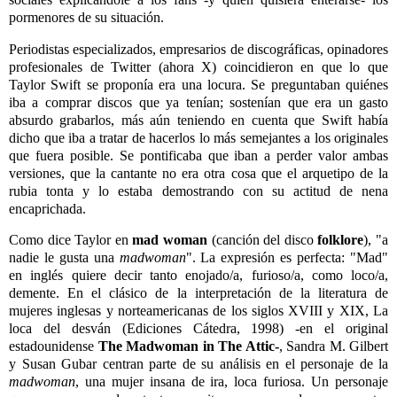
pormenores de su situación.
Periodistas especializados, empresarios de discográficas, opinadores
profesionales de Twitter (ahora X) coincidieron en que lo que
Taylor Swift se proponía era una locura. Se preguntaban quiénes
iba a comprar discos que ya tenían; sostenían que era un gasto
absurdo grabarlos, más aún teniendo en cuenta que Swift había
dicho que iba a tratar de hacerlos lo más semejantes a los originales
que fuera posible. Se pontificaba que iban a perder valor ambas
versiones, que la cantante no era otra cosa que el arquetipo de la
rubia tonta y lo estaba demostrando con su actitud de nena
encaprichada.
Como dice Taylor en
mad woman
(canción del disco
folklore
), "a
nadie le gusta una
madwoman
". La expresión es perfecta: "Mad"
en inglés quiere decir tanto enojado/a, furioso/a, como loco/a,
demente. En el clásico de la interpretación de la literatura de
mujeres inglesas y norteamericanas de los siglos XVIII y XIX, La
loca del desván (Ediciones Cátedra, 1998) -en el original
estadounidense
The Madwoman in The Attic-
, Sandra M. Gilbert
y Susan Gubar centran parte de su análisis en el personaje de la
madwoman
, una mujer insana de ira, loca furiosa. Un personaje