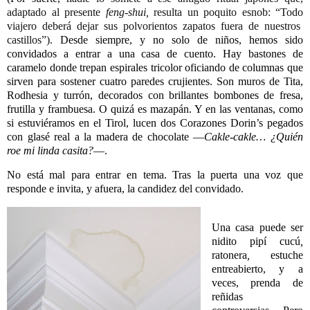
adaptado al presente
feng-shui,
resulta un poquito esnob
:
“Todo
viajero deberá dejar sus polvorientos zapatos fuera de nuestros
castillos”).
Desde siempre, y no solo de niños, hemos sido
convidados a entrar a una casa de cuento. Hay bastones de
caramelo donde trepan espirales tricolor oficiando de columnas que
sirven para sostener cuatro paredes crujientes. Son muros de Tita,
Rodhesia y turrón, decorados con brillantes bombones de fresa,
frutilla y frambuesa. O quizá es mazapán. Y en las ventanas, como
si estuviéramos en el Tirol, lucen dos Corazones Dorin’s pegados
con glasé real a la madera de chocolate
—
Cakle-cakle… ¿Quién
roe mi linda casita?
—.
No está mal para entrar en tema. Tras la puerta una voz que
responde e invita, y afuera, la candidez del convidado.
Una casa puede ser
nidito
pipí cucú
,
ratonera
,
estuche
entreabierto, y a
veces, prenda de
reñidas