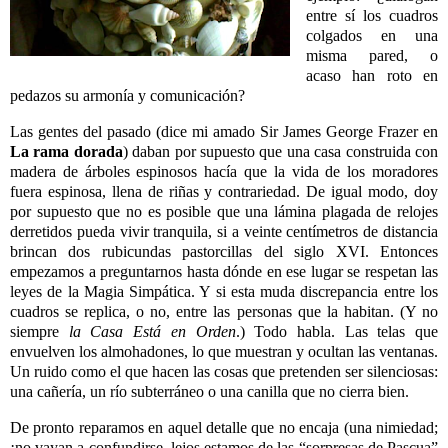
entre sí los cuadros
colgados en una
misma pared, o
acaso han roto en
pedazos su armonía y comunicación?
Las gentes del pasado (dice mi amado
Sir James George Frazer en
La rama dorada
)
daban por supuesto que una casa construida con
madera de árboles espinosos hacía que la vida de los moradores
fuera espinosa, llena de riñas y contrariedad. De igual modo, doy
por supuesto que no es posible que una lámina plagada de relojes
derretidos pueda vivir tranquila, si a veinte centímetros de distancia
brincan dos rubicundas pastorcillas del siglo XVI. Entonces
empezamos a preguntarnos hasta dónde en ese lugar se respetan las
leyes de la Magia Simpática. Y si esta muda discrepancia entre los
cuadros se replica, o no, entre las personas que la habitan. (Y no
siempre
la Casa Está en Orden
.) Todo habla. Las telas que
envuelven los almohadones, lo que muestran y ocultan las ventanas.
Un ruido como el que hacen las cosas que pretenden ser silenciosas:
una cañería, un río subterráneo o una canilla que no cierra bien.
De pronto reparamos en aquel detalle que no encaja (una nimiedad;
¡no vayan a confundirse, lejos estamos de las “sorpresas de Pascua”