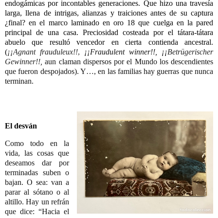
endogámicas por incontables generaciones. Que hizo una travesía
larga, llena de intrigas, alianzas y traiciones antes de su captura
¿final? en el marco laminado en oro 18 que cuelga en la pared
principal de una casa. Preciosidad costeada por el tátara-tátara
abuelo que resultó vencedor en cierta contienda ancestral.
(
¡¡
Agnant frauduleux
!!
,
¡¡Fraudulent winner!!, ¡¡
Betrügerischer
Gewinner!!,
aun claman dispersos por el Mundo los descendientes
que fueron despojados). Y…, en las familias hay guerras que nunca
terminan.
El desván
Como todo en la
vida, las cosas que
deseamos dar por
terminadas suben o
bajan. O sea: van a
parar al sótano o al
altillo. Hay un refrán
que dice: “Hacia el