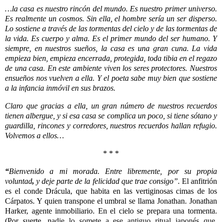
…la casa es nuestro rincón del mundo. Es nuestro primer universo.
Es realmente un cosmos. Sin ella, el hombre sería un ser disperso.
Lo sostiene a través de las tormentas del cielo y de las tormentas de
la vida. Es cuerpo y alma. Es el primer mundo del ser humano. Y
siempre, en nuestros sueños, la casa es una gran cuna. La vida
empieza bien, empieza encerrada, protegida, toda tibia en el regazo
de una casa. En este ambiente viven los seres protectores. Nuestros
ensueños nos vuelven a ella. Y el poeta sabe muy bien que sostiene
a la infancia inmóvil en sus brazos.
Claro que gracias a ella, un gran número de nuestros recuerdos
tienen albergue, y si esa casa se complica un poco, si tiene sótano y
guardilla, rincones y corredores, nuestros recuerdos hallan refugio.
Volvemos a ellos…
* * *
“
Bienvenido a mi morada. Entre libremente, por su propia
voluntad
,
y deje parte de la felicidad que trae consigo”.
El anfitrión
es el conde Drácula, que habita en las vertiginosas cimas de los
Cárpatos. Y quien
transpone el umbral
se llama
Jonathan. Jonathan
Harker, agente inmobiliario.
En el cielo se prepara una tormenta.
(
Por suerte, n
adie lo somete a ese antiguo ritual japonés que,