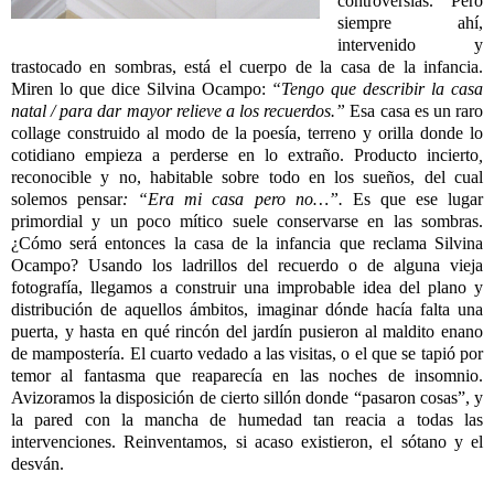
controversias. Pero
siempre ahí,
intervenido y
trastocado en sombras, está el cuerpo de la casa de la infancia.
Miren lo que dice Silvina Ocampo:
“Tengo que describir la casa
natal / para dar mayor relieve a los recuerdos.”
Esa casa es un raro
collage
construido al modo de la poesía, terreno y orilla donde lo
cotidiano empieza a perderse en lo extraño. Producto incierto
,
reconocible y no, habitable sobre todo en los sueños, del cual
solemos pensar
: “Era mi casa pero no…”.
Es que ese lugar
primordial y un poco mítico suele conservarse en las sombras.
¿Cómo será entonces la casa de la infancia que reclama Silvina
Ocampo?
Usando los ladrillos del recuerdo o de alguna vieja
fotografía, llegamos a construir una improbable idea del plano y
distribución de aquellos ámbitos, imaginar dónde hacía falta una
puerta, y hasta en qué rincón del jardín pusieron al maldito enano
de mampostería. El cuarto vedado a las visitas, o el que se tapió por
temor al fantasma que reaparecía en las noches de insomnio.
Avizoramos la disposición de cierto sillón donde “pasaron cosas”, y
la pared con la mancha de humedad tan reacia a todas las
intervenciones. Reinventamos, si acaso existieron, el sótano y el
desván.