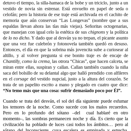
detuvo el tiempo, la silla-hamaca de la bobe
y un triciclo, junto a un
vestido de novia sin estrenar. Está envuelto en papel de seda o
celofán; pero la historia de ese traje está archivada en el cachito de
memoria
que aún conservan “Las Longevas” (nombre que a sus
espaldas llevan ahora las tías más viejas). Señoritas octogenarias,
que manejan con igual celo la estética de sus
chignons
y la política
de
lo no dicho
. Y dado que al desván ya no trepan, el picante asunto
que una vez fue culebrón y fotonovela también quedó en desuso.
Entonces, el día en que la sobrina más jovencita sube a curiosear al
altillo, y al volver pregunta si ese bonito traje es de encaje de
Chantilly, como la crema,
las otrora “Chicas”, que hacen calceta, se
miran entre ellas, suspiran y callan. Callan también cuando la niña
saca del bolsillo de su delantal algo que halló prendido con alfileres
en el
corsage
del vestido nupcial, justo a la altura del corazón. Se
trata de un papelito escrito a mano y plegado en cuatro que dice:
“No temo más que una cosa: sufrir demasiado poco por Él”.
Cuando se trata del desván, el sol del día siguiente puede esfumar
los temores de la noche. Como sucede con los malos recuerdos.
Pero en lo profundo del sótano
–
del
cual hablaré en otro
momento
–
, las sombras permanecen
noche y
día. Es cierto que la
civilización ha poblado de luces casi todos los ámbitos… pero al
sótano del Inconsciente, cuya escalera es empinada y estrecha,