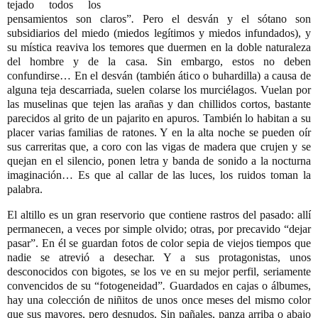
tejado todos los
pensamientos son claros”
.
Pero el desván y el sótano son
subsidiarios del miedo (miedos legítimos y miedos infundados), y
su mística reaviva los temores que duermen en la doble naturaleza
del hombre y de la casa. Sin embargo, estos no deben
confundirse… En el desván (también ático o buhardilla) a causa de
alguna teja descarriada, suelen colarse los murciélagos. Vuelan por
las muselinas que tejen las arañas y dan chillidos cortos, bastante
parecidos al grito de un pajarito en apuros. También lo habitan a su
placer varias familias de ratones. Y en la alta noche se pueden oír
sus carreritas que, a coro con las vigas de madera que crujen y se
quejan en el silencio, ponen letra y banda de sonido a la nocturna
imaginación… Es que al callar de las luces, los ruidos toman la
palabra.
El altillo es un gran reservorio que contiene rastros del pasado: allí
permanecen, a veces por simple olvido; otras, por precavido “dejar
pasar”. En él se guardan fotos de color sepia de viejos tiempos que
nadie se atrevió a desechar. Y a sus protagonistas, unos
desconocidos con bigotes, se los ve en su mejor perfil, seriamente
convencidos de su “fotogeneidad”
.
Guardados en cajas o álbumes,
hay una colección de niñitos de unos once meses del mismo color
que sus mayores, pero desnudos. Sin pañales, panza arriba o abajo