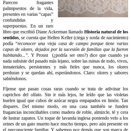
Parecen fragantes
palimpsestos de la vida,
presentes en varias “capas”
confundidas y
superpuestas. En un raro
libro que escribió
Diane Ackerman llamado
Historia natural de los
sentidos
,
se cuenta
que
Hellen Keller (ciega y sorda de nacimiento)
podía “
reconocer una vieja casa de campo porque tiene varias
capas de olores, dejados por la sucesión de familias que la fueron
habitando...”.
Y Proust
(¿podría ser otro?) dice que cuando ya
nada subsiste del pasado más lejano, sobre las ruinas de todo, vivos,
inmateriales, persistentes y más fieles que nunca, los olores
perduran y se quedan ahí, esperándonos. Claro: olores y sabores
sabiéndonos.
Fíjense que pasan cosas raras cuando se trata de adivinar los
caprichos del olfato. Sin ir más lejos, he leído que las violetas
huelen igual que cubos de azúcar negra empapados en limón. Tan
dispares. Del mismo modo, en una casa también se funden
fragancias inconciliables como madera de roble, almizcle, té y cera
de lustrar zapatos. Un toque de lavanda inglesa poniendo velo a los
orines de un gato muerto hace mucho tiempo, pero aún presente en
el preconsciente familiar. Y sabemos por demás que son marca de