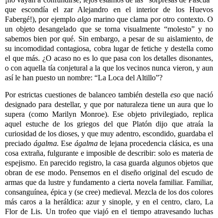
que escondía el zar Alejandro en el interior de los Huevos
Fabergé!), por ejemplo
algo
marino que clama por otro contexto. O
un objeto desangelado que se torna visualmente “molesto” y no
sabemos bien por qué. Sin embargo, a pesar de su aislamiento, de
su incomodidad contagiosa, cobra lugar de fetiche y destella como
el que más. ¿O acaso no es lo que pasa con los detalles disonantes,
o con aquella tía conjetural a la que los vecinos nunca vieron, y aun
así le han puesto un nombre: “La Loca del Altillo”?
Por estrictas cuestiones de balanceo también destella
eso
que nació
designado para destellar, y que por naturaleza tiene un aura que lo
supera (como Marilyn Monroe). Ese objeto privilegiado, replica
aquel
estuche de los griegos del que Platón dijo que atraía la
curiosidad de los dioses, y que muy adentro, escondido, guardaba el
preciado
ágalma.
Ese
ágalma
de lejana procedencia clásica, es una
cosa extraña, fulgurante e imposible de describir: solo es materia de
espejismo. En parecido registro, la casa guarda algunos objetos que
obran de ese modo. Pensemos en el diseño original del escudo de
armas que da lustre y fundamento a cierta novela familiar. Familiar,
consanguínea, épica y (se cree) medieval. Mezcla de los dos colores
más caros a la heráldica: azur y sinople, y en el centro, claro, La
Flor de Lis. Un trofeo que viajó en el tiempo atravesando luchas