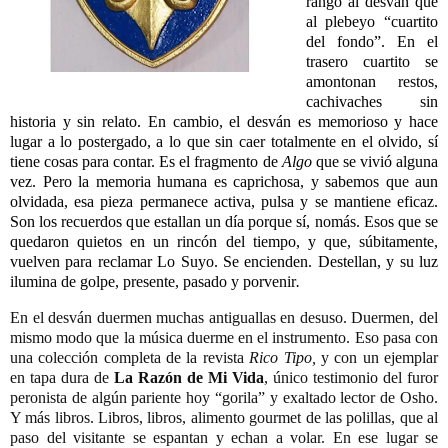
rango al desván que
al plebeyo “cuartito
del fondo”. En el
trasero cuartito se
amontonan restos,
cachivaches sin
historia y sin relato. En cambio, el desván es memorioso y hace
lugar a lo postergado, a lo que sin caer totalmente en el olvido, sí
tiene cosas para contar. Es el fragmento de
Algo
que se vivió alguna
vez. Pero la memoria humana es caprichosa, y sabemos que aun
olvidada, esa pieza permanece activa, pulsa y se mantiene eficaz.
Son los recuerdos que estallan un día porque sí, nomás. Esos que se
quedaron quietos en un rincón del tiempo, y que, súbitamente,
vuelven para reclamar Lo Suyo. Se encienden. Destellan, y su luz
ilumina de golpe, presente, pasado y porvenir
.
En el desván duermen muchas antiguallas en desuso. Duermen, del
mismo modo que la música duerme en el instrumento. Eso pasa con
una colección completa de la revista
Rico Tipo,
y con un ejemplar
en tapa dura de
La Razón de Mi Vida
, único testimonio del furor
peronista de algún pariente hoy “gorila”
y exaltado
lector de Osho.
Y más libros. Libros, libros, alimento gourmet de las polillas, que al
paso del visitante se espantan y echan a volar. En ese lugar se