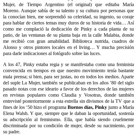
Mujer, de Tiempo Argentino (el original) que editaba María
Moreno. Aunque sabía de su talento y su cultura por personas que
la conocían bien, me sorprendió su celeridad, su ingenio, su coraje
para hablar de ciertos temas muy duros de su historia de vida… Así
como me complació la dedicación de Pinky a cada planta de su
patio, de las ventanas de su planta baja en la calle Malabia, donde
me recibió con gran amabilidad. Biblioteca nutrida, cuadros de
Alonso y otros pintores locales en el living… Y mucha precisión
para darle indicaciones al fotógrafo sobre las luces.
A los 47, Pinky estaba regia y se manifestaba como una feminista
convencida en tiempos en que nuestro movimiento tenía bastante
mala prensa; si bien, para ser justas, no en todos los medios. Aparte
del suple La Mujer, también se publicaban en los años ’80 del siglo
pasado notas con ese ideario a favor de los derechos de las mujeres
en revistas populares como Claudia y Vosotras, donde también
entrevisté posteriormente a esta estrella sin divismos de la TV que a
fines de los ‘50 hizo el programa
Buenos días, Pinky
junto a María
Elena Walsh. Y que, siempre que le daban la oportunidad, sostenía
su adscripción al feminismo. Ella, que había siendo cruelmente
discriminada por su condición de mujer, desde su nacimiento, por
su padre.