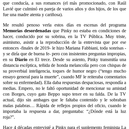
que conducía, a sus romances (el más promocionado, con Raúl
Lavié que culminó en pareja de varios años y dos hijos, de los que
fue una madre atenta y cariñosa).
Me resultó penoso verla estos días en escenas del programa
Memorias desordenadas
que Pinky no estaba en condiciones de
hacer, conducido por su sobrina, en la TV Pública. Muy triste,
asimismo, asistir a la reproducción de la entrevista que por ese
entonces -finales de 2019- le hizo Mariana Fabbiani, toda sonrisas -
y se diría que de buena fe- pero con insistentes preguntas impropias,
en su
Diario
en El trece. Desde su asiento, Pinky transmitía una
distancia escéptica, teñida de honda melancolía pero con chispas de
su proverbial inteligencia, toques de humor negro (“tengo mucho
ensayo general para la muerte”, cuando MF le reiteraba comentarios
sobre su enfermedad). Ella daba respuestas despaciosas, respondía a
medias. Empero, no le faltó oportunidad de mencionar su amistad
con Borges, cuyo gato Beppo supo tener en su falda. De la TV
actual, dijo sin ambages que le faltaba contenido y le sobraban
malas palabras… Rápida de reflejos propios del oficio, cuando le
importaba la respuesta a dar, preguntaba: “¿Dónde está la luz
roja?”.
Hace 4 décadas entrevisté a Pinky para el suplemento feminista La