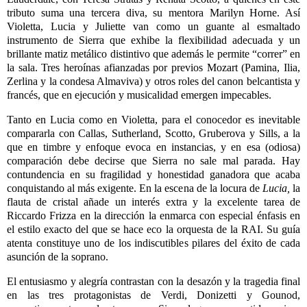
tributo suma una tercera diva, su mentora Marilyn Horne. Así
Violetta, Lucia y Juliette van como un guante al esmaltado
instrumento de Sierra que exhibe la flexibilidad adecuada y un
brillante matiz metálico distintivo que además le permite “correr” en
la sala. Tres heroínas afianzadas por previos Mozart (Pamina, Ilia,
Zerlina y la condesa Almaviva) y otros roles del canon belcantista y
francés, que en ejecución y musicalidad emergen impecables.
Tanto en Lucia como en Violetta, para el conocedor es inevitable
compararla con Callas, Sutherland, Scotto, Gruberova y Sills, a la
que en timbre y enfoque evoca en instancias, y en esa (odiosa)
comparación debe decirse que Sierra no sale mal parada. Hay
contundencia en su fragilidad y honestidad ganadora que acaba
conquistando al más exigente. En la escena de la locura de
Lucia,
la
flauta de cristal añade un interés extra y la excelente tarea de
Riccardo Frizza en la dirección la enmarca con especial énfasis en
el estilo exacto del que se hace eco la orquesta de la RAI. Su guía
atenta constituye uno de los indiscutibles pilares del éxito de cada
asunción de la soprano.
El entusiasmo y alegría contrastan con la desazón y la tragedia final
en las tres protagonistas de Verdi, Donizetti y Gounod,