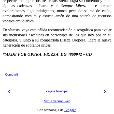
respectivamente; en los tres casos Sierra logra su cometido y si en
algunas cadenzas – Lucia y el
Sempre Libera
– se permite
exploraciones algo indulgentes, nunca peca de salirse de estilo,
demostrando mesura y astucia amén de una batería de recursos
vocales envidiables.
En síntesis, vaya esta cálida recomendación discográfica para avalar
sus incursiones escénicas en personajes de los que hoy por en su
categoría, y junto a su compatriota Lisette Oropesa, lidera la nueva
generación de sopranos líricas.
*MADE FOR OPERA, FRIZZA, DG 4860942 – CD
Compartir
‹
›
Página Principal
Ver la versión web
Con tecnología de
Blogger
.