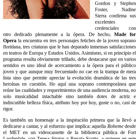
Gordon y Stephen
Foster, Nadine
Sierra confirma sus
excelentes
credenciales con
otro dedicado plenamente a la ópera. De hecho,
Made for
Opera
la encuentra en tres personajes fetiches de la joven soprano
floridana, tres criaturas que le han deparado inmensas satisfacciones
en teatros de Europa y Estados Unidos. Asimismo, si en principio el
programa resulta obviamente trillado, debe destacarse que en varios
sentidos es uno ideal de acercamiento a la ópera para el público
joven y que aunque muy frecuentado no cae en la trampa de mera
lista sino que permite apreciar la evolución dramática de las tres
heroínas en cuestión. He aquí una soprano contemporánea que
reúne las cualidades y requerimientos de una audiencia moderna, no
solo musicalidad intachable sino también dotes de actriz e
indiscutible belleza física, atributo hoy por hoy, guste o no, casi de
rigor.
Es también un homenaje a la inspiración primera que la llevó a
dedicarse a cantar, y al esfuerzo que implica: aquella
Boheme
desde
el MET en un videocassette de la biblioteca pública de Fort
Lauderdale, con Teresa Stratas y Renata Scotto, a quienes en este