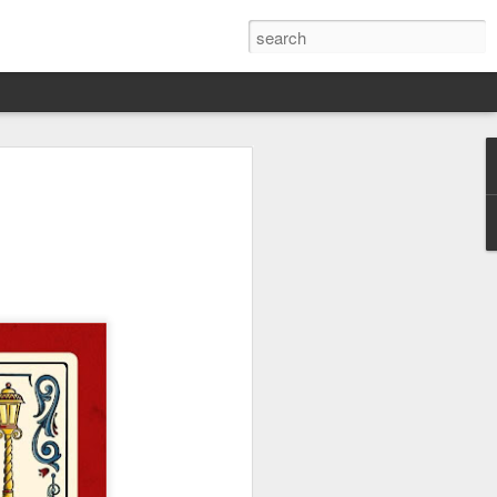
Darín,
nico
toria
a Hannah
 este siglo
ocracias,
de las
 alucinante
ladora.
en
 judío-
 toda