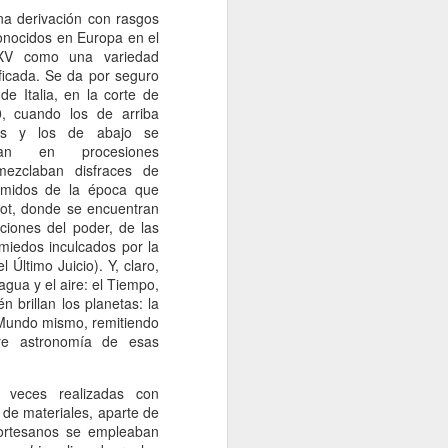
na derivación con rasgos
conocidos en Europa en el
XV como una variedad
ficada. Se da por seguro
e Italia, en la corte de
, cuando los de arriba
sas y los de abajo se
ían en procesiones
mezclaban disfraces de
emidos de la época que
rot, donde se encuentran
iones del poder, de las
 miedos inculcados por la
el Último Juicio). Y, claro,
gua y el aire: el Tiempo,
n brillan los planetas: la
el Mundo mismo, remitiendo
re astronomía de esas
 veces realizadas con
 de materiales, aparte de
cortesanos se empleaban