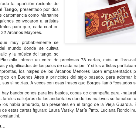
rado la aparición reciente de
Escribir contra toda
Marta Lubos (16/8/1943-
JAN
JAN
el Tango
, presentado por dos
adversidad (estrepitosa)
27/3/2026): Retrato de
13
13
de cartomancia como Marianne
una mujer en armonía
Por Teresa Donato
uienes convocaron a artistas
Hace 10 años, ella fue la "chica
strales para que, cada cual en
Cuando estudiaba en la facultad,
de tapa" de Damiselas: una
los 22 Arcanos Mayores.
preparando el examen de
denominación que seguramente le
etnografía -el más difícil de la
habría dado risa a Marta Lubos,
, que muy probablemente se
carrera-, hubo un día que, entre
una artista en absoluto pagada de
 del mundo donde se cultiva
fichas, fotocopias, libros, café,
sí misma, una persona libre de
ile y la música del tango, se
Damiselas Nº 1, a modo de editorial
AN
puchos y la Olivetti portátil
toda presunción y más bien
Piazzolla, ofrece un cofre de preciosas 78 cartas, más un libro-ca
13
Allá por las postrimerías del año 2012 se publicó la primera
celeste, me dije: “Esto es lo que
renuente a dar entrevistas. Pero
as y significados de los palos de cada naipe. Y si los artistas participa
edición de Damiselas en apuros, precedida del siguiente introito:
quiero hacer toda la vida”.
en esta ocasión,
improntas, los naipes de los Arcanos Menores lucen emparentados po
Mientras estaba leyendo y
afortunadamente, se avino a
rgido en Buenos Aires a principios del siglo pasado, para adornar l
o primero que hay que saber es que una damisela no es ni una dama
escribiendo en silencio encerrada
responder, afable y espontánea,
do, sus simetrías. A veces con esas frases que Borges llamó “costados 
 una damita (dicho esto siguiendo las instrucciones de T.S. Eliot para
en mi habitación, las horas no
divertida o apasionada -según el
ber diferenciar un gato de un perro).
o
hay bandoneones para los bastos, copas de champaña para -naturalm
pasaban. Me veo tal cual, como si
tema-, siempre yendo al punto,
s faroles callejeros de los andurriales donde los malevos se fumaban
estuviera viviéndolo ahora.
sin el menor rodeo. Así, fueron
e los había amurado, tan presentes en el tango de la Vieja Guardia. E
apareciendo la pianista, la
s de estas cartas figuran: Laura Varsky, María Pinto, Luciana Rondolin
escultora, la cocinera que brinda
onstantini.
una receta.
Gaby Ferrero (1/7/1961- 20/1/2026)
ha…
AN
13
Sus ojos se cerraron -anticipadamente, inesperadamente- y el