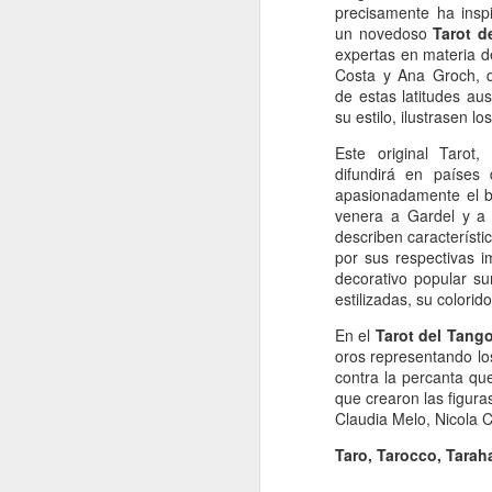
precisamente ha inspi
Retorno ilusionado a
JAN
un novedoso
Tarot d
Carmen Martín Gaite
13
expertas en materia 
Por Cecilia Sorrentino
Costa y Ana Groch, q
de estas latitudes au
“Una vuelve siempre a los viejos
su estilo, ilustrasen 
sitios donde amó la vida”, canta
Chavela. Y aunque su amigo de
Este original Tarot
Úbeda la contradiga en otra
difundirá en países
canción: “al lugar donde has sido
apasionadamente el ba
J
feliz no debieras tratar de volver”,
venera a Gardel y a 
yo regreso a Nubosidad variable,
describen característic
la novela de Carmen Martín Gaite,
por sus respectivas 
veinte años después.
decorativo popular su
L
estilizadas, su colori
ni
Tiene algo de aventura. Quizás no
sa
En el
Tarot del Tang
recupere aquel estado de
oros representando lo
deslumbramiento pero también
contra la percanta qu
podrían suscitarse otros nuevos.
que crearon las figura
Será un reencuentro con mis
Claudia Melo, Nicola C
marcas y subrayados.
Taro, Tarocco, Tara
J