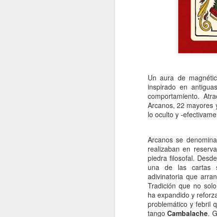
Un aura de magnética
inspirado en antigua
comportamiento. Atr
Arcanos, 22 mayores y
lo oculto y -efectivame
Arcanos se denominab
realizaban en reserva
piedra filosofal. Des
una de las cartas s
adivinatoria que arra
Tradición que no sol
ha expandido y reforz
problemático y febril 
tango
Cambalache
. 