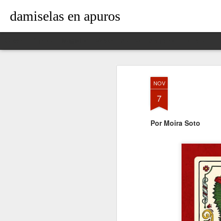
damiselas en apuros
Classic
Flipcard
Magazine
Mosaic
Sidebar
Snapshot
Timeslide
NOV
7
Por Moira Soto