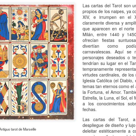
mundo de quienes la siguen queriendo y admirando se detuvo,
Las cartas del Tarot son u
ntre el shock y un enorme desconsuelo. Tan adorable y honesta como
propios de los naipes, ya 
rsona, tan excelente y angelada como actriz, tan amorosa y atenta
XIV, e irrumpen en el 
n su maternidad elegida y conquistada palmo a palmo... Cómo no
claramente diversa y ampli
nsar en su queridísimo hijo adoptivo Osqui Ferrero, que resultó,
que aparecen en el norte d
vencísimo, una notable revelación como actor en Más bello que la
Milán, entre 1440 y 1450
erte (2022).
ofrecían fiestas suntuo
divertían como pod
carnavalescas. Aquí se 
personajes deseados o t
Mi Rob Reiner privado
AN
tendrían su lugar en el Ta
13
Por Moira Soto
tempranamente representac
virtudes cardinales, de los
rrador de varios cuentos románticos fílmicos para gente adulta,
Iglesia Católica (el Diablo, 
ersona muy querida en la farándula hollywoodense y más allá,
temas tan eternos como el a
omprometido activista del partido demócrata, Rob Reiner -como es
la Fortuna, el Amor. Tambié
y sabido por la difusión que tuvo la noticia- fue víctima de la muerte
Estrella, la Luna, el Sol, 
s horrible que pudiera tener alguien de sus quilates. Una jugarreta
a los conocimientos sob
lvada del destino que, en general -salvo a individuos desalmados
fechas.
mo el “presidente” actual de los Estados Unidos-, costó asumir.
Las cartas del Tarot, a
despliegue de diseño y lujo
Mi padre lee
AN
Antiguo tarot de Marseille
deleitar estéticamente a 
13
Por María José Eyras