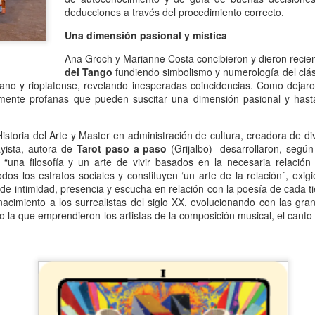
13
Por Guadalupe Treibel
deducciones a través del procedimiento correcto.
Una dimensión pasional y mística
 entero tarde -por puro despiste- y siento la obligación moral de
escular el asunto para quienes todavía se rompen el coco buscando la
Ana Groch y Marianne Costa concibieron y dieron recie
rma segura de quedar color canela: el bronceado saludable no existe.
del Tango
fundiendo simbolismo y numerología del clás
s un oxímoron, un verso. Resulta que eso que llamamos “colorcito”
ano y rioplatense, revelando inesperadas coincidencias. Como dejar
, en términos médicos, la respuesta a un daño: la piel produce
emente profanas que pueden suscitar una dimensión pasional y hast
elanina para defenderse porque la radiación ya empezó a dañar el
DN de sus células.
istoria del Arte y Master en administración de cultura, creadora de di
ayista, autora de
Tarot paso a paso
(Grijalbo)- desarrollaron, según
Volante, hormonas y burocracia
AN
“una filosofía y un arte de vivir basados en la necesaria relación
13
Por Mariela Sexer
dos los estratos sociales y constituyen ‘un arte de la relación´, exig
de intimidad, presencia y escucha en relación con la poesía de cada t
anejar es algo que me enorgullece, creo que lo hago muy bien y
nacimiento a los surrealistas del siglo XX, evolucionando con las gra
sfruto mucho la libertad, la independencia y el poder que me da
la que emprendieron los artistas de la composición musical, el canto
cerlo.
mo señalé en la segunda entrega de La inspectora, mi newsletter, es
y significativa la diferencia de licencias de conducir otorgadas según
 género en Argentina.
 Argentina, la conducción continúa siendo una actividad
Instructivo para ordenar un costurero
AN