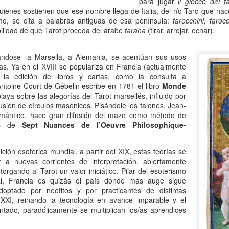
para jugar
il giocco dei t
ienes sostienen que ese nombre llega de Italia, del río Taro que nac
 Ciro Ramón Eyras, 1932-2019
o, se cita a palabras antiguas de esa península:
tarocchini, taroc
bilidad de que Tarot proceda del árabe
taraha
(tirar, arrojar, echar).
trás de la ventana, junto al fuego, mi padre lee.
ándose- a Marsella, a Alemania, se acentúan sus usos
 pienso en él, lo veo así, leyendo, la cabeza gris detrás del vidrio. Es
stas. Ya en el XVIII se populariza en Francia (actualmente
a visión fugaz, apenas un segundo, la de mi padre, sentado de
 la edición de libros y cartas, como la consulta a
paldas, en su casita de fin de semana, en un barrio cerrado de la
 Antoine Court de Gébelin escribe en 1781 el libro
Monde
ona Sur.
laya sobre las alegorías del Tarot marsellés, influido por
Al fin sola y, a la vez, tan bien acompañada
AN
fusión de círculos masónicos. Pisándole los talones, Jean-
13
rtomántico, hace gran difusión del mazo como método de
Por Guadalupe Treibel
vés de
Sept Nuances de l’Oeuvre Philosophique-
a soledad implica que, aunque esté sola, estoy con alguien; es decir,
onmigo misma. Significa que soy dos en uno”, apuntó alguna vez la
ición esotérica mundial, a partir del XIX, estas teorías se
lósofa fuera de serie Hannah Arendt, y esa frase es la llave que cierra
a nuevas corrientes de interpretación, abiertamente
 recorrido de Enfin seule (“Por fin sola”), libro de la periodista y
torgando al Tarot un valor iniciático. Pilar del esoterismo
odcaster Lauren Bastide que acaba de editarse en Francia con muy
l, Francia es quizás el país donde más auge sigue
vorable acogida.
doptado por neófitos y por practicantes de distintas
o XXI, reinando la tecnología en avance imparable y el
tado, paradójicamente se multiplican los/as aprendices
Ganando dos verdaderos amores
AN