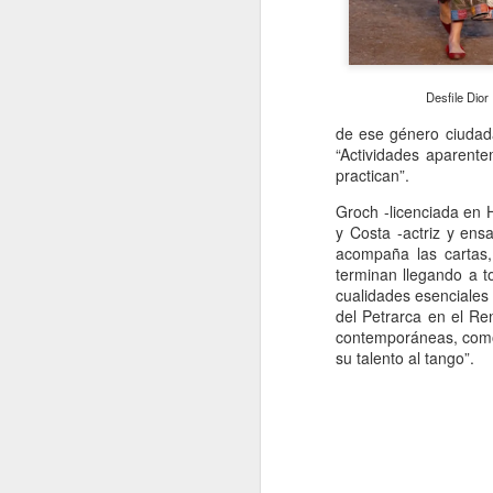
Me
d
fo
Desfile Dior
E
de ese género ciudad
es
“Actividades aparent
m
practican”.
A
Groch -licenciada en H
y Costa -actriz y ens
J
acompaña las cartas, 
terminan llegando a to
cualidades esenciales 
M
del Petrarca en el Re
di
contemporáneas, como 
ha
su talento al tango”.
Co
mu
el
En
J