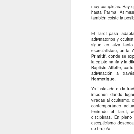
muy complejas. Hay qu
A
hasta Parma. Asimism
también existe la posi
De
El Tarot pasa -adapt
Si
adivinatorios y oculti
un
sigue en alza tanto
es
especialistas), un tal
z
Primitif
, donde se exp
J
la egiptomanía y la di
Baptiste Alliette, ca
adivinación a tra
Hermetique
.
“L
c
Ya instalado en la trad
fi
imponen dando lugar 
el
viradas al ocultismo, o
p
contemporáneo actua
fa
teniendo el Tarot, a
disciplinas. En plen
escepticismo desencan
de brujo/a.
J