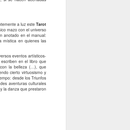
ntemente a luz este
Tarot
ico mazo con el universo
on anotado en el manual:
a mística en quienes las
versos eventos artísticos-
 escriben en el libro que
 con la belleza (…), que
iendo cierto virtuosismo y
iempo: desde los Triunfos
ndes aventuras culturales
 y la danza que prestaron