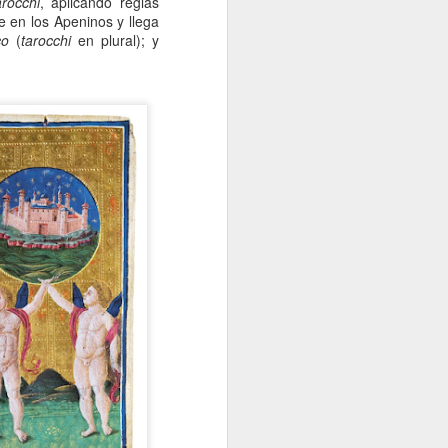
arocchi
, aplicando reglas
e en los Apeninos y llega
co
(
tarocchi
en plural); y