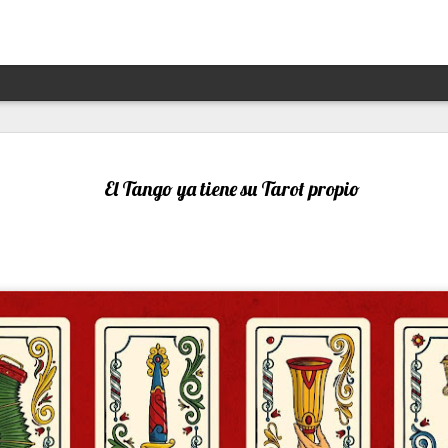
Hannah Arendt y Alejandra 
JAN
13
un afortunado encuentro escé
El Tango ya tiene su Tarot propio
Por Moira Soto
"Lo que ha sucedido puede volver a suceder": la premoni
advertencia de la brillante filósofa, politóloga, periodist
Arendt (1906- 1975) resuena con desgraciada vigencia en
21, en estos precisos momentos de amenaza a las dem
de hechos de ilegalidad y crueldad crecientes por parte 
grandes potencias, de gobiernos talibanes, de un avance
de la ultraderecha más reaccionaria, caprichosa y avasal
Arendt, de cuya muerte a los 69 se cumplieron 50 años 
diciembre pasado, fue una pensadora alemana -de origen
original, audaz, a contracorriente, inconformista, libre de