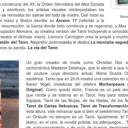
13
Por Caro Alfonso
a comienzos del XX, la Orden Hermética del Alba Dorada
 escritores, los artistas visuales reinterpretaban los
ace un año, Mona me salvó la vida. Llegué a la casa de mi hermana
ón se renovaba sin salirse del todo de madre. Dalí hace su
Viscon
espués de manejar muchas horas escuchando la misma lista de
del mazo y Breton escribe su
Arcano 17
(referido a la
emas desde que salí de mi casa.
, resurrección, la fuerza donde todo comienza y se regenera), y Max E
cupación Alemana, su creativa versión del Tarot incluyendo a conocido
eresaba el dichoso mazo). Leonora Carrington crea la propia y much
ardín del Tarot
. Alejandro Jodoroswsky le dedica
La
montaña sagra
nces su pareja-
La vía del Tarot
.
La lectora de la lectora
AN
Un gran creador de moda como Christian Dior e
13
Por Cecilia Sorrentino
cartomántica Madame Delahaye, que lo alentó a que 
de couture
, cuya directora actual, Maria Grazia Ch
veces, la lectora regresa a libros entrañables que leyó hace tiempo.
esotérica. Tanto que en 2018 mostró una colección en c
Karen Vogel, creadoras del célebre
Motherpeace
ta tarde le gustaría volver a Virginia Woolf.
Original
). Como quedó dicho, Francia es un país donde
que ronda y se interna en el Tarot. Hay para todos
ma un libro al azar y lo abre. Inmediatamente reconoce el cuarto.
Espejos; Tarot de las Brujas, de las Hadas, de los Á
ecorre algunas líneas…
Tarot de
Cartas Hebraicas
,
Tarot de Transformació
esta altura, vale remarcar que si bien el celebérrimo T
rginia no está en su escritorio. Junto a la ventana, el pequeño sillón
un Oráculo no siempre es un Tarot. Igualmente, el T
ncentra la última luz que llega del jardín. Virginia lee. Algunas tardes
teatro, en el cine, la novela policial, los videojuegos
¿Broncearse? ¡Un quemo!
AN
e, entre el té y la cena.
de autoconocimiento y de guía de buenas decisiones