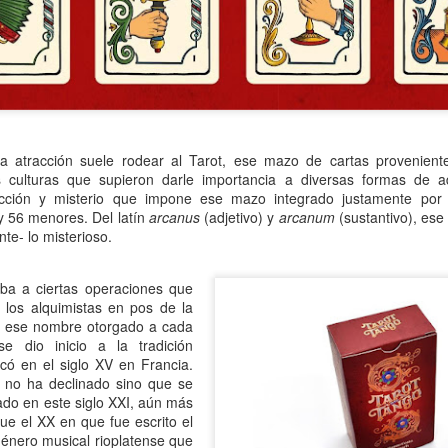
atadura, que no le temió a la polémica.
 atracción suele rodear al Tarot, ese mazo de cartas proveniente
s culturas que supieron darle importancia a diversas formas de a
acción y misterio que impone ese mazo integrado justamente por
 56 menores. Del latín
arcanus
(adjetivo) y
arcanum
(sustantivo), ese
nte- lo misterioso.
a a ciertas operaciones que
 los alquimistas en pos de la
de ese nombre otorgado a cada
e dio inicio a la tradición
ncó en el siglo XV en Francia.
o no ha declinado sino que se
ado en este siglo XXI, aún más
que el XX en que fue escrito el
Género musical rioplatense que