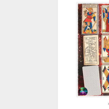
e
pe
e
pe
jo
mu
J
Na
p
c
mu
má
ma
co
J