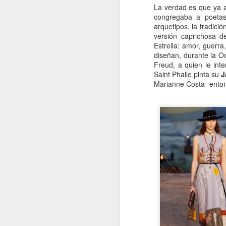
La verdad es que ya 
congregaba a poetas y
H
arquetipos, la tradici
d
versión caprichosa 
t
Estrella: amor, guerra
diseñan, durante la O
Freud, a quien le int
Saint Phalle pinta su
J
Marianne Costa -ento
J
A 
Es
To
R
Vi
co
J
le