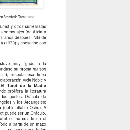
ti Brambrilla Tarot, 1463
rnst y otros surrealistas
s personajes (de Alicia a
os años después, Niki de
da
(1973) y coescribe con
stuvo muy ligado a la
fundase su propia
maison
iuri, respeta esa línea
olaboración Vicki Noble y
(
El Tarot de la Madre
 prolifera la literatura
 los gustos: Drácula de
ngeles y los Arcángeles;
n
(del infaltable Osho). A
arot puede ser un Oráculo,
arot se ha colado en el
… Todo a partir de un mazo
, si se hacen acertadas