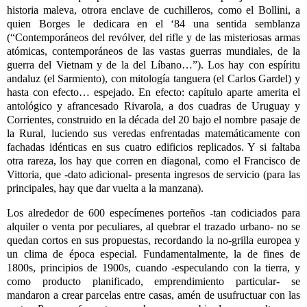
historia maleva, otrora enclave de cuchilleros, como el Bollini, a
quien Borges le dedicara en el ‘84 una sentida semblanza
(“Contemporáneos del revólver, del rifle y de las misteriosas armas
atómicas, contemporáneos de las vastas guerras mundiales, de la
guerra del Vietnam y de la del Líbano…”). Los hay con espíritu
andaluz (el Sarmiento), con mitología tanguera (el Carlos Gardel) y
hasta con efecto… espejado. En efecto: capítulo aparte amerita el
antológico y afrancesado Rivarola, a dos cuadras de Uruguay y
Corrientes, construido en la década del 20 bajo el nombre pasaje de
la Rural, luciendo sus veredas enfrentadas matemáticamente con
fachadas idénticas en sus cuatro edificios replicados. Y si faltaba
otra rareza, los hay que corren en diagonal, como el Francisco de
Vittoria, que -dato adicional- presenta ingresos de servicio (para las
principales, hay que dar vuelta a la manzana).
Los alrededor de 600 especímenes porteños -tan codiciados para
alquiler o venta por peculiares, al quebrar el trazado urbano- no se
quedan cortos en sus propuestas, recordando la no-grilla europea y
un clima de época especial. Fundamentalmente, la de fines de
1800s, principios de 1900s, cuando -especulando con la tierra, y
como producto planificado, emprendimiento particular- se
mandaron a crear parcelas entre casas, amén de usufructuar con las