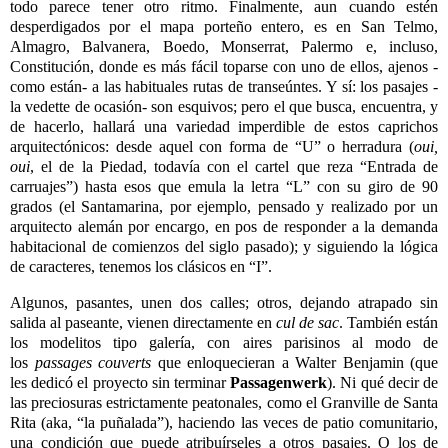
todo parece tener otro ritmo. Finalmente, aun cuando estén
desperdigados por el mapa porteño entero, es en San Telmo,
Almagro, Balvanera, Boedo, Monserrat, Palermo e, incluso,
Constitución, donde es más fácil toparse con uno de ellos, ajenos -
como están- a las habituales rutas de transeúntes. Y sí: los pasajes -
la vedette de ocasión- son esquivos; pero el que busca, encuentra, y
de hacerlo, hallará una variedad imperdible de estos caprichos
arquitectónicos: desde aquel con forma de “U” o herradura (
oui,
oui
, el de la Piedad, todavía con el cartel que reza “Entrada de
carruajes”) hasta esos que emula la letra “L” con su giro de 90
grados (el Santamarina, por ejemplo, pensado y realizado por un
arquitecto alemán por encargo, en pos de responder a la demanda
habitacional de comienzos del siglo pasado); y siguiendo la lógica
de caracteres, tenemos los clásicos en “I”.
Algunos, pasantes, unen dos calles; otros, dejando atrapado sin
salida al paseante, vienen directamente en
cul de sac
. También están
los modelitos tipo galería, con aires parisinos al modo de
los
passages couverts
que enloquecieran a Walter Benjamin (que
les dedicó el proyecto sin terminar
Passagenwerk
). Ni qué decir de
las preciosuras estrictamente peatonales, como el Granville de Santa
Rita (aka, “la puñalada”), haciendo las veces de patio comunitario,
una condición que puede atribuírseles a otros pasajes. O los de