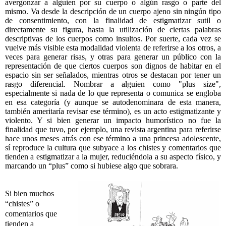
avergonzar a alguien por su cuerpo o algún rasgo o parte del
mismo. Va desde la descripción de un cuerpo ajeno sin ningún tipo
de consentimiento, con la finalidad de estigmatizar sutil o
directamente su figura, hasta la utilización de ciertas palabras
descriptivas de los cuerpos como insultos. Por suerte, cada vez se
vuelve más visible esta modalidad violenta de referirse a los otros, a
veces para generar risas, y otras para generar un público con la
representación de que ciertos cuerpos son dignos de habitar en el
espacio sin ser señalados, mientras otros se destacan por tener un
rasgo diferencial. Nombrar a alguien como "plus size",
especialmente si nada de lo que representa o comunica se engloba
en esa categoría (y aunque se autodenominara de esta manera,
también ameritaría revisar ese término), es un acto estigmatizante y
violento. Y si bien generar un impacto humorístico no fue la
finalidad que tuvo, por ejemplo, una revista argentina para referirse
hace unos meses atrás con ese término a una princesa adolescente,
sí reproduce la cultura que subyace a los chistes y comentarios que
tienden a estigmatizar a la mujer, reduciéndola a su aspecto físico, y
marcando un “plus” como si hubiese algo que sobrara.
Si bien muchos
“chistes” o
comentarios que
tienden a