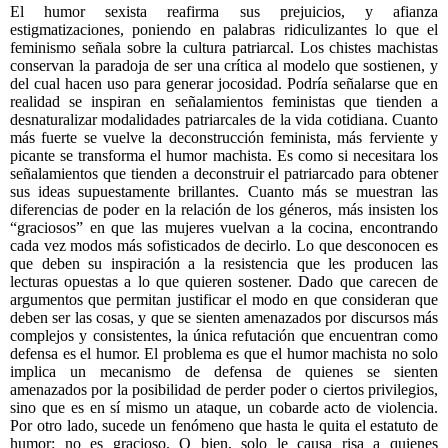
El humor sexista reafirma sus prejuicios, y afianza
estigmatizaciones, poniendo en palabras ridiculizantes lo que el
feminismo señala sobre la cultura patriarcal. Los chistes machistas
conservan la paradoja de ser una crítica al modelo que sostienen, y
del cual hacen uso para generar jocosidad. Podría señalarse que en
realidad se inspiran en señalamientos feministas que tienden a
desnaturalizar modalidades patriarcales de la vida cotidiana. Cuanto
más fuerte se vuelve la deconstrucción feminista, más ferviente y
picante se transforma el humor machista. Es como si necesitara los
señalamientos que tienden a deconstruir el patriarcado para obtener
sus ideas supuestamente brillantes. Cuanto más se muestran las
diferencias de poder en la relación de los géneros, más insisten los
“graciosos” en que las mujeres vuelvan a la cocina, encontrando
cada vez modos más sofisticados de decirlo. Lo que desconocen es
que deben su inspiración a la resistencia que les producen las
lecturas opuestas a lo que quieren sostener. Dado que carecen de
argumentos que permitan justificar el modo en que consideran que
deben ser las cosas, y que se sienten amenazados por discursos más
complejos y consistentes, la única refutación que encuentran como
defensa es el humor. El problema es que el humor machista no solo
implica un mecanismo de defensa de quienes se sienten
amenazados por la posibilidad de perder poder o ciertos privilegios,
sino que es en sí mismo un ataque, un cobarde acto de violencia.
Por otro lado, sucede un fenómeno que hasta le quita el estatuto de
humor: no es gracioso. O bien, solo le causa risa a quienes