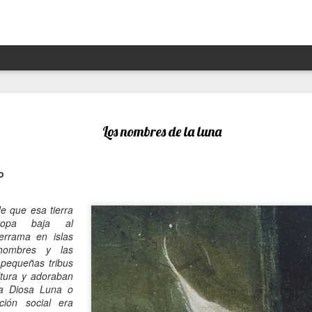
Hannah Arendt y Alejandra 
JAN
13
un afortunado encuentro escé
Los nombres de la luna
Por Moira Soto
o
"Lo que ha sucedido puede volver a suceder": la premoni
advertencia de la brillante filósofa, politóloga, periodist
Arendt (1906- 1975) resuena con desgraciada vigencia en
e que esa tierra
21, en estos precisos momentos de amenaza a las dem
opa baja al
de hechos de ilegalidad y crueldad crecientes por parte 
errama en islas
grandes potencias, de gobiernos talibanes, de un avance
 hombres y las
de la ultraderecha más reaccionaria, caprichosa y avasal
n pequeñas tribus
ltura y adoraban
Arendt, de cuya muerte a los 69 se cumplieron 50 años 
la Diosa Luna o
diciembre pasado, fue una pensadora alemana -de origen
ción social era
original, audaz, a contracorriente, inconformista, libre de