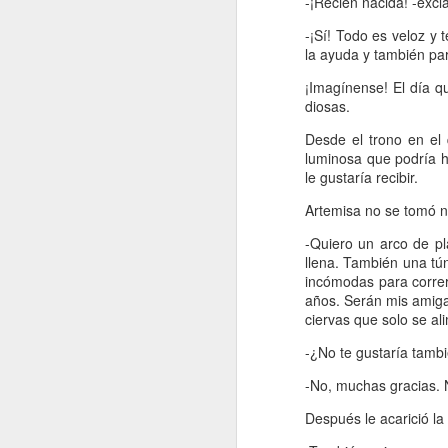
-¡Recién nacida! -excl
p
-¡Sí! Todo es veloz y 
la ayuda y también par
1
pa
¡Imagínense! El día q
ve
diosas.
co
Da
Desde el trono en el
co
luminosa que podría ha
co
le gustaría recibir.
Artemisa no se tomó n
J
-Quiero un arco de pl
llena. También una tún
incómodas para correr
Si
años. Serán mis amiga
fo
ciervas que solo se al
d
al
-¿No te gustaría tamb
co
un
-No, muchas gracias. 
Después le acarició la 