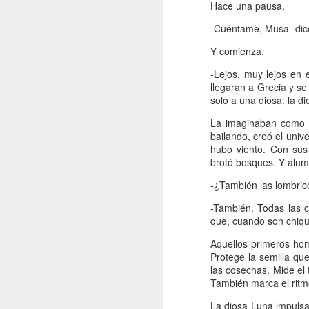
Hace una pausa.
A
-Cuéntame, Musa -dic
Y comienza.
De
-Lejos, muy lejos en
Si
llegaran a Grecia y se
un
solo a una diosa: la d
es
z
La imaginaban como u
bailando, creó el unive
J
hubo viento. Con sus 
brotó bosques. Y alumb
“L
-¿También las lombrice
c
-También. Todas las c
fi
que, cuando son chiqu
el
p
Aquellos primeros ho
fa
Protege la semilla que
las cosechas. Mide el
También marca el ritm
J
La diosa Luna impulsa