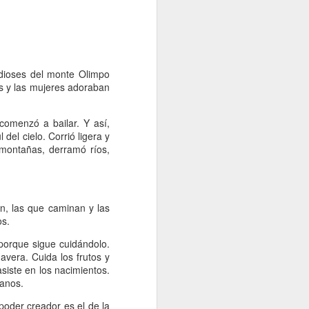
 dioses del monte Olimpo
res y las mujeres adoraban
comenzó a bailar. Y así,
 del cielo. Corrió ligera y
 montañas, derramó ríos,
an, las que caminan y las
os.
porque sigue cuidándolo.
avera. Cuida los frutos y
siste en los nacimientos.
éanos.
poder creador es el de la