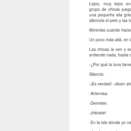
Lejos, muy lejos en
Retorno ilusionado a
JAN
grupo de chicas jueg
Carmen Martín Gaite
13
una pequeña isla grie
Por Cecilia Sorrentino
alborota el pelo y las 
“Una vuelve siempre a los viejos
Mírenlas cuando hace
sitios donde amó la vida”, canta
Un poco más allá, en l
Chavela. Y aunque su amigo de
Úbeda la contradiga en otra
Las chicas la ven y s
canción: “al lugar donde has sido
entiende nada, hasta q
J
feliz no debieras tratar de volver”,
yo regreso a Nubosidad variable,
-¿Por qué la luna tie
la novela de Carmen Martín Gaite,
veinte años después.
Silencio.
L
-¡Es verdad! –dicen a
ni
Tiene algo de aventura. Quizás no
sa
recupere aquel estado de
-Artemisa.
deslumbramiento pero también
podrían suscitarse otros nuevos.
-Deméter.
Será un reencuentro con mis
marcas y subrayados.
-¡Hécate!
J
-En la isla donde yo n