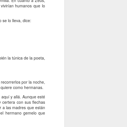
milla. En cuanto a Zeus,
 vivirían humanos que lo
 se lo lleva, dice:
ién la túnica de la poeta,
recorrerlos por la noche,
e quiere como hermanas.
 aquí y allá. Aunque esté
 y certera con sus flechas
ir a las madres que están
, el hermano gemelo que