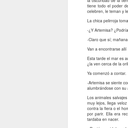
la oscuridad de la ti
tiene todo el poder 
celebren, le teman y 
Me
d
La chica pelirroja tom
fo
-¿Y Artemisa? ¿Podría
E
es
-Claro que sí; mañana
m
A
Van a encontrarse allí 
Esta tarde el mar es aú
J
¿la ven cerca de la or
Ya comenzó a contar.
M
-Artemisa se siente co
di
alumbrándose con su 
ha
Los animales salvajes
Co
muy lejos, llega veloz
mu
contra la fiera o el h
el
por parir. Ella era 
tardaba en nacer.
En
J