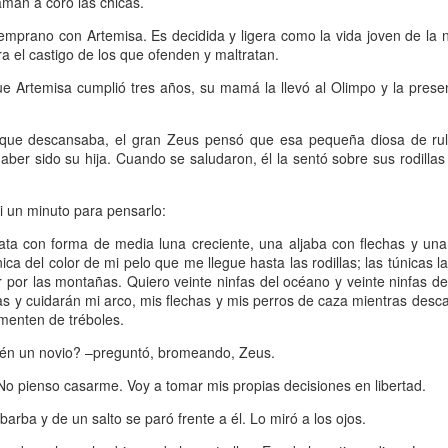
aman a coro las chicas.
rincipalmente masculina.
13
Por Florencia Bendersky
temprano con Artemisa. Es decidida y ligera como la vida joven de la 
a el castigo de los que ofenden y maltratan.
00 Damiselas. Hemos recorrido un largo camino, muchachas,
rafraseando a los varones publicistas de los años 70 con el fin de
ue Artemisa cumplió tres años, su mamá la llevó al Olimpo y la prese
ndernos a las mujeres cigarrillos (y habrían dicho casi cualquier otra
sa con tal de inducirnos a comprar otro producto). Pero en el caso de
miselas, es real el extenso recorrido de este espacio, con mi casi
 que descansaba, el gran Zeus pensó que esa pequeña diosa de rulo
ntinuo acompañamiento dentro del universo literario que se fue
ber sido su hija. Cuando se saludaron, él la sentó sobre sus rodillas
nstruyendo entre sus damiselas firmantes y las/os lectores/as.
i un minuto para pensarlo:
Sorpresa y media: Peña desencadenado
AN
ata con forma de media luna creciente, una aljaba con flechas y una
13
Por M.S.
ica del color de mi pelo que me llegue hasta las rodillas; las túnicas 
 por las montañas. Quiero veinte ninfas del océano y veinte ninfas de
 hay en la actualidad un representante cabal de la cinefilia -ese amour
s y cuidarán mi arco, mis flechas y mis perros de caza mientras desc
u sin medida por el llamado séptimo arte-, esa persona es, a no
imenten de tréboles.
udarlo, Fernando Martín Peña. Alguien que desde muy joven se dedicó
 cine como quien entra en religión, cumpliendo una vocación sagrada
ién un novio? –preguntó, bromeando, Zeus.
n entrega absoluta desde los 8, cuando recibió de regalo de su padre
 proyector de super 8.
No pienso casarme. Voy a tomar mis propias decisiones en libertad.
barba y de un salto se paró frente a él. Lo miró a los ojos.