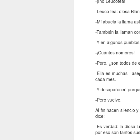
-¡Ino Leucotea!
e
-Leuco tea: diosa Bla
pe
e
-Mi abuela la llama as
pe
-También la llaman co
jo
mu
-Y en algunos pueblos
-¡Cuántos nombres!
J
-Pero, ¿son todos de 
-Ella es muchas –aseg
cada mes.
Na
p
-Y desaparecer, porqu
c
mu
-Pero vuelve.
má
ma
Al fin hacen silencio 
co
dice:
-Es verdad: la diosa L
por eso son tantos su
J