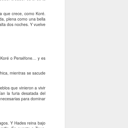
ña que crece, como Koré.
da, plena como una bella
alta dos noches. Y vuelve
s Koré o Perséfone… y es
ica, mientras se sacude
blos que vinieron a vivir
an la furia desatada del
a necesarias para dominar
agos. Y Hades reina bajo