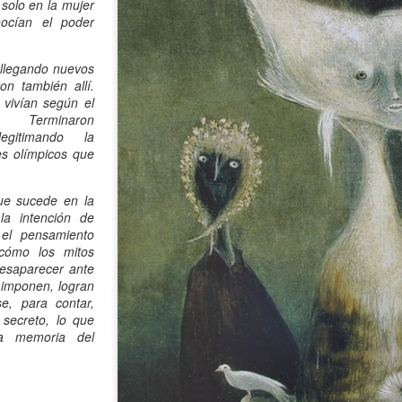
 solo en la mujer
atadura, que no le temió a la polémica.
ocían el poder
 llegando nuevos
on también allí.
 vivían según el
. Terminaron
egitimando la
es olímpicos que
que sucede en la
la intención de
 el pensamiento
cómo los mitos
 desaparecer ante
 imponen, logran
se, para contar,
 secreto, lo que
la memoria del