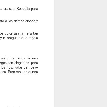
naturaleza. Resuelta para
ntó a los demás dioses y
s color azafrán era tan
 y le preguntó qué regalo
 antorcha de luz de luna
largas son elegantes, pero
 los ríos, todas de nueve
anso. Para montar, quiero