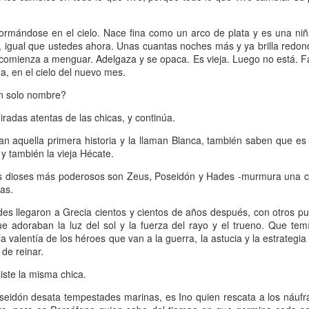
13
Por Caro Alfonso
ace un año, Mona me salvó la vida. Llegué a la casa de mi hermana
formándose en el cielo. Nace fina como un arco de plata y es una ni
espués de manejar muchas horas escuchando la misma lista de
, igual que ustedes ahora. Unas cuantas noches más y ya brilla redon
emas desde que salí de mi casa.
, comienza a menguar. Adelgaza y se opaca. Es vieja. Luego no está. F
ma, en el cielo del nuevo mes.
n solo nombre?
iradas atentas de las chicas, y continúa.
n aquella primera historia y la llaman Blanca, también saben que e
La lectora de la lectora
AN
y también la vieja Hécate.
13
Por Cecilia Sorrentino
s dioses más poderosos son Zeus, Poseidón y Hades -murmura una ch
veces, la lectora regresa a libros entrañables que leyó hace tiempo.
ias.
es llegaron a Grecia cientos y cientos de años después, con otros pue
ta tarde le gustaría volver a Virginia Woolf.
e adoraban la luz del sol y la fuerza del rayo y el trueno. Que temí
 valentía de los héroes que van a la guerra, la astucia y la estrategi
ma un libro al azar y lo abre. Inmediatamente reconoce el cuarto.
 de reinar.
ecorre algunas líneas…
iste la misma chica.
rginia no está en su escritorio. Junto a la ventana, el pequeño sillón
ncentra la última luz que llega del jardín. Virginia lee. Algunas tardes
eidón desata tempestades marinas, es Ino quien rescata a los náufr
¿Broncearse? ¡Un quemo!
AN
e, entre el té y la cena.