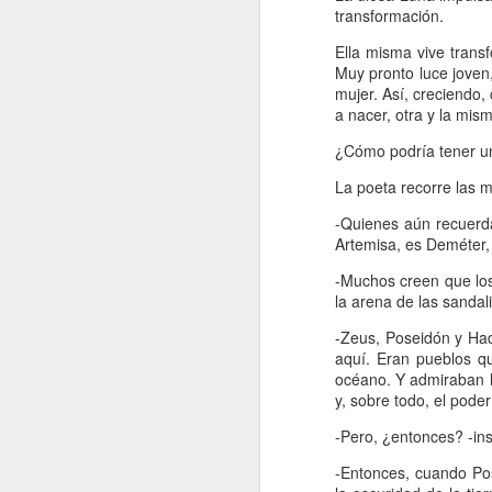
transformación.
H
Ella misma vive trans
d
Muy pronto luce joven
t
mujer. Así, creciendo
a nacer, otra y la mis
¿Cómo podría tener u
La poeta recorre las m
-Quienes aún recuerda
J
Artemisa, es Deméter, 
-Muchos creen que lo
A 
la arena de las sandal
-Zeus, Poseidón y Had
Es
aquí. Eran pueblos qu
océano. Y admiraban la
To
y, sobre todo, el poder
R
-Pero, ¿entonces? -ins
Vi
co
-Entonces, cuando Pos
J
le