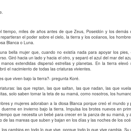
 Ciro Ramón Eyras, 1932-2019
e.
trás de la ventana, junto al fuego, mi padre lee.
 el tiempo, miles de años antes de que Zeus, Poseidón y los demás
 pienso en él, lo veo así, leyendo, la cabeza gris detrás del vidrio. Es
 repartieran el poder sobre el cielo, la tierra y los océanos, los homb
a visión fugaz, apenas un segundo, la de mi padre, sentado de
iosa Blanca o Luna.
paldas, en su casita de fin de semana, en un barrio cerrado de la
ona Sur.
na bella mujer que, cuando no existía nada para apoyar los pies, 
rso. Giró hacia un lado y hacia el otro, y separó el azul del mar del azul
Al fin sola y, a la vez, tan bien acompañada
AN
manos extendidas dispersó estrellas y planetas. En la tierra elevó
13
Por Guadalupe Treibel
ró el nacimiento de todas las criaturas vivientes.
a soledad implica que, aunque esté sola, estoy con alguien; es decir,
s que viven bajo la tierra?- pregunta Koré.
onmigo misma. Significa que soy dos en uno”, apuntó alguna vez la
riaturas: las que reptan, las que saltan, las que nadan, las que vuel
lósofa fuera de serie Hannah Arendt, y esa frase es la llave que cierra
itas, solo saben tomar la teta de su mamá, como nosotros, los human
 recorrido de Enfin seule (“Por fin sola”), libro de la periodista y
odcaster Lauren Bastide que acaba de editarse en Francia con muy
mbres y mujeres adoraban a la diosa Blanca porque creó el mundo y 
vorable acogida.
 duerme en invierno bajo la tierra. Impulsa los brotes nuevos en prim
 tiempo que necesita un bebé para crecer en la panza de su mamá, y a
o de las mareas que suben y bajan en los días y las noches de los oc
Ganando dos verdaderos amores
AN
 los cambios en todo lo que vive, porque todo lo que vive cambia. Su 