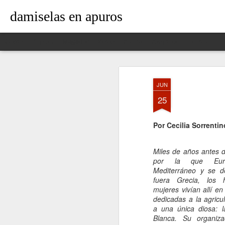
damiselas en apuros
Classic
Flipcard
Magazine
Mosaic
Sidebar
Snapshot
Timeslide
JUN
25
Por Cecilia Sorrentin
Miles de años antes d
por la que Eur
Mediterráneo y se d
fuera Grecia, los
mujeres vivían allí e
dedicadas a la agricu
a una única diosa: 
Blanca. Su organiza