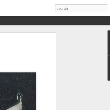
Darín,
nico
toria
a Hannah
 este siglo
ocracias,
de las
 alucinante
ladora.
en
 judío-
 toda