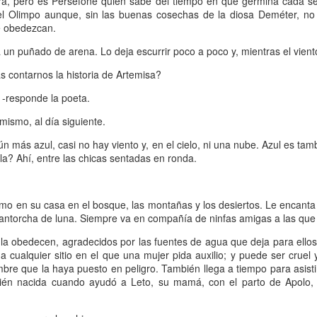
erra, pero es Perséfone quien sabe del tiempo en que germina cada se
13
Por Guadalupe Treibel
del Olimpo aunque, sin las buenas cosechas de la diosa Deméter, no
le obedezcan.
 entero tarde -por puro despiste- y siento la obligación moral de
escular el asunto para quienes todavía se rompen el coco buscando la
a un puñado de arena. Lo deja escurrir poco a poco y, mientras el viento
rma segura de quedar color canela: el bronceado saludable no existe.
s contarnos la historia de Artemisa?
s un oxímoron, un verso. Resulta que eso que llamamos “colorcito”
, en términos médicos, la respuesta a un daño: la piel produce
 -responde la poeta.
elanina para defenderse porque la radiación ya empezó a dañar el
DN de sus células.
mismo, al día siguiente.
n más azul, casi no hay viento y, en el cielo, ni una nube. Azul es tamb
Volante, hormonas y burocracia
AN
illa? Ahí, entre las chicas sentadas en ronda.
13
Por Mariela Sexer
anejar es algo que me enorgullece, creo que lo hago muy bien y
mo en su casa en el bosque, las montañas y los desiertos. Le encanta 
sfruto mucho la libertad, la independencia y el poder que me da
antorcha de luna. Siempre va en compañía de ninfas amigas a las qu
cerlo.
 la obedecen, agradecidos por las fuentes de agua que deja para ellos
mo señalé en la segunda entrega de La inspectora, mi newsletter, es
 a cualquier sitio en el que una mujer pida auxilio; y puede ser cruel
y significativa la diferencia de licencias de conducir otorgadas según
ombre que la haya puesto en peligro. También llega a tiempo para asist
 género en Argentina.
recién nacida cuando ayudó a Leto, su mamá, con el parto de Apolo
 Argentina, la conducción continúa siendo una actividad
Instructivo para ordenar un costurero
AN