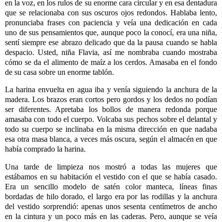
en la voz, en los rulos de su enorme cara circular y en esa dentadura
que se relacionaba con sus oscuros ojos redondos. Hablaba lento,
pronunciaba frases con paciencia y veía una dedicación en cada
uno de sus pensamientos que, aunque poco la conocí, era una niña,
sentí siempre ese abrazo delicado que da la pausa cuando se habla
despacio. Usted, niña Flavia, así me nombraba cuando mostraba
cómo se da el alimento de maíz a los cerdos. Amasaba en el fondo
de su casa sobre un enorme tablón.
La harina envuelta en agua iba y venía siguiendo la anchura de la
madera. Los brazos eran cortos pero gordos y los dedos no podían
ser diferentes. Apretaba los bollos de manera redonda porque
amasaba con todo el cuerpo. Volcaba sus pechos sobre el delantal y
todo su cuerpo se inclinaba en la misma dirección en que nadaba
esa otra masa blanca, a veces más oscura, según el almacén en que
había comprado la harina.
Una tarde de limpieza nos mostró a todas las mujeres que
estábamos en su habitación el vestido con el que se había casado.
Era un sencillo modelo de satén color manteca, líneas finas
bordadas de hilo dorado, el largo era por las rodillas y la anchura
del vestido sorprendió: apenas unos sesenta centímetros de ancho
en la cintura y un poco más en las caderas. Pero, aunque se veía