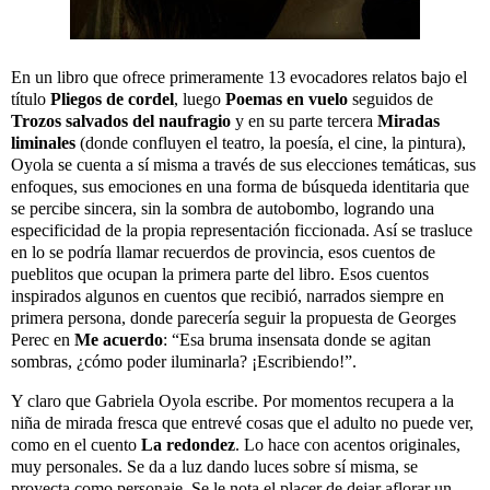
En un libro que ofrece primeramente 13 evocadores relatos bajo el
título
Pliegos de cordel
, luego
Poemas en vuelo
seguidos de
Trozos salvados del naufragio
y en su parte tercera
Miradas
liminales
(donde confluyen el teatro, la poesía, el cine, la pintura),
Oyola se cuenta a sí misma a través de sus elecciones temáticas, sus
enfoques, sus emociones en una forma de búsqueda identitaria que
se percibe sincera, sin la sombra de autobombo, logrando una
especificidad de la propia representación ficcionada. Así se trasluce
en lo se podría llamar recuerdos de provincia, esos cuentos de
pueblitos que ocupan la primera parte del libro. Esos cuentos
inspirados algunos en cuentos que recibió, narrados siempre en
primera persona, donde parecería seguir la propuesta de Georges
Perec en
Me acuerdo
: “Esa bruma insensata donde se agitan
sombras, ¿cómo poder iluminarla? ¡Escribiendo!”.
Y claro que Gabriela Oyola escribe. Por momentos recupera a la
niña de mirada fresca que entrevé cosas que el adulto no puede ver,
como en el cuento
La redondez
. Lo hace con acentos originales,
muy personales. Se da a luz dando luces sobre sí misma, se
proyecta como personaje. Se le nota el placer de dejar aflorar un