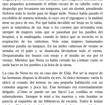
ojos pequeños acentuando el teñido oscuro de su cabello corto y
desprolijo por levantarse tan temprano, casi sin dormir, prendiendo
fósforos toda la noche para no llegar tarde. Nunca había pasado el
escobillón de manera redonda, lo suyo era el zigzagueo y la maldad
tiene un poco de eso. Por qué había decidido ser bruja no lo sabía,
pero la naturaleza de sus risas o los cuentos que inventaba eran
siempre de mujeres solas que se paseaban por los pasillos del
hospital, a la madrugada, cuando lo único que se escucha es la
respiración de los enfermos. Veía estas mujeres fantasmales
mientras pasaba un lampazo. En las tardes calurosas de verano se
sentaba en el patio y se abanicaba llevándose todo el viento.
Desparramaba los brazos con enojo y el insulto no era por el
verano. Mientras que Nena ya había cerrado las cortinas como se
suele hacer en los pueblos a la hora de la siesta.
La casa de Nena no era su casa sino de Elda. Por ser la mayor de
las hermanas dispuso la división en tres. Al único hermano varón lo
ubicó al costado del terreno en una pequeña habitación con un
comedor angosto y poca luz. Este hermano era extremadamente
delgado. ¡Cómo se puede ser tan flaco! Las costillas se veían
sobresalientes. Siempre le temí a los muertos y este hombre se
parecía al esqueleto de las bibliotecas de escuela. Todos le tenían