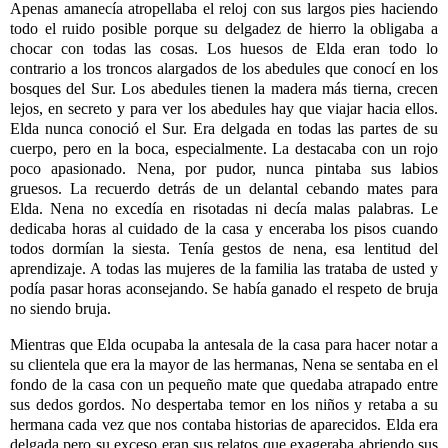
Apenas amanecía atropellaba el reloj con sus largos pies haciendo
todo el ruido posible porque su delgadez de hierro la obligaba a
chocar con todas las cosas. Los huesos de Elda eran todo lo
contrario a los troncos alargados de los abedules que conocí en los
bosques del Sur. Los abedules tienen la madera más tierna, crecen
lejos, en secreto y para ver los abedules hay que viajar hacia ellos.
Elda nunca conoció el Sur. Era delgada en todas las partes de su
cuerpo, pero en la boca, especialmente. La destacaba con un rojo
poco apasionado. Nena, por pudor, nunca pintaba sus labios
gruesos. La recuerdo detrás de un delantal cebando mates para
Elda. Nena no excedía en risotadas ni decía malas palabras. Le
dedicaba horas al cuidado de la casa y enceraba los pisos cuando
todos dormían la siesta. Tenía gestos de nena, esa lentitud del
aprendizaje. A todas las mujeres de la familia las trataba de usted y
podía pasar horas aconsejando. Se había ganado el respeto de bruja
no siendo bruja.
Mientras que Elda ocupaba la antesala de la casa para hacer notar a
su clientela que era la mayor de las hermanas, Nena se sentaba en el
fondo de la casa con un pequeño mate que quedaba atrapado entre
sus dedos gordos. No despertaba temor en los niños y retaba a su
hermana cada vez que nos contaba historias de aparecidos. Elda era
delgada pero su exceso eran sus relatos que exageraba abriendo sus