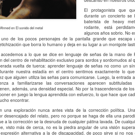
descanso en nuestros oíd
atadura, que no le temió a la polémica.
El protagonista que qu
durante un concierto se
baterista de heavy me
rodante, está perdidam
 Ahmed en El sonido del metal
algunos años sobrio. No es
r uno de los pocos personajes de la pantalla grande que escapa a 
etichización que borra lo humano y deja en su lugar a un monigote last
accedemos a lo que se dice en lenguaje de señas de la mano de 
n del centro de rehabilitación exclusivo para sordos y sordomudos al 
perada vuelta de tuerca: aprender lenguaje de señas no como un sín
 Durante nuestra estadía en el centro sentimos exactamente lo que
z que alguien utiliza las señas para comunicarse. Luego, la entrada 
za a familiarizarse las conversaciones aparecen subtituladas 
enen, además, una densidad especial. No por la trascendencia de los
oner en juego la lengua aprendida con esfuerzo, lo que hace que cada
ucho encontrar.
n una exploración nunca antes vista de la corrección política. Una
r desencajado del relato, pero no porque se haga de ella una parod
ue a la corrección se la desnuda de cualquier pátina lavada. De cualq
e, visto más de cerca, no es la piedra angular de una visión supe
 expresión alternativa a la de discapacidad, de poco sirve si no nos