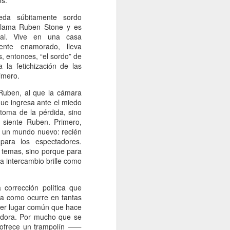
os.
eda súbitamente sordo
 llama Ruben Stone y es
tal. Vive en una casa
ente enamorado, lleva
, entonces, “el sordo” de
la fetichización de las
imero.
Ruben, al que la cámara
que ingresa ante el miedo
toma de la pérdida, sino
 siente Ruben. Primero,
a un mundo nuevo: recién
para los espectadores.
 temas, sino porque para
 intercambio brille como
 corrección política que
ia como ocurre en tantas
uier lugar común que hace
radora. Por mucho que se
 ofrece un trampolín
⸺