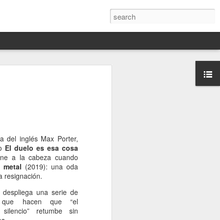
Darín,
nico
toria
a Hannah
ta del inglés Max Porter,
 este siglo
mo
El duelo es esa cosa
ocracias,
ene a la cabeza cuando
de las
 metal
(2019): una oda
 alucinante
a resignación.
ladora.
r despliega una serie de
en
s que hacen que “el
 judío-
 silencio” retumbe sin
 toda