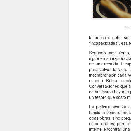
Riz
la película: debe se
“incapacidades”, esa f
Segundo movimiento, 
sigue en su exploració
de una recaída. Ines
para salvar la vida.
incomprensión cada ve
cuando Ruben comien
Conversaciones que ti
comunicarse hay que p
un tesoro que costó m
La película avanza e
funciona como el moto
otras obras, sino porq
como que es, pero qu
intente encontrar una