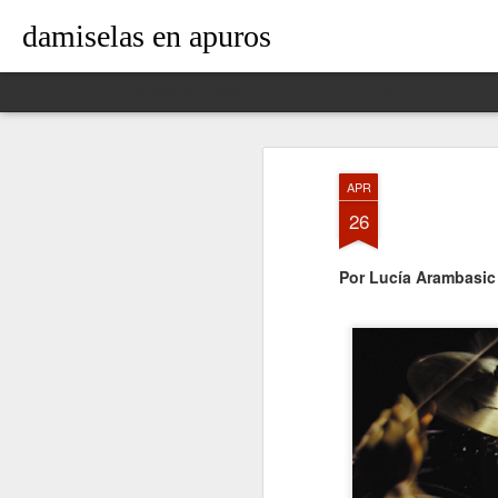
damiselas en apuros
Classic
Flipcard
Magazine
Mosaic
Sidebar
Snapshot
Timeslide
APR
26
Por Lucía Arambasic