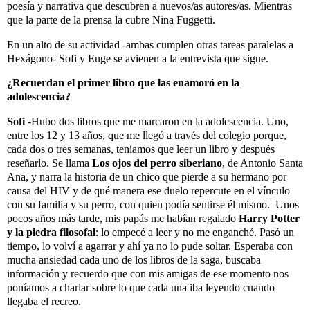
poesía y narrativa que descubren a nuevos/as autores/as. Mientras
que la parte de la prensa la cubre Nina Fuggetti.
En un alto de su actividad -ambas cumplen otras tareas paralelas a
Hexágono- Sofi y Euge se avienen a la entrevista que sigue.
¿Recuerdan el primer libro que las enamoró en la
adolescencia?
Sofi
-Hubo dos libros que me marcaron en la adolescencia. Uno,
entre los 12 y 13 años, que me llegó a través del colegio porque,
cada dos o tres semanas, teníamos que leer un libro y después
reseñarlo. Se llama
Los ojos del
perro siberiano
, de Antonio Santa
Ana, y narra la historia de un chico que pierde a su hermano por
causa del HIV y de qué manera ese duelo repercute en el vínculo
con su familia y su perro, con quien podía sentirse él mismo.
Unos
pocos años más tarde, mis papás me habían regalado
Harry Potter
y la
piedra filosofal
: lo empecé a leer y no me enganché. Pasó un
tiempo, lo volví a agarrar y ahí ya no lo pude soltar. Esperaba con
mucha ansiedad cada uno de los libros de la saga, buscaba
información y recuerdo que con mis amigas de ese momento nos
poníamos a charlar sobre lo que cada una iba leyendo cuando
llegaba el recreo.