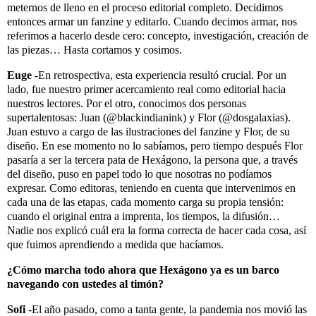
meternos de lleno en el proceso editorial completo. Decidimos
entonces armar un fanzine y editarlo. Cuando decimos armar, nos
referimos a hacerlo desde cero: concepto, investigación, creación de
las piezas… Hasta cortamos y cosimos.
Euge
-En retrospectiva, esta experiencia resultó crucial. Por un
lado, fue nuestro primer acercamiento real como editorial hacia
nuestros lectores. Por el otro, conocimos dos personas
supertalentosas: Juan (@blackindianink) y Flor (@dosgalaxias).
Juan estuvo a cargo de las ilustraciones del fanzine y Flor, de su
diseño. En ese momento no lo sabíamos, pero tiempo después Flor
pasaría a ser la tercera pata de Hexágono, la persona que, a través
del diseño, puso en papel todo lo que nosotras no podíamos
expresar.
Como editoras, teniendo en cuenta que intervenimos en
cada una de las etapas, cada momento carga su propia tensión:
cuando el original entra a imprenta, los tiempos, la difusión…
Nadie nos explicó cuál era la forma correcta de hacer cada cosa, así
que fuimos aprendiendo a medida que hacíamos.
¿Cómo marcha todo ahora que Hexágono ya es un barco
navegando con ustedes al timón?
Sofi
-El año pasado, como a tanta gente, la pandemia nos movió las