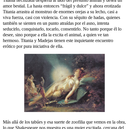
Titania hechizada despierta al lado del presunto animal y desea un
amor bestial. La hasta entonces “frágil y dulce” y ahora erotizada
Titania arrastra al monstruo de enormes orejas a su lecho, casi a
viva fuerza, casi con violencia. Con su séquito de hadas, quienes
también se sienten en un punto atraídas por el asno, intenta
seducirlo, conquistarlo, tocarlo, consentirlo. No tanto porque él lo
desee, sino porque a ella la excita el animal, a quien ve tan
hermoso. Titania y Madejas tienen este inquietante encuentro
erótico por pura iniciativa de ella.
Más allá de los tabúes y esa suerte de zoofilia que vemos en la obra,
lo que Shakespeare nos muestra es una mujer excitada, cercana del