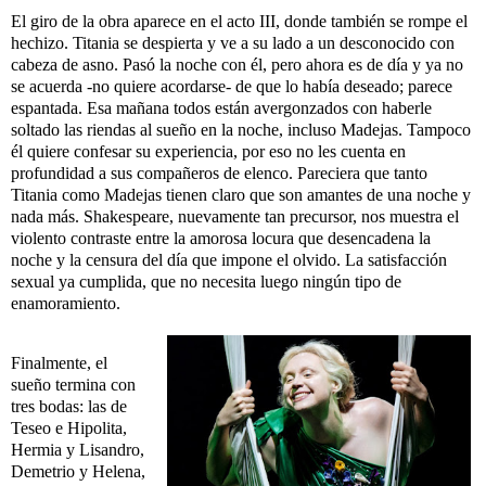
El giro de la obra aparece en el acto III, donde también se rompe el
hechizo. Titania se despierta y ve a su l
ado a un desconocido con
cabeza de asno. Pasó la noche con él, pero ahora es de día y ya no
se acuerda -no quiere acordarse- de que lo había deseado; parece
espantada. Esa mañana todos están avergonzados con haberle
soltado las riendas al sueño en la noche, incluso Madejas. Tampoco
él quiere confesar su experiencia, por eso no les cuenta en
profundidad a sus compañeros de elenco. Pareciera que tanto
Titania como Madejas tienen claro que son amantes de una noche y
nada más. Shakespeare, nuevamente tan precursor, nos muestra el
violento contraste entre la amorosa locura que desencadena la
noche y la censura del día que impone el olvido. La satisfacción
sexual ya cumplida, que no necesita luego ningún tipo de
enamoramiento.
Finalmente, el
sueño termina con
tres bodas: las de
Teseo e Hipolita,
Hermia y Lisandro,
Demetrio y Helena,