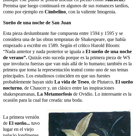
Premisa que luego continuará en algunos de sus romances tardíos,
como por ejemplo en
Cimbelino
,
con la valiente Imogenia.
Sueño de una noche de San Juan
Esta pieza deslumbrante
fue compuesta entre 1594 y 1595 y se
considera una de las obras tempranas de Shakespeare, que había
empezado a escribir en 1589. Según el crítico Harold Bloom:
“Nada anterior y nada posterior se iguala a
El sueño de una noche
de
verano”.
Quizás esto suceda porque es la primera pieza de WS
que involucra fuerzas que van más allá de lo humano; también es la
primera que toma la representación teatral como uno de sus temas
principales. Los estudiosos coinciden en que sus fuentes
probablemente hayan sido
La vida de Teseo
,
de Plutarco,
El sueño
nocturno
, de Chaucer y, un clásico entre las inspiraciones
shakespeareanas,
La Metamorfosis
de Ovidio. Lo interesante es la
ocasión para la cual fue creada: una boda.
La primera versión
de
El sueño...
tuvo
lugar en el viejo
palacio londinense