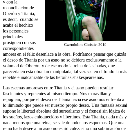
y con la
reconciliación de
Oberón y Titania;
es decir, cuando se
acaba el hechizo
los personajes
principales
prosiguen con sus
Gwendoline Christie, 2019
correspondientes
amores en el feliz desenlace a la obra. Podríamos pensar que quizás
el deseo de Titania por un asno no se debiera exclusivamente a la
voluntad de Oberón, y de ese modo la reina de las hadas, que
parecería en esta obra tan manipulada, tal vez sea en el fondo la más
rebelde e inalcanzable de las heroínas shakespeareanas.
Las escenas amorosas entre Titania y el asno pueden resultar
fascinantes y repelentes al mismo tiempo. Nos maravillan y
repugnan, porque el deseo de Titania hacia ese asno nos enfrenta a
lo ilimitado que puede ser nuestro propio deseo. Una fantasía sexual
supone la libertad absoluta del surrealismo y el frenesí sin lógica de
los sueños, lazos enloquecidos y libertinos. Esta Titania, nada más y
nada menos que una reina, se sale de todos los esquemas. Que una
reina hada desee a un asno no es ridiculez, sino una sublimación de