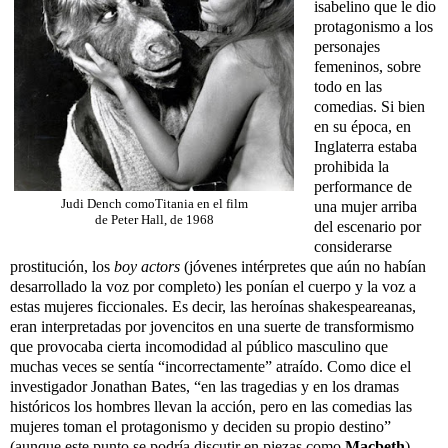
isabelino que le dio
protagonismo a los
personajes
femeninos, sobre
todo en las
comedias. Si bien
en su época, en
Inglaterra estaba
prohibida la
performance de
Judi Dench comoTitania en el film
una mujer arriba
de Peter Hall, de 1968
del escenario por
considerarse
prostitución, los
boy actors
(jóvenes intérpretes que aún no habían
desarrollado la voz por completo) les ponían el cuerpo y la voz a
estas mujeres ficcionales. Es decir, las heroínas shakespeareanas,
eran interpretadas por jovencitos en una suerte de transformismo
que provocaba cierta incomodidad al público masculino que
muchas veces se sentía “incorrectamente” atraído. Como dice el
investigador Jonathan Bates, “en las tragedias y en los dramas
históricos los hombres llevan la acción, pero en las comedias las
mujeres toman el protagonismo y deciden su propio destino”
(aunque este punto se podría discutir en piezas como
Macbeth
).