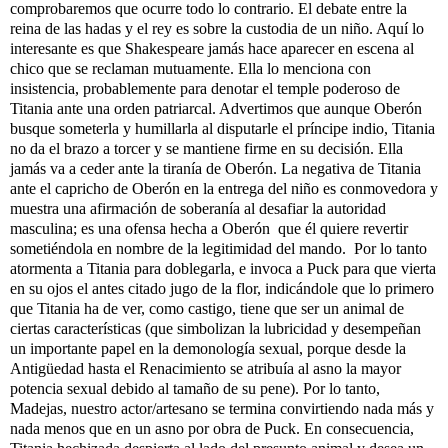
comprobaremos que ocurre todo lo contrario. El debate entre la
reina de las hadas y el rey es sobre la custodia de un niño. Aquí lo
interesante es que Shakespeare jamás hace aparecer en escena al
chico que se reclaman mutuamente. Ella lo menciona con
insistencia, probablemente para denotar el temple poderoso de
Titania ante una orden patriarcal. Advertimos que aunque Oberón
busque someterla y humillarla al disputarle el príncipe indio, Titania
no da el brazo a torcer y se mantiene firme en su decisión. Ella
jamás va a ceder ante la tiranía de Oberón. La negativa de Titania
ante el capricho de Oberón en la entrega del niño es conmovedora y
muestra una afirmación de soberanía al desafiar la autoridad
masculina; es una ofensa hecha a Oberón que él quiere revertir
sometiéndola en nombre de la legitimidad del mando. Por lo tanto
atormenta a Titania para doblegarla, e invoca a Puck para que vierta
en su ojos el antes citado jugo de la flor, indicándole que lo primero
que Titania ha de ver, como castigo, tiene que ser un animal de
ciertas características (que simbolizan la lubricidad y desempeñan
un importante papel en la demonología sexual, porque desde la
Antigüedad hasta el Renacimiento se atribuía al asno la mayor
potencia sexual debido al tamaño de su pene). Por lo tanto,
Madejas, nuestro actor/artesano se termina convirtiendo nada más y
nada menos que en un asno por obra de Puck. En consecuencia,