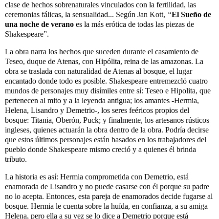
clase de hechos sobrenaturales vinculados con la fertilidad, las
ceremonias fálicas, la sensualidad... Según Jan Kott,
“
El Sueño de
una noche de verano
es la más erótica de todas las piezas de
Shakespeare”.
La obra narra los hechos que suceden durante el casamiento de
Teseo, duque de Atenas, con Hipólita, reina de las amazonas. La
obra se traslada con naturalidad de Atenas al bosque, el lugar
encantado donde todo es posible. Shakespeare entremezcló cuatro
mundos de personajes muy disímiles entre sí: Teseo e Hipolita, que
pertenecen al mito y a la leyenda antigua; los amantes -Hermia,
Helena, Lisandro y Demetrio-, los seres feéricos propios del
bosque: Titania, Oberón, Puck; y finalmente, los artesanos rústicos
ingleses, quienes actuarán la obra dentro de la obra. Podría decirse
que estos últimos personajes están basados en los trabajadores del
pueblo donde Shakespeare mismo creció y a quienes él brinda
tributo.
La historia es así: Hermia comprometida con Demetrio, está
enamorada de Lisandro y no puede casarse con él porque su padre
no lo acepta. Entonces, esta pareja de enamorados decide fugarse al
bosque. Hermia le cuenta sobre la huída, en confianza, a su amiga
Helena, pero ella a su vez se lo dice a Demetrio porque está