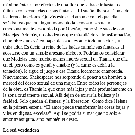
máximo éxtasis por efectos de una flor que la hace ir hasta las
últimas consecuencias de sus fantasías. El sueño libera a Titania de
los frenos interiores. Quizás este es el amante con el que ella
soñaba, ya que en ningún momento la vemos ni sexual ni
emocionalmente desbordada por Oberón, como sí le sucede con
Madejas. Además, no olvidemos que más allá de su transformación,
el hombre que está en papel de asno, es ante todo un actor y un
trabajador. Es decir, la reina de las hadas cumple sus fantasías al
acostarse con un simple artesano plebeyo. Podríamos considerar
que Madejas tiene mucho menos interés sexual en Titania que ella
en él, pero como es gentil y amable (y la carne es débil a la
tentación), le sigue el juego a esa Titania locamente enamorada.
Nuevamente, Shakespeare nos sorprende al poner a un hombre a
merced del deseo sexual de una mujer. Entre todos los personajes
de la obra, es Titania la que entra más lejos y más profundamente en
la zona crudamente sexual. Allí dejan de existir la belleza y la
fealdad. Solo quedan el frenesí y la liberación. Como dice Helena
en la primera escena: “El amor puede transformar las cosas bajas y
viles en dignas, excelsas”. Aquí se podría sumar que no solo el
amor transfigura, sino también el deseo.
La sed verdadera