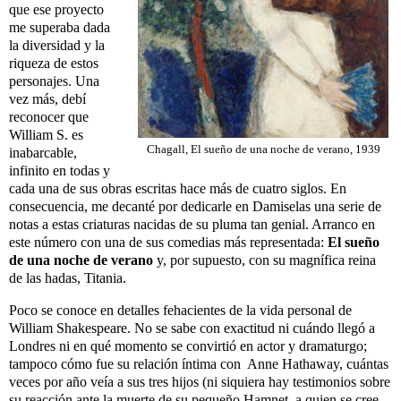
que ese proyecto
me superaba dada
la diversidad y la
riqueza de estos
personajes. Una
vez más, debí
reconocer que
William S. es
Chagall, El sueño de una noche de verano, 1939
inabarcable,
infinito en todas y
cada una de sus obras escritas hace más de cuatro siglos. En
consecuencia, me decanté por dedicarle en Damiselas una serie de
notas a estas criaturas nacidas de su pluma tan genial. Arranco en
este número con una de sus comedias más representada:
El sueño
de una noche de
verano
y, por supuesto, con su magnífica reina
de las hadas, Titania.
Poco se conoce en detalles fehacientes de la vida personal de
William Shakespeare. No se sabe con exactitud ni cuándo llegó a
Londres ni en qué momento se convirtió en actor y dramaturgo;
tampoco cómo fue su relación íntima con Anne Hathaway, cuántas
veces por año veía a sus tres hijos (ni siquiera hay testimonios sobre
su reacción ante la muerte de su pequeño Hamnet, a quien se cree