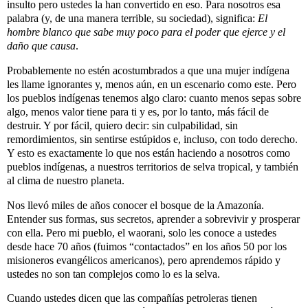
insulto pero ustedes la han convertido en eso. Para nosotros esa
palabra (y, de una manera terrible, su sociedad), significa:
El
hombre blanco que sabe muy poco para el poder que ejerce y el
daño que causa
.
Probablemente no estén acostumbrados a que una mujer indígena
les llame ignorantes y, menos aún, en un escenario como este. Pero
los pueblos indígenas tenemos algo claro: cuanto menos sepas sobre
algo, menos valor tiene para ti y es, por lo tanto, más fácil de
destruir. Y por fácil, quiero decir: sin culpabilidad, sin
remordimientos, sin sentirse estúpidos e, incluso, con todo derecho.
Y esto es exactamente lo que nos están haciendo a nosotros como
pueblos indígenas, a nuestros territorios de selva tropical, y también
al clima de nuestro planeta.
Nos llevó miles de años conocer el bosque de la Amazonía.
Entender sus formas, sus secretos, aprender a sobrevivir y prosperar
con ella. Pero mi pueblo, el waorani, solo les conoce a ustedes
desde hace 70 años (fuimos “contactados” en los años 50 por los
misioneros evangélicos americanos), pero aprendemos rápido y
ustedes no son tan complejos como lo es la selva.
Cuando ustedes dicen que las compañías petroleras tienen