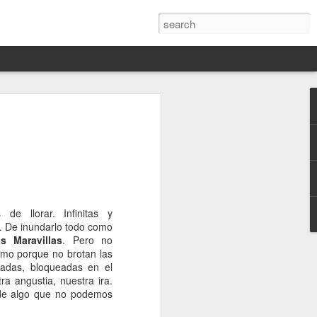
Darín,
nico
toria
a Hannah
 este siglo
e llorar. Infinitas y
ocracias,
r… De inundarlo todo como
de las
s Maravillas
. Pero no
 alucinante
emo porque no brotan las
ladora.
padas, bloqueadas en el
ra angustia, nuestra ira.
en
 de algo que no podemos
 judío-
 toda