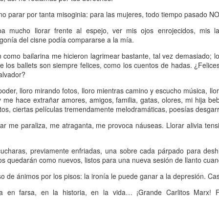
Escribir contra toda
Marta Lubos (16/8/1943-
JAN
JAN
no parar por tanta misoginia: para las mujeres, todo tiempo pasado NO
adversidad (estrepitosa)
27/3/2026): Retrato de
13
13
una mujer en armonía
Por Teresa Donato
mucho llorar frente al espejo, ver mis ojos enrojecidos, mis lab
agonía del cisne podía compararse a la mía.
Hace 10 años, ella fue la "chica
Cuando estudiaba en la facultad,
de tapa" de Damiselas: una
 como bailarina me hicieron lagrimear bastante, tal vez demasiado; l
preparando el examen de
denominación que seguramente le
 de los ballets son siempre felices, como los cuentos de hadas. ¿Felic
etnografía -el más difícil de la
habría dado risa a Marta Lubos,
salvador?
carrera-, hubo un día que, entre
una artista en absoluto pagada de
fichas, fotocopias, libros, café,
sí misma, una persona libre de
oder, lloro mirando fotos, lloro mientras camino y escucho música, ll
Damiselas Nº 1, a modo de editorial
AN
puchos y la Olivetti portátil
toda presunción y más bien
 me hace extrañar amores, amigos, familia, gatas, olores, mi hija beb
13
Allá por las postrimerías del año 2012 se publicó la primera
celeste, me dije: “Esto es lo que
renuente a dar entrevistas. Pero
tos, ciertas películas tremendamente melodramáticas, poesías desgarr
edición de Damiselas en apuros, precedida del siguiente introito:
quiero hacer toda la vida”.
en esta ocasión,
Mientras estaba leyendo y
afortunadamente, se avino a
rar me paraliza, me atraganta, me provoca náuseas. Llorar alivia ten
o primero que hay que saber es que una damisela no es ni una dama
escribiendo en silencio encerrada
responder, afable y espontánea,
 una damita (dicho esto siguiendo las instrucciones de T.S. Eliot para
en mi habitación, las horas no
divertida o apasionada -según el
ber diferenciar un gato de un perro).
ucharas, previamente enfriadas, una sobre cada párpado para desh
pasaban. Me veo tal cual, como si
tema-, siempre yendo al punto,
ojos quedarán como nuevos, listos para una nueva sesión de llanto cuan
estuviera viviéndolo ahora.
sin el menor rodeo. Así, fueron
apareciendo la pianista, la
 de ánimos por los pisos: la ironía le puede ganar a la depresión. Cas
escultora, la cocinera que brinda
una receta.
a en farsa, en la historia, en la vida… ¡Grande Carlitos Marx! F
Gaby Ferrero (1/7/1961- 20/1/2026)
AN
13
Sus ojos se cerraron -anticipadamente, inesperadamente- y el