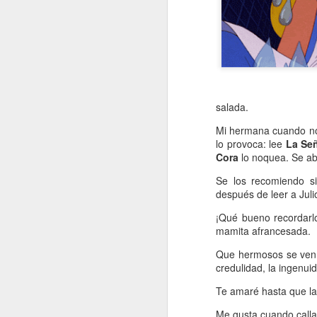
salada.
Mi hermana cuando no 
lo provoca: lee
La Señ
Cora
lo noquea. Se ab
Se los recomiendo s
después de leer a Julio
¡Qué bueno recordarl
mamita afrancesada.
Que hermosos se ven t
credulidad, la ingenui
Te amaré hasta que la
Me gusta cuando calla