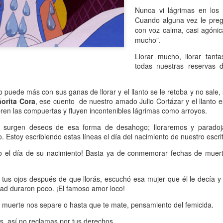
atadura, que no le temió a la polémica.
Nunca vi lágrimas en los
Cuando alguna vez le preg
con voz calma, casi agónic
mucho”.
Llorar mucho, llorar tant
todas nuestras reservas d
puede más con sus ganas de llorar y el llanto se le retoba y no sale
orita Cora
, ese cuento
de nuestro amado Julio Cortázar y el llanto 
ren las compuertas y fluyen incontenibles lágrimas como arroyos.
i surgen deseos de esa forma de desahogo; lloraremos y paradoj
. Estoy escribiendo estas líneas el día del nacimiento de nuestro escrit
o el día de su nacimiento! Basta ya de conmemorar fechas de muert
us ojos después de que llorás, escuchó esa mujer que él le decía y
dad duraron poco. ¡El famoso amor loco!
 muerte nos separe o hasta que te mate, pensamiento del femicida.
s, así no reclamas por tus derechos.