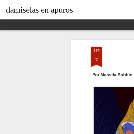
damiselas en apuros
Classic
Flipcard
Magazine
Mosaic
Sidebar
Snapshot
Timeslide
SEP
7
Por Marcela Robbio