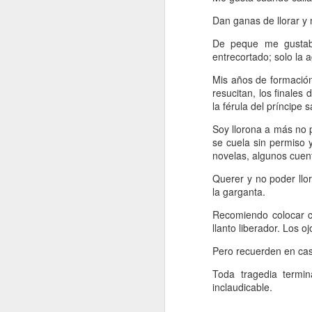
Retorno ilusionado a
JAN
Dan ganas de llorar y 
Carmen Martín Gaite
13
Por Cecilia Sorrentino
De peque me gustaba 
entrecortado; solo la 
“Una vuelve siempre a los viejos
Mis años de formación
sitios donde amó la vida”, canta
resucitan, los finales
Chavela. Y aunque su amigo de
la férula del príncipe 
Úbeda la contradiga en otra
canción: “al lugar donde has sido
Soy llorona a más no p
J
feliz no debieras tratar de volver”,
se cuela sin permiso y
yo regreso a Nubosidad variable,
novelas, algunos cuen
la novela de Carmen Martín Gaite,
veinte años después.
Querer y no poder llo
L
la garganta.
ni
Tiene algo de aventura. Quizás no
sa
recupere aquel estado de
Recomiendo colocar c
deslumbramiento pero también
llanto liberador. Los 
podrían suscitarse otros nuevos.
Pero recuerden en caso
Será un reencuentro con mis
marcas y subrayados.
Toda tragedia termin
inclaudicable.
J