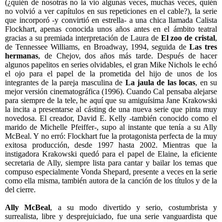
(¿quién de nosotras no la vio algunas veces, muchas veces, quién
no volvió a ver capítulos en sus repeticiones en el cable?), la serie
que incorporó -y convirtió en estrella- a una chica llamada Calista
Flockhart, apenas conocida unos años antes en el ámbito teatral
gracias a su premiada interpretación de Laura de
El zoo de cristal
,
de Tennessee Williams, en Broadway, 1994, seguida de
Las tres
hermanas
, de Chejov, dos años más tarde. Después de hacer
algunos papelitos en series olvidables, el gran Mike Nichols le echó
el ojo para el papel de la prometida del hijo de unos de los
integrantes de la pareja masculina de
La jaula de las locas
, en su
mejor versión cinematográfica (1996). Cuando Cal pensaba alejarse
para siempre de la tele, he aquí que su amiguísima Jane Krakowski
la incita a presentarse al cásting de una nueva serie que pinta muy
novedosa. El creador, David E. Kelly -también conocido como el
marido de Michelle Pfeiffer-, supo al instante que tenía a su Ally
McBeal. Y no erró: Flockhart fue la protagonista perfecta de la muy
exitosa producción, desde 1997 hasta 2002. Mientras que la
instigadora Krakowski quedó para el papel de Elaine, la eficiente
secretaria de Ally, siempre lista para cantar y bailar los temas que
compuso especialmente Vonda Shepard, presente a veces en la serie
como ella misma, también autora de la canción de los títulos y de la
del cierre.
Ally McBeal
, a su modo divertido y serio, costumbrista y
surrealista, libre y desprejuiciado, fue una serie vanguardista que