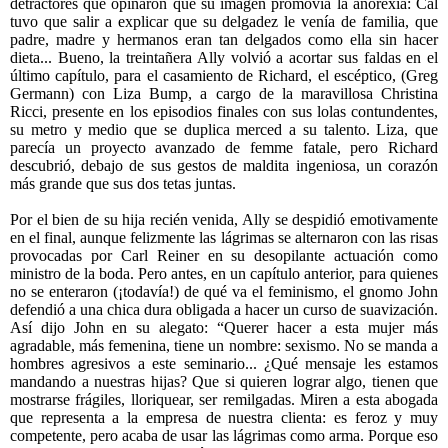
detractores que opinaron que su imagen promovía la anorexia: Cal
tuvo que salir a explicar que su delgadez le venía de familia, que
padre, madre y hermanos eran tan delgados como ella sin hacer
dieta... Bueno, la treintañera Ally volvió a acortar sus faldas en el
último capítulo, para el casamiento de Richard, el escéptico, (Greg
Germann) con Liza Bump, a cargo de la maravillosa Christina
Ricci, presente en los episodios finales con sus lolas contundentes,
su metro y medio que se duplica merced a su talento. Liza, que
parecía un proyecto avanzado de femme fatale, pero Richard
descubrió, debajo de sus gestos de maldita ingeniosa, un corazón
más grande que sus dos tetas juntas.
Por el bien de su hija recién venida, Ally se despidió emotivamente
en el final, aunque felizmente las lágrimas se alternaron con las risas
provocadas por Carl Reiner en su desopilante actuación como
ministro de la boda. Pero antes, en un capítulo anterior, para quienes
no se enteraron (¡todavía!) de qué va el feminismo, el gnomo John
defendió a una chica dura obligada a hacer un curso de suavización.
Así dijo John en su alegato: “Querer hacer a esta mujer más
agradable, más femenina, tiene un nombre: sexismo. No se manda a
hombres agresivos a este seminario... ¿Qué mensaje les estamos
mandando a nuestras hijas? Que si quieren lograr algo, tienen que
mostrarse frágiles, lloriquear, ser remilgadas. Miren a esta abogada
que representa a la empresa de nuestra clienta: es feroz y muy
competente, pero acaba de usar las lágrimas como arma. Porque eso