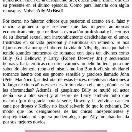
su presente en el último episodio. Como para llamarla con algún
rebusque: ¡Volvé,
Ally McBeal
!
Por cierto, no faltaron críticos que pusieron el acento en el falaz y
rancio argumento que sostiene que las mujeres autónomas
económicamente, que realizan su vocación profesional y hacen uso
de su libertad sexual, son inexorablemente desdichadas en el amor,
frustradas en su vida personal y neuróticas sin remedio. Si nos
fijamos en el amor que hubo en la vida de Ally, digamos que haber
tenido grandes momentos de romance con tipos tan divinos como
Billy (Gil Bellows) y Larry (Robert Downey Jr.) y secuencias
tiernas y hasta eróticas con otros varones un pelín horteras pero que
saben de plomería (como el mismísimo Jon Bon Jovi), sin olvidar el
romance latente con ese gnomo sensible y gracioso llamado John
(Peter MacNicol); si disfrutar de estas felices, deleitosas relaciones a
lo largo de cinco años es ser desafortunada en el amor, ¿dónde están
las afortunadas? Además, el guapísimo Billy se murió (el actor
debía irse a otra serie) y al tesoro de Larry también hubo que
matarlo (por desgracia para la serie, Downey Jr. volvió a caer en
cana por drogas y Kelley no logró salvarlo de que lo echaran). De
modo que los denigradores de las chicas independientes y
desprejuiciadas ni siquiera pueden alegar que Ally fue abandonada
por sus mejores novios.