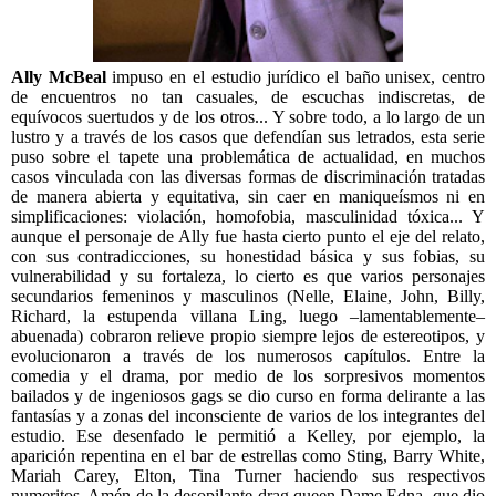
Ally McBeal
impuso en el estudio jurídico el baño unisex, centro
de encuentros no tan casuales, de escuchas indiscretas, de
equívocos suertudos y de los otros... Y sobre todo, a lo largo de un
lustro y a través de los casos que defendían sus letrados, esta serie
puso sobre el tapete una problemática de actualidad, en muchos
casos vinculada con las diversas formas de discriminación tratadas
de manera abierta y equitativa, sin caer en maniqueísmos ni en
simplificaciones: violación, homofobia, masculinidad tóxica... Y
aunque el personaje de Ally fue hasta cierto punto el eje del relato,
con sus contradicciones, su honestidad básica y sus fobias, su
vulnerabilidad y su fortaleza, lo cierto es que varios personajes
secundarios femeninos y masculinos (Nelle, Elaine, John, Billy,
Richard, la estupenda villana Ling, luego –lamentablemente–
abuenada) cobraron relieve propio siempre lejos de estereotipos, y
evolucionaron a través de los numerosos capítulos. Entre la
comedia y el drama, por medio de los sorpresivos momentos
bailados y de ingeniosos gags se dio curso en forma delirante a las
fantasías y a zonas del inconsciente de varios de los integrantes del
estudio. Ese desenfado le permitió a Kelley, por ejemplo, la
aparición repentina en el bar de estrellas como Sting, Barry White,
Mariah Carey, Elton, Tina Turner haciendo sus respectivos
numeritos. Amén de la desopilante drag queen Dame Edna, que dio