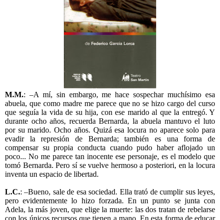
M.M.
: –A mí, sin embargo, me hace sospechar muchísimo esa
abuela, que como madre me parece que no se hizo cargo del curso
que seguía la vida de su hija, con ese marido al que la entregó. Y
durante ocho años, recuerda Bernarda, la abuela mantuvo el luto
por su marido. Ocho años. Quizá esa locura no aparece solo para
evadir la represión de Bernarda; también es una forma de
compensar su propia conducta cuando pudo haber aflojado un
poco... No me parece tan inocente ese personaje, es el modelo que
tomó Bernarda. Pero sí se vuelve hermoso a posteriori, en la locura
inventa un espacio de libertad.
L.C.
: –Bueno, sale de esa sociedad. Ella trató de cumplir sus leyes,
pero evidentemente lo hizo forzada. En un punto se junta con
Adela, la más joven, que elige la muerte: las dos tratan de rebelarse
con los únicos recursos que tienen a mano. En esta forma de educar