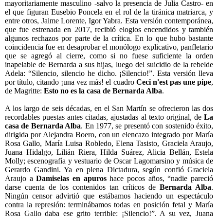
mayoritariamente masculino -salvo la presencia de Julia Castro- en
el que figuran Eusebio Poncela en el rol de la tiránica matriarca, y
entre otros, Jaime Lorente, Igor Yabra. Esta versión contemporánea,
que fue estrenada en 2017, recibió elogios encendidos y también
algunos rechazos por parte de la crítica. En lo que hubo bastante
coincidencia fue en desaprobar el monólogo explicativo, panfletario
que se agregó al cierre, como si no fuese suficiente la orden
inapelable de Bernarda a sus hijas, luego del suicidio de la rebelde
Adela: “Silencio, silencio he dicho. ¡Silencio!”. Esta versión lleva
por título, citando ¡una vez más! el cuadro
Ceci n'est pas une pipe
,
de Magritte:
Esto no es la casa de Bernarda Alba
.
A los largo de seis décadas, en el San Martín se ofrecieron las dos
recordables puestas antes citadas, ajustadas al texto original, de
La
casa de Bernarda Alba
. En 1977, se presentó con sostenido éxito,
dirigida por Alejandra Boero, con un elencazo integrado por María
Rosa Gallo, María Luisa Robledo, Elena Tasisto, Graciela Araujo,
Juana Hidalgo, Lilián Riera, Hilda Suárez, Alicia Bellán, Estela
Molly; escenografía y vestuario de Oscar Lagomarsino y música de
Gerardo Gandini. Ya en plena Dictadura, según confió Graciela
Araujo a
Damiselas en apuros
hace pocos años, “nadie pareció
darse cuenta de los contenidos tan críticos de
Bernarda Alba
.
Ningún censor advirtió que estábamos haciendo un espectáculo
contra la represión: terminábamos todas en posición fetal y María
Rosa Gallo daba ese grito terrible: ¡Silencio!”. A su vez, Juana