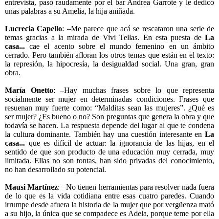
entrevista, pasó raudamente por el bar Andrea Garrote y le dedicó
unas palabras a su Amelia, la hija aniñada.
Lucrecia Capello
: –Me parece que acá se rescataron una serie de
temas gracias a la mirada de Vivi Tellas. En esta puesta de
La
casa...
cae el acento sobre el mundo femenino en un ámbito
cerrado. Pero también afloran los otros temas que están en el texto:
la represión, la hipocresía, la desigualdad social. Una gran, gran
obra.
María Onetto
: –Hay muchas frases sobre lo que representa
socialmente ser mujer en determinadas condiciones. Frases que
resuenan muy fuerte como: “Malditas sean las mujeres”. ¿Qué es
ser mujer? ¿Es bueno o no? Son preguntas que genera la obra y que
todavía se hacen. La respuesta depende del lugar al que te condena
la cultura dominante. También hay una cuestión interesante en
La
casa...
que es difícil de actuar: la ignorancia de las hijas, en el
sentido de que son producto de una educación muy cerrada, muy
limitada. Ellas no son tontas, han sido privadas del conocimiento,
no han desarrollado su potencial.
Mausi Martínez
: –No tienen herramientas para resolver nada fuera
de lo que es la vida cotidiana entre esas cuatro paredes. Cuando
irrumpe desde afuera la historia de la mujer que por vergüenza mató
a su hijo, la única que se compadece es Adela, porque teme por ella