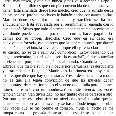
linda, más fresca, y que ella nunca jamás va a acceder a Pepe el
Romano. Lo terrible es que compite convencida de que nunca va a
ganar. Está amargada desde hace mucho, creo que ha sufrido desde
chica: con esa joroba, los chicos le habrán hecho constantes burlas.
Martirio tiene ese dolor permanente y también se ha ido
endureciendo. Está atravesada por el resentimiento, enojada con lo
que le tocó. Siento que todo el tiempo tiene una mirada acechante, a
ver dónde puede crear un poco de discordia, hacer pagar a los
demás por su propia desdicha. Creo que en su caso, esa
convivencia forzada, ese encierro que la madre anuncia que durará
ocho años por el luto, la favorece. Porque ella ya está clausurada en
su cuerpo, no se deja salir. Así como dice: “Estoy deseando que
llegue noviembre, los días de lluvia, la escarcha”, el duelo familiar
le viene bien porque le tiene pánico al mundo. Cuando la hija de la
Librada, que mató a su hijo sin padre por vergüenza, es descubierta
y arrastrada por la gente, Martirio es la primera en apoyar a la
madre, que dice que hay que matarla. Y esto desde una falsa moral,
no es que ella tenga convicción de que las mujeres deban
comportarse de cierta forma: es el veneno que destila porque nunca
estuvo ni estará con un hombre...Y en este elenco, las voces
también tienen gran diversidad: no hay timbre que se parezca a otro.
Por otra parte, esta obra tiene un nivel emocional tan alto que yo
cuando se me acerca una escena y sé hasta dónde tengo que subir,
hay veces que se me oprime el corazón. “Que el pecho se me
rompa como una granada de amargura”: esta frase es un manjar.