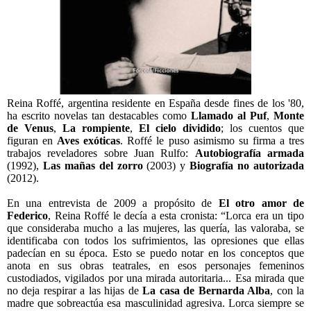
Reina Roffé, argentina residente en España desde fines de los '80,
ha escrito novelas tan destacables como
Llamado al Puf
,
Monte
de Venus
,
La rompiente
,
El cielo dividido
; los cuentos que
figuran en
Aves exóticas
. Roffé le puso asimismo su firma a tres
trabajos reveladores sobre Juan Rulfo:
Autobiografía armada
(1992),
Las mañas del zorro
(2003) y
Biografía no autorizada
(2012).
En una entrevista de 2009 a propósito de
El otro amor de
Federico
, Reina Roffé le decía a esta cronista: “Lorca era un tipo
que consideraba mucho a las mujeres, las quería, las valoraba, se
identificaba con todos los sufrimientos, las opresiones que ellas
padecían en su época. Esto se puedo notar en los conceptos que
anota en sus obras teatrales, en esos personajes femeninos
custodiados, vigilados por una mirada autoritaria... Esa mirada que
no deja respirar a las hijas de
La casa de Bernarda Alba
, con la
madre que sobreactúa esa masculinidad agresiva. Lorca siempre se