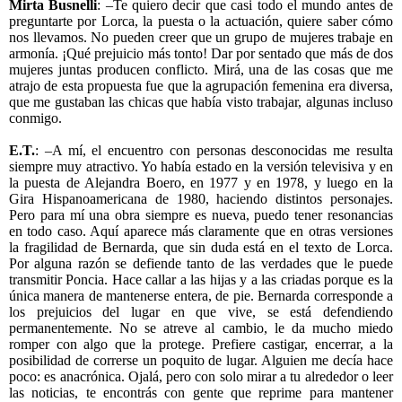
Mirta Busnelli
: –Te quiero decir que casi todo el mundo antes de
preguntarte por Lorca, la puesta o la actuación, quiere saber cómo
nos llevamos. No pueden creer que un grupo de mujeres trabaje en
armonía. ¡Qué prejuicio más tonto! Dar por sentado que más de dos
mujeres juntas producen conflicto. Mirá, una de las cosas que me
atrajo de esta propuesta fue que la agrupación femenina era diversa,
que me gustaban las chicas que había visto trabajar, algunas incluso
conmigo.
E.T.
: –A mí, el encuentro con personas desconocidas me resulta
siempre muy atractivo. Yo había estado en la versión televisiva y en
la puesta de Alejandra Boero, en 1977 y en 1978, y luego en la
Gira Hispanoamericana de 1980, haciendo distintos personajes.
Pero para mí una obra siempre es nueva, puedo tener resonancias
en todo caso. Aquí aparece más claramente que en otras versiones
la fragilidad de Bernarda, que sin duda está en el texto de Lorca.
Por alguna razón se defiende tanto de las verdades que le puede
transmitir Poncia. Hace callar a las hijas y a las criadas porque es la
única manera de mantenerse entera, de pie. Bernarda corresponde a
los prejuicios del lugar en que vive, se está defendiendo
permanentemente. No se atreve al cambio, le da mucho miedo
romper con algo que la protege. Prefiere castigar, encerrar, a la
posibilidad de correrse un poquito de lugar. Alguien me decía hace
poco: es anacrónica. Ojalá, pero con solo mirar a tu alrededor o leer
las noticias, te encontrás con gente que reprime para mantener