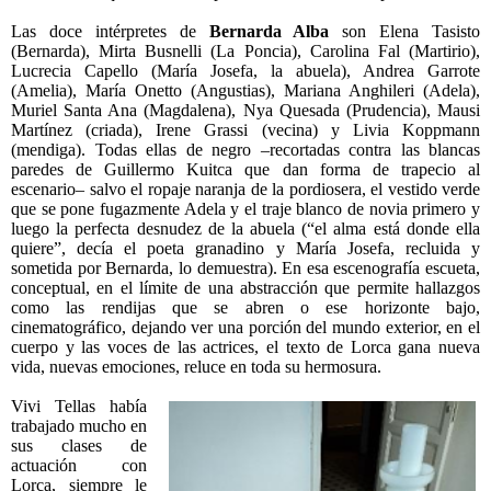
Las doce intérpretes de
Bernarda Alba
son Elena Tasisto
(Bernarda), Mirta Busnelli (La Poncia), Carolina Fal (Martirio),
Lucrecia Capello (María Josefa, la abuela), Andrea Garrote
(Amelia), María Onetto (Angustias), Mariana Anghileri (Adela),
Muriel Santa Ana (Magdalena), Nya Quesada (Prudencia), Mausi
Martínez (criada), Irene Grassi (vecina) y Livia Koppmann
(mendiga). Todas ellas de negro –recortadas contra las blancas
paredes de Guillermo Kuitca que dan forma de trapecio al
escenario– salvo el ropaje naranja de la pordiosera, el vestido verde
que se pone fugazmente Adela y el traje blanco de novia primero y
luego la perfecta desnudez de la abuela (“el alma está donde ella
quiere”, decía el poeta granadino y María Josefa, recluida y
sometida por Bernarda, lo demuestra). En esa escenografía escueta,
conceptual, en el límite de una abstracción que permite hallazgos
como las rendijas que se abren o ese horizonte bajo,
cinematográfico, dejando ver una porción del mundo exterior, en el
cuerpo y las voces de las actrices, el texto de Lorca gana nueva
vida, nuevas emociones, reluce en toda su hermosura.
Vivi Tellas había
trabajado mucho en
sus clases de
actuación con
Lorca, siempre le