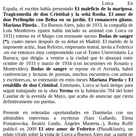
Lorca. En
España, el escritor había presentado
El maleficio de la mariposa
,
Tragicomedia de don Cristóbal y la señá Rosita
,
El amor de
don Perlimplín con Belisa en su jardín
,
El romancero gitano
,
Mariana Pineda
... En Buenos Aires, julio de 1933, la compañía de
Lola Membrives (quien había iniciado su amistad con Lorca en
1931) estrena en el Maipo con resonante suceso
Bodas de sangre
(*)
, cuatro meses después de su debut en Madrid. El marido de la
imponente actriz, Juan Reforzo, empresario teatral, invita a Federico
-en ese entonces muy comprometido con el Teatro Universitario La
Barraca, que dirigía- a venirse a la ciudad que lo abrazará entre
octubre de 1933 y marzo de 1934 (con incursiones en Rosario y
Montevideo).
Bodas de sangre
se repone en el Avenida, habrá
conferencias y lecturas de poemas, muchos encuentros con artistas
y escritores.as, se estrenarán en estos meses
Mariana Pineda
y
El
retablillo de don Cristóbal
. Entretanto, Lorca se hará tiempo para
seguir trabajando en la obra
Yerma
en la habitación 704 del hotel
Castelar de la avenida de Mayo, que acaba de anunciar que cierra
definitivamente sus puertas.
Presente en reiteradas oportunidades en Damiselas con sus
admirables entrevistas a escritoras (Sara Gallardo, Elena
Poniatowska, Beatriz Guido, Ángeles Mastreta...), Reina Roffé
publicó en 2009
El otro amor de Federico
(Plaza&Janés), un
relato vívido sobre la visita de Lorca a Buenos Aires que -a partir de