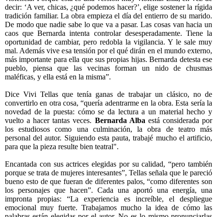
decir: ‘A ver, chicas, ¿qué podemos hacer?’, elige sostener la rígida
tradición familiar. La obra empieza el día del entierro de su marido.
De modo que nadie sabe lo que va a pasar. Las cosas van hacia un
caos que Bernarda intenta controlar desesperadamente. Tiene la
oportunidad de cambiar, pero redobla la vigilancia. Y le sale muy
mal. Además vive esa tensión por el qué dirán en el mundo externo,
más importante para ella que sus propias hijas. Bernarda detesta ese
pueblo, piensa que las vecinas forman un nido de chusmas
maléficas, y ella está en la misma”.
Dice Vivi Tellas que tenía ganas de trabajar un clásico, no de
convertirlo en otra cosa, “quería adentrarme en la obra. Esta sería la
novedad de la puesta: cómo se da lectura a un material hecho y
vuelto a hacer tantas veces.
Bernarda Alba
está considerada por
los estudiosos como una culminación, la obra de teatro más
personal del autor. Siguiendo esta pauta, trabajé mucho el artificio,
para que la pieza resulte bien teatral".
Encantada con sus actrices elegidas por su calidad, “pero también
porque se trata de mujeres interesantes”, Tellas señala que le pareció
bueno esto de que fueran de diferentes palos, “como diferentes son
los personajes que hacen”. Cada una aportó una energía, una
impronta propias: “La experiencia es increíble, el despliegue
emocional muy fuerte. Trabajamos mucho la idea de cómo las
palabras están elegidas por el autor. No es lo mismo pronunciarlas