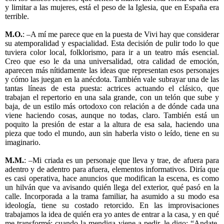
y limitar a las mujeres, está el peso de la Iglesia, que en España era
terrible.
M.O.
: –A mí me parece que en la puesta de Vivi hay que considerar
su atemporalidad y espacialidad. Esta decisión de pulir todo lo que
tuviera color local, folklorismo, para ir a un teatro más esencial.
Creo que eso le da una universalidad, otra calidad de emoción,
aparecen más nítidamente las ideas que representan esos personajes
y cómo las juegan en la anécdota. También vale subrayar una de las
tantas líneas de esta puesta: actrices actuando el clásico, que
trabajan el repertorio en una sala grande, con un telón que sube y
baja, de un estilo más ortodoxo con relación a de dónde cada una
viene haciendo cosas, aunque no todas, claro. También está un
poquito la presión de estar a la altura de esa sala, haciendo una
pieza que todo el mundo, aun sin haberla visto o leído, tiene en su
imaginario.
M.M.
: –Mi criada es un personaje que lleva y trae, de afuera para
adentro y de adentro para afuera, elementos informativos. Diría que
es casi operativa, hace anuncios que modifican la escena, es como
un hilván que va avisando quién llega del exterior, qué pasó en la
calle. Incorporada a la trama familiar, ha asumido a su modo esa
ideología, tiene su costado retorcido. En las improvisaciones
trabajamos la idea de quién era yo antes de entrar a la casa, y en qué
me transformé: cuando la mendiga viene a pedir, le digo: “Andate,