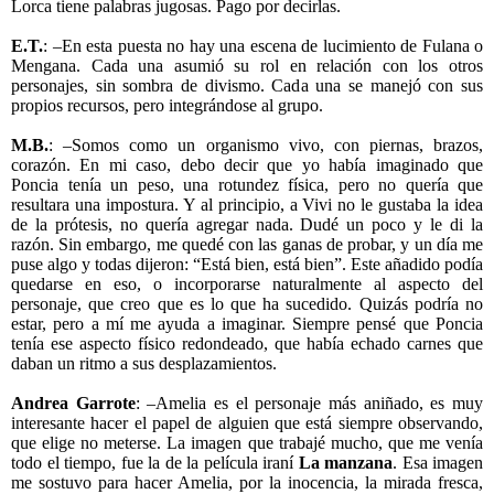
Lorca tiene palabras jugosas. Pago por decirlas.
E.T.
: –En esta puesta no hay una escena de lucimiento de Fulana o
Mengana. Cada una asumió su rol en relación con los otros
personajes, sin sombra de divismo. Cada una se manejó con sus
propios recursos, pero integrándose al grupo.
M.B.
: –Somos como un organismo vivo, con piernas, brazos,
corazón. En mi caso, debo decir que yo había imaginado que
Poncia tenía un peso, una rotundez física, pero no quería que
resultara una impostura. Y al principio, a Vivi no le gustaba la idea
de la prótesis, no quería agregar nada. Dudé un poco y le di la
razón. Sin embargo, me quedé con las ganas de probar, y un día me
puse algo y todas dijeron: “Está bien, está bien”. Este añadido podía
quedarse en eso, o incorporarse naturalmente al aspecto del
personaje, que creo que es lo que ha sucedido. Quizás podría no
estar, pero a mí me ayuda a imaginar. Siempre pensé que Poncia
tenía ese aspecto físico redondeado, que había echado carnes que
daban un ritmo a sus desplazamientos.
Andrea Garrote
: –Amelia es el personaje más aniñado, es muy
interesante hacer el papel de alguien que está siempre observando,
que elige no meterse. La imagen que trabajé mucho, que me venía
todo el tiempo, fue la de la película iraní
La manzana
. Esa imagen
me sostuvo para hacer Amelia, por la inocencia, la mirada fresca,