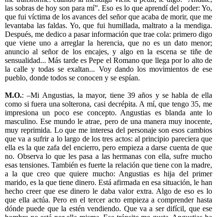
las sobras de hoy son para mí”. Eso es lo que aprendí del poder: Yo,
que fui víctima de los avances del señor que acaba de morir, que me
levantaba las faldas. Yo, que fui humillada, maltrato a la mendiga.
Después, me dedico a pasar información que trae cola: primero digo
que viene uno a arreglar la herencia, que no es un dato menor;
anuncio al señor de los encajes, y algo en la escena se tiñe de
sensualidad... Más tarde es Pepe el Romano que llega por lo alto de
la calle y todas se exaltan... Voy dando los movimientos de ese
pueblo, donde todos se conocen y se espían.
M.O.
: –Mi Angustias, la mayor, tiene 39 años y se habla de ella
como si fuera una solterona, casi decrépita. A mí, que tengo 35, me
impresiona un poco ese concepto. Angustias es blanda ante lo
masculino. Ese mundo le atrae, pero de una manera muy inocente,
muy reprimida. Lo que me interesa del personaje son esos cambios
que va a sufrir a lo largo de los tres actos: al principio pareciera que
ella es la que zafa del encierro, pero empieza a darse cuenta de que
no. Observa lo que les pasa a las hermanas con ella, sufre mucho
esas tensiones. También es fuerte la relación que tiene con la madre,
a la que creo que quiere mucho: Angustias es hija del primer
marido, es la que tiene dinero. Está afirmada en esa situación, le han
hecho creer que ese dinero le daba valor extra. Algo de eso es lo
que ella actúa. Pero en el tercer acto empieza a comprender hasta
dónde puede que la estén vendiendo. Que va a ser difícil, que ese