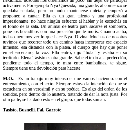
flexibilizó, nosotras nos ordenamos un poco, sin dejar de participar
activamente. Por ejemplo Nya Quesada, una grande, al comienzo se
quedaba sentada, pero no pudo mantenerse quieta y empezó a
proponer, a cantar. Ella es un gran talento y una profesional
impresionante: no hace ningún esfuerzo al hablar y la escuchás en
el fondo de la sala. Un animal de teatro para sacarse el sombrero,
pone los bocadillos con una precisión que te morís. Cuando actúa,
todas queremos ver lo que hace Nya. Divina. Muchas de nosotras
tuvimos que recorrer todo un camino hasta incorporar ese espacio
inmenso, esa distancia con la platea, el cuerpo que hay que poner
en el escenario, la voz. Ella entró; dijo “hola” y estaba en su
territorio. Elena Tasisto es otra grande. Sabe el texto a la perfección,
pendiente todo el tiempo, te mira entre bambalinas, te sigue.
Siempre tiene una devolución para hacerte.
M.O.
: –Es un trabajo muy intenso el que vamos haciendo: con el
entrenamiento, con el texto. Siempre estuvo la intención de que se
escuchara en su verosímil y en su poética. Es algo del orden de los
sonidos, pero dentro de lo austero, tratando de dar la nota justa. Por
otra parte, se ha dado esto en el grupo: que todas suman.
Tasisto, Busnelli, Fal, Garrote