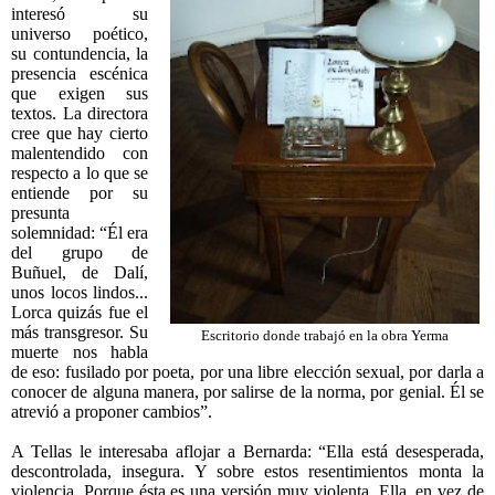
interesó su
universo poético,
su contundencia, la
presencia escénica
que exigen sus
textos. La directora
cree que hay cierto
malentendido con
respecto a lo que se
entiende por su
presunta
solemnidad: “Él era
del grupo de
Buñuel, de Dalí,
unos locos lindos...
Lorca quizás fue el
más transgresor. Su
Escritorio donde trabajó en la obra Yerma
muerte nos habla
de eso: fusilado por poeta, por una libre elección sexual, por darla a
conocer de alguna manera, por salirse de la norma, por genial. Él se
atrevió a proponer cambios”.
A Tellas le interesaba aflojar a Bernarda: “Ella está desesperada,
descontrolada, insegura. Y sobre estos resentimientos monta la
violencia. Porque ésta es una versión muy violenta. Ella, en vez de