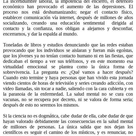
La incertidumbre laboral, la impotencia del encierro, el deterioro
económico han provocado el aumento de las depresiones. El
proceso nos está deshumanizando; negar el contacto físico,
establecer comunicación vía internet, después de millones de años
socializando, creando una educación sentimental
dirigida al
contacto y la confianza, nos obligan a alejarnos y desconfiar,
encerrarnos, y dar la espalda al mundo.
Toneladas de libros y estudios denunciando que las redes estaban
provocando que los individuos se aislaran y fueran más egoístas,
que los jóvenes ya no tenían contacto humano ni en las fiestas, que
dedicaban el tiempo a ver sus teléfonos, y en este momento esa
virtualidad emocional se plantea como la única forma de
sobrevivencia. La pregunta es: ¿Qué vamos a hacer después?
Cuando esto termine y haya personas que han vivido esta jornada
viendo cientos de horas de televisión y series creando adicción, con
video llamadas, sin tocar a nadie, saliendo con la cara cubierta y en
la paranoia de la enfermedad. La salud mental no se cura con
vacunas, no se recupera por decreto, ni se valora de forma seria;
después de esto no seremos los mismos.
Si la ciencia no es dogmática, cabe dudar de ella, cabe dudar de que
hayan valorado debidamente las consecuencias en la salud mental
de millones de personas. La única salida que nos dejan los
científicos es seguir el camino de los místicos, y es renunciar, no