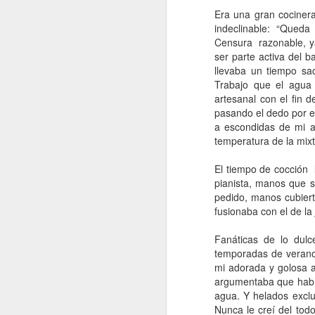
Era una gran cocinera
e
indeclinable: “Queda
pe
Censura
razonable, y
e
ser parte activa del 
pe
llevaba un tiempo sa
jo
Trabajo que el agua 
mu
artesanal con el fin
pasando el dedo por el
a escondidas de mi ab
J
temperatura de la mixt
El tiempo de cocción
Na
pianista, manos que s
p
pedido, manos cubier
c
fusionaba con el de la
mu
má
Fanáticas de lo dulc
ma
temporadas de verano
co
mi adorada y golosa 
argumentaba que había
agua. Y helados exclu
J
Nunca le creí del todo