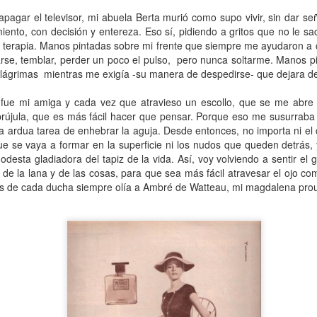
13
Por Caro Alfonso
pagar el televisor, mi abuela Berta murió como supo vivir, sin dar señ
iento, con decisión y entereza. Eso sí, pidiendo a gritos que no le s
ace un año, Mona me salvó la vida. Llegué a la casa de mi hermana
espués de manejar muchas horas escuchando la misma lista de
 a terapia. Manos pintadas sobre mi frente que siempre me ayudaron a 
emas desde que salí de mi casa.
rse, temblar, perder un poco el pulso,
pero nunca soltarme. Manos pi
 lágrimas
mientras me exigía -su manera de despedirse- que dejara de 
fue mi amiga y cada vez que atravieso un escollo, que se me abre 
brújula, que es más fácil hacer que pensar. Porque eso me susurraba 
 ardua tarea de enhebrar la aguja. Desde entonces, no importa ni el co
que se vaya a formar en la superficie ni los nudos que queden detrás
La lectora de la lectora
AN
esta gladiadora del tapiz de la vida. Así, voy volviendo a sentir el
13
Por Cecilia Sorrentino
a de la lana y de las cosas, para que sea más fácil atravesar el ojo 
 de cada ducha siempre olía a Ambré de Watteau, mi magdalena prou
veces, la lectora regresa a libros entrañables que leyó hace tiempo.
ta tarde le gustaría volver a Virginia Woolf.
ma un libro al azar y lo abre. Inmediatamente reconoce el cuarto.
ecorre algunas líneas…
rginia no está en su escritorio. Junto a la ventana, el pequeño sillón
ncentra la última luz que llega del jardín. Virginia lee. Algunas tardes
¿Broncearse? ¡Un quemo!
AN
e, entre el té y la cena.