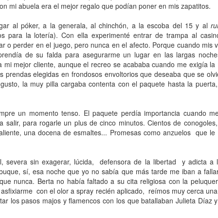
on mi abuela era el mejor regalo que podían poner en mis zapatitos.
 Ciro Ramón Eyras, 1932-2019
gar al póker, a la generala, al chinchón, a la escoba del 15 y al
r
para la lotería). Con ella experimenté entrar de trampa al casin
trás de la ventana, junto al fuego, mi padre lee.
ar o perder en el juego, pero nunca en el afecto. Porque cuando mis v
prendía de su falda para asegurarme un lugar en las largas noche
 pienso en él, lo veo así, leyendo, la cabeza gris detrás del vidrio. Es
a visión fugaz, apenas un segundo, la de mi padre, sentado de
a mi mejor cliente, aunque el recreo se acababa cuando me exigía la
paldas, en su casita de fin de semana, en un barrio cerrado de la
s prendas elegidas en frondosos envoltorios que deseaba que se olv
ona Sur.
gusto, la muy pilla cargaba contenta con el paquete hasta la puerta,
Al fin sola y, a la vez, tan bien acompañada
AN
13
Por Guadalupe Treibel
empre un momento tenso. El paquete perdía importancia cuando m
la salir, para rogarle un plus de cinco minutos. Cientos de conogoles,
a soledad implica que, aunque esté sola, estoy con alguien; es decir,
caliente, una docena de esmaltes... Promesas como anzuelos
que le
onmigo misma. Significa que soy dos en uno”, apuntó alguna vez la
lósofa fuera de serie Hannah Arendt, y esa frase es la llave que cierra
 recorrido de Enfin seule (“Por fin sola”), libro de la periodista y
al, severa sin exagerar, lúcida,
defensora de la libertad
y adicta a 
odcaster Lauren Bastide que acaba de editarse en Francia con muy
 buque, sí, esa noche que yo no sabía que más tarde me iban a fallar
vorable acogida.
e nunca. Berta no había faltado a su cita religiosa con la peluquerí
 asfixiarme
con el olor a spray recién aplicado,
reímos muy cerca una 
mitar los pasos majos y flamencos con los que batallaban Julieta Día
Ganando dos verdaderos amores
AN