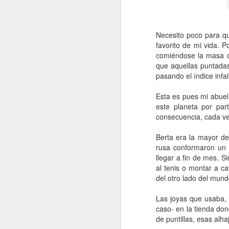
Retorno ilusionado a
JAN
Carmen Martín Gaite
13
Por Cecilia Sorrentino
Necesito poco para qu
favorito de mi vida. 
“Una vuelve siempre a los viejos
comiéndose la masa c
sitios donde amó la vida”, canta
que aquellas puntadas
Chavela. Y aunque su amigo de
pasando el índice infal
Úbeda la contradiga en otra
canción: “al lugar donde has sido
Esta es pues mi abuela
J
feliz no debieras tratar de volver”,
este planeta por par
yo regreso a Nubosidad variable,
consecuencia, cada ve
la novela de Carmen Martín Gaite,
veinte años después.
L
Berta era la mayor d
ni
rusa conformaron un 
Tiene algo de aventura. Quizás no
sa
llegar a fin de mes. S
recupere aquel estado de
deslumbramiento pero también
al tenis o montar a ca
podrían suscitarse otros nuevos.
del otro lado del mun
Será un reencuentro con mis
marcas y subrayados.
Las joyas que usaba, 
caso- en la tienda don
J
de puntillas, esas alha