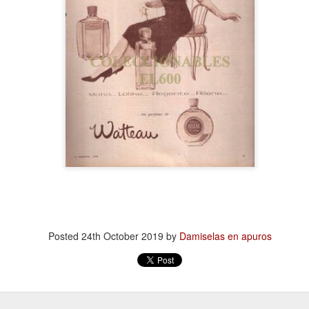
13
Por Guadalupe Treibel
 entero tarde -por puro despiste- y siento la obligación moral de
escular el asunto para quienes todavía se rompen el coco buscando la
rma segura de quedar color canela: el bronceado saludable no existe.
s un oxímoron, un verso. Resulta que eso que llamamos “colorcito”
, en términos médicos, la respuesta a un daño: la piel produce
elanina para defenderse porque la radiación ya empezó a dañar el
DN de sus células.
Volante, hormonas y burocracia
AN
13
Por Mariela Sexer
anejar es algo que me enorgullece, creo que lo hago muy bien y
sfruto mucho la libertad, la independencia y el poder que me da
cerlo.
Posted
24th October 2019
by
Damiselas en apuros
mo señalé en la segunda entrega de La inspectora, mi newsletter, es
y significativa la diferencia de licencias de conducir otorgadas según
 género en Argentina.
 Argentina, la conducción continúa siendo una actividad
Instructivo para ordenar un costurero
AN