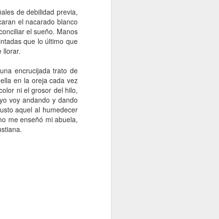
ales de debilidad previa,
acaran el nacarado blanco
conciliar el sueño. Manos
ntadas que lo último que
llorar.
una encrucijada trato de
ella en la oreja cada vez
lor ni el grosor del hilo,
, yo voy andando y dando
 gusto aquel al humedecer
como me enseñó mi abuela,
stiana.