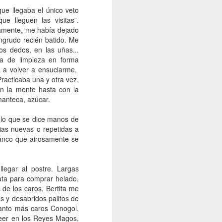
ue llegaba el único veto
que lleguen las visitas”.
viamente, me había dejado
ngrudo recién batido. Me
s dedos, en las uñas...
ea de limpieza en forma
 a volver a ensuciarme,
racticaba una y otra vez,
n la mente hasta con la
manteca, azúcar.
a lo que se dice manos de
ias nuevas o repetidas a
lanco que airosamente se
legar al postre. Largas
ta para comprar helado,
de los caros, Bertita me
 y desabridos palitos de
tanto más caros Conogol.
reer en los Reyes Magos,