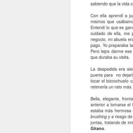
sabiendo que la vida c
A
Con ella aprendí a ju
mismos que usábamos 
De
Entendí lo que es gan
cuidado de ella, me 
Si
un
negocio, mi abuela er
es
pago. Yo preparaba la
z
Pero lejos darme ese 
que duraba su visita.
J
La despedida era si
puerta para
no dejar
“L
tocar el bizcochuelo 
c
retenerla un rato más.
fi
el
Bella, elegante, front
p
anterior a tomarse el
fa
estaba más hermosa qu
brushing
y a riesgo de
juntas, tratando de i
Gitano
.
J