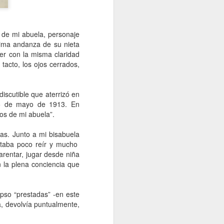
Un cavaliere della patria
JAN
13
Por Sonia Novello
 de mi abuela, personaje
“Ser abofeteado teniendo las
tima andanza de su nieta
manos atadas detrás de la
r con la misma claridad
espalda
acto, los ojos cerrados,
es algo que no le deseo a nadie”.
iscutible que aterrizó en
Amadeo Novello. Diario de guerra.
5 de mayo de 1913. En
os de mi abuela”.
Su primera fuga fue una noche
estrellada. Cuenta que avanzaban
s. Junto a mi bisabuela
arrastrándose por tierra solo
staba poco reír y mucho
cuando las nubes tapaban la luna.
Es que esta iluminaba demasiado
arentar, jugar desde niña
el borde de la carretera de
n la plena conciencia que
pedregullo llena de barro y de
pozos de la zona de montaña por
la que se desplazaban, bajo el
apso “prestadas” -en este
cielo de Yugoslavia.
a, devolvía puntualmente,