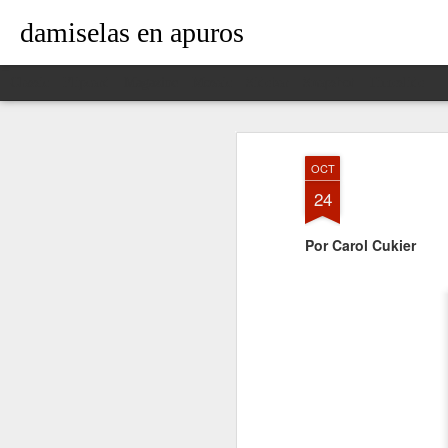
damiselas en apuros
Classic
Flipcard
Magazine
Mosaic
Sidebar
Snapshot
Timeslide
OCT
24
Por Carol Cukier