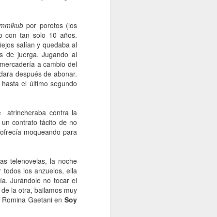
ummikub
por porotos (los
o con tan solo 10 años.
iejos salían y quedaba al
s de juerga. Jugando al
 mercadería a cambio del
idara después de abonar.
 hasta el último segundo
e
atrincheraba contra la
 un contrato tácito de no
 ofrecía moqueando para
las telenovelas, la noche
 todos los anzuelos, ella
a. Jurándole no tocar el
de la otra, bailamos muy
z y Romina Gaetani en
Soy