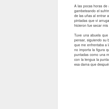
A las pocas horas de a
gambeteando el sufrim
H
d
de las uñas al entrar
t
pintadas que vi arruga
hicieron fue secar mis
Tuve una abuela que 
pensar, siguiendo su 
que me enfrentaba a la
no importa la figura 
J
puntadas como una mod
con la lengua la punt
esa dama que después
A 
Es
To
R
Vi
co
J
le