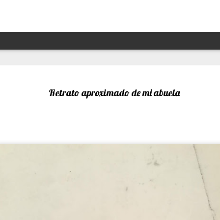
Hannah Arendt y Alejandra 
JAN
13
un afortunado encuentro escé
Retrato aproximado de mi abuela
Por Moira Soto
"Lo que ha sucedido puede volver a suceder": la premoni
advertencia de la brillante filósofa, politóloga, periodist
Arendt (1906- 1975) resuena con desgraciada vigencia en
21, en estos precisos momentos de amenaza a las dem
de hechos de ilegalidad y crueldad crecientes por parte 
grandes potencias, de gobiernos talibanes, de un avance
de la ultraderecha más reaccionaria, caprichosa y avasal
Arendt, de cuya muerte a los 69 se cumplieron 50 años 
diciembre pasado, fue una pensadora alemana -de origen
original, audaz, a contracorriente, inconformista, libre de