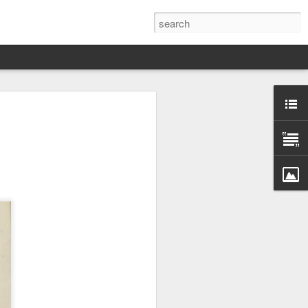
Darín,
nico
toria
a Hannah
 este siglo
ocracias,
de las
 alucinante
ladora.
en
 judío-
 toda