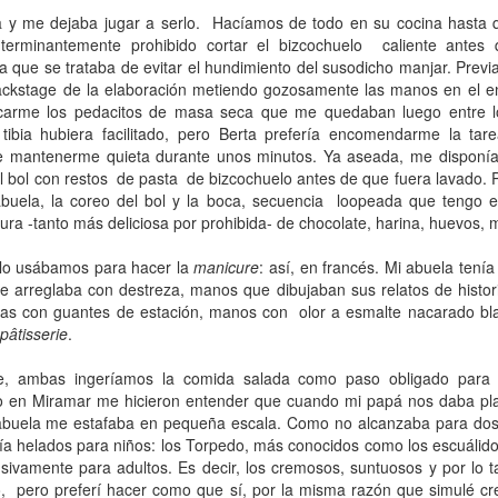
mundo de quienes la siguen queriendo y admirando se detuvo,
 y me dejaba jugar a serlo.
Hacíamos de todo en su cocina hasta q
ntre el shock y un enorme desconsuelo. Tan adorable y honesta como
 terminantemente prohibido cortar el bizcochuelo
caliente antes 
rsona, tan excelente y angelada como actriz, tan amorosa y atenta
a que se trataba de evitar el hundimiento del susodicho manjar. Pre
n su maternidad elegida y conquistada palmo a palmo... Cómo no
backstage de la elaboración metiendo gozosamente las manos en el e
nsar en su queridísimo hijo adoptivo Osqui Ferrero, que resultó,
carme los pedacitos de masa seca que me quedaban luego entre lo
vencísimo, una notable revelación como actor en Más bello que la
tibia hubiera facilitado, pero Berta prefería encomendarme la tar
erte (2022).
 de mantenerme quieta durante unos minutos. Ya aseada, me disponía
 bol con restos
de pasta
de bizcochuelo antes de que fuera lavado. P
uela, la coreo del bol y la boca, secuencia
loopeada que tengo e
Mi Rob Reiner privado
AN
ura -tanto más deliciosa por prohibida- de chocolate, harina, huevos, 
13
Por Moira Soto
lo usábamos para hacer la
manicure
: así, en francés. Mi abuela tení
rrador de varios cuentos románticos fílmicos para gente adulta,
e arreglaba con destreza, manos que dibujaban sus relatos de histor
ersona muy querida en la farándula hollywoodense y más allá,
tas con guantes de estación, manos con
olor a esmalte nacarado b
omprometido activista del partido demócrata, Rob Reiner -como es
pâtisserie
.
y sabido por la difusión que tuvo la noticia- fue víctima de la muerte
s horrible que pudiera tener alguien de sus quilates. Una jugarreta
e, ambas ingeríamos la comida salada como paso obligado para l
lvada del destino que, en general -salvo a individuos desalmados
 en Miramar me hicieron entender que cuando mi papá nos daba pla
mo el “presidente” actual de los Estados Unidos-, costó asumir.
abuela me estafaba en pequeña escala. Como no alcanzaba para dos 
 helados para niños: los Torpedo, más conocidos como los escuálidos
sivamente para adultos. Es decir, los cremosos, suntuosos y por lo 
Mi padre lee
AN
,
pero preferí hacer como que sí, por la misma razón que simulé c
13
Por María José Eyras