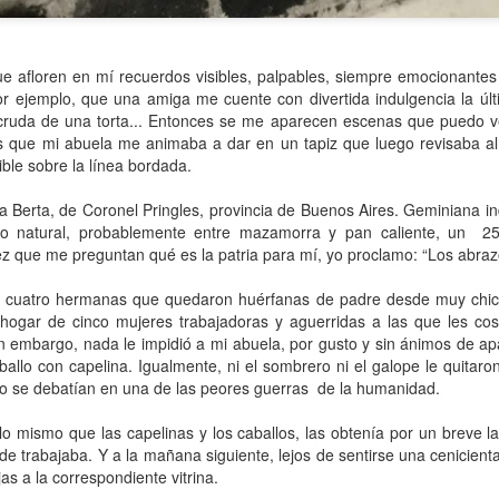
Escribir contra toda
Marta Lubos (16/8/1943-
JAN
JAN
adversidad (estrepitosa)
27/3/2026): Retrato de
13
13
una mujer en armonía
Por Teresa Donato
e afloren en mí recuerdos visibles, palpables, siempre emocionantes
Hace 10 años, ella fue la "chica
Por ejemplo, que una amiga me cuente con divertida indulgencia la úl
Cuando estudiaba en la facultad,
de tapa" de Damiselas: una
ruda de una torta... Entonces se me aparecen escenas que puedo ve
preparando el examen de
denominación que seguramente le
 que mi abuela me animaba a dar en un tapiz que luego revisaba al t
etnografía -el más difícil de la
habría dado risa a Marta Lubos,
ible sobre la línea bordada.
carrera-, hubo un día que, entre
una artista en absoluto pagada de
fichas, fotocopias, libros, café,
sí misma, una persona libre de
Damiselas Nº 1, a modo de editorial
 Berta, de Coronel Pringles, provincia de Buenos Aires. Geminiana ind
AN
puchos y la Olivetti portátil
toda presunción y más bien
13
to natural, probablemente entre mazamorra y pan caliente, un
2
Allá por las postrimerías del año 2012 se publicó la primera
celeste, me dije: “Esto es lo que
renuente a dar entrevistas. Pero
z que me preguntan qué es la patria para mí, yo proclamo: “Los abraz
edición de Damiselas en apuros, precedida del siguiente introito:
quiero hacer toda la vida”.
en esta ocasión,
Mientras estaba leyendo y
afortunadamente, se avino a
o primero que hay que saber es que una damisela no es ni una dama
e cuatro hermanas que quedaron huérfanas de padre desde muy chica
escribiendo en silencio encerrada
responder, afable y espontánea,
 una damita (dicho esto siguiendo las instrucciones de T.S. Eliot para
hogar de cinco mujeres trabajadoras y aguerridas a las que les co
en mi habitación, las horas no
divertida o apasionada -según el
ber diferenciar un gato de un perro).
in embargo, nada le impidió a mi abuela, por gusto y sin ánimos de ap
pasaban. Me veo tal cual, como si
tema-, siempre yendo al punto,
estuviera viviéndolo ahora.
ballo con capelina. Igualmente, ni el sombrero ni el galope le quitaro
sin el menor rodeo. Así, fueron
apareciendo la pianista, la
do se debatían en una de las peores guerras
de la humanidad.
escultora, la cocinera que brinda
una receta.
lo mismo que las capelinas y los caballos, las obtenía por un breve l
de trabajaba. Y a la mañana siguiente, lejos de sentirse una cenicient
Gaby Ferrero (1/7/1961- 20/1/2026)
AN
jas a la correspondiente vitrina.
13
Sus ojos se cerraron -anticipadamente, inesperadamente- y el