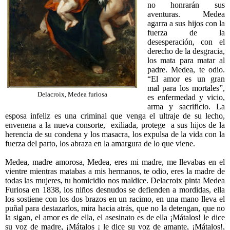
no honrarán sus
aventuras. Medea
agarra a sus hijos con la
fuerza de la
desesperación, con el
derecho de la desgracia,
los mata para matar al
padre. Medea, te odio.
“El amor es un gran
mal para los mortales”,
Delacroix, Medea furiosa
es enfermedad y vicio,
arma y sacrificio. La
esposa infeliz es una criminal que venga el ultraje de su lecho,
envenena a la nueva consorte, exiliada, protege a sus hijos de la
herencia de su condena y los masacra, los expulsa de la vida con la
fuerza del parto, los abraza en la amargura de lo que viene.
Medea, madre amorosa, Medea, eres mi madre, me llevabas en el
vientre mientras matabas a mis hermanos, te odio, eres la madre de
todas las mujeres, tu homicidio nos maldice. Delacroix pinta Medea
Furiosa en 1838, los niños desnudos se defienden a mordidas, ella
los sostiene con los dos brazos en un racimo, en una mano lleva el
puñal para destazarlos, mira hacia atrás, que no la detengan, que no
la sigan, el amor es de ella, el asesinato es de ella ¡Mátalos! le dice
su voz de madre, ¡Mátalos ¡ le dice su voz de amante, ¡Mátalos!,