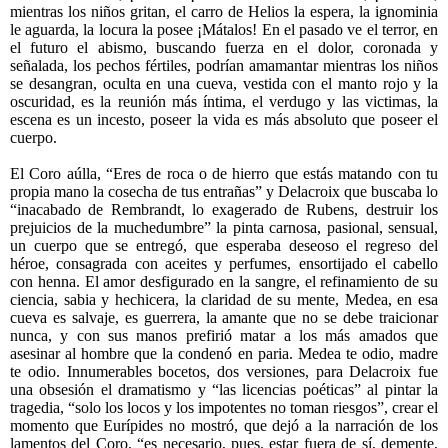
mientras los niños gritan, el carro de Helios la espera, la ignominia
le aguarda, la locura la posee ¡Mátalos! En el pasado ve el terror, en
el futuro el abismo, buscando fuerza en el dolor, coronada y
señalada, los pechos fértiles, podrían amamantar mientras los niños
se desangran, oculta en una cueva, vestida con el manto rojo y la
oscuridad, es la reunión más íntima, el verdugo y las victimas, la
escena es un incesto, poseer la vida es más absoluto que poseer el
cuerpo.
El Coro aúlla, “Eres de roca o de hierro que estás matando con tu
propia mano la cosecha de tus entrañas” y Delacroix que buscaba lo
“inacabado de Rembrandt, lo exagerado de Rubens, destruir los
prejuicios de la muchedumbre” la pinta carnosa, pasional, sensual,
un cuerpo que se entregó, que esperaba deseoso el regreso del
héroe, consagrada con aceites y perfumes, ensortijado el cabello
con henna. El amor desfigurado en la sangre, el refinamiento de su
ciencia, sabia y hechicera, la claridad de su mente, Medea, en esa
cueva es salvaje, es guerrera, la amante que no se debe traicionar
nunca, y con sus manos prefirió matar a los más amados que
asesinar al hombre que la condenó en paria. Medea te odio, madre
te odio. Innumerables bocetos, dos versiones, para Delacroix fue
una obsesión el dramatismo y “las licencias poéticas” al pintar la
tragedia, “solo los locos y los impotentes no toman riesgos”, crear el
momento que Eurípides no mostró, que dejó a la narración de los
lamentos del Coro, “es necesario, pues, estar fuera de sí, demente,