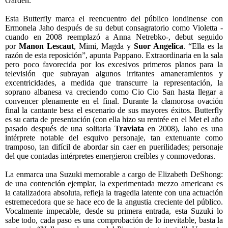
Garden.
Esta Butterfly marca el reencuentro del público londinense con
Ermonela Jaho después de su debut consagratorio como Violetta -
cuando en 2008 reemplazó a Anna Netrebko-, debut seguido
por
Manon Lescaut
, Mimi, Magda y
Suor Angelica
. “Ella es la
razón de esta reposición”, apunta Pappano. Extraordinaria en la sala
pero poco favorecida por los excesivos primeros planos para la
televisión que subrayan algunos irritantes amaneramientos y
excentricidades, a medida que transcurre la representación, la
soprano albanesa va creciendo como Cio Cio San hasta llegar a
convencer plenamente en el final. Durante la clamorosa ovación
final la cantante besa el escenario de sus mayores éxitos. Butterfly
es su carta de presentación (con ella hizo su rentrée en el Met el año
pasado después de una solitaria
Traviata
en 2008), Jaho es una
intérprete notable del esquivo personaje, tan extenuante como
tramposo, tan difícil de abordar sin caer en puerilidades; personaje
del que contadas intérpretes emergieron creíbles y conmovedoras.
La enmarca una Suzuki memorable a cargo de Elizabeth DeShong:
de una contención ejemplar, la experimentada mezzo americana es
la catalizadora absoluta, refleja la tragedia latente con una actuación
estremecedora que se hace eco de la angustia creciente del público.
Vocalmente impecable, desde su primera entrada, esta Suzuki lo
sabe todo, cada paso es una comprobación de lo inevitable, basta la