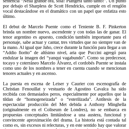
sentencia “Nella grande ora, sola! Piangera tanto tanto!”. Un punto
por debajo el Sharpless de Scott Hendricks, cumple en el renglón
vocal destacándose en el dramático con un papel que enfatiza esto
último.
El debut de Marcelo Puente como el Teniente B. F. Pinkerton
brinda un nombre nuevo, ascendente y con todas las de ganar. El
tenor argentino es apuesto, condición también importante para el
personaje, sabe actuar y cantar, tres virtudes que no siempre van de
la mano. Al igual que Jaho, crece durante la función para llegar a un
“Addio fiorito” de altísimo nivel, aria que Puccini agregó para
endulzar la imagen del “yanqui vagabundo”. Como su predecesor,
tocayo y coterráneo Marcelo Álvarez, el cordobés Puente se instala
como uno de los nombres a tener en cuenta cuando se mencionan
tenores actuales y en ascenso.
La puesta en escena de Leiser y Caurier con escenografía de
Christian Fenouillat y vestuario de Agostino Cavalca ha sido
recibida con demasiados peros, especialmente por aquellos que la
tildan de “homogeneizada” o “esterilizada”. Antítesis de la
espectacular producción del Met debida a Anthony Minghella
(originalmente en el Coliseum de Londres), no se embarca en
propuestas conceptuales limitándose a una austera, funcional y
convincente aproximación del drama. La historia está contada tal
como es, sin excesos ni relecturas, y en este sentido hay que valorar