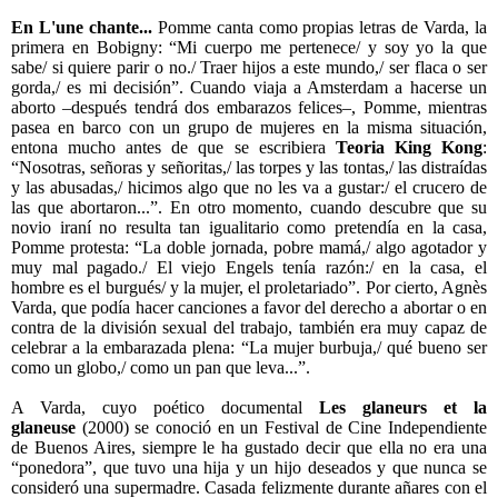
En L'une chante...
Pomme canta como propias letras de Varda, la
primera en Bobigny: “Mi cuerpo me pertenece/ y soy yo la que
sabe/ si quiere parir o no./ Traer hijos a este mundo,/ ser flaca o ser
gorda,/ es mi decisión”. Cuando viaja a Amsterdam a hacerse un
aborto –después tendrá dos embarazos felices–, Pomme, mientras
pasea en barco con un grupo de mujeres en la misma situación,
entona mucho antes de que se escribiera
Teoria King Kong
:
“Nosotras, señoras y señoritas,/ las torpes y las tontas,/ las distraídas
y las abusadas,/ hicimos algo que no les va a gustar:/ el crucero de
las que abortaron...”. En otro momento, cuando descubre que su
novio iraní no resulta tan igualitario como pretendía en la casa,
Pomme protesta: “La doble jornada, pobre mamá,/ algo agotador y
muy mal pagado./ El viejo Engels tenía razón:/ en la casa, el
hombre es el burgués/ y la mujer, el proletariado”. Por cierto, Agnès
Varda, que podía hacer canciones a favor del derecho a abortar o en
contra de la división sexual del trabajo, también era muy capaz de
celebrar a la embarazada plena: “La mujer burbuja,/ qué bueno ser
como un globo,/ como un pan que leva...”.
A Varda, cuyo poético documental
Les glaneurs et la
glaneuse
(2000) se conoció en un Festival de Cine Independiente
de Buenos Aires, siempre le ha gustado decir que ella no era una
“ponedora”, que tuvo una hija y un hijo deseados y que nunca se
consideró una supermadre. Casada felizmente durante añares con el