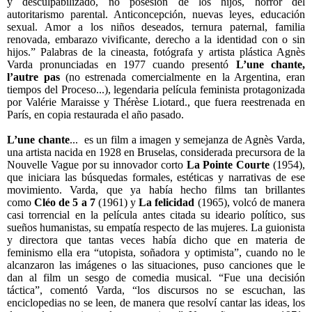
y desculpabilizado, no posesión de los hijos, horror del
autoritarismo parental. Anticoncepción, nuevas leyes, educación
sexual. Amor a los niños deseados, ternura paternal, familia
renovada, embarazo vivificante, derecho a la identidad con o sin
hijos.” Palabras de la cineasta, fotógrafa y artista plástica Agnès
Varda pronunciadas en 1977 cuando presentó
L’une chante,
l’autre pas
(no estrenada comercialmente en la Argentina, eran
tiempos del Proceso...), legendaria película feminista protagonizada
por Valérie Maraisse y Thérèse Liotard., que fuera reestrenada en
París, en copia restaurada el año pasado.
L’une chante
... es un film a imagen y semejanza de Agnès Varda,
una artista nacida en 1928 en Bruselas, considerada precursora de la
Nouvelle Vague por su innovador corto
La Pointe Courte
(1954),
que iniciara las búsquedas formales, estéticas y narrativas de ese
movimiento. Varda, que ya había hecho films tan brillantes
como
Cléo de 5 a 7
(1961) y
La felicidad
(1965), volcó de manera
casi torrencial en la película antes citada su ideario político, sus
sueños humanistas, su empatía respecto de las mujeres. La guionista
y directora que tantas veces había dicho que en materia de
feminismo ella era “utopista, soñadora y optimista”, cuando no le
alcanzaron las imágenes o las situaciones, puso canciones que le
dan al film un sesgo de comedia musical. “Fue una decisión
táctica”, comentó Varda, “los discursos no se escuchan, las
enciclopedias no se leen, de manera que resolví cantar las ideas, los