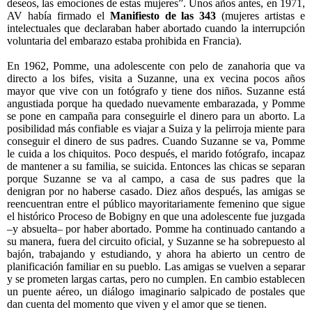
deseos, las emociones de estas mujeres”. Unos años antes, en 1971,
AV había firmado el
Manifiesto de las 343
(mujeres artistas e
intelectuales que declaraban haber abortado cuando la interrupción
voluntaria del embarazo estaba prohibida en Francia).
En 1962, Pomme, una adolescente con pelo de zanahoria que va
directo a los bifes, visita a Suzanne, una ex vecina pocos años
mayor que vive con un fotógrafo y tiene dos niños. Suzanne está
angustiada porque ha quedado nuevamente embarazada, y Pomme
se pone en campaña para conseguirle el dinero para un aborto. La
posibilidad más confiable es viajar a Suiza y la pelirroja miente para
conseguir el dinero de sus padres. Cuando Suzanne se va, Pomme
le cuida a los chiquitos. Poco después, el marido fotógrafo, incapaz
de mantener a su familia, se suicida. Entonces las chicas se separan
porque Suzanne se va al campo, a casa de sus padres que la
denigran por no haberse casado. Diez años después, las amigas se
reencuentran entre el público mayoritariamente femenino que sigue
el histórico Proceso de Bobigny en que una adolescente fue juzgada
–y absuelta– por haber abortado. Pomme ha continuado cantando a
su manera, fuera del circuito oficial, y Suzanne se ha sobrepuesto al
bajón, trabajando y estudiando, y ahora ha abierto un centro de
planificación familiar en su pueblo. Las amigas se vuelven a separar
y se prometen largas cartas, pero no cumplen. En cambio establecen
un puente aéreo, un diálogo imaginario salpicado de postales que
dan cuenta del momento que viven y el amor que se tienen.