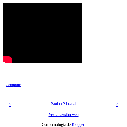
Compartir
‹
›
Página Principal
Ver la versión web
Con tecnología de
Blogger
.