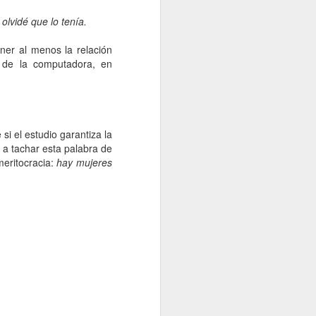
lvidé que lo tenía.
ner al menos la relación
z de la computadora, en
si el estudio garantiza la
s a tachar esta palabra de
meritocracia:
hay mujeres