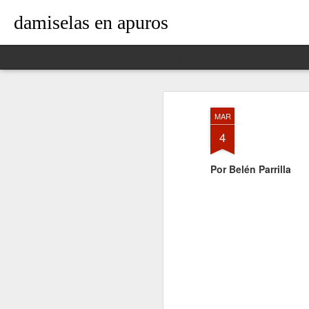
damiselas en apuros
Classic
Flipcard
Magazine
Mosaic
Sidebar
Snapshot
Timeslide
MAR
4
Por Belén Parrilla