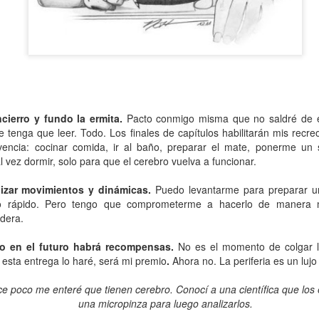
atadura, que no le temió a la polémica.
cierro y fundo la ermita.
Pacto conmigo misma que no saldré de 
e tenga que leer. Todo. Los finales de capítulos habilitarán mis recre
ivencia: cocinar comida, ir al baño, preparar el mate, ponerme un 
l vez dormir, solo para que el cerebro vuelva a funcionar.
izar movimientos y dinámicas.
Puedo levantarme para preparar u
go rápido. Pero tengo que comprometerme a
hacerlo de manera 
dera.
ro en el futuro habrá recompensas.
No es el momento de colgar l
 esta entrega lo haré, será
mi premio
.
Ahora no. La periferia es un luj
 poco me enteré que tienen cerebro. Conocí a una científica que los 
una micropinza para luego analizarlos.