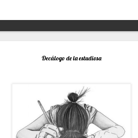
Hannah Arendt y Alejandra 
JAN
13
un afortunado encuentro escé
Decálogo de la estudiosa
Por Moira Soto
"Lo que ha sucedido puede volver a suceder": la premoni
advertencia de la brillante filósofa, politóloga, periodist
Arendt (1906- 1975) resuena con desgraciada vigencia en
21, en estos precisos momentos de amenaza a las dem
de hechos de ilegalidad y crueldad crecientes por parte 
grandes potencias, de gobiernos talibanes, de un avance
de la ultraderecha más reaccionaria, caprichosa y avasal
Arendt, de cuya muerte a los 69 se cumplieron 50 años 
diciembre pasado, fue una pensadora alemana -de origen
original, audaz, a contracorriente, inconformista, libre de