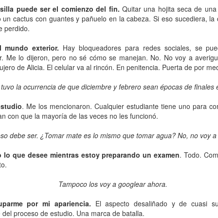
Escribir contra toda
Marta Lubos (16/8/1943-
silla puede ser el comienzo del fin.
Quitar una hojita seca de una
JAN
JAN
adversidad (estrepitosa)
27/3/2026): Retrato de
 un cactus con guantes y pañuelo en la cabeza. Si eso sucediera, la di
13
13
una mujer en armonía
e perdido.
Por Teresa Donato
Hace 10 años, ella fue la "chica
l mundo exterior.
Hay bloqueadores para redes sociales, se pu
Cuando estudiaba en la facultad,
de tapa" de Damiselas: una
ar. Me lo dijeron, pero no sé cómo se manejan. No. No voy a averigua
preparando el examen de
denominación que seguramente le
etnografía -el más difícil de la
ujero de Alicia. El
celular
va al rincón. En penitencia. Puerta de por med
habría dado risa a Marta Lubos,
carrera-, hubo un día que, entre
una artista en absoluto pagada de
fichas, fotocopias, libros, café,
sí misma, una persona libre de
tuvo la ocurrencia de que diciembre y febrero sean épocas de finales 
Damiselas Nº 1, a modo de editorial
AN
puchos y la Olivetti portátil
toda presunción y más bien
13
Allá por las postrimerías del año 2012 se publicó la primera
celeste, me dije: “Esto es lo que
renuente a dar entrevistas. Pero
studio
. Me los mencionaron. Cualquier estudiante tiene uno para co
edición de Damiselas en apuros, precedida del siguiente introito:
quiero hacer toda la vida”.
en esta ocasión,
an con que la mayoría de las veces no les funcionó.
Mientras estaba leyendo y
afortunadamente, se avino a
o primero que hay que saber es que una damisela no es ni una dama
escribiendo en silencio encerrada
responder, afable y espontánea,
eso debe ser. ¿Tomar mate es lo mismo que tomar agua? No, no voy a 
 una damita (dicho esto siguiendo las instrucciones de T.S. Eliot para
en mi habitación, las horas no
divertida o apasionada -según el
ber diferenciar un gato de un perro).
pasaban. Me veo tal cual, como si
tema-, siempre yendo al punto,
o lo que desee mientras estoy preparando un examen
. Todo. Com
estuviera viviéndolo ahora.
sin el menor rodeo. Así, fueron
to.
apareciendo la pianista, la
escultora, la cocinera que brinda
Tampoco los voy a googlear ahora.
una receta.
Gaby Ferrero (1/7/1961- 20/1/2026)
AN
parme por mi apariencia.
El aspecto desaliñado y de cuasi su
13
 del proceso de estudio. Una marca de batalla.
Sus ojos se cerraron -anticipadamente, inesperadamente- y el