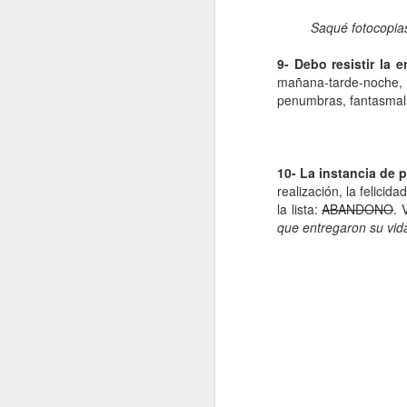
e
Saqué fotocopias
pe
e
9- Debo resistir la 
pe
mañana-tarde-noche, 
jo
penumbras, fantasmal
mu
10- La instancia de 
J
realización, la felici
la lista:
ABANDONO
. 
que entregaron su vida
Na
p
c
mu
má
ma
co
J