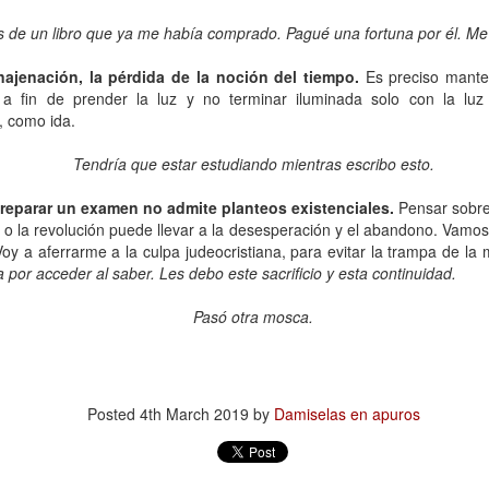
mundo de quienes la siguen queriendo y admirando se detuvo,
ntre el shock y un enorme desconsuelo. Tan adorable y honesta como
 de un libro que ya me había comprado. Pagué una fortuna por él. Me o
rsona, tan excelente y angelada como actriz, tan amorosa y atenta
n su maternidad elegida y conquistada palmo a palmo... Cómo no
enajenación, la pérdida de la noción del tiempo.
Es preciso mante
nsar en su queridísimo hijo adoptivo Osqui Ferrero, que resultó,
a fin de prender la luz y no terminar iluminada solo con la lu
vencísimo, una notable revelación como actor en Más bello que la
, como ida.
erte (2022).
Tendría que estar estudiando mientras escribo esto.
preparar un examen no admite planteos existenciales.
Pensar sobre 
Mi Rob Reiner privado
AN
dad o la revolución puede llevar a la desesperación y el abandono. Vamo
13
Por Moira Soto
Voy a aferrarme a la culpa judeocristiana, para evitar la trampa de la 
 por acceder al saber. Les debo este sacrificio y esta continuidad.
rrador de varios cuentos románticos fílmicos para gente adulta,
ersona muy querida en la farándula hollywoodense y más allá,
Pasó otra mosca.
omprometido activista del partido demócrata, Rob Reiner -como es
y sabido por la difusión que tuvo la noticia- fue víctima de la muerte
s horrible que pudiera tener alguien de sus quilates. Una jugarreta
lvada del destino que, en general -salvo a individuos desalmados
mo el “presidente” actual de los Estados Unidos-, costó asumir.
Posted
4th March 2019
by
Damiselas en apuros
Mi padre lee
AN
13
Por María José Eyras