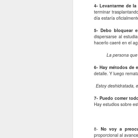
Retorno ilusionado a
4- Levantarme de la 
JAN
Carmen Martín Gaite
terminar trasplantando
13
día estaría oficialment
Por Cecilia Sorrentino
5- Debo bloquear e
“Una vuelve siempre a los viejos
dispersarse al estudi
sitios donde amó la vida”, canta
Chavela. Y aunque su amigo de
hacerlo caeré en el ag
Úbeda la contradiga en otra
canción: “al lugar donde has sido
La persona que 
J
feliz no debieras tratar de volver”,
yo regreso a Nubosidad variable,
6- Hay métodos de e
la novela de Carmen Martín Gaite,
detalle. Y luego remat
veinte años después.
L
Estoy deshidratada, 
ni
Tiene algo de aventura. Quizás no
sa
recupere aquel estado de
7- Puedo comer tod
deslumbramiento pero también
Hay estudios sobre es
podrían suscitarse otros nuevos.
Será un reencuentro con mis
marcas y subrayados.
J
8-
No voy a preocu
proporcional al avance