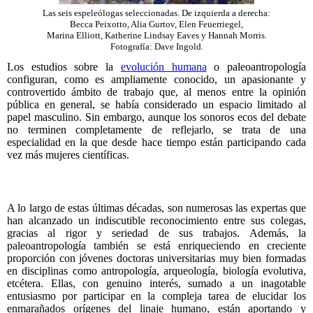
Las seis espeleólogas seleccionadas. De izquierda a derecha:
Becca Peixotto, Alia Gurtov, Elen Feuerriegel,
Marina Elliott, Katherine Lindsay Eaves y Hannah Morris.
Fotografía: Dave Ingold.
Los estudios sobre la
evolución humana
o paleoantropología
configuran, como es ampliamente conocido, un apasionante y
controvertido ámbito de trabajo que, al menos entre la opinión
pública en general, se había considerado un espacio limitado al
papel masculino. Sin embargo, aunque los sonoros ecos del debate
no terminen completamente de reflejarlo, se trata de una
especialidad en la que desde hace tiempo están participando cada
vez más mujeres científicas.
A lo largo de estas últimas décadas, son numerosas las expertas que
han alcanzado un indiscutible reconocimiento entre sus colegas,
gracias al rigor y seriedad de sus trabajos. Además, la
paleoantropología también se está enriqueciendo en creciente
proporción con jóvenes doctoras universitarias muy bien formadas
en disciplinas como antropología, arqueología, biología evolutiva,
etcétera. Ellas, con genuino interés, sumado a un inagotable
entusiasmo por participar en la compleja tarea de elucidar los
enmarañados orígenes del linaje humano, están aportando y