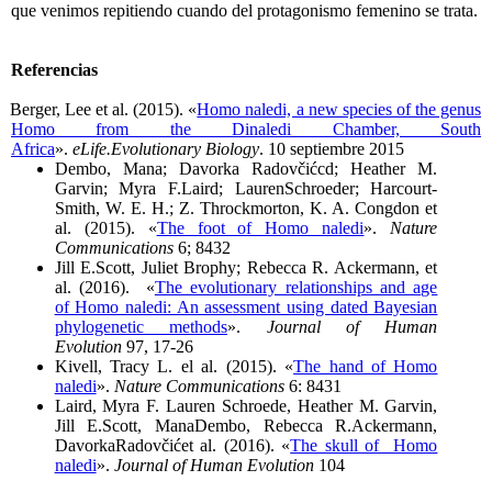
que venimos repitiendo cuando del protagonismo femenino se trata.
Referencias
Berger, Lee et al. (2015). «
Homo naledi, a new species of the genus
Homo from the Dinaledi Chamber, South
Africa
».
eLife.Evolutionary Biology
. 10 septiembre 2015
Dembo, Mana; Davorka Radovčićcd; Heather M.
Garvin; Myra F.Laird; LaurenSchroeder; Harcourt-
Smith, W. E. H.; Z. Throckmorton, K. A. Congdon et
al. (2015). «
The foot of Homo naledi
».
Nature
Communications
6; 8432
Jill E.Scott, Juliet Brophy; Rebecca R. Ackermann, et
al. (2016). «
The evolutionary relationships and age
of Homo naledi: An assessment using dated Bayesian
phylogenetic methods
».
Journal of Human
Evolution
97, 17-26
Kivell, Tracy L. el al. (2015). «
The hand of Homo
naledi
».
Nature Communications
6: 8431
Laird, Myra F. Lauren Schroede, Heather M. Garvin,
Jill E.Scott, ManaDembo, Rebecca R.Ackermann,
DavorkaRadovčićet al. (2016). «
The skull of Homo
naledi
».
Journal of Human Evolution
104