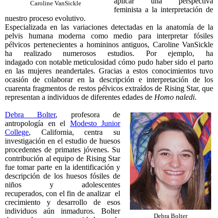
aplicar una perspectiva
Caroline VanSickle
feminista a la interpretación de
nuestro proceso evolutivo.
Especializada en las variaciones detectadas en la anatomía de la
pelvis humana moderna como medio para interpretar fósiles
pélvicos pertenecientes a homininos antiguos, Caroline VanSickle
ha realizado numerosos estudios. Por ejemplo, ha
indagado con notable meticulosidad cómo pudo haber sido el parto
en las mujeres neandertales. Gracias a estos conocimientos tuvo
ocasión de colaborar en la descripción e interpretación de los
cuarenta fragmentos de restos pélvicos extraídos de Rising Star, que
representan a individuos de diferentes edades de
Homo naledi
.
Debra Bolter
, profesora de
antropología en el
Modesto Junior
College
, California, centra su
investigación en el estudio de huesos
procedentes de primates jóvenes. Su
contribución al equipo de Rising Star
fue tomar parte en la identificación y
descripción de los huesos fósiles de
niños y adolescentes
recuperados, con el fin de analizar el
crecimiento y desarrollo de esos
individuos aún inmaduros. Bolter
Debra Bolter