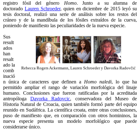
registro fósil del género
Homo
. Junto a su alumna de
doctorado
Lauren Schroeder
, quien en diciembre de 2015 leyó su
tesis doctoral, realizó una serie de análisis sobre los restos del
cráneo y de la mandíbula de los fósiles extraídos de la cueva,
poniendo de manifiesto las peculiaridades de la nueva especie.
Sus
result
ados
han
resalt
ado la
Rebecca Rogers Ackermann, Lauren Schroeder y Davorka Radovčić
comb
inació
n única de caracteres que definen a
Homo naledi
, lo que ha
permitido ampliar el rango de variación morfológica del linaje
humano. Conclusiones que fueron ratificadas por la acreditada
antropóloga
Davorka Radovcic
, conservadora del Museo de
Historia Natural de Croacia, quien también formó parte del equipo
reunido en Sudáfrica. La científica croata, entre otras conclusiones,
puso de manifiesto que, en comparación con otros homininos, la
nueva especie presenta un modelo morfológico que puede
considerarse único.