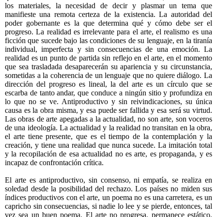
los materiales, la necesidad de decir y plasmar un tema que
manifieste una remota certeza de la existencia. La autoridad del
poder gobernante es la que determina qué y cómo debe ser el
progreso. La realidad es irrelevante para el arte, el realismo es una
ficción que sucede bajo las condiciones de su lenguaje, en la tiranía
individual, imperfecta y sin consecuencias de una emoción. La
realidad es un punto de partida sin reflejo en el arte, en el momento
que sea trasladada desaparecerán su apariencia y su circunstancia,
sometidas a la coherencia de un lenguaje que no quiere diálogo. La
dirección del progreso es lineal, la del arte es un círculo que se
escarba de tanto andar, que conduce a ningún sitio y profundiza en
lo que no se ve. Antiproductivo y sin reivindicaciones, su única
causa es la obra misma, y esa puede ser fallida y esa será su virtud.
Las obras de arte apegadas a la actualidad, no son arte, son voceros
de una ideología. La actualidad y la realidad no transitan en la obra,
el arte tiene presente, que es el tiempo de la contemplación y la
creación, y tiene una realidad que nunca sucede. La imitación total
y la recopilación de esa actualidad no es arte, es propaganda, y es
incapaz de confrontación crítica.
El arte es antiproductivo, sin consenso, ni empatía, se realiza en
soledad desde la posibilidad del rechazo. Los países no miden sus
índices productivos con el arte, un poema no es una carretera, es un
capricho sin consecuencias, si nadie lo lee y se pierde, entonces, tal
vez sea un buen poema. El arte no progresa, permanece estático,