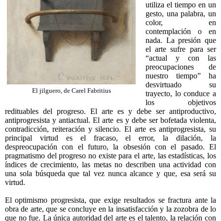
utiliza el tiempo en un
gesto, una palabra, un
color, en
contemplación o en
nada. La presión que
el arte sufre para ser
“actual y con las
preocupaciones de
nuestro tiempo” ha
desvirtuado su
El jilguero, de Carel Fabritius
trayecto, lo conduce a
los objetivos
redituables del progreso. El arte es y debe ser antiproductivo,
antiprogresista y antiactual. El arte es y debe ser bofetada violenta,
contradicción, reiteración y silencio. El arte es antiprogresista, su
principal virtud es el fracaso, el error, la dilación, la
despreocupación con el futuro, la obsesión con el pasado. El
pragmatismo del progreso no existe para el arte, las estadísticas, los
índices de crecimiento, las metas no describen una actividad con
una sola búsqueda que tal vez nunca alcance y que, esa será su
virtud.
El optimismo progresista, que exige resultados se fractura ante la
obra de arte, que se concluye en la insatisfacción y la zozobra de lo
que no fue. La única autoridad del arte es el talento, la relación con