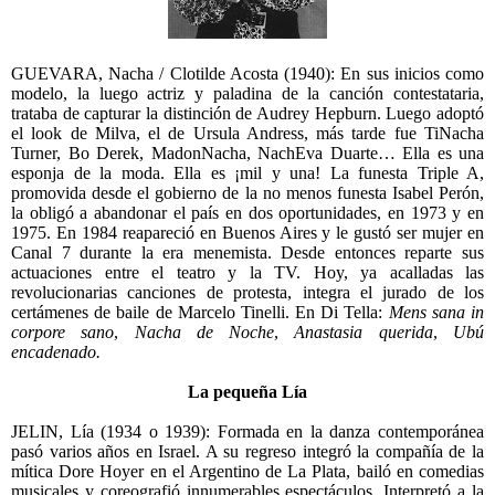
GUEVARA, Nacha / Clotilde Acosta (1940): En sus inicios como
modelo, la luego actriz y paladina de la canción contestataria,
trataba de capturar la distinción de Audrey Hepburn. Luego adoptó
el look de Milva, el de Ursula Andress, más tarde fue TiNacha
Turner, Bo Derek, MadonNacha, NachEva Duarte… Ella es una
esponja de la moda. Ella es ¡mil y una! La funesta Triple A,
promovida desde el gobierno de la no menos funesta Isabel Perón,
la obligó a abandonar el país en dos oportunidades, en 1973 y en
1975. En 1984 reapareció en Buenos Aires y le gustó ser mujer en
Canal 7 durante la era menemista. Desde entonces reparte sus
actuaciones entre el teatro y la TV. Hoy, ya acalladas las
revolucionarias canciones de protesta, integra el jurado de los
certámenes de baile de Marcelo Tinelli. En Di Tella:
Mens sana in
corpore sano
,
Nacha de Noche
,
Anastasia querida
,
Ubú
encadenado.
La pequeña Lía
JELIN, Lía (1934 o 1939): Formada en la danza contemporánea
pasó varios años en Israel. A su regreso integró la compañía de la
mítica Dore Hoyer en el Argentino de La Plata, bailó en comedias
musicales y coreografió innumerables espectáculos. Interpretó a la