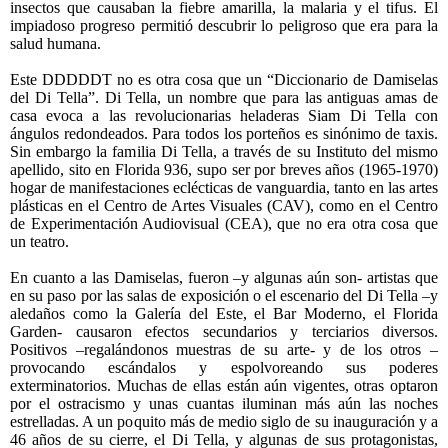
insectos que causaban la fiebre amarilla, la malaria y el tifus. El
impiadoso progreso permitió descubrir lo peligroso que era para la
salud humana.
Este DDDDDT no es otra cosa que un “Diccionario de Damiselas
del Di Tella”. Di Tella, un nombre que para las antiguas amas de
casa evoca a las revolucionarias heladeras Siam Di Tella con
ángulos redondeados. Para todos los porteños es sinónimo de taxis.
Sin embargo la familia Di Tella, a través de su Instituto del mismo
apellido, sito en Florida 936, supo ser por breves años (1965-1970)
hogar de manifestaciones eclécticas de vanguardia, tanto en las artes
plásticas en el Centro de Artes Visuales (CAV), como en el Centro
de Experimentación Audiovisual (CEA), que no era otra cosa que
un teatro.
En cuanto a las Damiselas, fueron –y algunas aún son- artistas que
en su paso por las salas de exposición o el escenario del Di Tella –y
aledaños como la Galería del Este, el Bar Moderno, el Florida
Garden- causaron efectos secundarios y terciarios diversos.
Positivos –regalándonos muestras de su arte- y de los otros –
provocando escándalos y espolvoreando sus poderes
exterminatorios. Muchas de ellas están aún vigentes, otras optaron
por el ostracismo y unas cuantas iluminan más aún las noches
estrelladas. A un poquito más de medio siglo de su inauguración y a
46 años de su cierre, el Di Tella, y algunas de sus protagonistas,