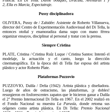
Francia. En Di Tella:
Danse bouquet, Drácula
,
Aventuras 1 y
2
,
Ella es Marcia, Espectatraje.
Pussy disciplinadora
OLIVERA, Pussy de / Zahidée: Asistente de Roberto Villanueva,
director del Centro de Experimentación Audiovisual del Di Tella, la
entonces otoñal y enamoradiza dama supo con mano férrea
organizar ensayos, disciplinar al personal y tratar con la prensa.
Siempre Cristina
PLATE, Cristina / Cristina Ruíz Luque / Cristina Santos: Intentó el
modelaje, la actuación y el canto, luego la dirección
cinematográfica. En la época del di Tella fue esposa del artista
plástico y actor Roberto Plate.
Plataformas Puzzovio
PUZZOVIO, Dalila / Delia (1942): Artista plástica y diseñadora.
Luego de años de ostracismo, las plataformas, ¡y dobles!
resurgieron en fosforescentes zapatos que le hicieron ganar a Dalila
el 2° Premio Internacional Di Tella en 1967. En el 2002 realizó en
el Fondo Nacional su muestra
La Parusía
, donde retoma sus
orígenes como artista plástica. En Di Tella:
Premio Nacional