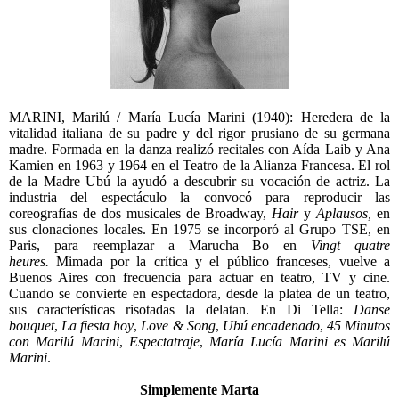
MARINI, Marilú / María Lucía Marini (1940): Heredera de la
vitalidad italiana de su padre y del rigor prusiano de su germana
madre. Formada en la danza realizó recitales con Aída Laib y Ana
Kamien en 1963 y 1964 en el Teatro de la Alianza Francesa. El rol
de la Madre Ubú la ayudó a descubrir su vocación de actriz. La
industria del espectáculo la convocó para reproducir las
coreografías de dos musicales de Broadway,
Hair
y
Aplausos,
en
sus clonaciones locales. En 1975 se incorporó al Grupo TSE, en
Paris, para reemplazar a Marucha Bo en
Vingt quatre
heures.
Mimada por la crítica y el público franceses, vuelve a
Buenos Aires con frecuencia para actuar en teatro, TV y cine.
Cuando se convierte en espectadora, desde la platea de un teatro,
sus características risotadas la delatan. En Di Tella:
Danse
bouquet
,
La fiesta hoy
,
Love & Song
,
Ubú encadenado
,
45 Minutos
con Marilú Marini
,
Espectatraje
,
María Lucía Marini es Marilú
Marini
.
Simplemente Marta