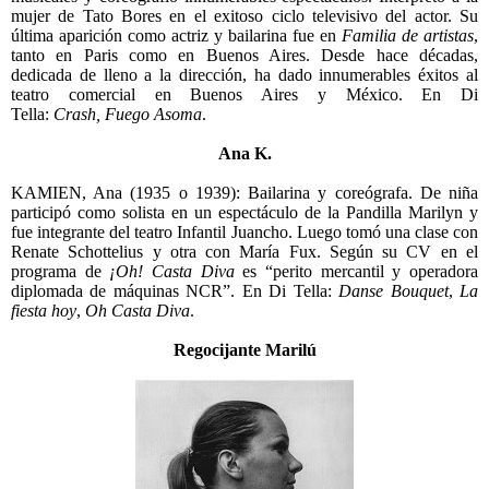
mujer de Tato Bores en el exitoso ciclo televisivo del actor. Su
última aparición como actriz y bailarina fue en
Familia de artistas
,
tanto en Paris como en Buenos Aires. Desde hace décadas,
dedicada de lleno a la dirección, ha dado innumerables éxitos al
teatro comercial en Buenos Aires y México. En Di
Tella:
Crash,
Fuego Asoma
.
Ana K.
KAMIEN, Ana (1935 o 1939): Bailarina y coreógrafa. De niña
participó como solista en un espectáculo de la Pandilla Marilyn y
fue integrante del teatro Infantil Juancho. Luego tomó una clase con
Renate Schottelius y otra con María Fux. Según su CV en el
programa de
¡Oh!
Casta Diva
es “perito mercantil y operadora
diplomada de máquinas NCR”. En Di Tella:
Danse Bouquet
,
La
fiesta hoy
,
Oh Casta Diva
.
Regocijante Marilú