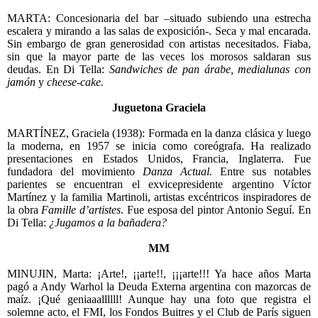
MARTA: Concesionaria del bar –situado subiendo una estrecha
escalera y mirando a las salas de exposición-. Seca y mal encarada.
Sin embargo de gran generosidad con artistas necesitados. Fiaba,
sin que la mayor parte de las veces los morosos saldaran sus
deudas. En Di Tella:
Sandwiches de pan árabe, medialunas con
jamón
y
cheese-cake.
Juguetona Graciela
MARTÍNEZ, Graciela (1938): Formada en la danza clásica y luego
la moderna, en 1957 se inicia como coreógrafa. Ha realizado
presentaciones en Estados Unidos, Francia, Inglaterra. Fue
fundadora del movimiento
Danza Actual.
Entre sus notables
parientes se encuentran el exvicepresidente argentino Víctor
Martínez y la familia Martinoli, artistas excéntricos inspiradores de
la obra
Famille d’artistes
. Fue esposa del pintor Antonio Seguí. En
Di Tella:
¿Jugamos a la bañadera?
MM
MINUJIN, Marta: ¡Arte!, ¡¡arte!!, ¡¡¡arte!!! Ya hace años Marta
pagó a Andy Warhol la Deuda Externa argentina con mazorcas de
maíz. ¡Qué geniaaallllll! Aunque hay una foto que registra el
solemne acto, el FMI, los Fondos Buitres y el Club de París siguen