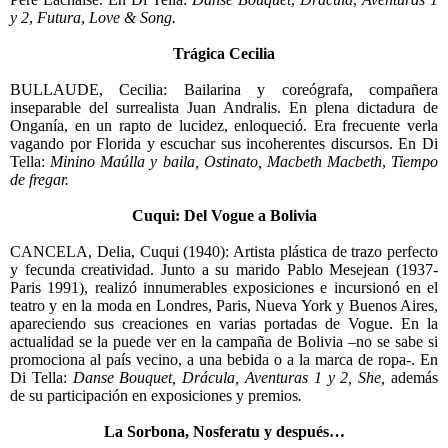
y 2
,
Futura
,
Love & Song.
Trágica Cecilia
BULLAUDE, Cecilia: Bailarina y coreógrafa, compañera
inseparable del surrealista Juan Andralis. En plena dictadura de
Onganía, en un rapto de lucidez, enloqueció. Era frecuente verla
vagando por Florida y escuchar sus incoherentes discursos. En Di
Tella:
Minino Maúlla y baila, Ostinato,
Macbeth Macbeth
,
Tiempo
de fregar.
Cuqui: Del Vogue a Bolivia
CANCELA, Delia, Cuqui (1940): Artista plástica de trazo perfecto
y fecunda creatividad. Junto a su marido Pablo Mesejean (1937-
Paris 1991), realizó innumerables exposiciones e incursionó en el
teatro y en la moda en Londres, Paris, Nueva York y Buenos Aires,
apareciendo sus creaciones en varias portadas de Vogue. En la
actualidad se la puede ver en la campaña de Bolivia –no se sabe si
promociona al país vecino, a una bebida o a la marca de ropa-. En
Di Tella:
Danse Bouquet, Drácula, Aventuras 1 y 2, She,
además
de su participación en exposiciones y premios
.
La Sorbona, Nosferatu y después…