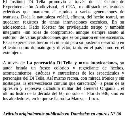
El Instituto Di Tella promovió a través de su Centro de
Experimentación Audiovisual, el CEA, manifestaciones teatrales
eclécticas que marcaron el camino a varias generaciones de
teatristas. Dada la naturaleza volátil, efímera, del hecho teatral, no
quedaron registros de tantas innovaciones escénicas. En su
adolescencia, Kado Kostzer fue privilegiado testigo y también
integrante –sin roles de compromiso, aunque siempre atento al
entorno– de varias producciones que se originaron en ese escenario.
Estas experiencias fueron el cimiento para su posterior desarrollo en
el teatro como dramaturgo y director, tanto en el país como en el
extranjero.
A través de
La generación Di Tella y otras intoxicaciones,
su
autor brinda un fresco colorido y regocijante de hechos,
acontecimientos, estéticas y entretelones de los espectáculos y
personajes del Di Tella. Así mismo recrea, con mirada irónica y sin
nostalgias, la efervescencia cultural que caracterizó –a pesar de la
opresiva y represiva dictadura militar del General Onganía–, el
último lustro de la década del 60, no solo en Florida 936, sino en
los alrededores, en lo que se llamó La Manzana Loca.
Artículo originalmente publicado en Damiselas en apuros N° 36