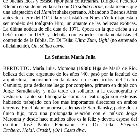
de buenas ideas y escaso rigor para concretarlas. Dirigió a Federico
Klemm en su debut en la sala con
Oh sólida carne,
nada menos que
una adaptación del
Hamlet
shakespereano. Abandonó Buenos Aires
antes del cierre del Di Tella y se instaló en Nueva York dispuesta a
ser modelo del fotógrafo Hiro, un amante de las bellezas exóticas.
La última noticia de ella data de 1971, época en la que criaba a su
bebé made in USA y debatía con expertos fundamentalistas el
contenido de la Biblia. En Di Tella:
Ultra Zum
,
Ugh!
(no estrenado
oficialmente),
Oh, sólida carne
.
La Señorita María Julia
BERTOTTO, María Julia, Momona (1938): Hija de María de Río,
belleza del cine argentino de los años ’40, pasó por la facultad de
arquitectura, incursionó en la danza en espectáculos del Teatro
Caminito, para dedicarse luego por completo, primero en dupla con
Jorge Sarudiansky y más tarde en solitario, a la escenografía y
vestuario. Tanto su filmografía como su teatrología son extensas
habiendo trabajado con los más importantes directores en ambos
terrenos. En el plano amoroso, además de Sarudiansky, padre de su
único hijo, tuvo una prolongada relación con el músico Jorge
Maronna y desde hace muchos años es la feliz y devota esposa del
escritor José Pablo Feinmann. En Di Tella:
Etcétera
Etcétera
,
Hola!
,
Crash!
,
¡Oh! Casta diva
.