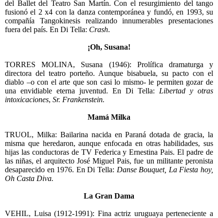
del Ballet del Teatro San Martín. Con el resurgimiento del tango
fusionó el 2 x4 con la danza contemporánea y fundó, en 1993, su
compañía Tangokinesis realizando innumerables presentaciones
fuera del país. En Di Tella:
Crash
.
¡Oh, Susana!
TORRES MOLINA, Susana (1946): Prolífica dramaturga y
directora del teatro porteño. Aunque bisabuela, su pacto con el
diablo –o con el arte que son casi lo mismo- le permiten gozar de
una envidiable eterna juventud. En Di Tella:
Libertad y otras
intoxicaciones
,
Sr. Frankenstein.
Mamá Milka
TRUOL, Milka: Bailarina nacida en Paraná dotada de gracia, la
misma que heredaron, aunque enfocada en otras habilidades, sus
hijas las conductoras de TV Federica y Ernestina Pais. El padre de
las niñas, el arquitecto José Miguel Pais, fue un militante peronista
desaparecido en 1976. En Di Tella:
Danse Bouquet, La Fiesta hoy,
Oh Casta Diva.
La Gran Dama
VEHIL, Luisa (1912-1991): Fina actriz uruguaya perteneciente a