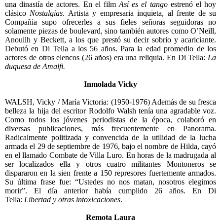
una dinastía de actores. En el film
Así es el tango
estrenó el hoy
clásico
Nostalgias
. Artista y empresaria inquieta, al frente de su
Compañía supo ofrecerles a sus fieles señoras seguidoras no
solamente piezas de boulevard, sino también autores como O’Neill,
Anouilh y Beckett, a los que prestó su decir sobrio y acariciante.
Debutó en Di Tella a los 56 años. Para la edad promedio de los
actores de otros elencos (26 años) era una reliquia. En Di Tella:
La
duquesa de Amalfi.
Inmolada Vicky
WALSH, Vicky / María Victoria: (1950-1976) Además de su fresca
belleza la hija del escritor Rodolfo Walsh tenía una agradable voz.
Como todos los jóvenes periodistas de la época, colaboró en
diversas publicaciones, más frecuentemente en Panorama.
Radicalmente politizada y convencida de la utilidad de la lucha
armada el 29 de septiembre de 1976, bajo el nombre de Hilda, cayó
en el llamado Combate de Villa Luro. En horas de la madrugada al
ser localizados ella y otros cuatro militantes Montoneros se
dispararon en la sien frente a 150 represores fuertemente armados.
Su última frase fue: “Ustedes no nos matan, nosotros elegimos
morir”. El día anterior había cumplido 26 años. En Di
Tella:
Libertad y otras intoxicaciones
.
Remota Laura